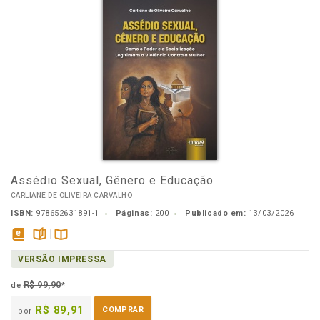
Assédio Sexual, Gênero e Educação
CARLIANE DE OLIVEIRA CARVALHO
ISBN:
978652631891-1
Páginas:
200
Publicado em:
13/03/2026
disponível
páginas
Disponível
VERSÃO IMPRESSA
em
na
eBook
B.V.
R$ 99,90
de
*
R$ 89,91
COMPRAR
por