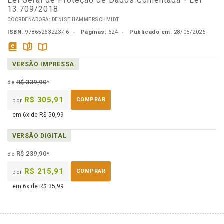
Lei Geral de Proteção de Dados Comentada - Lei
13.709/2018
COORDENADORA: DENISE HAMMERSCHMIDT
ISBN:
978652632237-6
Páginas:
624
Publicado em:
28/05/2026
disponível
páginas
Disponível
VERSÃO IMPRESSA
em
na
eBook
B.V.
R$ 339,90
de
*
R$ 305,91
COMPRAR
por
em 6x de R$ 50,99
VERSÃO DIGITAL
R$ 239,90
de
*
R$ 215,91
COMPRAR
por
em 6x de R$ 35,99