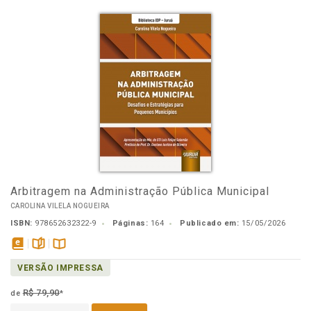
Arbitragem na Administração Pública Municipal
CAROLINA VILELA NOGUEIRA
ISBN:
978652632322-9
Páginas:
164
Publicado em:
15/05/2026
disponível
páginas
Disponível
VERSÃO IMPRESSA
em
na
eBook
B.V.
R$ 79,90
de
*