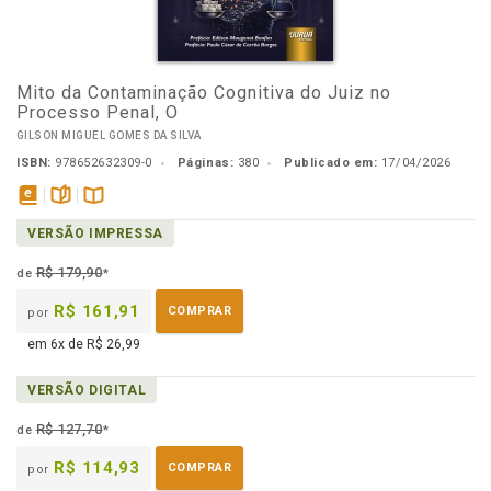
Mito da Contaminação Cognitiva do Juiz no
Processo Penal, O
GILSON MIGUEL GOMES DA SILVA
ISBN:
978652632309-0
Páginas:
380
Publicado em:
17/04/2026
disponível
páginas
Disponível
VERSÃO IMPRESSA
em
na
eBook
B.V.
R$ 179,90
de
*
R$ 161,91
COMPRAR
por
em 6x de R$ 26,99
VERSÃO DIGITAL
R$ 127,70
de
*
R$ 114,93
COMPRAR
por