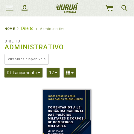
MEU
CARRINHO
Direito
HOME
Administrativo
DIREITO
ADMINISTRATIVO
289
obras disponíveis
Toggle Dropdown
Toggle Dropdown
Toggle Dropdown
Dt. Lançamento
12