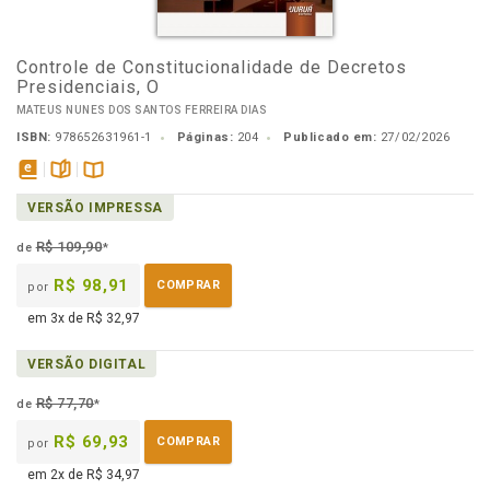
Controle de Constitucionalidade de Decretos
Presidenciais, O
MATEUS NUNES DOS SANTOS FERREIRA DIAS
ISBN:
978652631961-1
Páginas:
204
Publicado em:
27/02/2026
disponível
páginas
Disponível
VERSÃO IMPRESSA
em
na
eBook
B.V.
R$ 109,90
de
*
R$ 98,91
COMPRAR
por
em 3x de R$ 32,97
VERSÃO DIGITAL
R$ 77,70
de
*
R$ 69,93
COMPRAR
por
em 2x de R$ 34,97