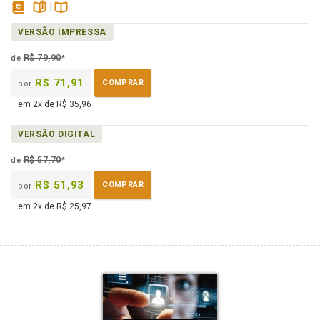
disponível
páginas
Disponível
VERSÃO IMPRESSA
em
na
eBook
B.V.
R$ 79,90
de
*
R$ 71,91
COMPRAR
por
em 2x de R$ 35,96
VERSÃO DIGITAL
R$ 57,70
de
*
R$ 51,93
COMPRAR
por
em 2x de R$ 25,97