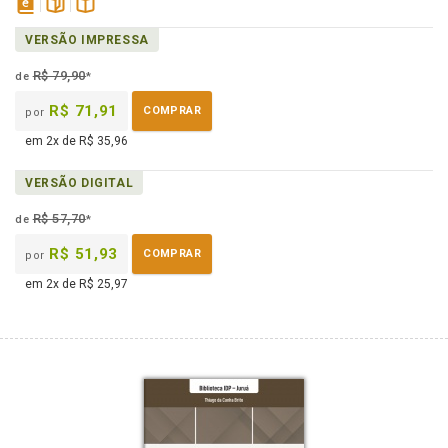
disponível
páginas
Disponível
VERSÃO IMPRESSA
em
na
eBook
B.V.
R$ 79,90
de
*
R$ 71,91
COMPRAR
por
em 2x de R$ 35,96
VERSÃO DIGITAL
R$ 57,70
de
*
R$ 51,93
COMPRAR
por
em 2x de R$ 25,97