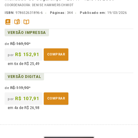
COORDENADORA: DENISE HAMMERSCHMIDT
ISBN:
978652631896-6
Páginas:
344
Publicado em:
19/03/2026
disponível
páginas
Disponível
VERSÃO IMPRESSA
em
na
eBook
B.V.
R$ 169,90
de
*
R$ 152,91
COMPRAR
por
em 6x de R$ 25,49
VERSÃO DIGITAL
R$ 119,90
de
*
R$ 107,91
COMPRAR
por
em 4x de R$ 26,98