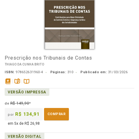
Prescrição nos Tribunais de Contas
THIAGO DA CUNHA BRITO
ISBN:
978652631960-4
Páginas:
310
Publicado em:
31/03/2026
disponível
páginas
Disponível
VERSÃO IMPRESSA
em
na
eBook
B.V.
R$ 149,90
de
*
R$ 134,91
COMPRAR
por
em 5x de R$ 26,98
VERSÃO DIGITAL