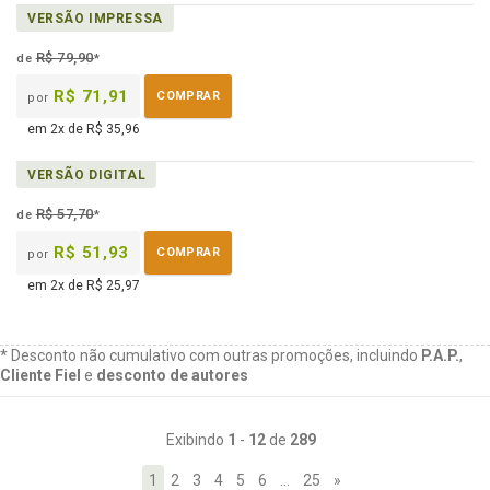
disponível
páginas
Disponível
VERSÃO IMPRESSA
em
na
eBook
B.V.
R$ 79,90
de
*
R$ 71,91
COMPRAR
por
em 2x de R$ 35,96
VERSÃO DIGITAL
R$ 57,70
de
*
R$ 51,93
COMPRAR
por
em 2x de R$ 25,97
* Desconto não cumulativo com outras promoções, incluindo
P.A.P.
,
Cliente Fiel
e
desconto de autores
Exibindo
1
-
12
de
289
1
2
3
4
5
6
…
25
»