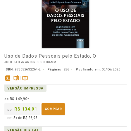
Uso de Dados Pessoais pelo Estado, O
JULIE KATLYN ANTUNES SCHRAMM
ISBN:
978652632264-2
Páginas:
256
Publicado em:
03/06/2026
disponível
páginas
Disponível
VERSÃO IMPRESSA
em
na
eBook
B.V.
R$ 149,90
de
*
R$ 134,91
COMPRAR
por
em 5x de R$ 26,98
VERSÃO DIGITAL