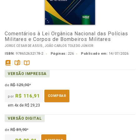
Comentários à Lei Orgânica Nacional das Polícias
Militares e Corpos de Bombeiros Militares
JORGE CESAR DE ASSIS, JOÃO CARLOS TOLEDO JÚNIOR
ISBN:
978652632178-2
Páginas:
226
Publicado em:
14/07/2026
disponível
páginas
Disponível
VERSÃO IMPRESSA
em
na
eBook
B.V.
R$ 129,90
de
*
R$ 116,91
COMPRAR
por
em 4x de R$ 29,23
VERSÃO DIGITAL
R$ 89,90
de
*