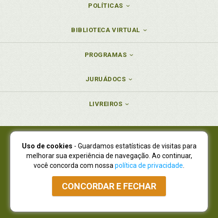
POLÍTICAS
BIBLIOTECA VIRTUAL
PROGRAMAS
JURUÁDOCS
LIVREIROS
Uso de cookies
- Guardamos estatísticas de visitas para
Juruá Editora Ltda., CNPJ 77.535.508/0001-19
melhorar sua experiência de navegação. Ao continuar,
Juruá Informática Ltda., CNPJ 01.701.561/0001-80
você concorda com nossa
política de privacidade
.
NOVO ENDEREÇO:
R. Flávio Dallegrave, 7665, São Lourenço |
Curitiba - Paraná - CEP 82210-310
CONCORDAR E FECHAR
Atendimento: (41) 4009-3900
|
Vendas Atacado: (41) 4009-3939
|
Atendimento via Whatsapp
NÃO DISPOMOS MAIS DE SHOWROOW