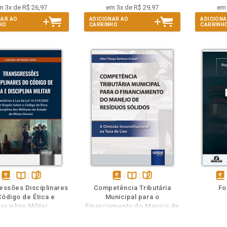
m 3x de R$ 26,97
em 3x de R$ 29,97
em 
NAR AO
ADICIONAR AO
ADICIONA
HO
CARRINHO
CARRINH
eie
Veja o
Também
Também
Folheie
disponível
Disponível
páginas
disponível
Disponível
páginas
dis
essões Disciplinares
Competência Tributária
Fo
em
na
em
na
em
Código de Ética e
Municipal para o
eBook
B.V.
eBook
B.V.
eB
sciplina Militar
Financiamento do Manejo de
Resíduos Sólidos