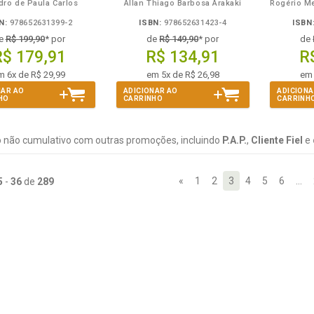
dro de Paula Carlos
Allan Thiago Barbosa Arakaki
Rogério Me
N:
978652631399-2
ISBN:
978652631423-4
ISBN
e
R$ 199,90
* por
de
R$ 149,90
* por
de
R$ 179,91
R$ 134,91
R
m 6x de R$ 29,99
em 5x de R$ 26,98
em 
NAR AO
ADICIONAR AO
ADICIONA
HO
CARRINHO
CARRINH
 não cumulativo com outras promoções, incluindo
P.A.P.
,
Cliente Fiel
e
«
1
2
3
4
5
6
…
5
-
36
de
289