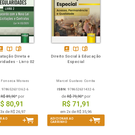
isponível
Disponível
páginas
disponível
Disponível
páginas
atação Direta e
Direito Social à Educação
em
na
em
na
aridades - Livro 02
Especial
Book
B.V.
eBook
B.V.
s Fonseca Moraes
Marcel Gustavo Corrêa
:
978652631362-6
ISBN:
978652631432-6
e
R$ 89,90
* por
de
R$ 79,90
* por
$ 80,91
R$ 71,91
3x de R$ 26,97
em 2x de R$ 35,96
R AO
ADICIONAR AO
O
CARRINHO