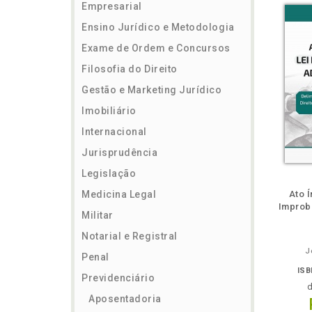
Empresarial
Ensino Jurídico e Metodologia
Exame de Ordem e Concursos
Filosofia do Direito
Gestão e Marketing Jurídico
Imobiliário
Internacional
Jurisprudência
Legislação
ém
Folheie
Também
Também
Folheie
Também
També
F
Medicina Legal
Ato 
Improbi
Militar
Notarial e Registral
J
Penal
ISB
Previdenciário
Aposentadoria