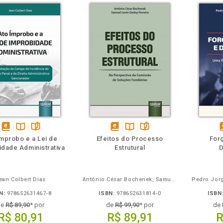
m
olheie
Também
Também
Folheie
disponível
Disponível
páginas
disponível
Disponível
páginas
d
Ímprobo e a Lei de
Efeitos do Processo
For
em
na
em
na
dade Administrativa
Estrutural
eBook
B.V.
eBook
B.V.
e
ean Colbert Dias
Antônio César Bochenek, Samuel Lenin Godoy Ferreira
N:
978652631467-8
ISBN:
978652631814-0
ISBN
de
R$ 89,90
* por
de
R$ 99,90
* por
de
R$ 80,91
R$ 89,91
R