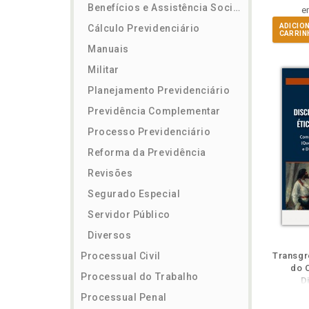
Benefícios e Assistência Social
e
ADICIO
Cálculo Previdenciário
CARRIN
Manuais
Militar
Planejamento Previdenciário
Previdência Complementar
Processo Previdenciário
Reforma da Previdência
Revisões
Segurado Especial
Servidor Público
Diversos
ém
Folheie
Também
Também
Folheie
Também
Também
Folh
Processual Civil
Transgr
do 
Processual do Trabalho
Di
Processual Penal