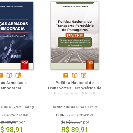
isponível
Disponível
páginas
disponível
Disponível
páginas
ças Armadas e
Política Nacional de
em
na
em
na
Democracia
Transportes Ferroviários de
Book
B.V.
eBook
B.V.
Passageiros - PNTFP
Pedro Jorge de Oliveira Rodrigues
Dominique da Silva Oliveira
:
978652631418-0
ISBN:
978652631431-9
R$ 109,90
* por
de
R$ 99,90
* por
$ 98,91
R$ 89,91