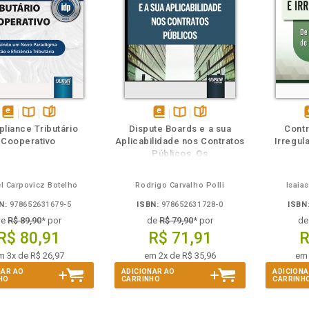
m
olheie
Também
Também
Folheie
disponível
Disponível
páginas
disponível
Disponível
páginas
d
liance Tributário
Dispute Boards e a sua
Contr
em
na
em
na
Cooperativo
Aplicabilidade nos Contratos
Irregul
eBook
B.V.
eBook
B.V.
e
Públicos, Os
l Carpovicz Botelho
Rodrigo Carvalho Polli
Isaia
N:
978652631679-5
ISBN:
978652631728-0
ISBN
de
R$ 89,90
* por
de
R$ 79,90
* por
d
R$ 80,91
R$ 71,91
R
m 3x de R$ 26,97
em 2x de R$ 35,96
em 
NAR AO
ADICIONAR AO
ADICIONA
HO
CARRINHO
CARRINH