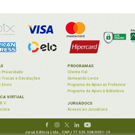
AS
PROGRAMAS
e Privacidade
Cliente Fiel
de Trocas e Devoluções
Semeando Livros
e Envio
Programa de Apoio ao Professor
Programa de Apoio à Biblioteca
ECA VIRTUAL
B.V.
JURUÁDOCS
ciona
Acesso ao JuruáDocs
Juruá Editora Ltda., CNPJ 77.535.508/0001-19