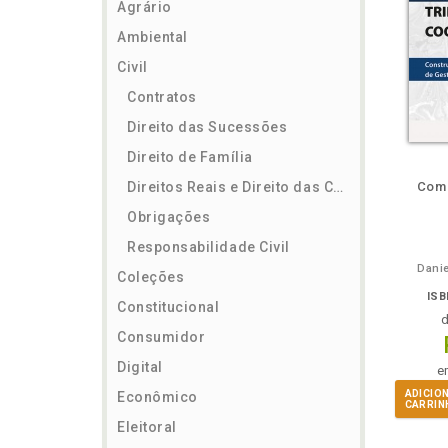
Agrário
Ambiental
Civil
Contratos
Direito das Sucessões
Direito de Família
ém
Folheie
Também
Também
Folheie
Também
També
F
Direitos Reais e Direito das Coisas
Comp
Obrigações
Responsabilidade Civil
Danie
Coleções
ISB
Constitucional
Consumidor
Digital
e
ADICIO
Econômico
CARRIN
Eleitoral