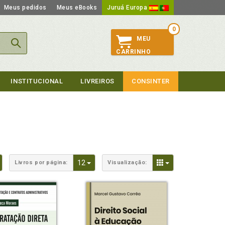
Meus pedidos
Meus eBooks
Juruá Europa
0
MEU
CARRINHO
INSTITUCIONAL
LIVREIROS
CONSINTER
Toggle Dropdown
Toggle Dropdown
Toggle Dropdown
12
Livros por página:
Visualização: