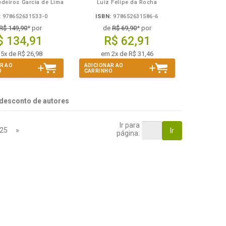
deiros Garcia de Lima
Luiz Felipe da Rocha
:
978652631533-0
ISBN:
978652631586-6
R$ 149,90
* por
de
R$ 69,90
* por
$ 134,91
R$ 62,91
5x de R$ 26,98
em 2x de R$ 31,46
R AO
ADICIONAR AO
O
CARRINHO
desconto de autores
Ir para
25
»
Ir
página: