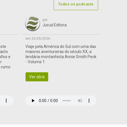
Todos os podcasts
por:
Juruá Editora
em 26/05/2026
este
Viaje pela América do Sul com uma das
vasto
maiores aventureiras do século XX, a
afios e
lendária montanhista Annie Smith Peck
r
- Volume 1
a rumo
Ver obra