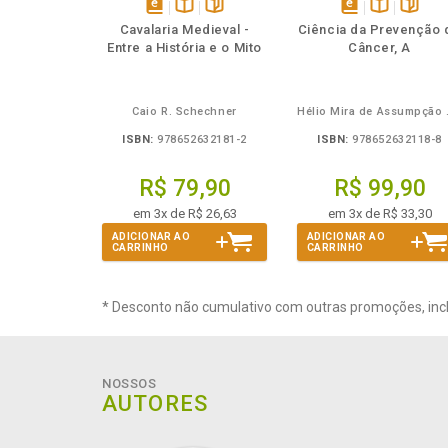
Também
Também
Folheie
Também
Também
Folheie
Ta
disponível
Disponível
páginas
disponível
Disponível
página
Cavalaria Medieval -
Ciência da Prevenção 
em
na
em
na
Entre a História e o Mito
Câncer, A
eBook
B.V.
eBook
B.V.
Caio R. Schechner
Hélio 
ISBN:
978652632181-2
ISBN:
978652632118-8
R$ 79,90
R$ 99,90
em 3x de R$ 26,63
em 3x de R$ 33,30
ADICIONAR AO
ADICIONAR AO
CARRINHO
CARRINHO
* Desconto não cumulativo com outras promoções, inc
NOSSOS
AUTORES