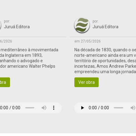
por:
por:
Juruá Editora
Juruá Editora
6/2026
em 27/05/2026
o mediterrâneo à movimentada
Na década de 1830, quando o o
 da Inglaterra em 1893,
norte-americano ainda era um 
nhando o advogado e
território de oportunidades, des
ador americano Walter Phelps
incertezas, Amos Andrew Parke
empreendeu uma longa jornad
às terras de fronteira
bra
Ver obra