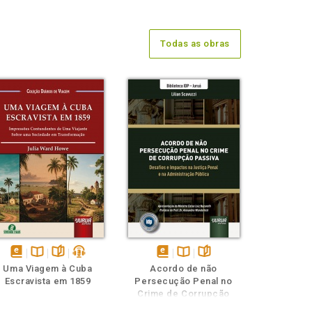
Todas as obras
disponível
Disponível
páginas
podcast
disponível
Disponível
páginas
Uma Viagem à Cuba
Acordo de não
em
na
em
na
Escravista em 1859
Persecução Penal no
eBook
B.V.
eBook
B.V.
Crime de Corrupção
Passiva