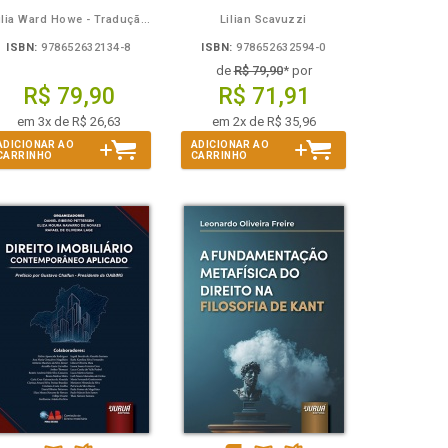
Julia Ward Howe - Tradução: Osvaldo Ferreira de Carvalho
Lilian Scavuzzi
ISBN:
978652632134-8
ISBN:
978652632594-0
de
R$ 79,90
* por
R$ 79,90
R$ 71,91
em 3x de R$ 26,63
em 2x de R$ 35,96
ADICIONAR AO
ADICIONAR AO
CARRINHO
CARRINHO