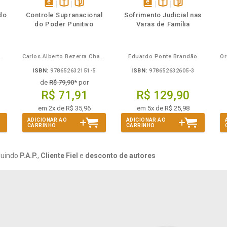
mbém
Folheie
Também
Também
Folheie
s
disponível
Disponível
páginas
disponível
Disponível
páginas
do
Controle Supranacional
Sofrimento Judicial nas
em
na
em
na
do Poder Punitivo
Varas de Família
eBook
B.V.
eBook
B.V.
Mira de Assumpção Junior
Carlos Alberto Bezerra Chagas
Eduardo Ponte Brandão
ISBN:
978652632151-5
ISBN:
978652632605-3
de
R$ 79,90
* por
R$ 71,91
R$ 129,90
em 2x de R$ 35,96
em 5x de R$ 25,98
ADICIONAR AO
ADICIONAR AO
CARRINHO
CARRINHO
luindo
P.A.P.
,
Cliente Fiel
e
desconto de autores