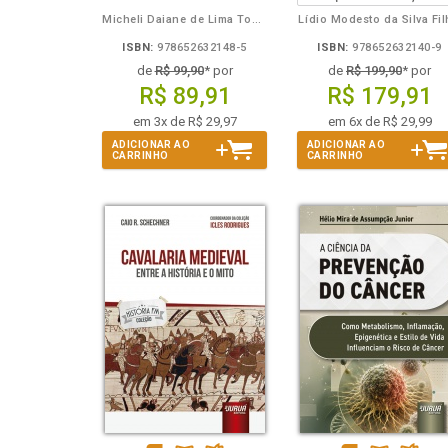
Micheli Daiane de Lima Toporowicz
Lídio Modesto da Silva Fi
ISBN:
978652632148-5
ISBN:
978652632140-9
de
R$ 99,90
* por
de
R$ 199,90
* por
R$ 89,91
R$ 179,91
em 3x de R$ 29,97
em 6x de R$ 29,99
ADICIONAR AO
ADICIONAR AO
CARRINHO
CARRINHO