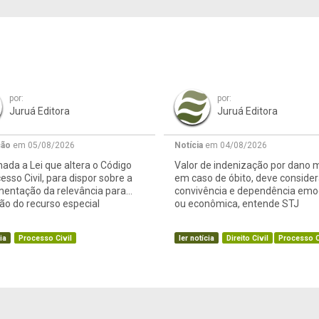
por:
por:
Juruá Editora
Juruá Editora
ção
em 05/08/2026
Notícia
em 04/08/2026
ada a Lei que altera o Código
Valor de indenização por dano m
esso Civil, para dispor sobre a
em caso de óbito, deve consider
mentação da relevância para
convivência e dependência emo
o do recurso especial
ou econômica, entende STJ
ia
Processo Civil
ler notícia
Direito Civil
Processo C