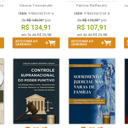
lho
Glaucia Trevisanutto
Patrícia Steffanello
ISBN:
978652632141-6
ISBN:
978652632163-8
de
R$ 149,90
* por
de
R$ 119,90
* por
R$ 134,91
R$ 107,91
em 5x de R$ 26,98
em 4x de R$ 26,98
ADICIONAR AO
ADICIONAR AO
CARRINHO
CARRINHO