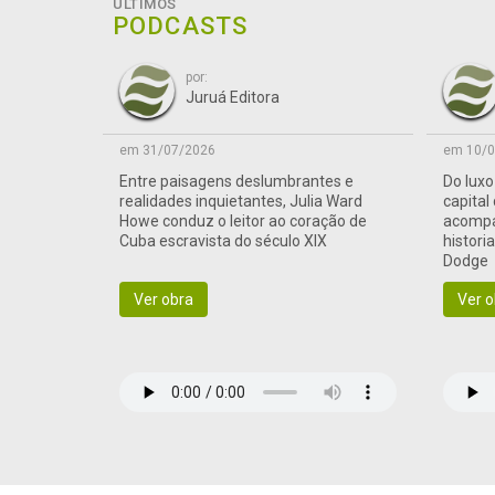
ÚLTIMOS
PODCASTS
por:
Juruá Editora
em 31/07/2026
em 10/0
Entre paisagens deslumbrantes e
Do lux
realidades inquietantes, Julia Ward
capital
Howe conduz o leitor ao coração de
acompa
Cuba escravista do século XIX
histori
Dodge
Ver obra
Ver o