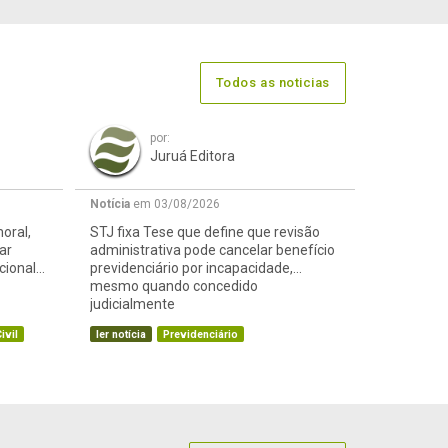
Todos as noticias
por:
Juruá Editora
Notícia
em 03/08/2026
oral,
STJ fixa Tese que define que revisão
ar
administrativa pode cancelar benefício
cional
previdenciário por incapacidade,
mesmo quando concedido
judicialmente
ivil
ler notícia
Previdenciário