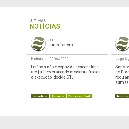
ÚLTIMAS
NOTÍCIAS
por:
Juruá Editora
Notícia
em 06/08/2026
Legisla
Falência não é capaz de desconstituir
Sancion
ato jurídico praticado mediante fraude
de Proc
à execução, decide STJ
regula
admissã
ler notícia
Falência
Processo Civil
ler notíc