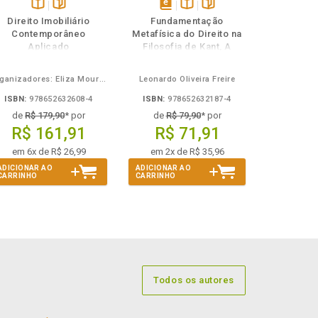
Disponível
páginas
disponível
Disponível
páginas
Direito Imobiliário
Fundamentação
na
em
na
Contemporâneo
Metafísica do Direito na
B.V.
eBook
B.V.
Aplicado
Filosofia de Kant, A
Organizadores: Eliza Moura Navarro de Novaes, Rafael de Oliveira Lage, Daniel Ribeiro Pettersen
Leonardo Oliveira Freire
ISBN:
978652632608-4
ISBN:
978652632187-4
de
R$ 179,90
* por
de
R$ 79,90
* por
R$ 161,91
R$ 71,91
em 6x de R$ 26,99
em 2x de R$ 35,96
ADICIONAR AO
ADICIONAR AO
CARRINHO
CARRINHO
Todos os autores