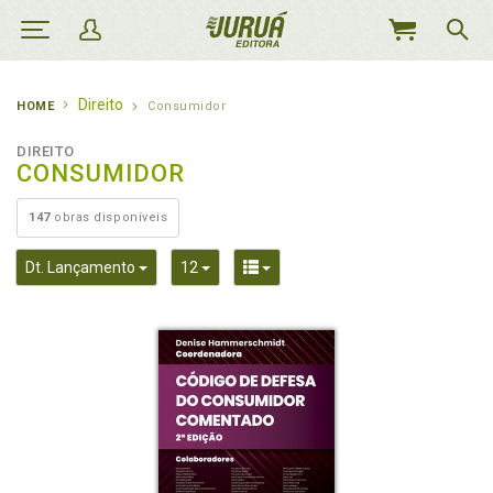
MEU
CARRINHO
Direito
HOME
Consumidor
DIREITO
CONSUMIDOR
147
obras disponíveis
Toggle Dropdown
Toggle Dropdown
Toggle Dropdown
Dt. Lançamento
12