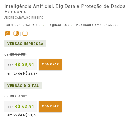
Inteligência Artificial, Big Data e Proteção de Dados
Pessoais
ANDRÉ CARVALHO RIBEIRO
ISBN:
978652631948-2
Páginas:
200
Publicado em:
12/03/2026
disponível
páginas
Disponível
VERSÃO IMPRESSA
em
na
eBook
B.V.
R$ 99,90
de
*
R$ 89,91
COMPRAR
por
em 3x de R$ 29,97
VERSÃO DIGITAL
R$ 69,90
de
*
R$ 62,91
COMPRAR
por
em 2x de R$ 31,46