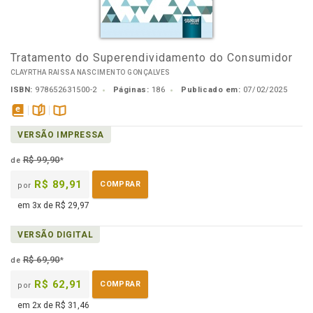
Tratamento do Superendividamento do Consumidor
CLAYRTHA RAISSA NASCIMENTO GONÇALVES
ISBN:
978652631500-2
Páginas:
186
Publicado em:
07/02/2025
disponível
páginas
Disponível
VERSÃO IMPRESSA
em
na
eBook
B.V.
R$ 99,90
de
*
R$ 89,91
COMPRAR
por
em 3x de R$ 29,97
VERSÃO DIGITAL
R$ 69,90
de
*
R$ 62,91
COMPRAR
por
em 2x de R$ 31,46