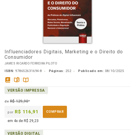
Influenciadores Digitais, Marketing e o Direito do
Consumidor
JAMES RICARDO FERREIRA PILOTO
ISBN:
978652631694-8
Páginas:
252
Publicado em:
08/10/2025
disponível
páginas
Disponível
VERSÃO IMPRESSA
em
na
eBook
B.V.
R$ 129,90
de
*
R$ 116,91
COMPRAR
por
em 4x de R$ 29,23
VERSÃO DIGITAL