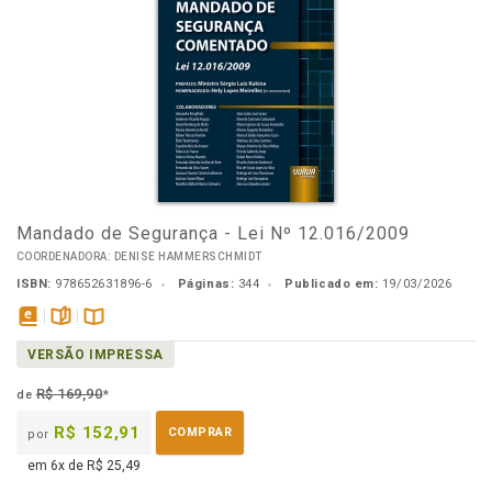
Mandado de Segurança - Lei Nº 12.016/2009
COORDENADORA: DENISE HAMMERSCHMIDT
ISBN:
978652631896-6
Páginas:
344
Publicado em:
19/03/2026
disponível
páginas
Disponível
VERSÃO IMPRESSA
em
na
eBook
B.V.
R$ 169,90
de
*
R$ 152,91
COMPRAR
por
em 6x de R$ 25,49