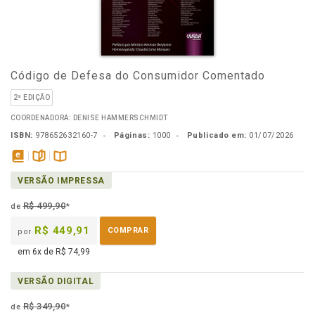
Código de Defesa do Consumidor Comentado
2ª EDIÇÃO
COORDENADORA: DENISE HAMMERSCHMIDT
ISBN:
978652632160-7
Páginas:
1000
Publicado em:
01/07/2026
disponível
páginas
Disponível
VERSÃO IMPRESSA
em
na
eBook
B.V.
R$ 499,90
de
*
R$ 449,91
COMPRAR
por
em 6x de R$ 74,99
VERSÃO DIGITAL
R$ 349,90
de
*