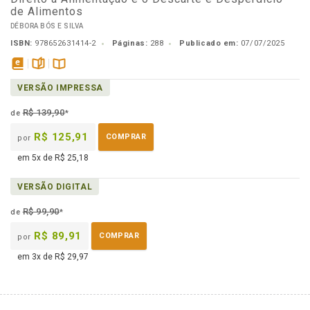
de Alimentos
DÉBORA BÓS E SILVA
ISBN:
978652631414-2
Páginas:
288
Publicado em:
07/07/2025
disponível
páginas
Disponível
VERSÃO IMPRESSA
em
na
eBook
B.V.
R$ 139,90
de
*
R$ 125,91
COMPRAR
por
em 5x de R$ 25,18
VERSÃO DIGITAL
R$ 99,90
de
*
R$ 89,91
COMPRAR
por
em 3x de R$ 29,97