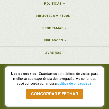
POLÍTICAS
BIBLIOTECA VIRTUAL
PROGRAMAS
JURUÁDOCS
LIVREIROS
Uso de cookies
- Guardamos estatísticas de visitas para
Juruá Editora Ltda., CNPJ 77.535.508/0001-19
melhorar sua experiência de navegação. Ao continuar,
Juruá Informática Ltda., CNPJ 01.701.561/0001-80
você concorda com nossa
política de privacidade
.
NOVO ENDEREÇO:
R. Flávio Dallegrave, 7665, São Lourenço |
Curitiba - Paraná - CEP 82210-310
CONCORDAR E FECHAR
Atendimento: (41) 4009-3900
|
Vendas Atacado: (41) 4009-3939
|
Atendimento via Whatsapp
NÃO DISPOMOS MAIS DE SHOWROOW