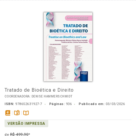
Tratado de Bioética e Direito
COORDENADORA: DENISE HAMMERSCHMIDT
ISBN:
978652631927-7
Páginas:
936
Publicado em:
03/03/2026
disponível
páginas
Disponível
VERSÃO IMPRESSA
em
na
eBook
B.V.
R$ 499,90
de
*