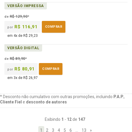
disponível
páginas
Disponível
vídeo
VERSÃO IMPRESSA
em
na
da
eBook
B.V.
obra
R$ 129,90
de
*
R$ 116,91
COMPRAR
por
em 4x de R$ 29,23
VERSÃO DIGITAL
R$ 89,90
de
*
R$ 80,91
COMPRAR
por
em 3x de R$ 26,97
* Desconto não cumulativo com outras promoções, incluindo
P.A.P.
,
Cliente Fiel
e
desconto de autores
Exibindo
1
-
12
de
147
1
2
3
4
5
6
…
13
»