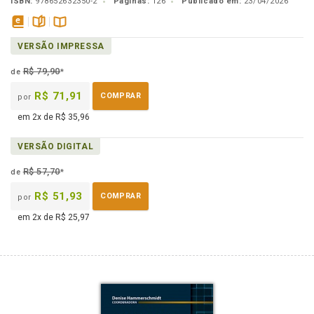
ISBN:
978652632350-2
Páginas:
126
Publicado em:
23/04/2026
disponível
páginas
Disponível
VERSÃO IMPRESSA
em
na
eBook
B.V.
R$ 79,90
de
*
R$ 71,91
COMPRAR
por
em 2x de R$ 35,96
VERSÃO DIGITAL
R$ 57,70
de
*
R$ 51,93
COMPRAR
por
em 2x de R$ 25,97