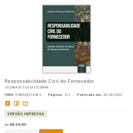
Responsabilidade Civil do Fornecedor
JULIANA DE SOUSA FELDMAN
ISBN:
978652631428-9
Páginas:
212
Publicado em:
26/06/2025
disponível
páginas
Disponível
VERSÃO IMPRESSA
em
na
eBook
B.V.
R$ 99,90
de
*