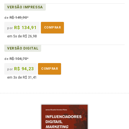
disponível
páginas
Disponível
VERSÃO IMPRESSA
em
na
eBook
B.V.
R$ 149,90
de
*
R$ 134,91
COMPRAR
por
em 5x de R$ 26,98
VERSÃO DIGITAL
R$ 104,70
de
*
R$ 94,23
COMPRAR
por
em 3x de R$ 31,41