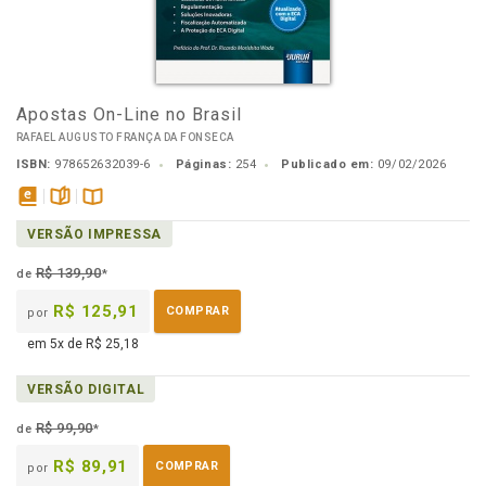
Apostas On-Line no Brasil
RAFAEL AUGUSTO FRANÇA DA FONSECA
ISBN:
978652632039-6
Páginas:
254
Publicado em:
09/02/2026
disponível
páginas
Disponível
VERSÃO IMPRESSA
em
na
eBook
B.V.
R$ 139,90
de
*
R$ 125,91
COMPRAR
por
em 5x de R$ 25,18
VERSÃO DIGITAL
R$ 99,90
de
*
R$ 89,91
COMPRAR
por