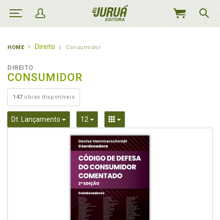
MEU
CARRINHO
Direito
HOME
Consumidor
DIREITO
CONSUMIDOR
147
obras disponíveis
Toggle Dropdown
Toggle Dropdown
Toggle Dropdown
Dt. Lançamento
12