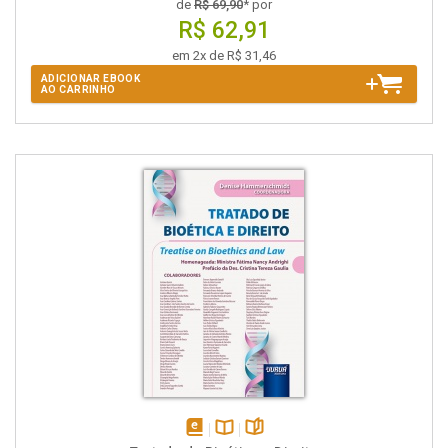
de
R$ 69,90
* por
R$ 62,91
em 2x de R$ 31,46
ADICIONAR EBOOK
AO CARRINHO
disponível
Disponível
páginas