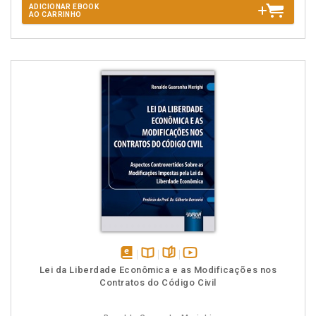
ADICIONAR EBOOK
AO CARRINHO
disponível
Disponível
páginas
vídeo
Lei da Liberdade Econômica e as Modificações nos
em
na
da
Contratos do Código Civil
eBook
B.V.
obra