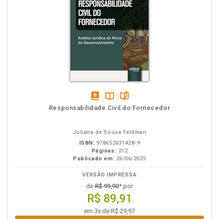
disponível
Disponível
páginas
Responsabilidade Civil do Fornecedor
em
na
eBook
B.V.
Juliana de Sousa Feldman
ISBN:
978652631428-9
Páginas:
212
Publicado em:
26/06/2025
VERSÃO IMPRESSA
de
R$ 99,90
* por
R$ 89,91
em 3x de R$ 29,97