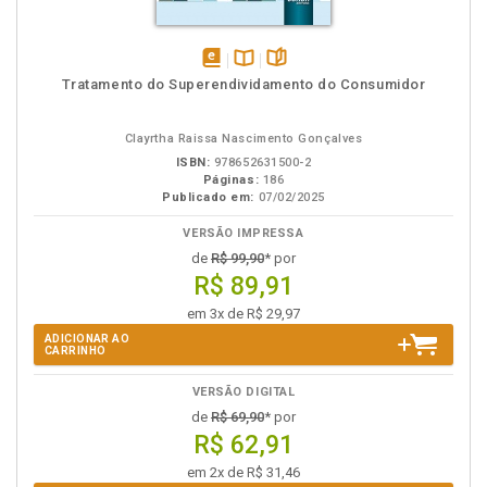
disponível
Disponível
páginas
Tratamento do Superendividamento do Consumidor
em
na
eBook
B.V.
Clayrtha Raissa Nascimento Gonçalves
ISBN:
978652631500-2
Páginas:
186
Publicado em:
07/02/2025
VERSÃO IMPRESSA
de
R$ 99,90
* por
R$ 89,91
em 3x de R$ 29,97
ADICIONAR AO
CARRINHO
VERSÃO DIGITAL
de
R$ 69,90
* por
R$ 62,91
em 2x de R$ 31,46