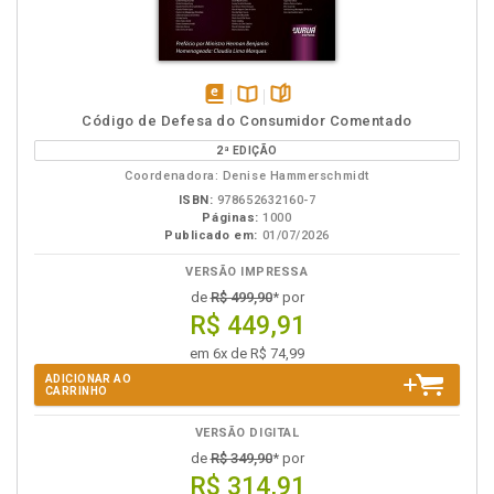
disponível
Disponível
páginas
Código de Defesa do Consumidor Comentado
em
na
2ª EDIÇÃO
eBook
B.V.
Coordenadora: Denise Hammerschmidt
ISBN:
978652632160-7
Páginas:
1000
Publicado em:
01/07/2026
VERSÃO IMPRESSA
de
R$ 499,90
* por
R$ 449,91
em 6x de R$ 74,99
ADICIONAR AO
CARRINHO
VERSÃO DIGITAL
de
R$ 349,90
* por
R$ 314,91