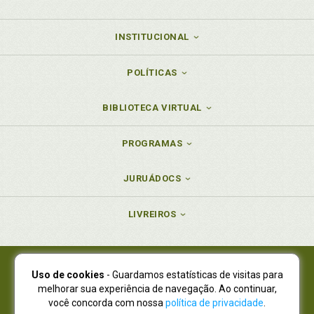
INSTITUCIONAL
POLÍTICAS
BIBLIOTECA VIRTUAL
PROGRAMAS
JURUÁDOCS
LIVREIROS
Uso de cookies
- Guardamos estatísticas de visitas para
Juruá Editora Ltda., CNPJ 77.535.508/0001-19
melhorar sua experiência de navegação. Ao continuar,
Juruá Informática Ltda., CNPJ 01.701.561/0001-80
você concorda com nossa
política de privacidade
.
NOVO ENDEREÇO:
R. Flávio Dallegrave, 7665, São Lourenço |