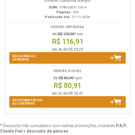
Ronaldo Guaranha Merighi
ISBN:
978652631126-4
Páginas:
256
Publicado em:
21/11/2024
VERSÃO IMPRESSA
de
R$ 129,90
* por
R$ 116,91
em 4x de R$ 29,23
ADICIONAR AO
CARRINHO
VERSÃO DIGITAL
de
R$ 89,90
* por
R$ 80,91
em 3x de R$ 26,97
ADICIONAR EBOOK
AO CARRINHO
* Desconto não cumulativo com outras promoções, incluindo
P.A.P.
,
Cliente Fiel
e
desconto de autores