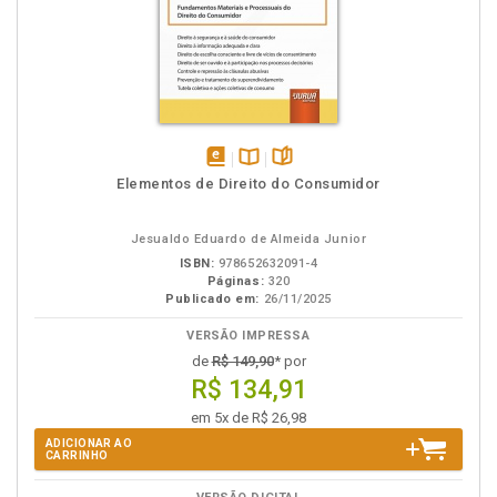
disponível
Disponível
páginas
Elementos de Direito do Consumidor
em
na
eBook
B.V.
Jesualdo Eduardo de Almeida Junior
ISBN:
978652632091-4
Páginas:
320
Publicado em:
26/11/2025
VERSÃO IMPRESSA
de
R$ 149,90
* por
R$ 134,91
em 5x de R$ 26,98
ADICIONAR AO
CARRINHO