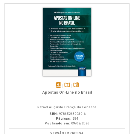
disponível
Disponível
páginas
Apostas On-Line no Brasil
em
na
eBook
B.V.
Rafael Augusto França da Fonseca
ISBN:
978652632039-6
Páginas:
254
Publicado em:
09/02/2026
VERSÃO IMPRESSA