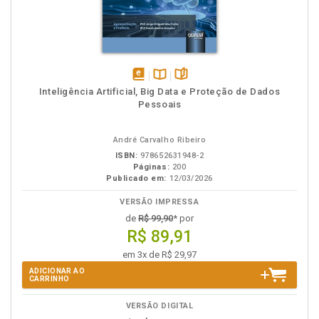
disponível
Disponível
páginas
Inteligência Artificial, Big Data e Proteção de Dados
em
na
Pessoais
eBook
B.V.
André Carvalho Ribeiro
ISBN:
978652631948-2
Páginas:
200
Publicado em:
12/03/2026
VERSÃO IMPRESSA
de
R$ 99,90
* por
R$ 89,91
em 3x de R$ 29,97
ADICIONAR AO
CARRINHO
VERSÃO DIGITAL