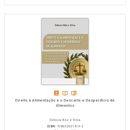
disponível
Disponível
páginas
Direito à Alimentação e o Descarte e Desperdício de
em
na
Alimentos
eBook
B.V.
Débora Bós e Silva
ISBN:
978652631414-2