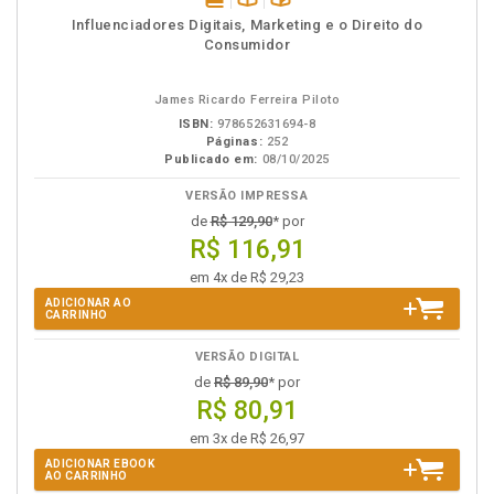
disponível
Disponível
páginas
Influenciadores Digitais, Marketing e o Direito do
em
na
Consumidor
eBook
B.V.
James Ricardo Ferreira Piloto
ISBN:
978652631694-8
Páginas:
252
Publicado em:
08/10/2025
VERSÃO IMPRESSA
de
R$ 129,90
* por
R$ 116,91
em 4x de R$ 29,23
ADICIONAR AO
CARRINHO
VERSÃO DIGITAL
de
R$ 89,90
* por
R$ 80,91
em 3x de R$ 26,97
ADICIONAR EBOOK
AO CARRINHO