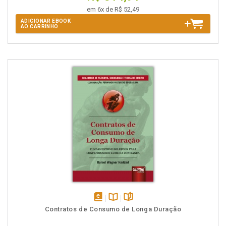
em 6x de R$ 52,49
ADICIONAR EBOOK
AO CARRINHO
disponível
Disponível
páginas
Contratos de Consumo de Longa Duração
em
na