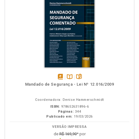
disponível
Disponível
páginas
Mandado de Segurança - Lei Nº 12.016/2009
em
na
eBook
B.V.
Coordenadora: Denise Hammerschmidt
ISBN:
978652631896-6
Páginas:
344
Publicado em:
19/03/2026
VERSÃO IMPRESSA
de
R$ 169,90
* por