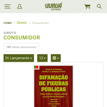
MEU
CARRINHO
Direito
HOME
Consumidor
DIREITO
CONSUMIDOR
147
obras disponíveis
Toggle Dropdown
Toggle Dropdown
Toggle Dropdown
Dt. Lançamento
12