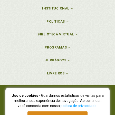
INSTITUCIONAL
POLÍTICAS
BIBLIOTECA VIRTUAL
PROGRAMAS
JURUÁDOCS
LIVREIROS
Uso de cookies
- Guardamos estatísticas de visitas para
Juruá Editora Ltda., CNPJ 77.535.508/0001-19
melhorar sua experiência de navegação. Ao continuar,
Juruá Informática Ltda., CNPJ 01.701.561/0001-80
você concorda com nossa
política de privacidade
.
NOVO ENDEREÇO:
R. Flávio Dallegrave, 7665, São Lourenço |
Curitiba - Paraná - CEP 82210-310