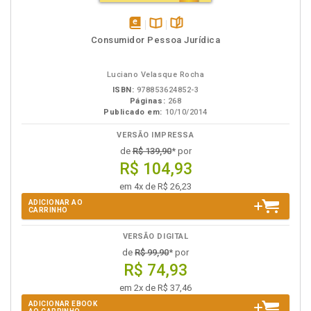
disponível
Disponível
páginas
Consumidor Pessoa Jurídica
em
na
eBook
B.V.
Luciano Velasque Rocha
ISBN:
978853624852-3
Páginas:
268
Publicado em:
10/10/2014
VERSÃO IMPRESSA
de
R$ 139,90
* por
R$ 104,93
em 4x de R$ 26,23
ADICIONAR AO
CARRINHO
VERSÃO DIGITAL
de
R$ 99,90
* por
R$ 74,93
em 2x de R$ 37,46
ADICIONAR EBOOK