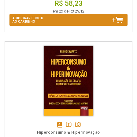
R$ 58,23
em 2x de R$ 29,12
ADICIONAR EBOOK
AO CARRINHO
disponível
Disponível
páginas
Hiperconsumo & Hiperinovação