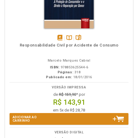
disponível
Disponível
páginas
Responsabilidade Civil por Acidente de Consumo
em
na
eBook
B.V.
Marcelo Marques Cabral
ISBN:
978853625544-6
Páginas:
318
Publicado em:
18/01/2016
VERSÃO IMPRESSA
de
R$ 159,90
* por
R$ 143,91
em 5x de R$ 28,78
ADICIONAR AO
CARRINHO
VERSÃO DIGITAL