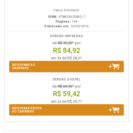
em
na
eBook
B.V.
Fabio Schwartz
ISBN:
978853625802-7
Páginas:
166
Publicado em:
16/05/2016
VERSÃO IMPRESSA
de
R$ 99,90
* por
R$ 84,92
em 3x de R$ 28,31
ADICIONAR AO
CARRINHO
VERSÃO DIGITAL
de
R$ 69,90
* por
R$ 59,42
em 2x de R$ 29,71
ADICIONAR EBOOK
AO CARRINHO