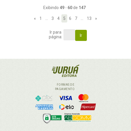
Exibindo
49
-
60
de
147
«
1
…
3
4
5
6
7
…
13
»
Ir para
Ir
página:
FORMAS DE
PAGAMENTO