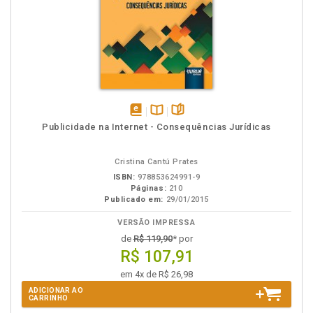
disponível
Disponível
páginas
Publicidade na Internet - Consequências Jurídicas
em
na
eBook
B.V.
Cristina Cantú Prates
ISBN:
978853624991-9
Páginas:
210
Publicado em:
29/01/2015
VERSÃO IMPRESSA
de
R$ 119,90
* por
R$ 107,91
em 4x de R$ 26,98
ADICIONAR AO
CARRINHO