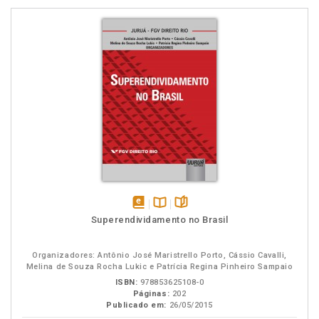
disponível
Disponível
páginas
Superendividamento no Brasil
em
na
eBook
B.V.
Organizadores: Antônio José Maristrello Porto, Cássio Cavalli,
Melina de Souza Rocha Lukic e Patrícia Regina Pinheiro Sampaio
ISBN:
978853625108-0
Páginas:
202
Publicado em:
26/05/2015