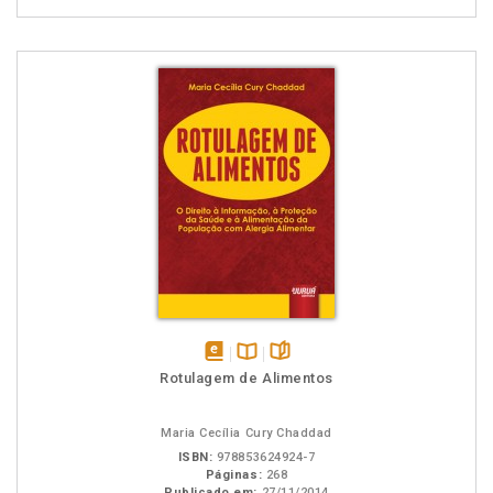
disponível
Disponível
páginas
Rotulagem de Alimentos
em
na
eBook
B.V.
Maria Cecília Cury Chaddad
ISBN:
978853624924-7
Páginas:
268
Publicado em:
27/11/2014