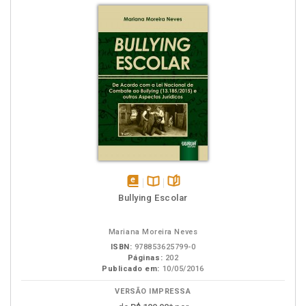
disponível
Disponível
páginas
Bullying Escolar
em
na
eBook
B.V.
Mariana Moreira Neves
ISBN:
978853625799-0
Páginas:
202
Publicado em:
10/05/2016
VERSÃO IMPRESSA