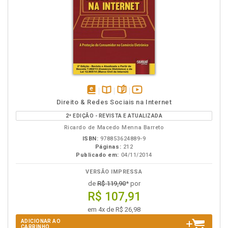
disponível
Disponível
páginas
vídeo
Direito & Redes Sociais na Internet
em
na
da
2ª EDIÇÃO - REVISTA E ATUALIZADA
eBook
B.V.
obra
Ricardo de Macedo Menna Barreto
ISBN:
978853624889-9
Páginas:
212
Publicado em:
04/11/2014
VERSÃO IMPRESSA
de
R$ 119,90
* por
R$ 107,91
em 4x de R$ 26,98
ADICIONAR AO
CARRINHO