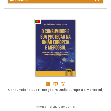
AO CARRINHO
disponível
Disponível
páginas
Consumidor e Sua Proteção na União Europeia e Mercosul,
em
na
O
eBook
B.V.
Antônio Pereira Gaio Júnior