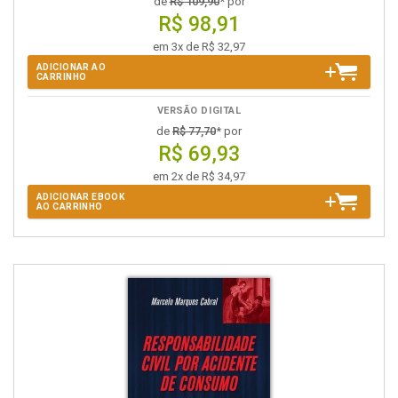
de
R$ 109,90
* por
R$ 98,91
em 3x de R$ 32,97
ADICIONAR AO
CARRINHO
VERSÃO DIGITAL
de
R$ 77,70
* por
R$ 69,93
em 2x de R$ 34,97
ADICIONAR EBOOK
AO CARRINHO