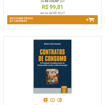
de
R$ 110,90
* por
R$ 99,81
em 3x de R$ 33,27
ADICIONAR EBOOK
AO CARRINHO
disponível
Disponível
páginas