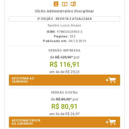
disponível
Disponível
páginas
Ilícito Administrativo Disciplinar
em
na
2ª EDIÇÃO - REVISTA E ATUALIZADA
eBook
B.V.
Sandro Lucio Dezan
ISBN:
978853624935-3
Páginas:
232
Publicado em:
04/12/2014
VERSÃO IMPRESSA
de
R$ 129,90
* por
R$ 116,91
em 4x de R$ 29,23
ADICIONAR AO
CARRINHO
VERSÃO DIGITAL
de
R$ 89,90
* por
R$ 80,91
em 3x de R$ 26,97
ADICIONAR EBOOK
AO CARRINHO