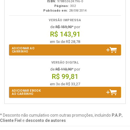
ISBN:
978853624796-0
Páginas:
302
Publicado em:
28/08/2014
VERSÃO IMPRESSA
de
R$ 159,90
* por
R$ 143,91
em 5x de R$ 28,78
ADICIONAR AO
CARRINHO
VERSÃO DIGITAL
de
R$ 110,90
* por
R$ 99,81
em 3x de R$ 33,27
ADICIONAR EBOOK
AO CARRINHO
* Desconto não cumulativo com outras promoções, incluindo
P.A.P.
,
Cliente Fiel
e
desconto de autores