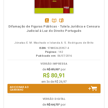
disponível
Disponível
páginas
Difamação de Figuras Públicas - Tutela Jurídica e Censura
em
na
Judicial à Luz do Direito Português
eBook
B.V.
Jónatas E. M. Machado e Iolanda A. S. Rodrigues de Brito
ISBN:
978853625957-4
Páginas:
142
Publicado em:
06/07/2016
VERSÃO IMPRESSA
de
R$ 89,90
* por
R$ 80,91
em 3x de R$ 26,97
ADICIONAR AO
CARRINHO
VERSÃO DIGITAL
de
R$ 64,70
* por