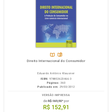
Disponível
páginas
Direito Internacional do Consumidor
na
B.V.
Eduardo Antônio Klausner
ISBN:
978853623466-3
Páginas:
360
Publicado em:
29/03/2012
VERSÃO IMPRESSA
de
R$ 169,90
* por
R$ 152,91