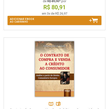
de
R$ 89,90
* por
R$ 80,91
em 3x de R$ 26,97
ADICIONAR EBOOK
AO CARRINHO
Disponível
páginas