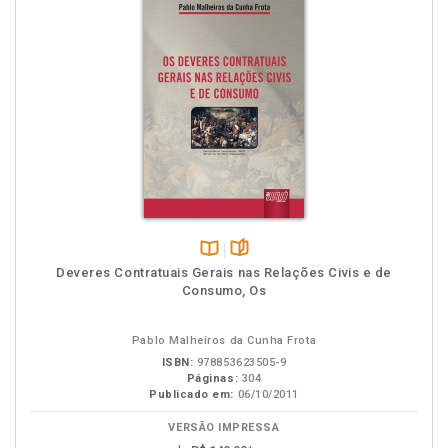
Disponível
páginas
Deveres Contratuais Gerais nas Relações Civis e de
na
Consumo, Os
B.V.
Pablo Malheiros da Cunha Frota
ISBN:
978853623505-9
Páginas:
304
Publicado em:
06/10/2011
VERSÃO IMPRESSA