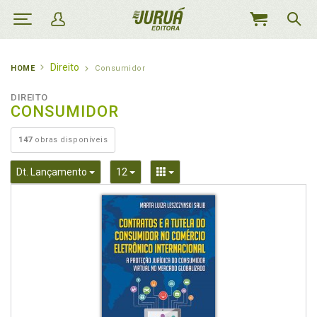
MEU
CARRINHO
Direito
HOME
Consumidor
DIREITO
CONSUMIDOR
147
obras disponíveis
Toggle Dropdown
Toggle Dropdown
Toggle Dropdown
Dt. Lançamento
12