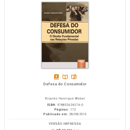
disponível
Disponível
páginas
Defesa do Consumidor
em
na
eBook
B.V.
Ricardo Henrique Weber
ISBN:
978853624374-0
Páginas:
172
Publicado em:
28/08/2013
VERSÃO IMPRESSA