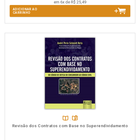
em 6x de R$ 25,49
ADICIONAR AO
CARRINHO
Disponível
páginas
Revisão dos Contratos com Base no Superendividamento
na
B.V.