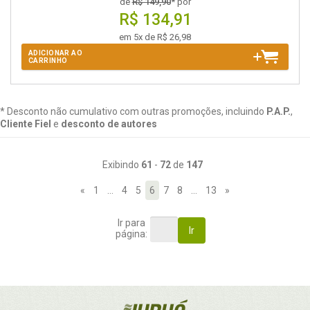
de
R$ 149,90
* por
R$ 134,91
em 5x de R$ 26,98
ADICIONAR AO
CARRINHO
* Desconto não cumulativo com outras promoções, incluindo
P.A.P.
,
Cliente Fiel
e
desconto de autores
Exibindo
61
-
72
de
147
«
1
…
4
5
6
7
8
…
13
»
Ir para
Ir
página: