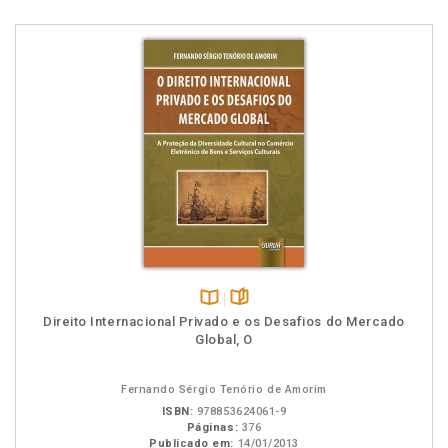
Disponível
páginas
Direito Internacional Privado e os Desafios do Mercado
na
Global, O
B.V.
Fernando Sérgio Tenório de Amorim
ISBN:
978853624061-9
Páginas:
376
Publicado em:
14/01/2013