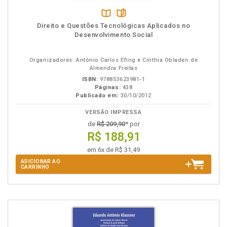
Disponível
páginas
Direito e Questões Tecnológicas Aplicados no
na
Desenvolvimento Social
B.V.
Organizadores: Antônio Carlos Efing e Cinthia Obladen de
Almendra Freitas
ISBN:
978853623981-1
Páginas:
438
Publicado em:
30/10/2012
VERSÃO IMPRESSA
de
R$ 209,90
* por
R$ 188,91
em 6x de R$ 31,49
ADICIONAR AO
CARRINHO