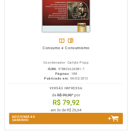
Disponível
páginas
Consumo e Consumismo
na
B.V.
Coordenador: Carlyle Popp
ISBN:
978853624081-7
Páginas:
188
Publicado em:
04/02/2013
VERSÃO IMPRESSA
de
R$ 99,90
* por
R$ 79,92
em 3x de R$ 26,64
ADICIONAR AO
CARRINHO