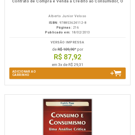
Contrato de Compra e Venda a Crédito ao Consumidor, O
na
B.V.
Alberto Junior Veloso
ISBN:
978853624112-8
Páginas:
216
Publicado em:
18/02/2013
VERSÃO IMPRESSA
de
R$ 109,90
* por
R$ 87,92
em 3x de R$ 29,31
ADICIONAR AO
CARRINHO