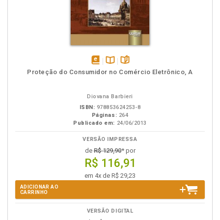
disponível
Disponível
páginas
Proteção do Consumidor no Comércio Eletrônico, A
em
na
eBook
B.V.
Diovana Barbieri
ISBN:
978853624253-8
Páginas:
264
Publicado em:
24/06/2013
VERSÃO IMPRESSA
de
R$ 129,90
* por
R$ 116,91
em 4x de R$ 29,23
ADICIONAR AO
CARRINHO
VERSÃO DIGITAL