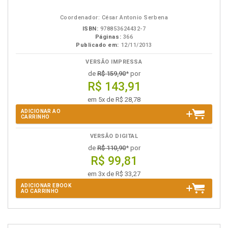
em
na
eBook
B.V.
Coordenador: César Antonio Serbena
ISBN:
978853624432-7
Páginas:
366
Publicado em:
12/11/2013
VERSÃO IMPRESSA
de
R$ 159,90
* por
R$ 143,91
em 5x de R$ 28,78
ADICIONAR AO
CARRINHO
VERSÃO DIGITAL
de
R$ 110,90
* por
R$ 99,81
em 3x de R$ 33,27
ADICIONAR EBOOK
AO CARRINHO