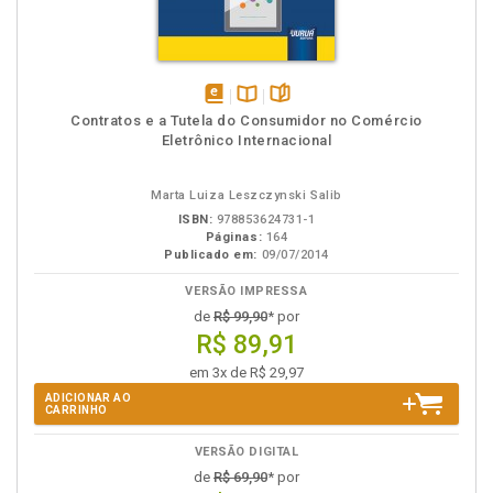
disponível
Disponível
páginas
Contratos e a Tutela do Consumidor no Comércio
em
na
Eletrônico Internacional
eBook
B.V.
Marta Luiza Leszczynski Salib
ISBN:
978853624731-1
Páginas:
164
Publicado em:
09/07/2014
VERSÃO IMPRESSA
de
R$ 99,90
* por
R$ 89,91
em 3x de R$ 29,97
ADICIONAR AO
CARRINHO
VERSÃO DIGITAL
de
R$ 69,90
* por