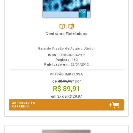
Disponível
páginas
Contratos Eletrônicos
na
B.V.
Geraldo Frazão de Aquino Júnior
ISBN:
978853623629-2
Páginas:
180
Publicado em:
25/01/2012
VERSÃO IMPRESSA
de
R$ 99,90
* por
R$ 89,91
em 3x de R$ 29,97
ADICIONAR AO
CARRINHO