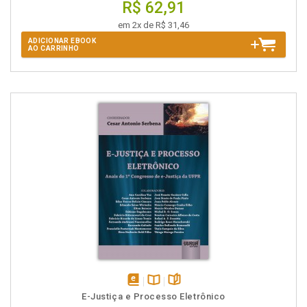
R$ 62,91
em 2x de R$ 31,46
ADICIONAR EBOOK
AO CARRINHO
disponível
Disponível
páginas
E-Justiça e Processo Eletrônico