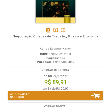
disponível
Disponível
páginas
Negociação Coletiva de Trabalho, Direito e Economia
em
na
eBook
B.V.
Carlos Eduardo Koller
ISBN:
978853625798-3
Páginas:
164
Publicado em:
11/05/2016
VERSÃO IMPRESSA
de
R$ 99,90
* por
R$ 89,91
em 3x de R$ 29,97
ADICIONAR AO
CARRINHO
VERSÃO DIGITAL