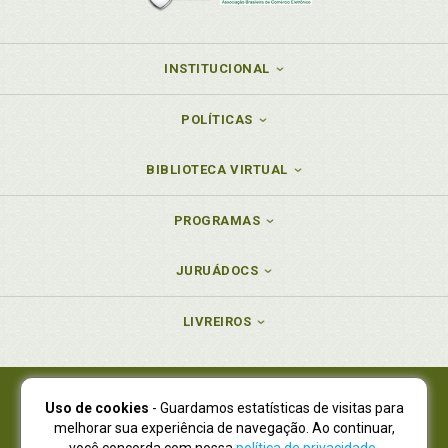
INSTITUCIONAL
POLÍTICAS
BIBLIOTECA VIRTUAL
PROGRAMAS
JURUÁDOCS
LIVREIROS
Uso de cookies
- Guardamos estatísticas de visitas para
Juruá Editora Ltda., CNPJ 77.535.508/0001-19
melhorar sua experiência de navegação. Ao continuar,
Juruá Informática Ltda., CNPJ 01.701.561/0001-80