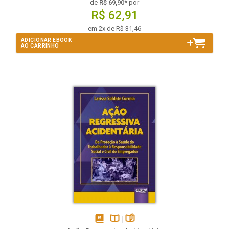
de
R$ 69,90
* por
R$ 62,91
em 2x de R$ 31,46
ADICIONAR EBOOK
AO CARRINHO
disponível
Disponível
páginas