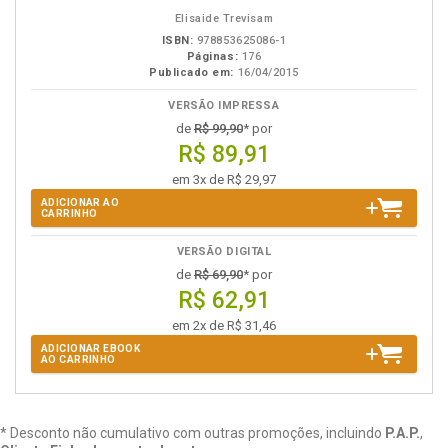
eBook
B.V.
Elisaide Trevisam
ISBN:
978853625086-1
Páginas:
176
Publicado em:
16/04/2015
VERSÃO IMPRESSA
de
R$ 99,90
* por
R$ 89,91
em 3x de R$ 29,97
ADICIONAR AO
CARRINHO
VERSÃO DIGITAL
de
R$ 69,90
* por
R$ 62,91
em 2x de R$ 31,46
ADICIONAR EBOOK
AO CARRINHO
* Desconto não cumulativo com outras promoções, incluindo
P.A.P.
,