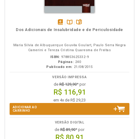
disponível
Disponível
páginas
Dos Adicionais de Insalubridade e de Periculosidade
em
na
eBook
B.V.
Maria Silvia de Albuquerque Gouvêa Goulart, Paulo Serra Negra
Camerini e Tereza Cristina Quaresma de Freitas
ISBN:
978853625332-9
Páginas:
240
Publicado em:
21/08/2015
VERSÃO IMPRESSA
de
R$ 129,90
* por
R$ 116,91
em 4x de R$ 29,23
ADICIONAR AO
CARRINHO
VERSÃO DIGITAL
de
R$ 89,90
* por
R$ 80,91