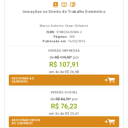
disponível
Disponível
páginas
Inovações no Direito do Trabalho Doméstico
em
na
eBook
B.V.
Marco Antônio César Villatore
ISBN:
978853625584-2
Páginas:
240
Publicado em:
16/02/2016
VERSÃO IMPRESSA
de
R$ 119,90
* por
R$ 107,91
em 4x de R$ 26,98
ADICIONAR AO
CARRINHO
VERSÃO DIGITAL
de
R$ 84,70
* por
R$ 76,23
em 3x de R$ 25,41
ADICIONAR EBOOK
AO CARRINHO