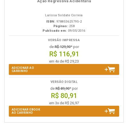
Ação Regressiva Acidentária
em
na
eBook
B.V.
Larissa Soldate Correia
ISBN:
978853625795-2
Páginas:
258
Publicado em:
09/05/2016
VERSÃO IMPRESSA
de
R$ 129,90
* por
R$ 116,91
em 4x de R$ 29,23
ADICIONAR AO
CARRINHO
VERSÃO DIGITAL
de
R$ 89,90
* por
R$ 80,91
em 3x de R$ 26,97
ADICIONAR EBOOK
AO CARRINHO