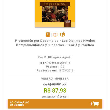
disponível
Disponível
páginas
Protección por Desempleo - Los Distintos Niveles
em
na
Complementarios y Sucesivos - Teoría y Práctica
eBook
B.V.
Eva M. Blázquez Agudo
ISBN:
978853625601-6
Páginas:
172
Publicado em:
16/03/2016
VERSÃO IMPRESSA
de
R$ 97,70
* por
R$ 87,93
em 3x de R$ 29,31
ADICIONAR AO
CARRINHO