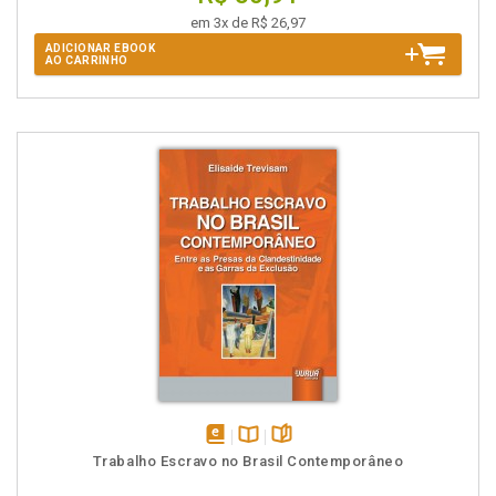
em 3x de R$ 26,97
ADICIONAR EBOOK
AO CARRINHO
disponível
Disponível
páginas
Trabalho Escravo no Brasil Contemporâneo
em
na