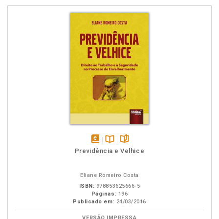
disponível
Disponível
páginas
Previdência e Velhice
em
na
eBook
B.V.
Eliane Romeiro Costa
ISBN:
978853625666-5
Páginas:
196
Publicado em:
24/03/2016
VERSÃO IMPRESSA