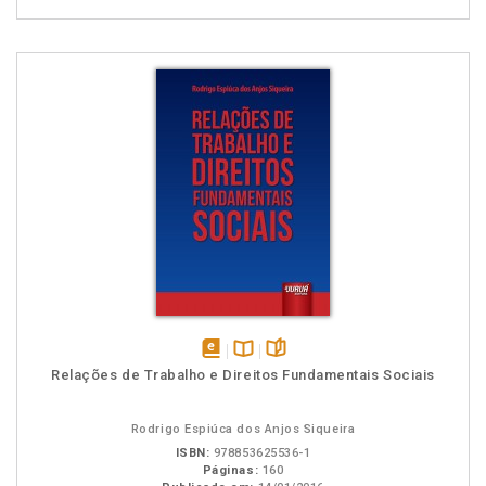
disponível
Disponível
páginas
Relações de Trabalho e Direitos Fundamentais Sociais
em
na
eBook
B.V.
Rodrigo Espiúca dos Anjos Siqueira
ISBN:
978853625536-1
Páginas:
160