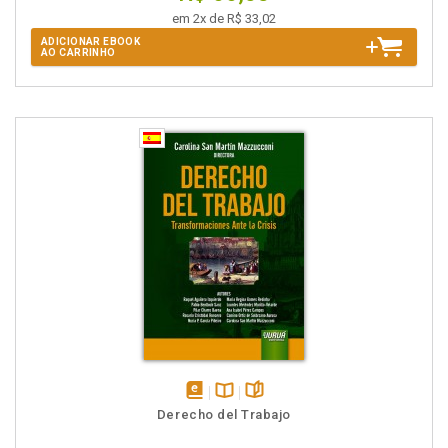
em 2x de R$ 33,02
ADICIONAR EBOOK
AO CARRINHO
disponível
Disponível
páginas
Derecho del Trabajo
em
na