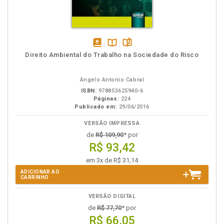
disponível
Disponível
páginas
Direito Ambiental do Trabalho na Sociedade do Risco
em
na
eBook
B.V.
Angelo Antonio Cabral
ISBN:
978853625940-6
Páginas:
224
Publicado em:
29/06/2016
VERSÃO IMPRESSA
de
R$ 109,90
* por
R$ 93,42
em 3x de R$ 31,14
ADICIONAR AO
CARRINHO
VERSÃO DIGITAL
de
R$ 77,70
* por
R$ 66,05