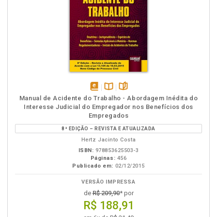
disponível
Disponível
páginas
Manual de Acidente do Trabalho - Abordagem Inédita do
em
na
Interesse Judicial do Empregador nos Benefícios dos
eBook
B.V.
Empregados
8ª EDIÇÃO – REVISTA E ATUALIZADA
Hertz Jacinto Costa
ISBN:
978853625503-3
Páginas:
456
Publicado em:
02/12/2015
VERSÃO IMPRESSA
de
R$ 209,90
* por
R$ 188,91