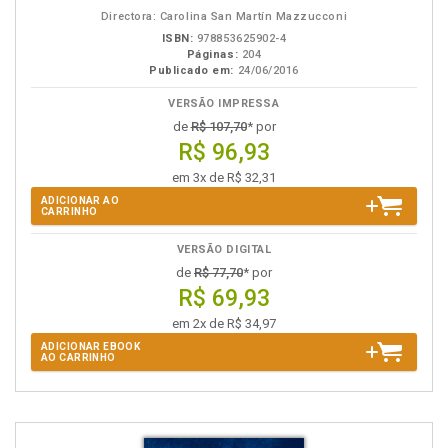
eBook
B.V.
Directora: Carolina San Martín Mazzucconi
ISBN:
978853625902-4
Páginas:
204
Publicado em:
24/06/2016
VERSÃO IMPRESSA
de
R$ 107,70
* por
R$ 96,93
em 3x de R$ 32,31
ADICIONAR AO
CARRINHO
VERSÃO DIGITAL
de
R$ 77,70
* por
R$ 69,93
em 2x de R$ 34,97
ADICIONAR EBOOK
AO CARRINHO