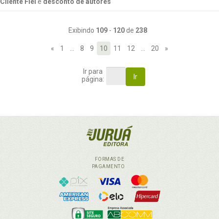
Cliente Fiel
e
desconto de autores
Exibindo
109
-
120
de
238
«
1
…
8
9
10
11
12
…
20
»
Ir para
Ir
página:
FORMAS DE
PAGAMENTO