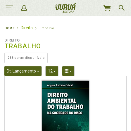
MEU
CARRINHO
Direito
HOME
Trabalho
DIREITO
TRABALHO
238
obras disponíveis
Toggle Dropdown
Toggle Dropdown
Toggle Dropdown
Dt. Lançamento
12