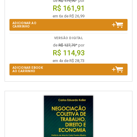
de
R$ 179,90
* por
R$ 161,91
em 6x de R$ 26,99
ADICIONAR AO
CARRINHO
VERSÃO DIGITAL
de
R$ 127,70
* por
R$ 114,93
em 4x de R$ 28,73
ADICIONAR EBOOK
AO CARRINHO