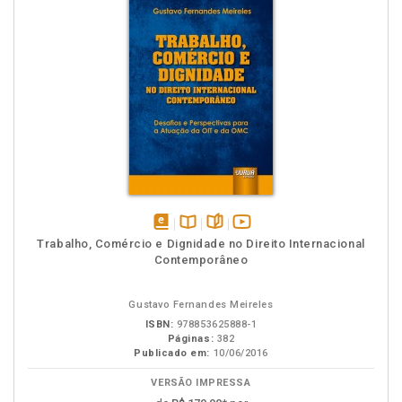
disponível
Disponível
páginas
vídeo
Trabalho, Comércio e Dignidade no Direito Internacional
em
na
da
Contemporâneo
eBook
B.V.
obra
Gustavo Fernandes Meireles
ISBN:
978853625888-1
Páginas:
382
Publicado em:
10/06/2016
VERSÃO IMPRESSA