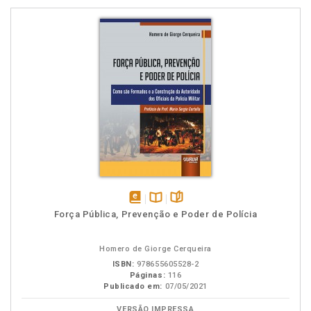
disponível
Disponível
páginas
Força Pública, Prevenção e Poder de Polícia
em
na
eBook
B.V.
Homero de Giorge Cerqueira
ISBN:
978655605528-2
Páginas:
116
Publicado em:
07/05/2021
VERSÃO IMPRESSA