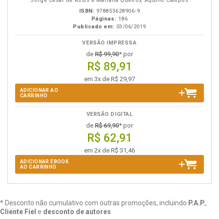
Jorge César de Assis e Mariana Queiroz Aquino Campos
ISBN:
978853628906-9
Páginas:
186
Publicado em:
03/06/2019
VERSÃO IMPRESSA
de
R$ 99,90
* por
R$ 89,91
em 3x de R$ 29,97
ADICIONAR AO
CARRINHO
VERSÃO DIGITAL
de
R$ 69,90
* por
R$ 62,91
em 2x de R$ 31,46
ADICIONAR EBOOK
AO CARRINHO
* Desconto não cumulativo com outras promoções, incluindo
P.A.P.
,
Cliente Fiel
e
desconto de autores