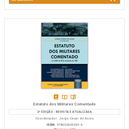
disponível
Disponível
páginas
Estatuto dos Militares Comentado
em
na
2ª EDIÇÃO - REVISTA E ATUALIZADA
eBook
B.V.
Coordenador: Jorge Cesar de Assis
ISBN:
978655605243-4