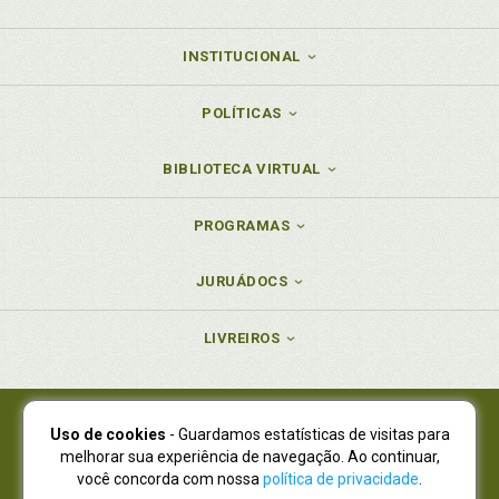
INSTITUCIONAL
POLÍTICAS
BIBLIOTECA VIRTUAL
PROGRAMAS
JURUÁDOCS
LIVREIROS
Uso de cookies
- Guardamos estatísticas de visitas para
Juruá Editora Ltda., CNPJ 77.535.508/0001-19
melhorar sua experiência de navegação. Ao continuar,
Juruá Informática Ltda., CNPJ 01.701.561/0001-80
você concorda com nossa
política de privacidade
.
NOVO ENDEREÇO:
R. Flávio Dallegrave, 7665, São Lourenço |