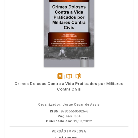
disponível
Disponível
páginas
Crimes Dolosos Contra a Vida Praticados por Militares
em
na
Contra Civis
eBook
B.V.
Organizador: Jorge Cesar de Assis
ISBN:
978655605926-6
Páginas:
364
Publicado em:
19/01/2022
VERSÃO IMPRESSA