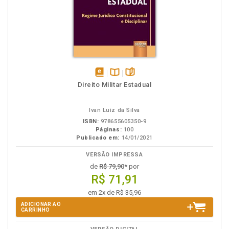
disponível
Disponível
páginas
Direito Militar Estadual
em
na
eBook
B.V.
Ivan Luiz da Silva
ISBN:
978655605350-9
Páginas:
100
Publicado em:
14/01/2021
VERSÃO IMPRESSA
de
R$ 79,90
* por
R$ 71,91
em 2x de R$ 35,96
ADICIONAR AO
CARRINHO