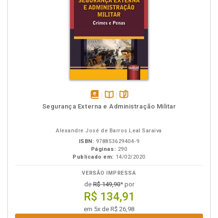
disponível
Disponível
páginas
Segurança Externa e Administração Militar
em
na
eBook
B.V.
Alexandre José de Barros Leal Saraiva
ISBN:
978853629404-9
Páginas:
290
Publicado em:
14/02/2020
VERSÃO IMPRESSA
de
R$ 149,90
* por
R$ 134,91
em 5x de R$ 26,98