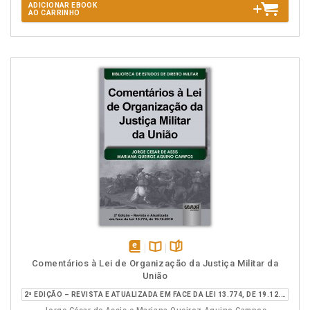
ADICIONAR EBOOK
AO CARRINHO
disponível
Disponível
páginas
Comentários à Lei de Organização da Justiça Militar da
em
na
União
eBook
B.V.
2ª EDIÇÃO – REVISTA E ATUALIZADA EM FACE DA LEI 13.774, DE 19.12.2018