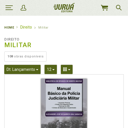
MEU
CARRINHO
Direito
HOME
Militar
DIREITO
MILITAR
108
obras disponíveis
Toggle Dropdown
Toggle Dropdown
Toggle Dropdown
Dt. Lançamento
12