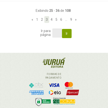
Exibindo
25
-
36
de
108
«
1
2
3
4
5
6
…
9
»
Ir para
Ir
página:
FORMAS DE
PAGAMENTO