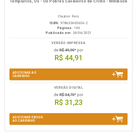
Templários, Os - Os Pobres Cavaleiros de Cristo - Minibook
em
na
eBook
B.V.
Clayton Reis
ISBN:
978655605656-2
Páginas:
146
Publicado em:
24/06/2021
VERSÃO IMPRESSA
de
R$ 49,90
* por
R$ 44,91
ADICIONAR AO
CARRINHO
VERSÃO DIGITAL
de
R$ 34,70
* por
R$ 31,23
ADICIONAR EBOOK
AO CARRINHO