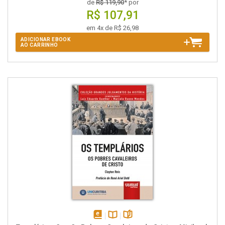
de
R$ 119,90
* por
R$ 107,91
em 4x de R$ 26,98
ADICIONAR EBOOK
AO CARRINHO
disponível
Disponível
páginas