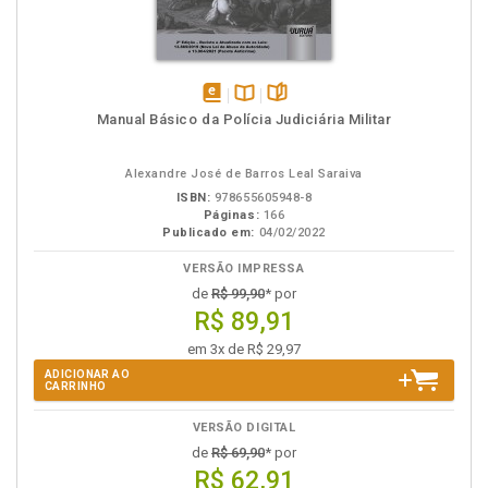
disponível
Disponível
páginas
Manual Básico da Polícia Judiciária Militar
em
na
eBook
B.V.
Alexandre José de Barros Leal Saraiva
ISBN:
978655605948-8
Páginas:
166
Publicado em:
04/02/2022
VERSÃO IMPRESSA
de
R$ 99,90
* por
R$ 89,91
em 3x de R$ 29,97
ADICIONAR AO
CARRINHO
VERSÃO DIGITAL
de
R$ 69,90
* por
R$ 62,91