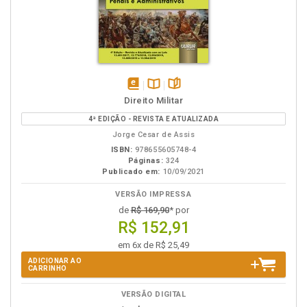
disponível
Disponível
páginas
Direito Militar
em
na
4ª EDIÇÃO - REVISTA E ATUALIZADA
eBook
B.V.
Jorge Cesar de Assis
ISBN:
978655605748-4
Páginas:
324
Publicado em:
10/09/2021
VERSÃO IMPRESSA
de
R$ 169,90
* por
R$ 152,91
em 6x de R$ 25,49
ADICIONAR AO
CARRINHO
VERSÃO DIGITAL