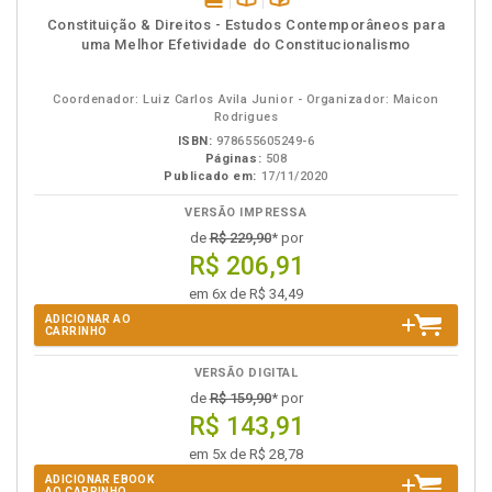
disponível
Disponível
páginas
Constituição & Direitos - Estudos Contemporâneos para
em
na
uma Melhor Efetividade do Constitucionalismo
eBook
B.V.
Coordenador: Luiz Carlos Avila Junior - Organizador: Maicon
Rodrigues
ISBN:
978655605249-6
Páginas:
508
Publicado em:
17/11/2020
VERSÃO IMPRESSA
de
R$ 229,90
* por
R$ 206,91
em 6x de R$ 34,49
ADICIONAR AO
CARRINHO
VERSÃO DIGITAL
de
R$ 159,90
* por
R$ 143,91
em 5x de R$ 28,78
ADICIONAR EBOOK
AO CARRINHO