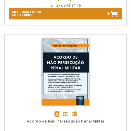
em 2x de R$ 31,46
ADICIONAR EBOOK
AO CARRINHO
disponível
Disponível
páginas
Acordo de Não Persecução Penal Militar
em
na