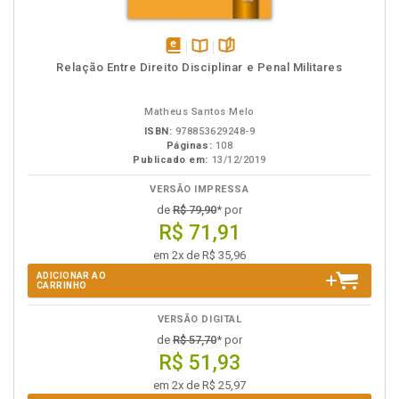
disponível
Disponível
páginas
Relação Entre Direito Disciplinar e Penal Militares
em
na
eBook
B.V.
Matheus Santos Melo
ISBN:
978853629248-9
Páginas:
108
Publicado em:
13/12/2019
VERSÃO IMPRESSA
de
R$ 79,90
* por
R$ 71,91
em 2x de R$ 35,96
ADICIONAR AO
CARRINHO
VERSÃO DIGITAL
de
R$ 57,70
* por
R$ 51,93
em 2x de R$ 25,97