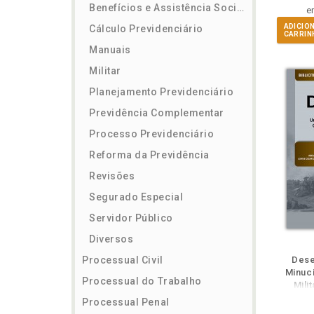
Benefícios e Assistência Social
e
ADICIO
Cálculo Previdenciário
CARRIN
Manuais
Militar
Planejamento Previdenciário
Previdência Complementar
Processo Previdenciário
Reforma da Previdência
Revisões
Segurado Especial
Servidor Público
Diversos
ém
Folheie
Também
Também
Folheie
Também
Folhei
V
Processual Civil
Dese
Minuc
Processual do Trabalho
Mili
Processual Penal