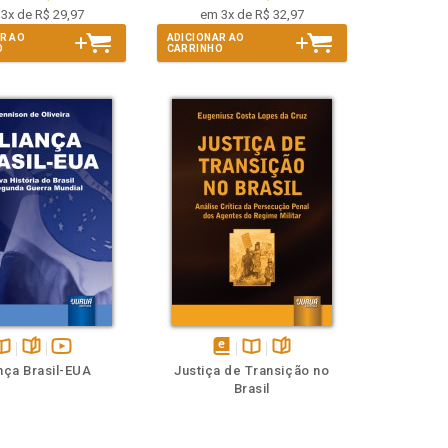
3x de R$ 29,97
em 3x de R$ 32,97
R AO
ADICIONAR AO
O
CARRINHO
isponível
páginas
vídeo
disponível
Disponível
páginas
nça Brasil-EUA
Justiça de Transição no
na
da
em
na
Brasil
.V.
obra
eBook
B.V.