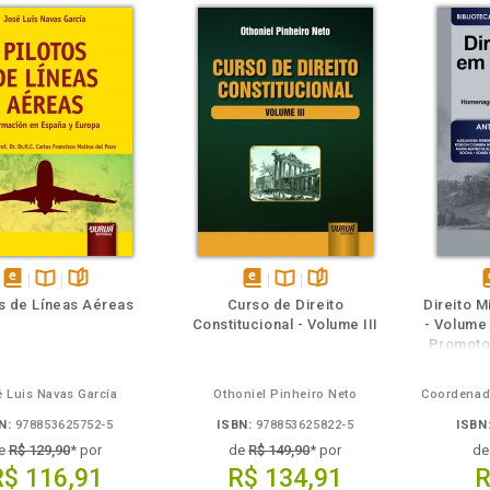
m
olheie
Também
Também
Folheie
Veja o
disponível
Disponível
páginas
disponível
Disponível
páginas
d
os de Líneas Aéreas
Curso de Direito
Direito M
em
na
em
na
Constitucional - Volume III
- Volume
eBook
B.V.
eBook
B.V.
e
Promotor
Jorge
 Luis Navas García
Othoniel Pinheiro Neto
N:
978853625752-5
ISBN:
978853625822-5
ISBN
e
R$ 129,90
* por
de
R$ 149,90
* por
d
R$ 116,91
R$ 134,91
R