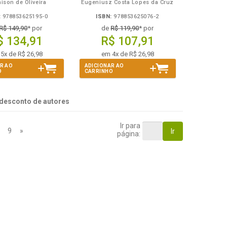
ison de Oliveira
Eugeniusz Costa Lopes da Cruz
:
978853625195-0
ISBN:
978853625076-2
R$ 149,90
* por
de
R$ 119,90
* por
$ 134,91
R$ 107,91
5x de R$ 26,98
em 4x de R$ 26,98
R AO
ADICIONAR AO
O
CARRINHO
desconto de autores
Ir para
9
»
Ir
página: