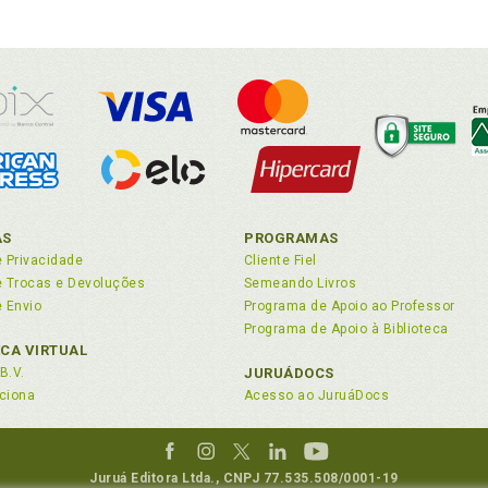
AS
PROGRAMAS
e Privacidade
Cliente Fiel
de Trocas e Devoluções
Semeando Livros
e Envio
Programa de Apoio ao Professor
Programa de Apoio à Biblioteca
ECA VIRTUAL
B.V.
JURUÁDOCS
ciona
Acesso ao JuruáDocs
Juruá Editora Ltda., CNPJ 77.535.508/0001-19