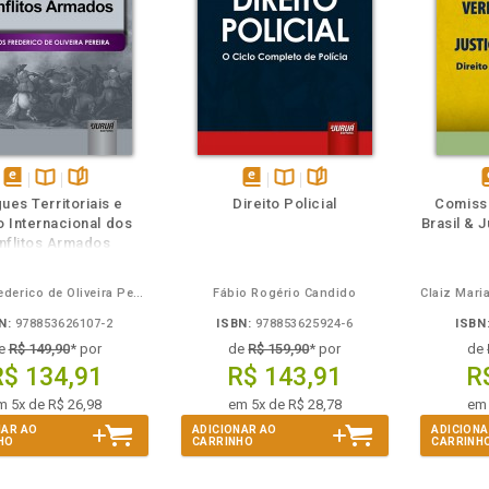
m
olheie
Também
Também
Folheie
disponível
Disponível
páginas
disponível
Disponível
páginas
d
ues Territoriais e
Direito Policial
Comiss
em
na
em
na
o Internacional dos
Brasil & 
eBook
B.V.
eBook
B.V.
e
nflitos Armados
Carlos Frederico de Oliveira Pereira
Fábio Rogério Candido
N:
978853626107-2
ISBN:
978853625924-6
ISBN
e
R$ 149,90
* por
de
R$ 159,90
* por
de
R$ 134,91
R$ 143,91
R
m 5x de R$ 26,98
em 5x de R$ 28,78
em 
NAR AO
ADICIONAR AO
ADICIONA
HO
CARRINHO
CARRINH