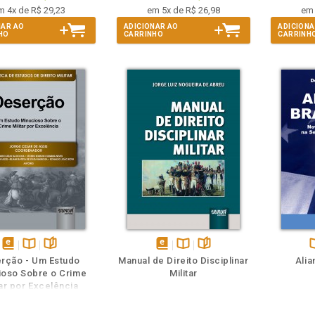
m 4x de R$ 29,23
em 5x de R$ 26,98
em 
NAR AO
ADICIONAR AO
ADICIONA
HO
CARRINHO
CARRINH
e
eja o
Também
Também
Folheie
disponível
Disponível
páginas
disponível
Disponível
páginas
D
rção - Um Estudo
Manual de Direito Disciplinar
Alia
em
na
em
na
ioso Sobre o Crime
Militar
eBook
B.V.
eBook
B.V.
B
tar por Excelência