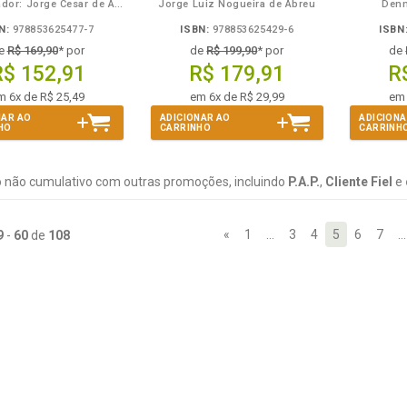
Coordenador: Jorge Cesar de Assis
Jorge Luiz Nogueira de Abreu
Denn
N:
978853625477-7
ISBN:
978853625429-6
ISBN
e
R$ 169,90
* por
de
R$ 199,90
* por
de
R$ 152,91
R$ 179,91
R
m 6x de R$ 25,49
em 6x de R$ 29,99
em 
NAR AO
ADICIONAR AO
ADICIONA
HO
CARRINHO
CARRINH
 não cumulativo com outras promoções, incluindo
P.A.P.
,
Cliente Fiel
e
«
1
…
3
4
5
6
7
…
9
-
60
de
108