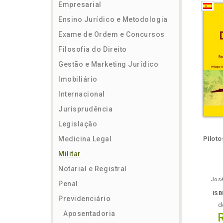
Empresarial
Ensino Jurídico e Metodologia
Exame de Ordem e Concursos
Filosofia do Direito
Gestão e Marketing Jurídico
Imobiliário
Internacional
Jurisprudência
Legislação
ém
Folheie
Também
Também
Folheie
Também
També
F
Medicina Legal
Pilot
Militar
Notarial e Registral
José
Penal
ISB
Previdenciário
d
Aposentadoria