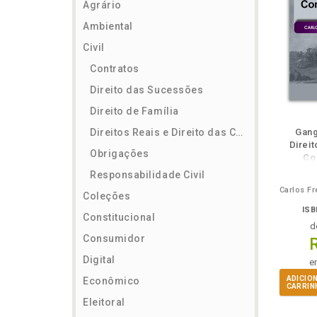
Agrário
Ambiental
Civil
Contratos
Direito das Sucessões
Direito de Família
ém
Folheie
Também
Também
Folheie
Também
També
F
Direitos Reais e Direito das Coisas
Gang
Direit
Obrigações
Co
Responsabilidade Civil
Coleções
ISB
Constitucional
d
Consumidor
Digital
e
ADICIO
Econômico
CARRIN
Eleitoral