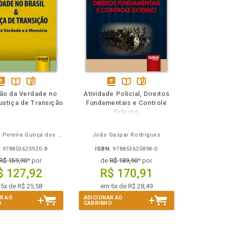
isponível
Disponível
páginas
disponível
Disponível
páginas
ão da Verdade no
Atividade Policial, Direitos
em
na
em
na
Justiça de Transição
Fundamentais e Controle
Book
B.V.
eBook
B.V.
Externo
Claiz Maria Pereira Gunça dos Santos
João Gaspar Rodrigues
:
978853625920-8
ISBN:
978853625898-0
R$ 159,90
* por
de
R$ 189,90
* por
$ 127,92
R$ 170,91
5x de R$ 25,58
em 6x de R$ 28,49
R AO
ADICIONAR AO
O
CARRINHO