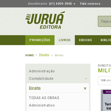
Atendimento:
(41) 4009-3900
Fale conosco
Busca
PROMOÇÕES
LIVROS
EBOOKS
BIBLI
Direito
HOME
Militar
DIREITO
MIL
Administração
Contabilidade
108
obr
Direito
TODAS AS OBRAS
Administrativo