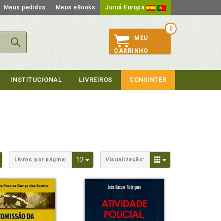
Meus pedidos
Meus eBooks
Juruá Europa
0
MEU
CARRINHO
INSTITUCIONAL
LIVREIROS
CONSINTER
Toggle Dropdown
Toggle Dropdown
Toggle Dropdown
12
Livros por página:
Visualização: