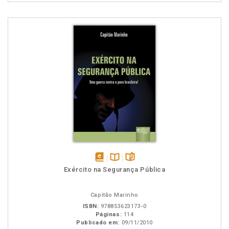
disponível
Disponível
páginas
Exército na Segurança Pública
em
na
eBook
B.V.
Capitão Marinho
ISBN:
978853623173-0
Páginas:
114
Publicado em:
09/11/2010