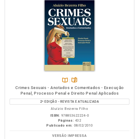
Disponível
páginas
Crimes Sexuais - Anotados e Comentados - Execução
na
Penal, Processo Penal e Direito Penal Aplicados
B.V.
2ª EDIÇÃO - REVISTA E ATUALIZADA
Aluízio Bezerra Filho
ISBN:
978853622224-0
Páginas:
432
Publicado em:
08/02/2010
VERSÃO IMPRESSA