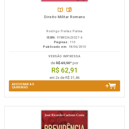
Disponível
páginas
Direito Militar Romano
na
B.V.
Rodrigo Freitas Palma
ISBN:
978853623027-6
Páginas:
110
Publicado em:
18/06/2010
VERSÃO IMPRESSA
de
R$ 69,90
* por
R$ 62,91
em 2x de R$ 31,46
ADICIONAR AO
CARRINHO