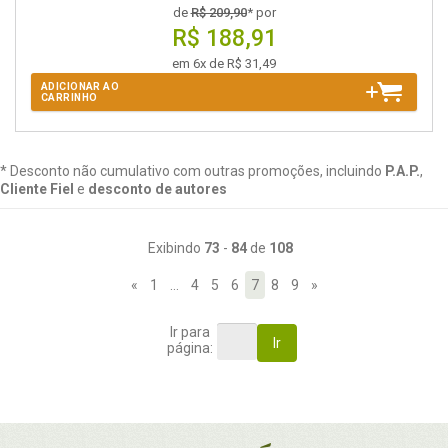
de
R$ 209,90
* por
R$ 188,91
em 6x de R$ 31,49
ADICIONAR AO
CARRINHO
* Desconto não cumulativo com outras promoções, incluindo
P.A.P.
,
Cliente Fiel
e
desconto de autores
Exibindo
73
-
84
de
108
«
1
…
4
5
6
7
8
9
»
Ir para
Ir
página: