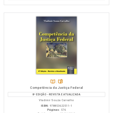
Disponível
páginas
Competência da Justiça Federal
na
8ª EDIÇÃO - REVISTA E ATUALIZADA
B.V.
Vladimir Souza Carvalho
ISBN:
978853622511-1
Páginas:
576