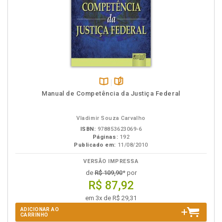
Disponível
páginas
Manual de Competência da Justiça Federal
na
B.V.
Vladimir Souza Carvalho
ISBN:
978853623069-6
Páginas:
192
Publicado em:
11/08/2010
VERSÃO IMPRESSA
de
R$ 109,90
* por
R$ 87,92
em 3x de R$ 29,31
ADICIONAR AO
CARRINHO