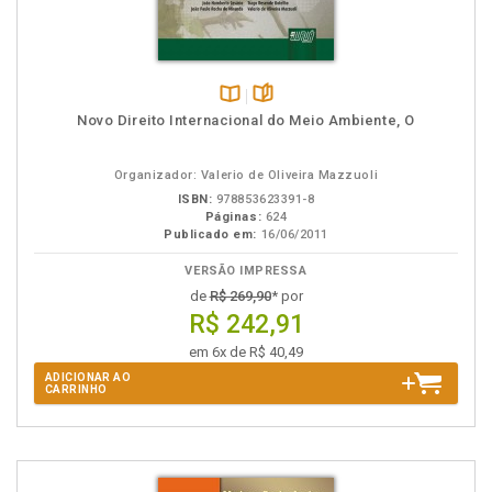
Disponível
páginas
Novo Direito Internacional do Meio Ambiente, O
na
B.V.
Organizador: Valerio de Oliveira Mazzuoli
ISBN:
978853623391-8
Páginas:
624
Publicado em:
16/06/2011
VERSÃO IMPRESSA
de
R$ 269,90
* por
R$ 242,91
em 6x de R$ 40,49
ADICIONAR AO
CARRINHO