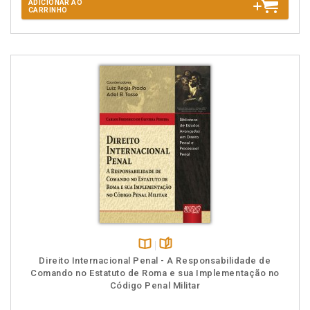
ADICIONAR AO
CARRINHO
Disponível
páginas
Direito Internacional Penal - A Responsabilidade de
na
Comando no Estatuto de Roma e sua Implementação no
B.V.
Código Penal Militar