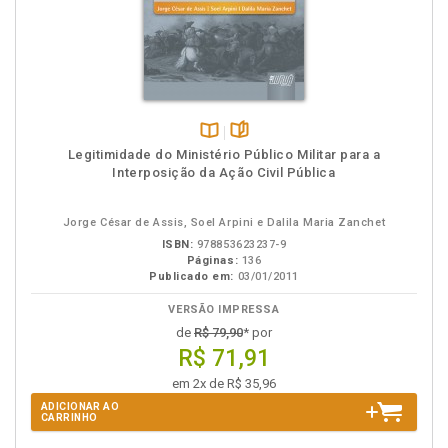
Disponível
páginas
Legitimidade do Ministério Público Militar para a
na
Interposição da Ação Civil Pública
B.V.
Jorge César de Assis, Soel Arpini e Dalila Maria Zanchet
ISBN:
978853623237-9
Páginas:
136
Publicado em:
03/01/2011
VERSÃO IMPRESSA
de
R$ 79,90
* por
R$ 71,91
em 2x de R$ 35,96
ADICIONAR AO
CARRINHO