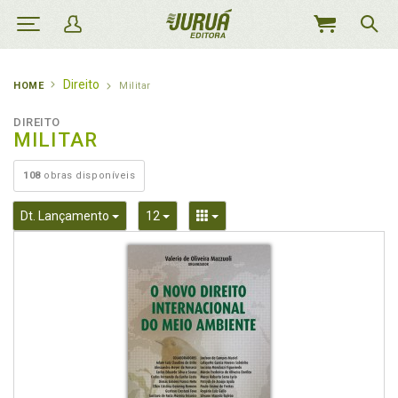
MEU
CARRINHO
Direito
HOME
Militar
DIREITO
MILITAR
108
obras disponíveis
Toggle Dropdown
Toggle Dropdown
Toggle Dropdown
Dt. Lançamento
12