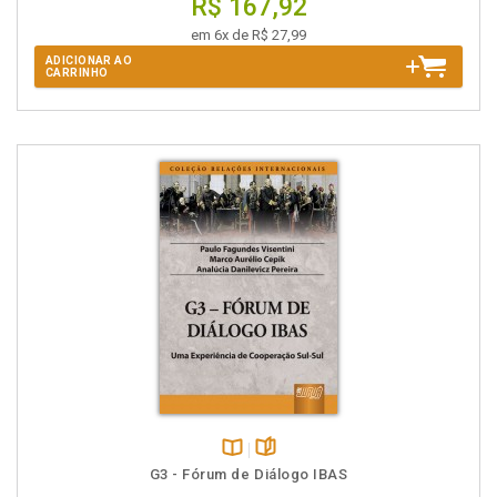
R$ 167,92
em 6x de R$ 27,99
ADICIONAR AO
CARRINHO
Disponível
páginas
G3 - Fórum de Diálogo IBAS
na