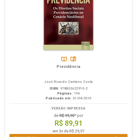
Disponível
páginas
Previdência
na
B.V.
José Ricardo Caetano Costa
ISBN:
978853622910-2
Páginas:
196
Publicado em:
01/04/2010
VERSÃO IMPRESSA
de
R$ 99,90
* por
R$ 89,91
em 3x de R$ 29,97