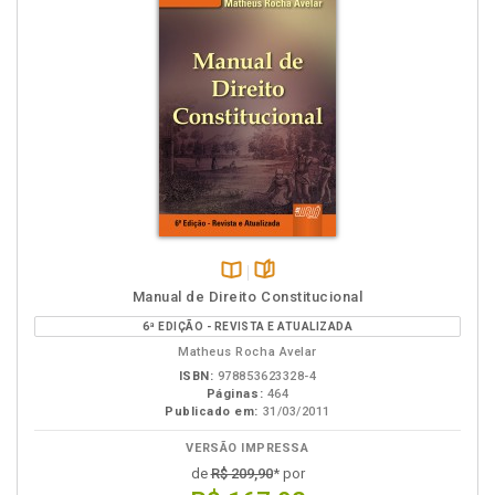
Disponível
páginas
Manual de Direito Constitucional
na
6ª EDIÇÃO - REVISTA E ATUALIZADA
B.V.
Matheus Rocha Avelar
ISBN:
978853623328-4
Páginas:
464
Publicado em:
31/03/2011
VERSÃO IMPRESSA
de
R$ 209,90
* por