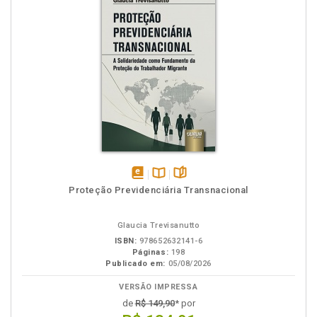
disponível
Disponível
páginas
Proteção Previdenciária Transnacional
em
na
eBook
B.V.
Glaucia Trevisanutto
ISBN:
978652632141-6
Páginas:
198
Publicado em:
05/08/2026
VERSÃO IMPRESSA
de
R$ 149,90
* por