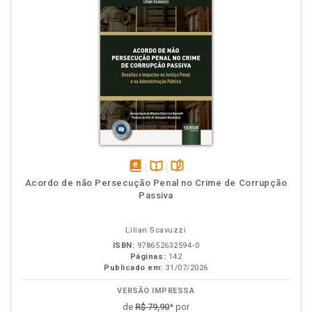
disponível
Disponível
páginas
Acordo de não Persecução Penal no Crime de Corrupção
em
na
Passiva
eBook
B.V.
Lilian Scavuzzi
ISBN:
978652632594-0
Páginas:
142
Publicado em:
31/07/2026
VERSÃO IMPRESSA
de
R$ 79,90
* por