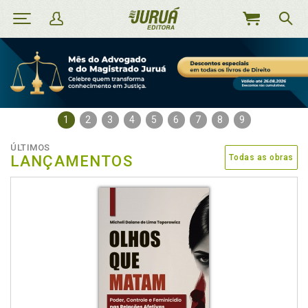
MEU
CARRINHO
1
2
3
4
5
6
7
8
9
ÚLTIMOS
LANÇAMENTOS
Todas as obras