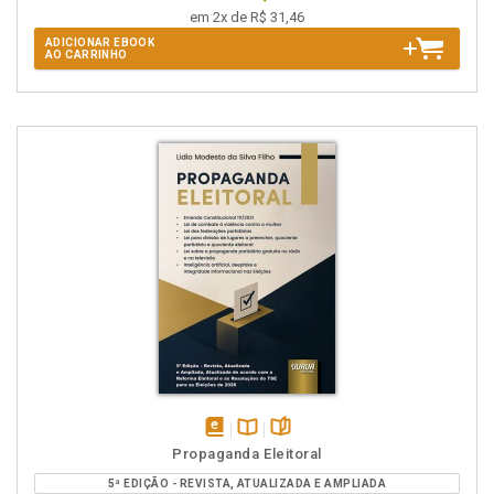
em 2x de R$ 31,46
ADICIONAR EBOOK
AO CARRINHO
disponível
Disponível
páginas
Propaganda Eleitoral
em
na
5ª EDIÇÃO - REVISTA, ATUALIZADA E AMPLIADA
eBook
B.V.