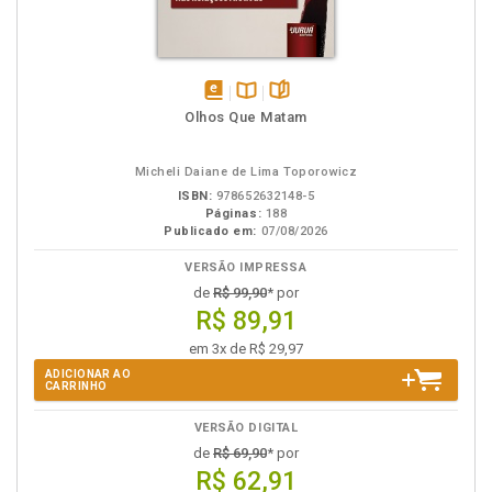
disponível
Disponível
páginas
Olhos Que Matam
em
na
eBook
B.V.
Micheli Daiane de Lima Toporowicz
ISBN:
978652632148-5
Páginas:
188
Publicado em:
07/08/2026
VERSÃO IMPRESSA
de
R$ 99,90
* por
R$ 89,91
em 3x de R$ 29,97
ADICIONAR AO
CARRINHO
VERSÃO DIGITAL
de
R$ 69,90
* por
R$ 62,91