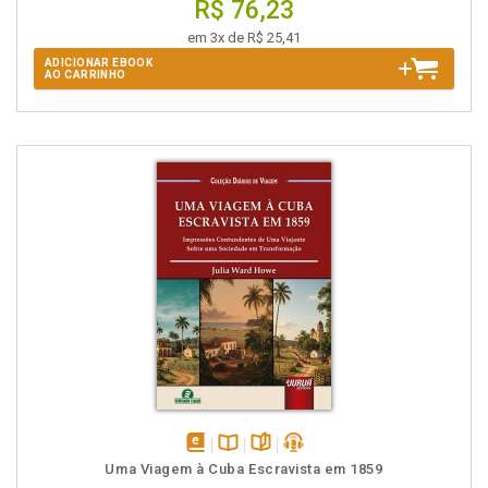
R$ 76,23
em 3x de R$ 25,41
ADICIONAR EBOOK
AO CARRINHO
disponível
Disponível
páginas
podcast
Uma Viagem à Cuba Escravista em 1859
em
na