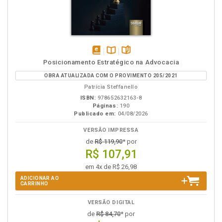
disponível
Disponível
páginas
Posicionamento Estratégico na Advocacia
em
na
OBRA ATUALIZADA COM O PROVIMENTO 205/2021
eBook
B.V.
Patrícia Steffanello
ISBN:
978652632163-8
Páginas:
190
Publicado em:
04/08/2026
VERSÃO IMPRESSA
de
R$ 119,90
* por
R$ 107,91
em 4x de R$ 26,98
ADICIONAR AO
CARRINHO
VERSÃO DIGITAL
de
R$ 84,70
* por