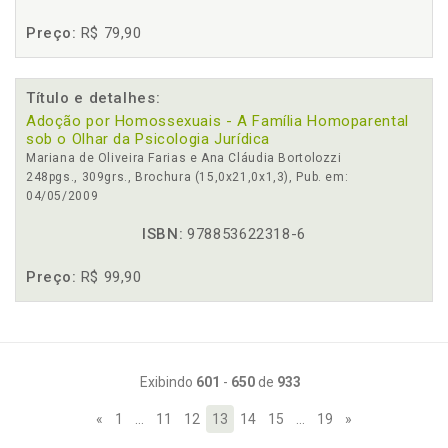
Preço:
R$ 79,90
Título e detalhes:
Adoção por Homossexuais - A Família Homoparental
sob o Olhar da Psicologia Jurídica
Mariana de Oliveira Farias e Ana Cláudia Bortolozzi
248pgs., 309grs., Brochura (15,0x21,0x1,3), Pub. em:
04/05/2009
ISBN:
978853622318-6
Preço:
R$ 99,90
Exibindo
601
-
650
de
933
«
1
…
11
12
13
14
15
…
19
»