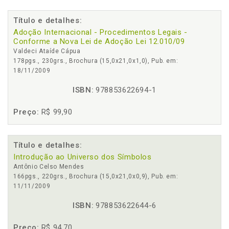
Título e detalhes:
Adoção Internacional - Procedimentos Legais -
Conforme a Nova Lei de Adoção Lei 12.010/09
Valdeci Ataíde Cápua
178pgs., 230grs., Brochura (15,0x21,0x1,0), Pub. em:
18/11/2009
ISBN:
978853622694-1
Preço:
R$ 99,90
Título e detalhes:
Introdução ao Universo dos Símbolos
Antônio Celso Mendes
166pgs., 220grs., Brochura (15,0x21,0x0,9), Pub. em:
11/11/2009
ISBN:
978853622644-6
Preço:
R$ 94,70