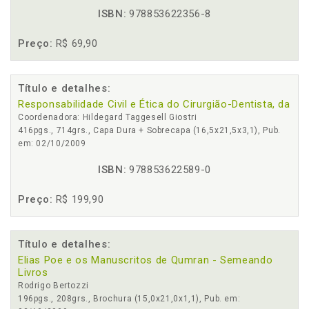
ISBN:
978853622356-8
Preço:
R$ 69,90
Título e detalhes:
Responsabilidade Civil e Ética do Cirurgião-Dentista, da
Coordenadora: Hildegard Taggesell Giostri
416pgs., 714grs., Capa Dura + Sobrecapa (16,5x21,5x3,1), Pub.
em: 02/10/2009
ISBN:
978853622589-0
Preço:
R$ 199,90
Título e detalhes:
Elias Poe e os Manuscritos de Qumran - Semeando
Livros
Rodrigo Bertozzi
196pgs., 208grs., Brochura (15,0x21,0x1,1), Pub. em: