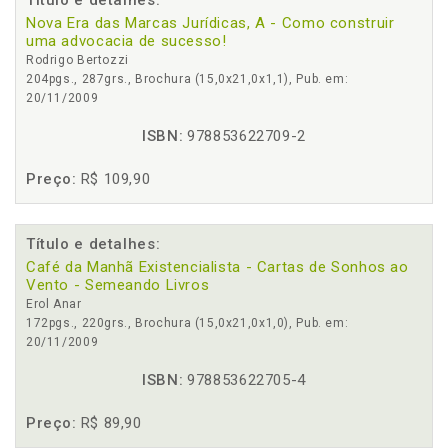
Título e detalhes:
Nova Era das Marcas Jurídicas, A - Como construir
uma advocacia de sucesso!
Rodrigo Bertozzi
204pgs., 287grs., Brochura (15,0x21,0x1,1), Pub. em:
20/11/2009
ISBN:
978853622709-2
Preço:
R$ 109,90
Título e detalhes:
Café da Manhã Existencialista - Cartas de Sonhos ao
Vento - Semeando Livros
Erol Anar
172pgs., 220grs., Brochura (15,0x21,0x1,0), Pub. em:
20/11/2009
ISBN:
978853622705-4
Preço:
R$ 89,90