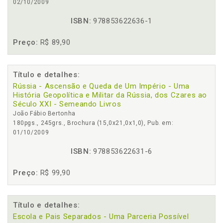
02/10/2009
ISBN:
978853622636-1
Preço:
R$ 89,90
Título e detalhes:
Rússia - Ascensão e Queda de Um Império - Uma
História Geopolítica e Militar da Rússia, dos Czares ao
Século XXI - Semeando Livros
João Fábio Bertonha
180pgs., 245grs., Brochura (15,0x21,0x1,0), Pub. em:
01/10/2009
ISBN:
978853622631-6
Preço:
R$ 99,90
Título e detalhes:
Escola e Pais Separados - Uma Parceria Possível