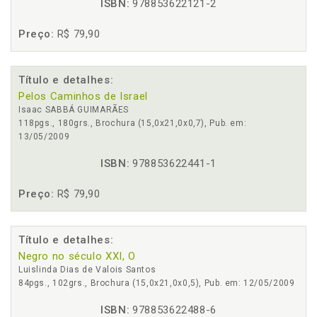
ISBN:
978853622121-2
Preço:
R$ 79,90
Título e detalhes:
Pelos Caminhos de Israel
Isaac SABBÁ GUIMARÃES
118pgs., 180grs., Brochura (15,0x21,0x0,7), Pub. em:
13/05/2009
ISBN:
978853622441-1
Preço:
R$ 79,90
Título e detalhes:
Negro no século XXI, O
Luislinda Dias de Valois Santos
84pgs., 102grs., Brochura (15,0x21,0x0,5), Pub. em: 12/05/2009
ISBN:
978853622488-6