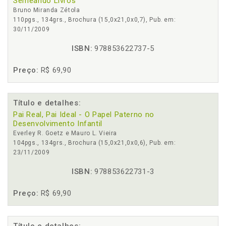
Semeando Livros
Bruno Miranda Zétola
110pgs., 134grs., Brochura (15,0x21,0x0,7), Pub. em:
30/11/2009
ISBN:
978853622737-5
Preço:
R$ 69,90
Título e detalhes:
Pai Real, Pai Ideal - O Papel Paterno no
Desenvolvimento Infantil
Everley R. Goetz e Mauro L. Vieira
104pgs., 134grs., Brochura (15,0x21,0x0,6), Pub. em:
23/11/2009
ISBN:
978853622731-3
Preço:
R$ 69,90