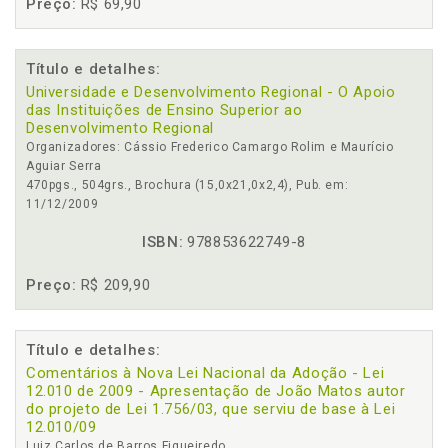
Preço:
R$ 69,90
Título e detalhes:
Universidade e Desenvolvimento Regional - O Apoio
das Instituições de Ensino Superior ao
Desenvolvimento Regional
Organizadores: Cássio Frederico Camargo Rolim e Maurício
Aguiar Serra
470pgs., 504grs., Brochura (15,0x21,0x2,4), Pub. em:
11/12/2009
ISBN:
978853622749-8
Preço:
R$ 209,90
Título e detalhes:
Comentários à Nova Lei Nacional da Adoção - Lei
12.010 de 2009 - Apresentação de João Matos autor
do projeto de Lei 1.756/03, que serviu de base à Lei
12.010/09
Luiz Carlos de Barros Figueiredo