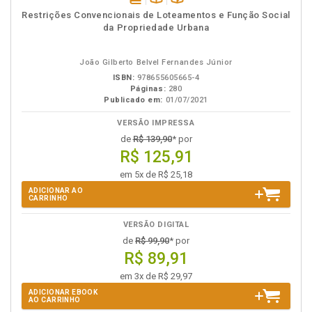
disponível
Disponível
páginas
Restrições Convencionais de Loteamentos e Função Social
em
na
da Propriedade Urbana
eBook
B.V.
João Gilberto Belvel Fernandes Júnior
ISBN:
978655605665-4
Páginas:
280
Publicado em:
01/07/2021
VERSÃO IMPRESSA
de
R$ 139,90
* por
R$ 125,91
em 5x de R$ 25,18
ADICIONAR AO
CARRINHO
VERSÃO DIGITAL
de
R$ 99,90
* por
R$ 89,91
em 3x de R$ 29,97
ADICIONAR EBOOK
AO CARRINHO