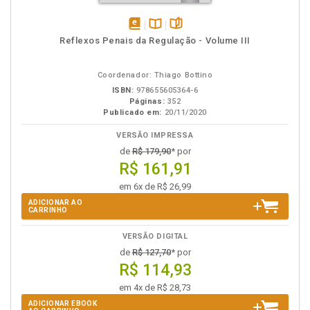
disponível
Disponível
páginas
Reflexos Penais da Regulação - Volume III
em
na
eBook
B.V.
Coordenador: Thiago Bottino
ISBN:
978655605364-6
Páginas:
352
Publicado em:
20/11/2020
VERSÃO IMPRESSA
de
R$ 179,90
* por
R$ 161,91
em 6x de R$ 26,99
ADICIONAR AO
CARRINHO
VERSÃO DIGITAL
de
R$ 127,70
* por
R$ 114,93
em 4x de R$ 28,73
ADICIONAR EBOOK