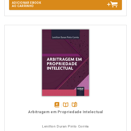
ADICIONAR EBOOK
AO CARRINHO
disponível
Disponível
páginas
Arbitragem em Propriedade Intelectual
em
na
eBook
B.V.
Lenilton Duran Pinto Corrêa