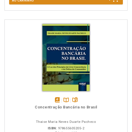
AO CARRINHO
disponível
Disponível
páginas
Concentração Bancária no Brasil
em
na
eBook
B.V.
Thaise Maria Neves Duarte Pacheco
ISBN:
978655605205-2