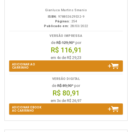
eBook
B.V.
Gianluca Martins Smanio
ISBN:
978853629532-9
Páginas:
254
Publicado em:
28/03/2022
VERSÃO IMPRESSA
de
R$ 129,90
* por
R$ 116,91
em 4x de R$ 29,23
ADICIONAR AO
CARRINHO
VERSÃO DIGITAL
de
R$ 89,90
* por
R$ 80,91
em 3x de R$ 26,97
ADICIONAR EBOOK
AO CARRINHO