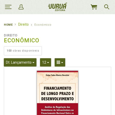
MEU
CARRINHO
Direito
HOME
Econômico
DIREITO
ECONÔMICO
103
obras disponíveis
Toggle Dropdown
Toggle Dropdown
Toggle Dropdown
Dt. Lançamento
12