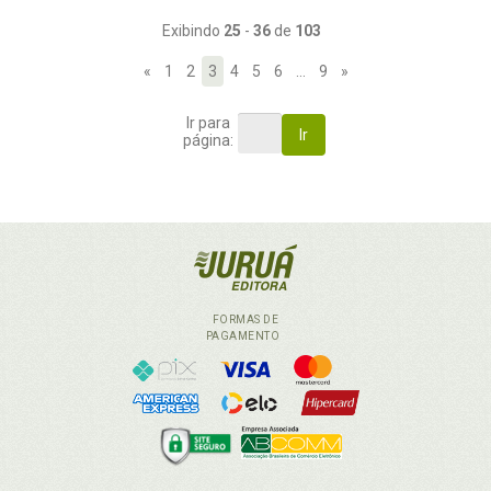
Exibindo
25
-
36
de
103
«
1
2
3
4
5
6
…
9
»
Ir para
Ir
página:
FORMAS DE
PAGAMENTO