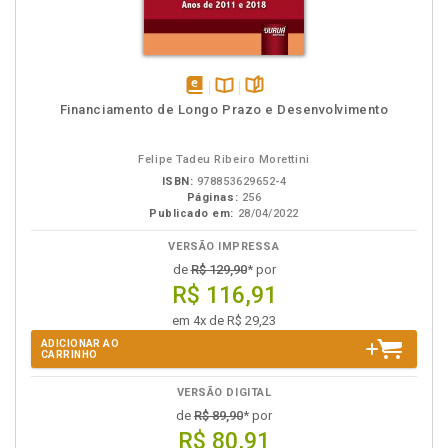
disponível
Disponível
páginas
Financiamento de Longo Prazo e Desenvolvimento
em
na
eBook
B.V.
Felipe Tadeu Ribeiro Morettini
ISBN:
978853629652-4
Páginas:
256
Publicado em:
28/04/2022
VERSÃO IMPRESSA
de
R$ 129,90
* por
R$ 116,91
em 4x de R$ 29,23
ADICIONAR AO
CARRINHO
VERSÃO DIGITAL
de
R$ 89,90
* por
R$ 80,91