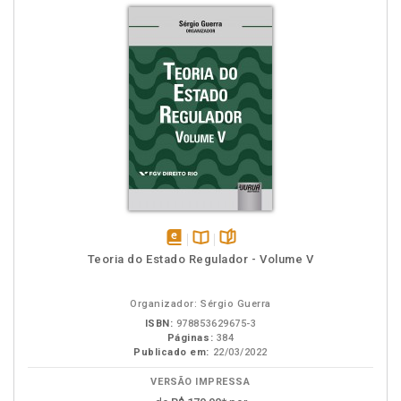
disponível
Disponível
páginas
Teoria do Estado Regulador - Volume V
em
na
eBook
B.V.
Organizador: Sérgio Guerra
ISBN:
978853629675-3
Páginas:
384
Publicado em:
22/03/2022
VERSÃO IMPRESSA