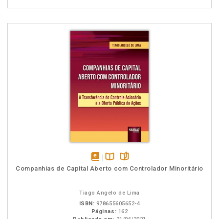
disponível
Disponível
páginas
Companhias de Capital Aberto com Controlador Minoritário
em
na
eBook
B.V.
Tiago Angelo de Lima
ISBN:
978655605652-4
Páginas:
162