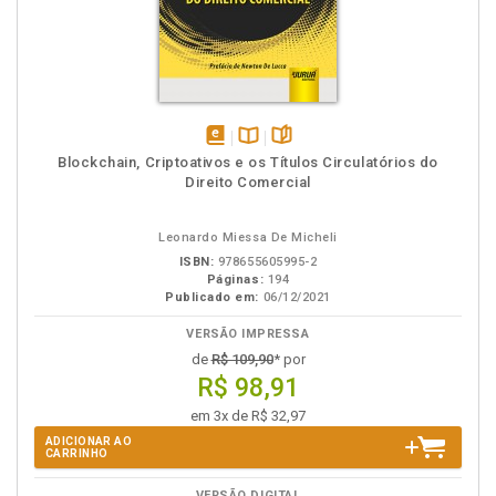
disponível
Disponível
páginas
Blockchain, Criptoativos e os Títulos Circulatórios do
em
na
Direito Comercial
eBook
B.V.
Leonardo Miessa De Micheli
ISBN:
978655605995-2
Páginas:
194
Publicado em:
06/12/2021
VERSÃO IMPRESSA
de
R$ 109,90
* por
R$ 98,91
em 3x de R$ 32,97
ADICIONAR AO
CARRINHO
VERSÃO DIGITAL