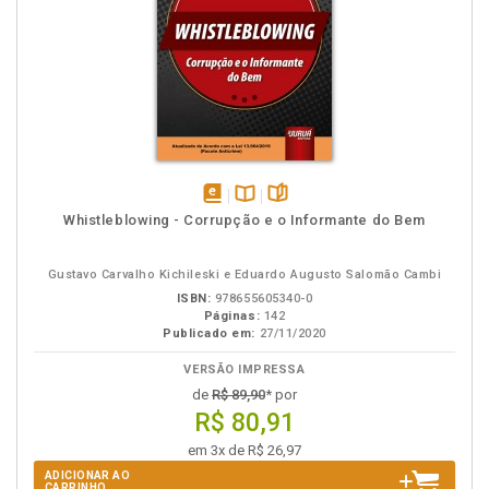
disponível
Disponível
páginas
Whistleblowing - Corrupção e o Informante do Bem
em
na
eBook
B.V.
Gustavo Carvalho Kichileski e Eduardo Augusto Salomão Cambi
ISBN:
978655605340-0
Páginas:
142
Publicado em:
27/11/2020
VERSÃO IMPRESSA
de
R$ 89,90
* por
R$ 80,91
em 3x de R$ 26,97
ADICIONAR AO
CARRINHO