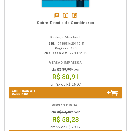
disponível
Disponível
páginas
Sobre-Estadia de Contêineres
em
na
eBook
B.V.
Rodrigo Marchioli
ISBN:
978853629147-5
Páginas:
150
Publicado em:
27/11/2019
VERSÃO IMPRESSA
de
R$ 89,90
* por
R$ 80,91
em 3x de R$ 26,97
ADICIONAR AO
CARRINHO
VERSÃO DIGITAL
de
R$ 64,70
* por
R$ 58,23
em 2x de R$ 29,12