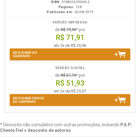
ISBN:
978853629048-5
Páginas:
138
Publicado em:
26/08/2019
VERSÃO IMPRESSA
de
R$ 79,90
* por
R$ 71,91
em 2x de R$ 35,96
ADICIONAR AO
CARRINHO
VERSÃO DIGITAL
de
R$ 57,70
* por
R$ 51,93
em 2x de R$ 25,97
ADICIONAR EBOOK
AO CARRINHO
* Desconto não cumulativo com outras promoções, incluindo
P.A.P.
,
Cliente Fiel
e
desconto de autores