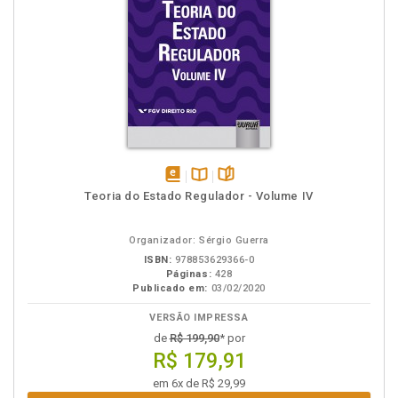
disponível
Disponível
páginas
Teoria do Estado Regulador - Volume IV
em
na
eBook
B.V.
Organizador: Sérgio Guerra
ISBN:
978853629366-0
Páginas:
428
Publicado em:
03/02/2020
VERSÃO IMPRESSA
de
R$ 199,90
* por
R$ 179,91
em 6x de R$ 29,99