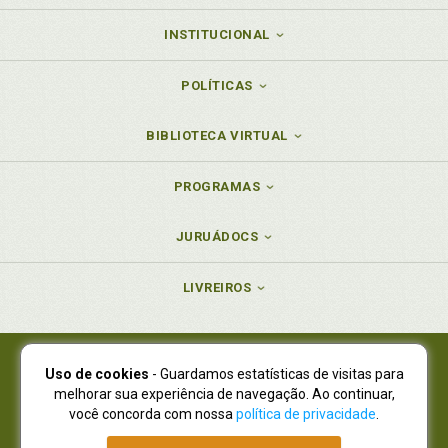
INSTITUCIONAL
POLÍTICAS
BIBLIOTECA VIRTUAL
PROGRAMAS
JURUÁDOCS
LIVREIROS
Uso de cookies
- Guardamos estatísticas de visitas para
Juruá Editora Ltda., CNPJ 77.535.508/0001-19
melhorar sua experiência de navegação. Ao continuar,
Juruá Informática Ltda., CNPJ 01.701.561/0001-80
você concorda com nossa
política de privacidade
.
NOVO ENDEREÇO:
R. Flávio Dallegrave, 7665, São Lourenço |
Curitiba - Paraná - CEP 82210-310