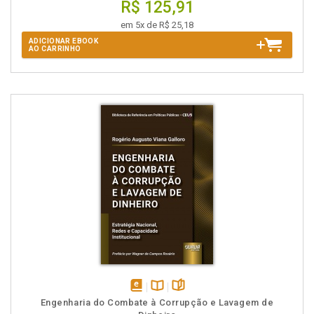
R$ 125,91
em 5x de R$ 25,18
ADICIONAR EBOOK
AO CARRINHO
disponível
Disponível
páginas
Engenharia do Combate à Corrupção e Lavagem de
em
na