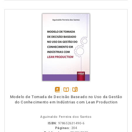
disponível
Disponível
páginas
Modelo de Tomada de Decisão Baseado no Uso da Gestão
em
na
do Conhecimento em Indústrias com Lean Production
eBook
B.V.
Aguinaldo Ferreira dos Santos
ISBN:
978652631490-6
Páginas:
204