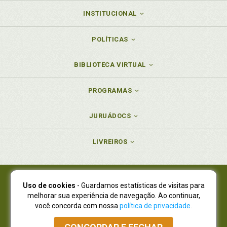
INSTITUCIONAL
POLÍTICAS
BIBLIOTECA VIRTUAL
PROGRAMAS
JURUÁDOCS
LIVREIROS
Uso de cookies
- Guardamos estatísticas de visitas para
Juruá Editora Ltda., CNPJ 77.535.508/0001-19
melhorar sua experiência de navegação. Ao continuar,
Juruá Informática Ltda., CNPJ 01.701.561/0001-80
você concorda com nossa
política de privacidade
.
NOVO ENDEREÇO:
R. Flávio Dallegrave, 7665, São Lourenço |
Curitiba - Paraná - CEP 82210-310