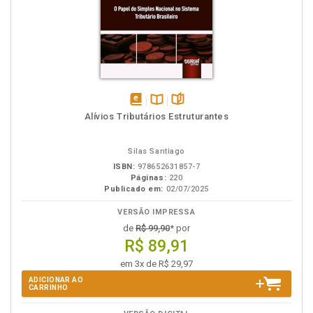
disponível
Disponível
páginas
Alívios Tributários Estruturantes
em
na
eBook
B.V.
Silas Santiago
ISBN:
978652631857-7
Páginas:
220
Publicado em:
02/07/2025
VERSÃO IMPRESSA
de
R$ 99,90
* por
R$ 89,91
em 3x de R$ 29,97
ADICIONAR AO
CARRINHO