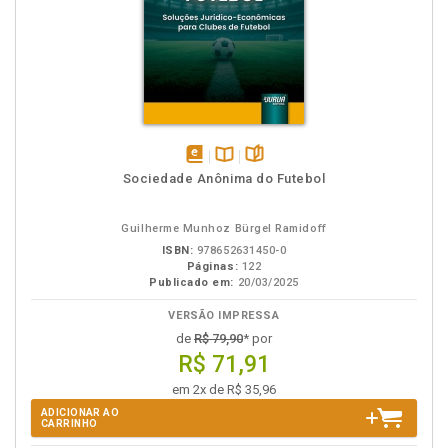
disponível
Disponível
páginas
Sociedade Anônima do Futebol
em
na
eBook
B.V.
Guilherme Munhoz Bürgel Ramidoff
ISBN:
978652631450-0
Páginas:
122
Publicado em:
20/03/2025
VERSÃO IMPRESSA
de
R$ 79,90
* por
R$ 71,91
em 2x de R$ 35,96
ADICIONAR AO
CARRINHO