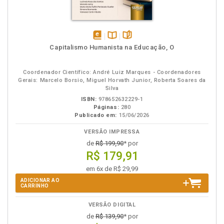
disponível
Disponível
páginas
Capitalismo Humanista na Educação, O
em
na
eBook
B.V.
Coordenador Científico: André Luiz Marques - Coordenadores
Gerais: Marcelo Borsio, Miguel Horvath Junior, Roberta Soares da
Silva
ISBN:
978652632229-1
Páginas:
280
Publicado em:
15/06/2026
VERSÃO IMPRESSA
de
R$ 199,90
* por
R$ 179,91
em 6x de R$ 29,99
ADICIONAR AO
CARRINHO
VERSÃO DIGITAL
de
R$ 139,90
* por