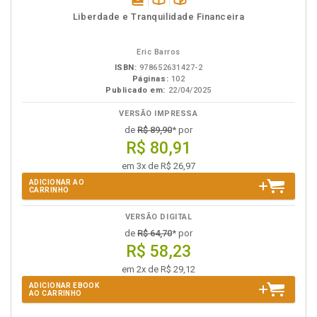
disponível
Disponível
páginas
Liberdade e Tranquilidade Financeira
em
na
eBook
B.V.
Eric Barros
ISBN:
978652631427-2
Páginas:
102
Publicado em:
22/04/2025
VERSÃO IMPRESSA
de
R$ 89,90
* por
R$ 80,91
em 3x de R$ 26,97
ADICIONAR AO
CARRINHO
VERSÃO DIGITAL
de
R$ 64,70
* por
R$ 58,23
em 2x de R$ 29,12
ADICIONAR EBOOK
AO CARRINHO