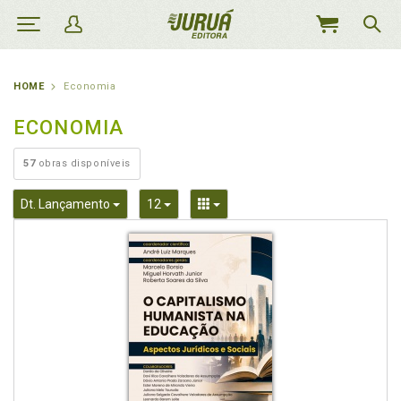
MEU
CARRINHO
HOME
Economia
ECONOMIA
57
obras disponíveis
Toggle Dropdown
Toggle Dropdown
Toggle Dropdown
Dt. Lançamento
12