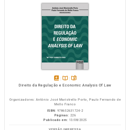
disponível
Disponível
páginas
Direito da Regulação e Economic Analysis Of Law
em
na
eBook
B.V.
Organizadores: Antônio José Maristrello Porto, Paulo Fernando de
Mello Franco
ISBN:
978652631724-2
Páginas:
226
Publicado em:
13/08/2025
VERSÃO IMPRESSA