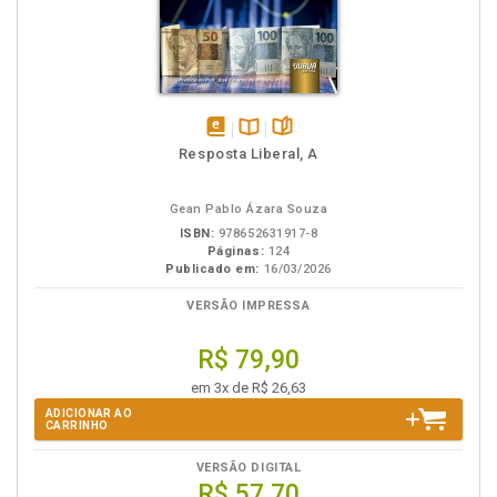
disponível
Disponível
páginas
Resposta Liberal, A
em
na
eBook
B.V.
Gean Pablo Ázara Souza
ISBN:
978652631917-8
Páginas:
124
Publicado em:
16/03/2026
VERSÃO IMPRESSA
R$ 79,90
em 3x de R$ 26,63
ADICIONAR AO
CARRINHO
VERSÃO DIGITAL
R$ 57,70