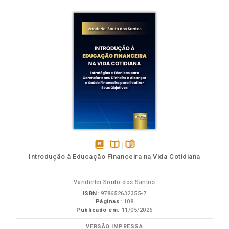
disponível
Disponível
páginas
Introdução à Educação Financeira na Vida Cotidiana
em
na
eBook
B.V.
Vanderlei Souto dos Santos
ISBN:
978652632355-7
Páginas:
108
Publicado em:
11/05/2026
VERSÃO IMPRESSA