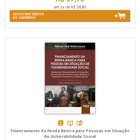
em 2x de R$ 28,85
ADICIONAR EBOOK
AO CARRINHO
disponível
Disponível
páginas
Financiamento da Renda Básica para Pessoas em Situação
em
na
de Vulnerabilidade Social