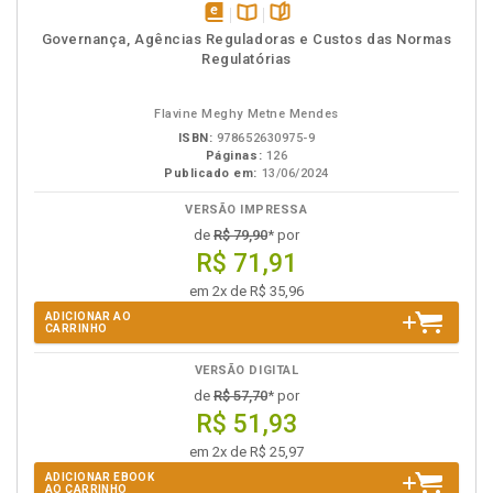
disponível
Disponível
páginas
Governança, Agências Reguladoras e Custos das Normas
em
na
Regulatórias
eBook
B.V.
Flavine Meghy Metne Mendes
ISBN:
978652630975-9
Páginas:
126
Publicado em:
13/06/2024
VERSÃO IMPRESSA
de
R$ 79,90
* por
R$ 71,91
em 2x de R$ 35,96
ADICIONAR AO
CARRINHO
VERSÃO DIGITAL
de
R$ 57,70
* por
R$ 51,93
em 2x de R$ 25,97
ADICIONAR EBOOK
AO CARRINHO