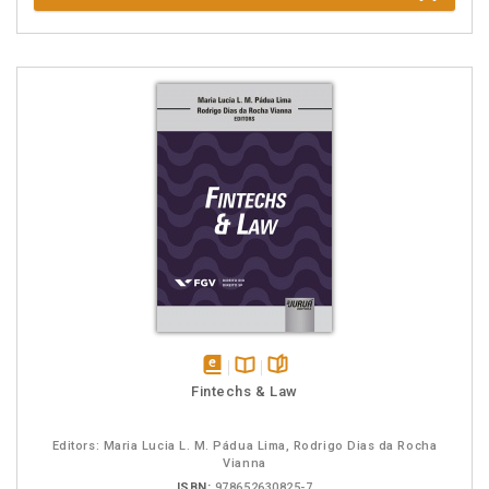
disponível
Disponível
páginas
Fintechs & Law
em
na
eBook
B.V.
Editors: Maria Lucia L. M. Pádua Lima, Rodrigo Dias da Rocha
Vianna
ISBN:
978652630825-7