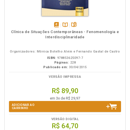
disponível
Disponível
páginas
Clínica de Situações Contemporâneas - Fenomenologia e
em
na
Interdisciplinaridade
eBook
B.V.
Organizadores: Mônica Botelho Alvim e Fernando Gastal de Castro
ISBN:
978853625097-7
Páginas:
228
Publicado em:
30/04/2015
VERSÃO IMPRESSA
R$ 89,90
em 3x de R$ 29,97
ADICIONAR AO
CARRINHO
VERSÃO DIGITAL
R$ 64,70