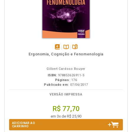
disponível
Disponível
páginas
Ergonomia, Cognição e Fenomenologia
em
na
eBook
B.V.
Gilbert Cardoso Bouyer
ISBN:
978853626911-5
Páginas:
176
Publicado em:
07/06/2017
VERSÃO IMPRESSA
R$ 77,70
em 3x de R$ 25,90
ADICIONAR AO
CARRINHO