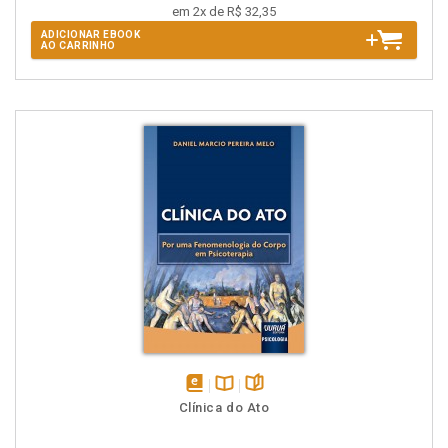
em 2x de R$ 32,35
ADICIONAR EBOOK
AO CARRINHO
disponível
Disponível
páginas
Clínica do Ato
em
na
eBook
B.V.