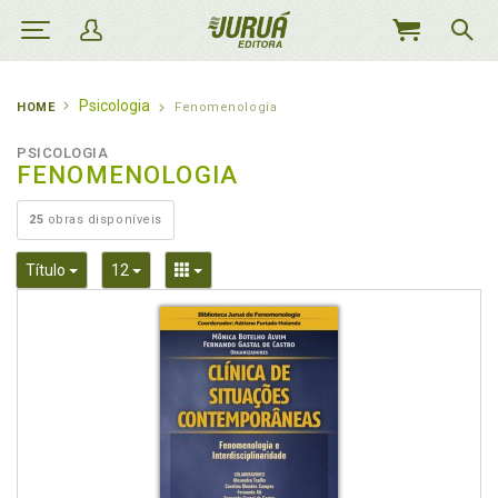
MEU
CARRINHO
Psicologia
HOME
Fenomenologia
PSICOLOGIA
FENOMENOLOGIA
25
obras disponíveis
Toggle Dropdown
Toggle Dropdown
Toggle Dropdown
Título
12