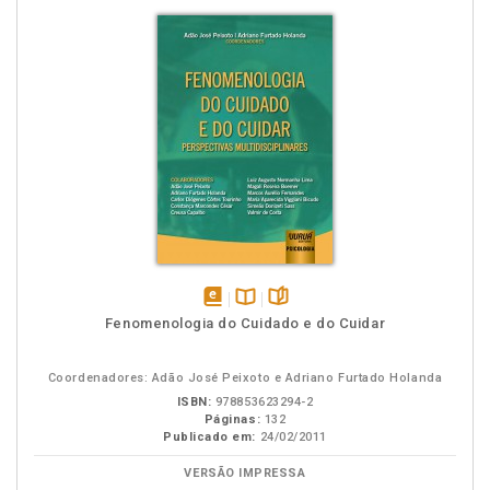
disponível
Disponível
páginas
Fenomenologia do Cuidado e do Cuidar
em
na
eBook
B.V.
Coordenadores: Adão José Peixoto e Adriano Furtado Holanda
ISBN:
978853623294-2
Páginas:
132
Publicado em:
24/02/2011
VERSÃO IMPRESSA