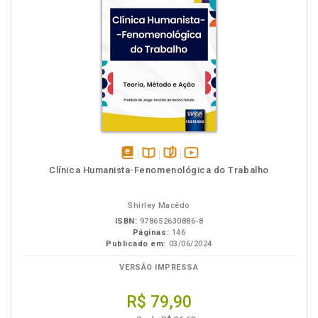
disponível
Disponível
páginas
vídeo
Clínica Humanista-Fenomenológica do Trabalho
em
na
da
eBook
B.V.
obra
Shirley Macêdo
ISBN:
978652630886-8
Páginas:
146
Publicado em:
03/06/2024
VERSÃO IMPRESSA
R$ 79,90