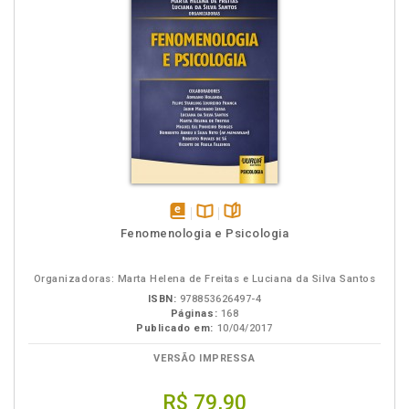
disponível
Disponível
páginas
Fenomenologia e Psicologia
em
na
eBook
B.V.
Organizadoras: Marta Helena de Freitas e Luciana da Silva Santos
ISBN:
978853626497-4
Páginas:
168
Publicado em:
10/04/2017
VERSÃO IMPRESSA
R$ 79,90