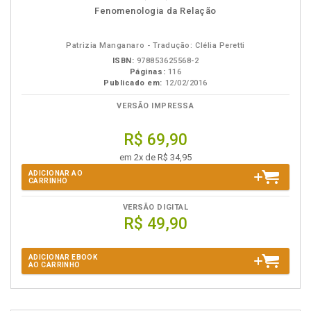
disponível
Disponível
páginas
Fenomenologia da Relação
em
na
eBook
B.V.
Patrizia Manganaro - Tradução: Clélia Peretti
ISBN:
978853625568-2
Páginas:
116
Publicado em:
12/02/2016
VERSÃO IMPRESSA
R$ 69,90
em 2x de R$ 34,95
ADICIONAR AO
CARRINHO
VERSÃO DIGITAL
R$ 49,90
ADICIONAR EBOOK
AO CARRINHO