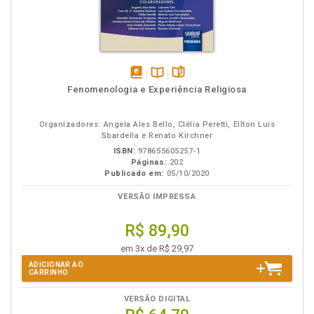
disponível
Disponível
páginas
Fenomenologia e Experiência Religiosa
em
na
eBook
B.V.
Organizadores: Angela Ales Bello, Clélia Peretti, Ellton Luis
Sbardella e Renato Kirchner
ISBN:
978655605257-1
Páginas:
202
Publicado em:
05/10/2020
VERSÃO IMPRESSA
R$ 89,90
em 3x de R$ 29,97
ADICIONAR AO
CARRINHO
VERSÃO DIGITAL