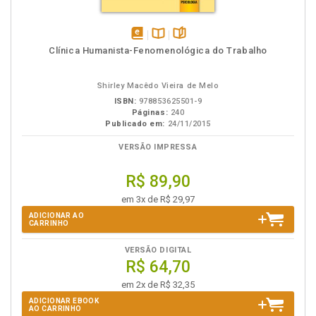
disponível
Disponível
páginas
Clínica Humanista-Fenomenológica do Trabalho
em
na
eBook
B.V.
Shirley Macêdo Vieira de Melo
ISBN:
978853625501-9
Páginas:
240
Publicado em:
24/11/2015
VERSÃO IMPRESSA
R$ 89,90
em 3x de R$ 29,97
ADICIONAR AO
CARRINHO
VERSÃO DIGITAL
R$ 64,70
em 2x de R$ 32,35
ADICIONAR EBOOK
AO CARRINHO