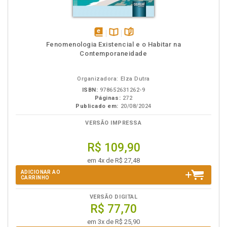
disponível
Disponível
páginas
Fenomenologia Existencial e o Habitar na
em
na
Contemporaneidade
eBook
B.V.
Organizadora: Elza Dutra
ISBN:
978652631262-9
Páginas:
272
Publicado em:
20/08/2024
VERSÃO IMPRESSA
R$ 109,90
em 4x de R$ 27,48
ADICIONAR AO
CARRINHO
VERSÃO DIGITAL
R$ 77,70
em 3x de R$ 25,90