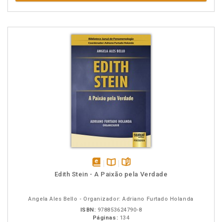
disponível
Disponível
páginas
Edith Stein - A Paixão pela Verdade
em
na
eBook
B.V.
Angela Ales Bello - Organizador: Adriano Furtado Holanda
ISBN:
978853624790-8
Páginas:
134