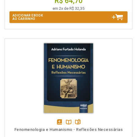
R$ 64,70
em 2x de R$ 32,35
ADICIONAR EBOOK
AO CARRINHO
disponível
Disponível
páginas
Fenomenologia e Humanismo - Reflexões Necessárias
em
na