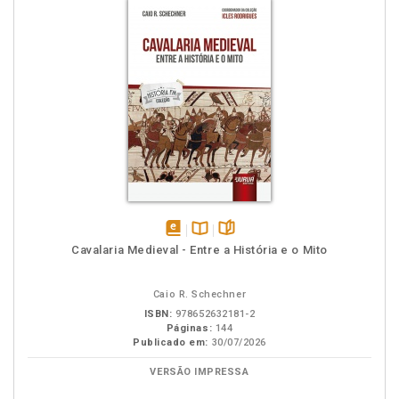
disponível
Disponível
páginas
Cavalaria Medieval - Entre a História e o Mito
em
na
eBook
B.V.
Caio R. Schechner
ISBN:
978652632181-2
Páginas:
144
Publicado em:
30/07/2026
VERSÃO IMPRESSA