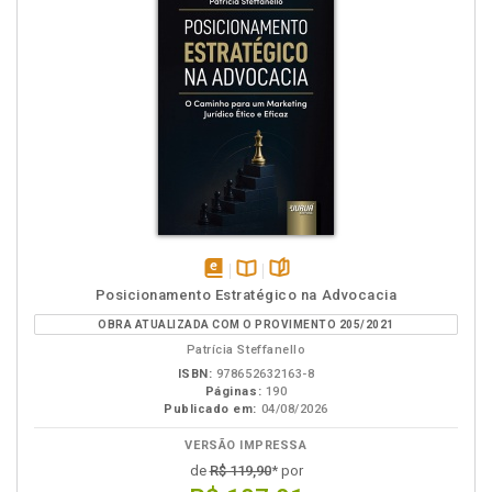
disponível
Disponível
páginas
Posicionamento Estratégico na Advocacia
em
na
OBRA ATUALIZADA COM O PROVIMENTO 205/2021
eBook
B.V.
Patrícia Steffanello
ISBN:
978652632163-8
Páginas:
190
Publicado em:
04/08/2026
VERSÃO IMPRESSA
de
R$ 119,90
* por