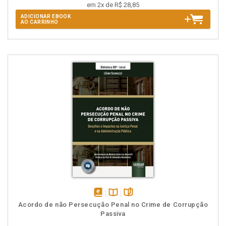
em 2x de R$ 28,85
ADICIONAR EBOOK
AO CARRINHO
disponível
Disponível
páginas
Acordo de não Persecução Penal no Crime de Corrupção
em
na
Passiva
eBook
B.V.