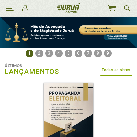
MEU
CARRINHO
1
2
3
4
5
6
7
8
9
ÚLTIMOS
LANÇAMENTOS
Todas as obras