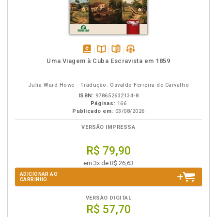
disponível
Disponível
páginas
podcast
Uma Viagem à Cuba Escravista em 1859
em
na
eBook
B.V.
Julia Ward Howe - Tradução: Osvaldo Ferreira de Carvalho
ISBN:
978652632134-8
Páginas:
166
Publicado em:
03/08/2026
VERSÃO IMPRESSA
R$ 79,90
em 3x de R$ 26,63
ADICIONAR AO
CARRINHO
VERSÃO DIGITAL
R$ 57,70