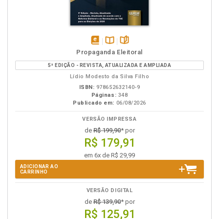
disponível
Disponível
páginas
Propaganda Eleitoral
em
na
5ª EDIÇÃO - REVISTA, ATUALIZADA E AMPLIADA
eBook
B.V.
Lídio Modesto da Silva Filho
ISBN:
978652632140-9
Páginas:
348
Publicado em:
06/08/2026
VERSÃO IMPRESSA
de
R$ 199,90
* por
R$ 179,91
em 6x de R$ 29,99
ADICIONAR AO
CARRINHO
VERSÃO DIGITAL
de
R$ 139,90
* por
R$ 125,91