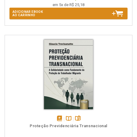
em 5x de R$ 25,18
ADICIONAR EBOOK
AO CARRINHO
disponível
Disponível
páginas
Proteção Previdenciária Transnacional
em
na
eBook
B.V.