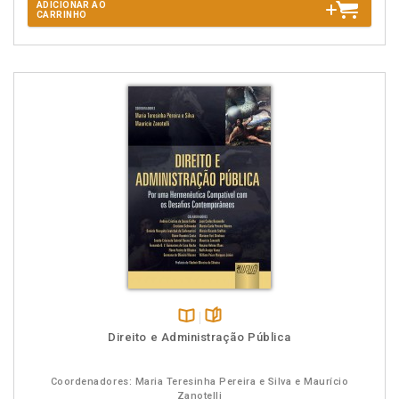
ADICIONAR AO
CARRINHO
Disponível
páginas
Direito e Administração Pública
na
B.V.
Coordenadores: Maria Teresinha Pereira e Silva e Maurício
Zanotelli