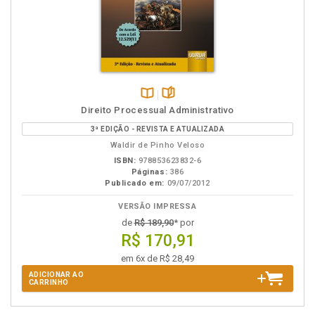
Disponível
páginas
Direito Processual Administrativo
na
3ª EDIÇÃO - REVISTA E ATUALIZADA
B.V.
Waldir de Pinho Veloso
ISBN:
978853623832-6
Páginas:
386
Publicado em:
09/07/2012
VERSÃO IMPRESSA
de
R$ 189,90
* por
R$ 170,91
em 6x de R$ 28,49
ADICIONAR AO
CARRINHO