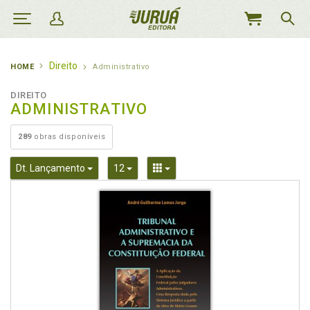
MEU
CARRINHO
Direito
HOME
Administrativo
DIREITO
ADMINISTRATIVO
289
obras disponíveis
Toggle Dropdown
Toggle Dropdown
Toggle Dropdown
Dt. Lançamento
12