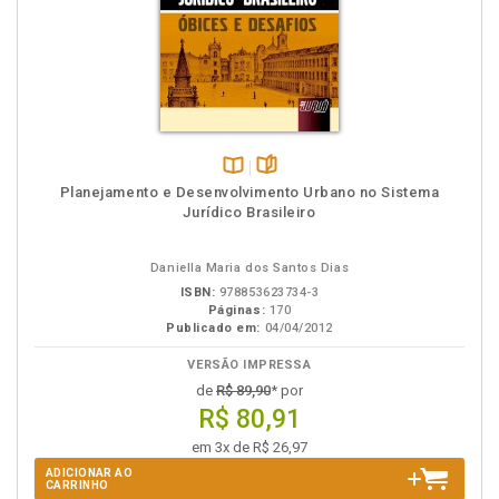
Disponível
páginas
Planejamento e Desenvolvimento Urbano no Sistema
na
Jurídico Brasileiro
B.V.
Daniella Maria dos Santos Dias
ISBN:
978853623734-3
Páginas:
170
Publicado em:
04/04/2012
VERSÃO IMPRESSA
de
R$ 89,90
* por
R$ 80,91
em 3x de R$ 26,97
ADICIONAR AO
CARRINHO