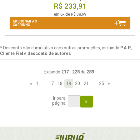
R$ 233,91
em 6x de R$ 38,99
ADICIONAR AO
CARRINHO
* Desconto não cumulativo com outras promoções, incluindo
P.A.P.
,
Cliente Fiel
e
desconto de autores
Exibindo
217
-
228
de
289
«
1
…
17
18
19
20
21
…
25
»
Ir para
Ir
página: