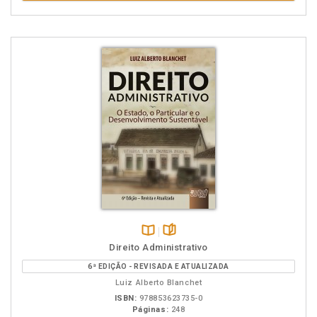
Disponível
páginas
Direito Administrativo
na
6ª EDIÇÃO - REVISADA E ATUALIZADA
B.V.
Luiz Alberto Blanchet
ISBN:
978853623735-0
Páginas:
248