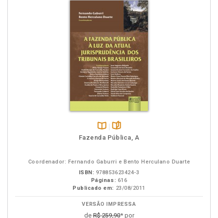
Disponível
páginas
Fazenda Pública, A
na
B.V.
Coordenador: Fernando Gaburri e Bento Herculano Duarte
ISBN:
978853623424-3
Páginas:
616
Publicado em:
23/08/2011
VERSÃO IMPRESSA
de
R$ 259,90
* por