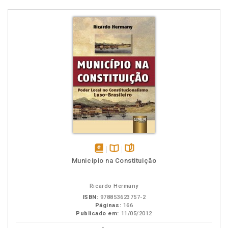
disponível
Disponível
páginas
Município na Constituição
em
na
eBook
B.V.
Ricardo Hermany
ISBN:
978853623757-2
Páginas:
166
Publicado em:
11/05/2012