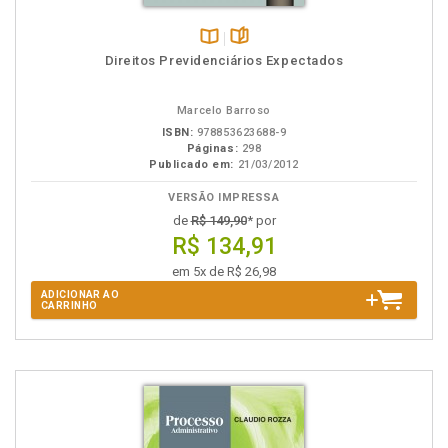
Disponível
páginas
Direitos Previdenciários Expectados
na
B.V.
Marcelo Barroso
ISBN:
978853623688-9
Páginas:
298
Publicado em:
21/03/2012
VERSÃO IMPRESSA
de
R$ 149,90
* por
R$ 134,91
em 5x de R$ 26,98
ADICIONAR AO
CARRINHO