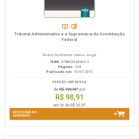
Disponível
páginas
Tribunal Administrativo e a Supremacia da Constituição
na
Federal
B.V.
André Guilherme Lemos Jorge
ISBN:
978853624069-5
Páginas:
228
Publicado em:
10/01/2013
VERSÃO IMPRESSA
de
R$ 109,90
* por
R$ 98,91
em 3x de R$ 32,97
ADICIONAR AO
CARRINHO