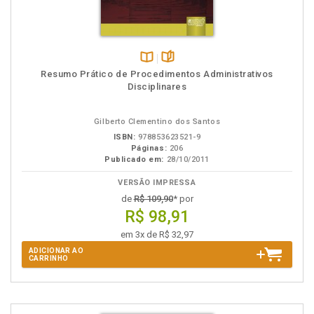
Disponível
páginas
Resumo Prático de Procedimentos Administrativos
na
Disciplinares
B.V.
Gilberto Clementino dos Santos
ISBN:
978853623521-9
Páginas:
206
Publicado em:
28/10/2011
VERSÃO IMPRESSA
de
R$ 109,90
* por
R$ 98,91
em 3x de R$ 32,97
ADICIONAR AO
CARRINHO