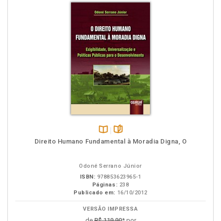
Disponível
páginas
Direito Humano Fundamental à Moradia Digna, O
na
B.V.
Odoné Serrano Júnior
ISBN:
978853623965-1
Páginas:
238
Publicado em:
16/10/2012
VERSÃO IMPRESSA
de
R$ 119,90
* por