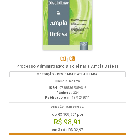
Disponível
páginas
Processo Administrativo Disciplinar e Ampla Defesa
na
3ª EDIÇÃO - REVISADA E ATUALIZADA
B.V.
Claudio Rozza
ISBN:
978853623593-6
Páginas:
224
Publicado em:
19/12/2011
VERSÃO IMPRESSA
de
R$ 109,90
* por
R$ 98,91
em 3x de R$ 32,97