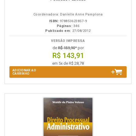
na
B.V.
Coordenadora: Danielle Anne Pamplona
ISBN:
978853623857-9
Páginas:
346
Publicado em:
27/08/2012
VERSÃO IMPRESSA
de
R$ 159,90
* por
R$ 143,91
em 5x de R$ 28,78
ADICIONAR AO
CARRINHO