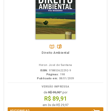
Disponível
páginas
Direito Ambiental
na
B.V.
Heron José de Santana
ISBN:
978853622292-9
Páginas:
198
Publicado em:
08/01/2009
VERSÃO IMPRESSA
de
R$ 99,90
* por
R$ 89,91
em 3x de R$ 29,97
ADICIONAR AO