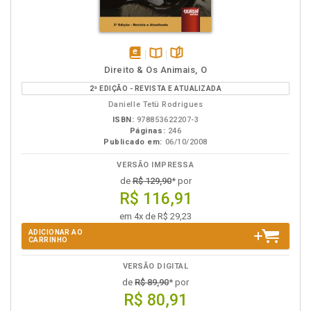
disponível
Disponível
páginas
Direito & Os Animais, O
em
na
2ª EDIÇÃO - REVISTA E ATUALIZADA
eBook
B.V.
Danielle Tetü Rodrigues
ISBN:
978853622207-3
Páginas:
246
Publicado em:
06/10/2008
VERSÃO IMPRESSA
de
R$ 129,90
* por
R$ 116,91
em 4x de R$ 29,23
ADICIONAR AO
CARRINHO
VERSÃO DIGITAL
de
R$ 89,90
* por
R$ 80,91