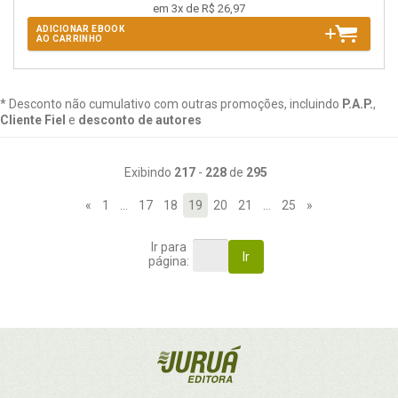
em 3x de R$ 26,97
ADICIONAR EBOOK
AO CARRINHO
* Desconto não cumulativo com outras promoções, incluindo
P.A.P.
,
Cliente Fiel
e
desconto de autores
Exibindo
217
-
228
de
295
«
1
…
17
18
19
20
21
…
25
»
Ir para
Ir
página: