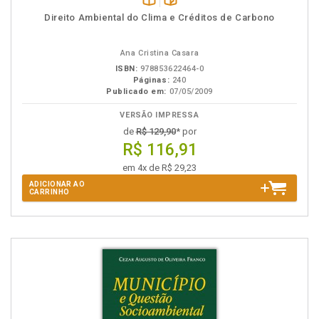
Disponível
páginas
Direito Ambiental do Clima e Créditos de Carbono
na
B.V.
Ana Cristina Casara
ISBN:
978853622464-0
Páginas:
240
Publicado em:
07/05/2009
VERSÃO IMPRESSA
de
R$ 129,90
* por
R$ 116,91
em 4x de R$ 29,23
ADICIONAR AO
CARRINHO