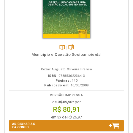
Disponível
páginas
Município e Questão Socioambiental
na
B.V.
Cezar Augusto Oliveira Franco
ISBN:
978853622364-3
Páginas:
140
Publicado em:
10/03/2009
VERSÃO IMPRESSA
de
R$ 89,90
* por
R$ 80,91
em 3x de R$ 26,97
ADICIONAR AO
CARRINHO