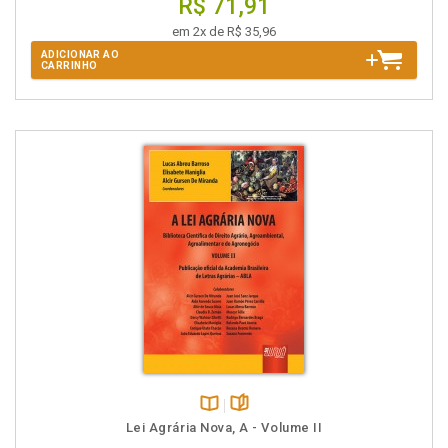
R$ 71,91
em 2x de R$ 35,96
ADICIONAR AO
CARRINHO
Disponível
páginas
Lei Agrária Nova, A - Volume II
na