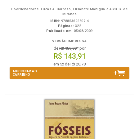
B.V.
Coordenadores: Lucas A. Barroso, Elisabete Maniglia e Alcir G. de
Miranda
ISBN:
978853622507-4
Páginas:
322
Publicado em:
05/08/2009
VERSÃO IMPRESSA
de
R$ 159,90
* por
R$ 143,91
em 5x de R$ 28,78
ADICIONAR AO
CARRINHO