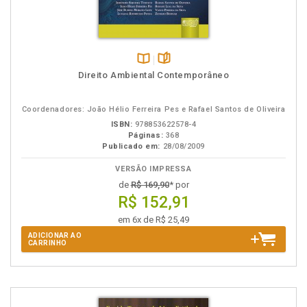
Disponível
páginas
Direito Ambiental Contemporâneo
na
B.V.
Coordenadores: João Hélio Ferreira Pes e Rafael Santos de Oliveira
ISBN:
978853622578-4
Páginas:
368
Publicado em:
28/08/2009
VERSÃO IMPRESSA
de
R$ 169,90
* por
R$ 152,91
em 6x de R$ 25,49
ADICIONAR AO
CARRINHO