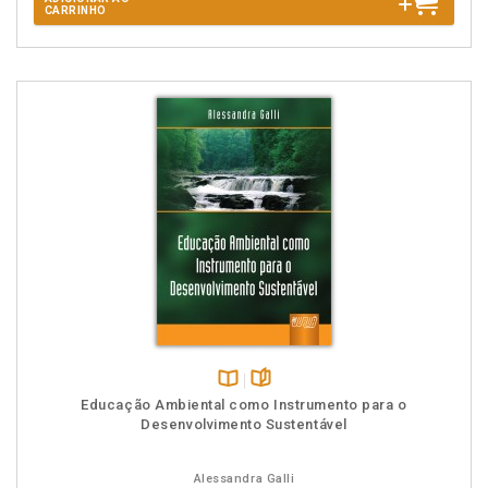
CARRINHO
Disponível
páginas
Educação Ambiental como Instrumento para o
na
Desenvolvimento Sustentável
B.V.
Alessandra Galli