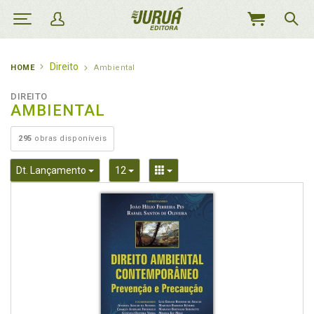
MEU
CARRINHO
Direito
HOME
Ambiental
DIREITO
AMBIENTAL
295
obras disponíveis
Toggle Dropdown
Toggle Dropdown
Toggle Dropdown
Dt. Lançamento
12