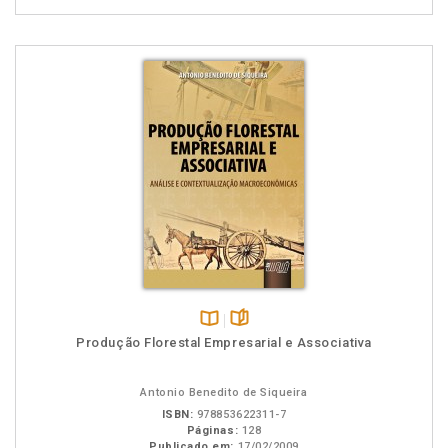
Disponível
páginas
Produção Florestal Empresarial e Associativa
na
B.V.
Antonio Benedito de Siqueira
ISBN:
978853622311-7
Páginas:
128
Publicado em:
17/02/2009