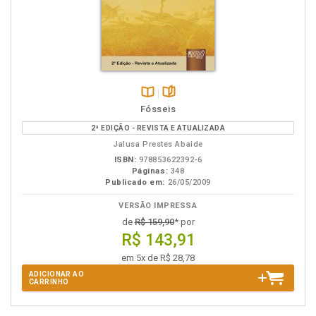
Disponível
páginas
Fósseis
na
2ª EDIÇÃO - REVISTA E ATUALIZADA
B.V.
Jalusa Prestes Abaide
ISBN:
978853622392-6
Páginas:
348
Publicado em:
26/05/2009
VERSÃO IMPRESSA
de
R$ 159,90
* por
R$ 143,91
em 5x de R$ 28,78
ADICIONAR AO
CARRINHO