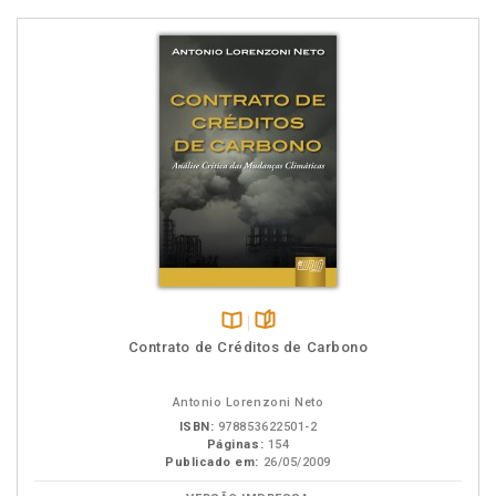
Disponível
páginas
Contrato de Créditos de Carbono
na
B.V.
Antonio Lorenzoni Neto
ISBN:
978853622501-2
Páginas:
154
Publicado em:
26/05/2009