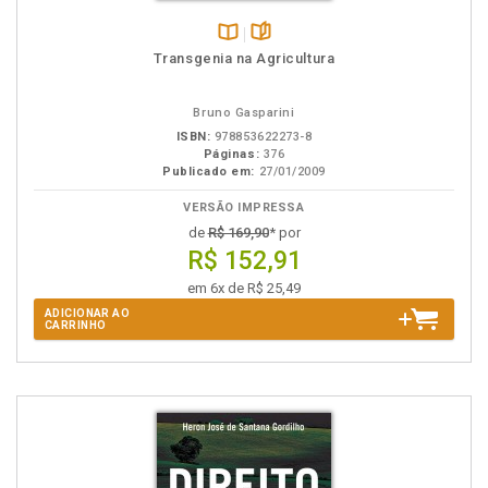
Disponível
páginas
Transgenia na Agricultura
na
B.V.
Bruno Gasparini
ISBN:
978853622273-8
Páginas:
376
Publicado em:
27/01/2009
VERSÃO IMPRESSA
de
R$ 169,90
* por
R$ 152,91
em 6x de R$ 25,49
ADICIONAR AO
CARRINHO