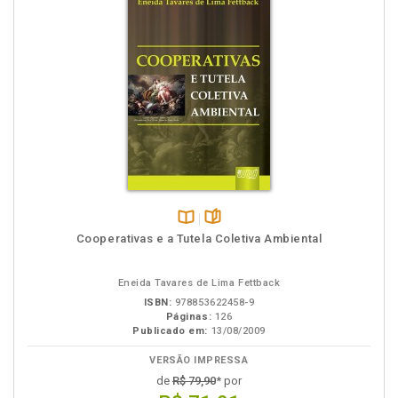
Disponível
páginas
Cooperativas e a Tutela Coletiva Ambiental
na
B.V.
Eneida Tavares de Lima Fettback
ISBN:
978853622458-9
Páginas:
126
Publicado em:
13/08/2009
VERSÃO IMPRESSA
de
R$ 79,90
* por