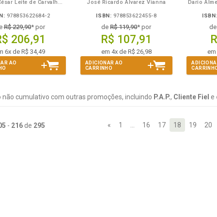
Antônio César Leite de Carvalho e José Lima Santana
José Ricardo Alvarez Vianna
Dario Alme
N:
978853622684-2
ISBN:
978853622455-8
ISBN
e
R$ 229,90
* por
de
R$ 119,90
* por
d
R$ 206,91
R$ 107,91
R
m 6x de R$ 34,49
em 4x de R$ 26,98
em 
NAR AO
ADICIONAR AO
ADICIONA
HO
CARRINHO
CARRINH
 não cumulativo com outras promoções, incluindo
P.A.P.
,
Cliente Fiel
e
«
1
…
16
17
18
19
20
05
-
216
de
295