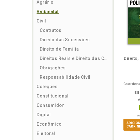
Agrário
Ambiental
Civil
Contratos
Direito das Sucessões
Direito de Família
m
lheie
Também
Folheie
Também
Folh
Direitos Reais e Direito das Coisas
Direito,
Obrigações
Responsabilidade Civil
Coleções
ISB
Constitucional
Consumidor
Digital
e
ADICIO
Econômico
CARRIN
Eleitoral