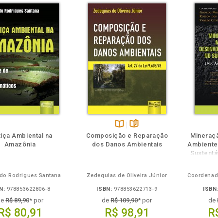
eie
Também
Folheie
Disponível
páginas
tiça Ambiental na
Composição e Reparação
Mineraçã
na
Amazônia
dos Danos Ambientais
Ambiente
B.V.
Sustentá
do Rodrigues Santana
Zedequias de Oliveira Júnior
N:
978853622806-8
ISBN:
978853622713-9
ISBN
de
R$ 89,90
* por
de
R$ 109,90
* por
de
R$ 80,91
R$ 98,91
R