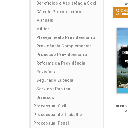
Benefícios e Assistência Social
e
ADICIO
Cálculo Previdenciário
CARRIN
Manuais
Militar
Planejamento Previdenciário
Previdência Complementar
Processo Previdenciário
Reforma da Previdência
Revisões
Segurado Especial
Servidor Público
Diversos
m
lheie
Também
Folheie
Também
Folh
Processual Civil
Direito
e
Processual do Trabalho
Processual Penal