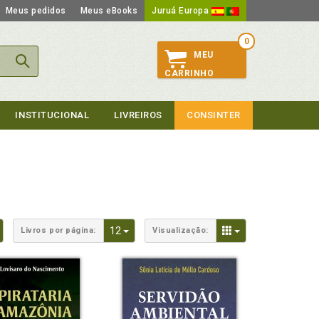
Meus pedidos
Meus eBooks
Juruá Europa
0
MEU
CARRINHO
INSTITUCIONAL
LIVREIROS
CONSINTER
Toggle Dropdown
Toggle Dropdown
Toggle Dropdown
12
Livros por página:
Visualização: