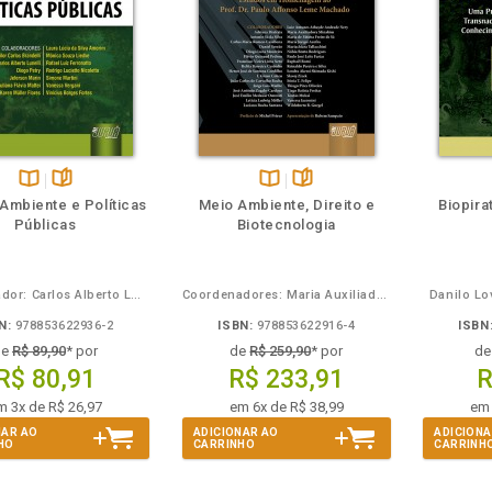
eie
Também
Folheie
Disponível
páginas
Disponível
páginas
 Ambiente e Políticas
Meio Ambiente, Direito e
Biopira
na
na
Públicas
Biotecnologia
B.V.
B.V.
Coordenador: Carlos Alberto Lunelli
Coordenadores: Maria Auxiliadora Minahim, Tiago Batista Freitas e Thiago Pires Oliveira
Danilo Lo
N:
978853622936-2
ISBN:
978853622916-4
ISBN
de
R$ 89,90
* por
de
R$ 259,90
* por
d
R$ 80,91
R$ 233,91
R
m 3x de R$ 26,97
em 6x de R$ 38,99
em 
NAR AO
ADICIONAR AO
ADICIONA
HO
CARRINHO
CARRINH