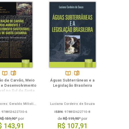
Disponível
páginas
Disponível
páginas
o de Carvão, Meio
Águas Subterrâneas e a
na
na
 e Desenvolvimento
Legislação Brasileira
B.V.
B.V.
vel no Sul de Santa
Catarina
Coordenadores: Geraldo Milioli, Robson dos Santos e Vanilde Citadini-Zanette
Luciana Cordeiro de Souza
:
978853622730-6
ISBN:
978853622710-8
R$ 159,90
* por
de
R$ 119,90
* por
$ 143,91
R$ 107,91