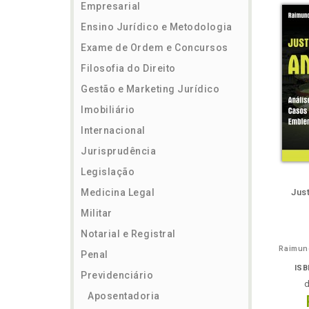
Empresarial
Ensino Jurídico e Metodologia
Exame de Ordem e Concursos
Filosofia do Direito
Gestão e Marketing Jurídico
Imobiliário
Internacional
Jurisprudência
Legislação
Também
Folheie
Também
Folh
Medicina Legal
Jus
Militar
Notarial e Registral
Raimun
Penal
ISB
Previdenciário
Aposentadoria