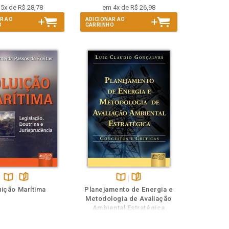
5x de R$ 28,78
em 4x de R$ 26,98
R AO
ADICIONAR AO
O
CARRINHO
Disponível
páginas
Disponível
páginas
uição Marítima
Planejamento de Energia e
na
na
Metodologia de Avaliação
B.V.
B.V.
Ambiental Estratégica