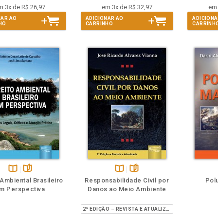
m 3x de R$ 26,97
em 3x de R$ 32,97
em 
NAR AO
ADICIONAR AO
ADICIONA
HO
CARRINHO
CARRINH
eie
Também
Folheie
Disponível
páginas
Disponível
páginas
 Ambiental Brasileiro
Responsabilidade Civil por
Pol
na
na
m Perspectiva
Danos ao Meio Ambiente
B.V.
B.V.
2ª EDIÇÃO – REVISTA E ATUALIZADA