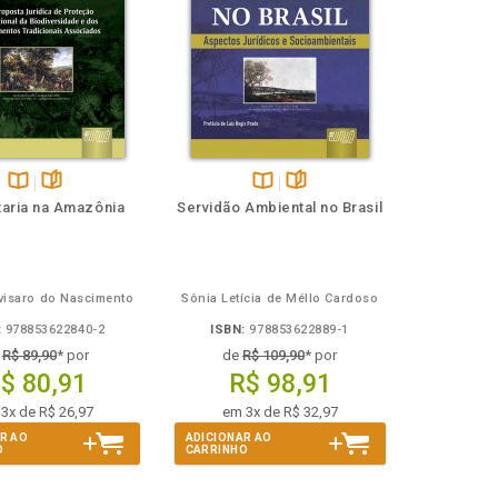
Disponível
páginas
Disponível
páginas
taria na Amazônia
Servidão Ambiental no Brasil
na
na
B.V.
B.V.
visaro do Nascimento
Sônia Letícia de Méllo Cardoso
:
978853622840-2
ISBN:
978853622889-1
e
R$ 89,90
* por
de
R$ 109,90
* por
$ 80,91
R$ 98,91
3x de R$ 26,97
em 3x de R$ 32,97
R AO
ADICIONAR AO
O
CARRINHO