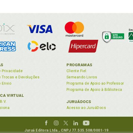
AS
PROGRAMAS
e Privacidade
Cliente Fiel
de Trocas e Devoluções
Semeando Livros
e Envio
Programa de Apoio ao Professor
Programa de Apoio à Biblioteca
ECA VIRTUAL
B.V.
JURUÁDOCS
ciona
Acesso ao JuruáDocs
Juruá Editora Ltda., CNPJ 77.535.508/0001-19