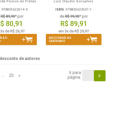
ida Passos de Freitas
Luiz Claudio Gonçalves
:
978853622614-9
ISBN:
978853622607-1
e
R$ 89,90
* por
de
R$ 99,90
* por
$ 80,91
R$ 89,91
3x de R$ 26,97
em 3x de R$ 29,97
R AO
ADICIONAR AO
O
CARRINHO
desconto de autores
Ir para
…
25
»
Ir
página: