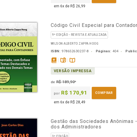
em 6x de R$ 26,99
Código Civil Especial para Contado
9ª EDIÇÃO - REVISTA E ATUALIZADA
WILSON ALBERTO ZAPPA HOOG
ISBN:
978652630237-8
Páginas:
404
Publi
disponível
páginas
Disponível
VERSÃO IMPRESSA
em
na
eBook
B.V.
R$ 189,90
de
*
R$ 170,91
COMPRAR
por
em 6x de R$ 28,49
Gestão das Sociedades Anônimas -
dos Administradores
3ª EDIÇÃO