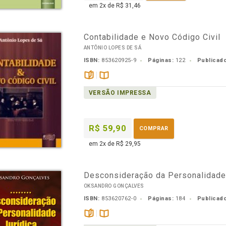
em 2x de R$ 31,46
Contabilidade e Novo Código Civil
ANTÔNIO LOPES DE SÁ
ISBN:
853620925-9
Páginas:
122
Publicad
páginas
Disponível
VERSÃO IMPRESSA
na
B.V.
R$ 59,90
COMPRAR
em 2x de R$ 29,95
Desconsideração da Personalidade 
OKSANDRO GONÇALVES
ISBN:
853620762-0
Páginas:
184
Publicad
páginas
Disponível