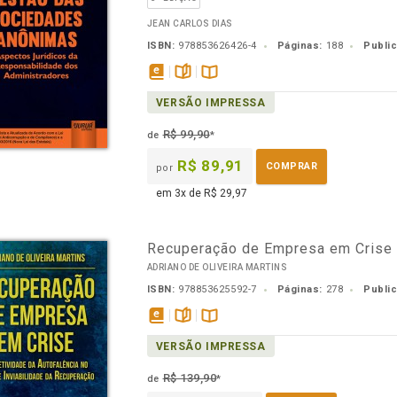
JEAN CARLOS DIAS
ISBN:
978853626426-4
Páginas:
188
Publi
disponível
páginas
Disponível
VERSÃO IMPRESSA
em
na
eBook
B.V.
R$ 99,90
de
*
R$ 89,91
COMPRAR
por
em 3x de R$ 29,97
Recuperação de Empresa em Crise
ADRIANO DE OLIVEIRA MARTINS
ISBN:
978853625592-7
Páginas:
278
Publi
disponível
páginas
Disponível
VERSÃO IMPRESSA
em
na
eBook
B.V.
R$ 139,90
de
*