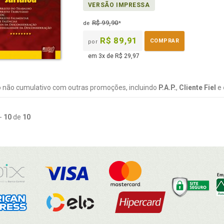
VERSÃO IMPRESSA
na
B.V.
R$ 99,90
de
*
R$ 89,91
COMPRAR
por
em 3x de R$ 29,97
 não cumulativo com outras promoções, incluindo
P.A.P.
,
Cliente Fiel
e
-
10
de
10