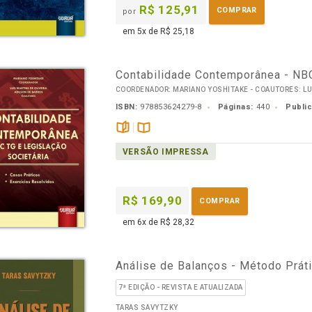
R$ 125,91
COMPRAR
por
em 5x de R$ 25,18
Contabilidade Contemporânea - NBC
COORDENADOR: MARIANO YOSHITAKE - COAUTORES: LUI
ISBN:
978853624279-8
Páginas:
440
Publi
páginas
Disponível
VERSÃO IMPRESSA
na
B.V.
R$ 169,90
COMPRAR
em 6x de R$ 28,32
Análise de Balanços - Método Prát
7ª EDIÇÃO - REVISTA E ATUALIZADA
TARAS SAVYTZKY