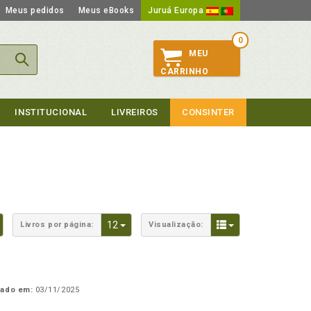
Meus pedidos
Meus eBooks
Juruá Europa
0
MEU
CARRINHO
INSTITUCIONAL
LIVREIROS
CONSINTER
Toggle Dropdown
Toggle Dropdown
Toggle Dropdown
12
Livros por página:
Visualização:
cado em:
03/11/2025