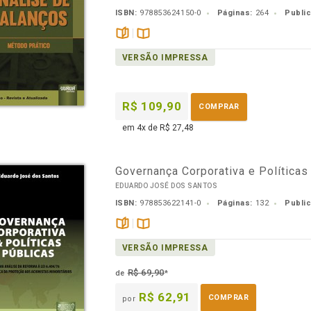
ISBN:
978853624150-0
Páginas:
264
Publi
páginas
Disponível
VERSÃO IMPRESSA
na
B.V.
R$ 109,90
COMPRAR
em 4x de R$ 27,48
Governança Corporativa e Políticas
EDUARDO JOSÉ DOS SANTOS
ISBN:
978853622141-0
Páginas:
132
Publi
páginas
Disponível
VERSÃO IMPRESSA
na
B.V.
R$ 69,90
de
*
R$ 62,91
COMPRAR
por