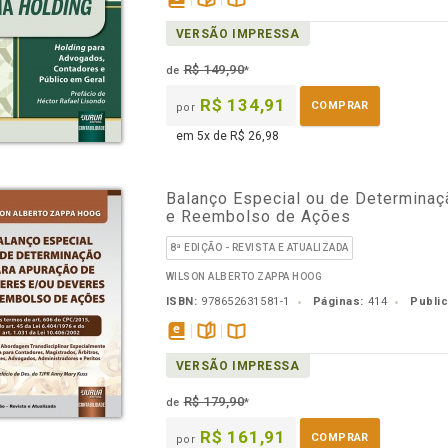
disponível
páginas
Disponível
VERSÃO IMPRESSA
em
na
eBook
B.V.
R$ 149,90
de
*
R$ 134,91
COMPRAR
por
em 5x de R$ 26,98
Balanço Especial ou de Determina
e Reembolso de Ações
8ª EDIÇÃO - REVISTA E ATUALIZADA
WILSON ALBERTO ZAPPA HOOG
ISBN:
978652631581-1
Páginas:
414
Publi
disponível
páginas
Disponível
VERSÃO IMPRESSA
em
na
eBook
B.V.
R$ 179,90
de
*
R$ 161,91
COMPRAR
por