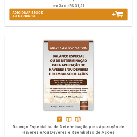
em 3x de R$ 31,41
ADICIONAR EBOOK
AO CARRINHO
disponível
Disponível
páginas
Balanço Especial ou de Determinação para Apuração de
em
na
Haveres e/ou Deveres e Reembolso de Ações