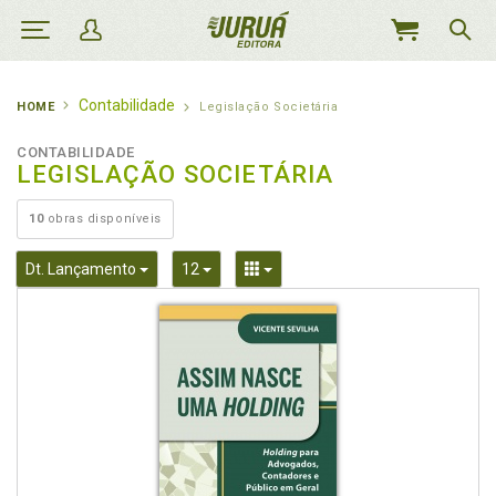
MEU
CARRINHO
Contabilidade
HOME
Legislação Societária
CONTABILIDADE
LEGISLAÇÃO SOCIETÁRIA
10
obras disponíveis
Toggle Dropdown
Toggle Dropdown
Toggle Dropdown
Dt. Lançamento
12