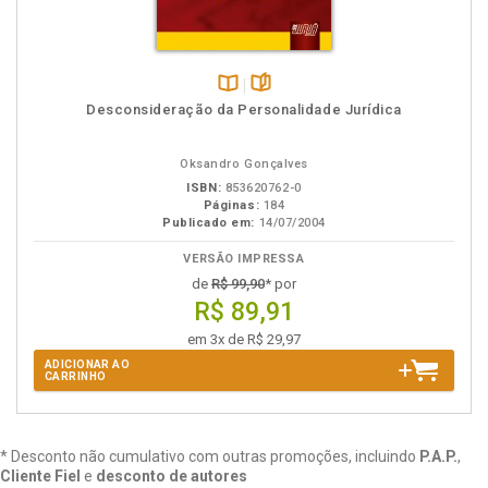
Disponível
páginas
Desconsideração da Personalidade Jurídica
na
B.V.
Oksandro Gonçalves
ISBN:
853620762-0
Páginas:
184
Publicado em:
14/07/2004
VERSÃO IMPRESSA
de
R$ 99,90
* por
R$ 89,91
em 3x de R$ 29,97
ADICIONAR AO
CARRINHO
* Desconto não cumulativo com outras promoções, incluindo
P.A.P.
,
Cliente Fiel
e
desconto de autores