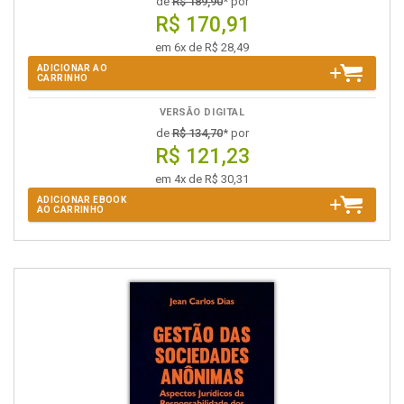
de
R$ 189,90
* por
R$ 170,91
em 6x de R$ 28,49
ADICIONAR AO
CARRINHO
VERSÃO DIGITAL
de
R$ 134,70
* por
R$ 121,23
em 4x de R$ 30,31
ADICIONAR EBOOK
AO CARRINHO