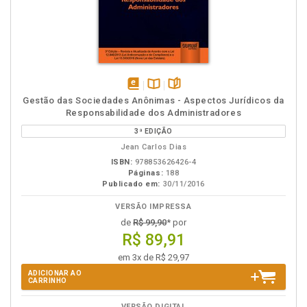
disponível
Disponível
páginas
Gestão das Sociedades Anônimas - Aspectos Jurídicos da
em
na
Responsabilidade dos Administradores
eBook
B.V.
3ª EDIÇÃO
Jean Carlos Dias
ISBN:
978853626426-4
Páginas:
188
Publicado em:
30/11/2016
VERSÃO IMPRESSA
de
R$ 99,90
* por
R$ 89,91
em 3x de R$ 29,97
ADICIONAR AO
CARRINHO
VERSÃO DIGITAL