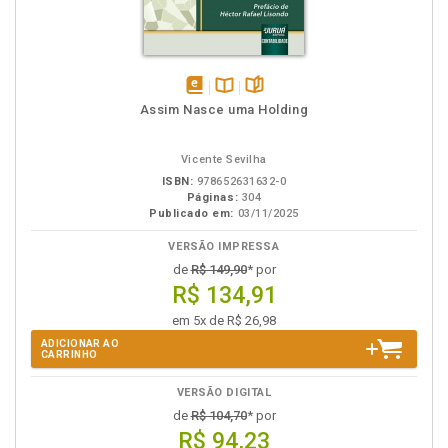
disponível
Disponível
páginas
Assim Nasce uma Holding
em
na
eBook
B.V.
Vicente Sevilha
ISBN:
978652631632-0
Páginas:
304
Publicado em:
03/11/2025
VERSÃO IMPRESSA
de
R$ 149,90
* por
R$ 134,91
em 5x de R$ 26,98
ADICIONAR AO
CARRINHO
VERSÃO DIGITAL
de
R$ 104,70
* por
R$ 94,23