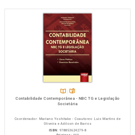
Disponível
páginas
Contabilidade Contemporânea - NBC TG e Legislação
na
Societária
B.V.
Coordenador: Mariano Yoshitake - Coautores: Luis Martins de
Oliveira e Adilson de Barros
ISBN:
978853624279-8