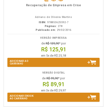
disponível
Disponível
páginas
Recuperação de Empresa em Crise
em
na
eBook
B.V.
Adriano de Oliveira Martins
ISBN:
978853625592-7
Páginas:
278
Publicado em:
29/02/2016
VERSÃO IMPRESSA
de
R$ 139,90
* por
R$ 125,91
em 5x de R$ 25,18
ADICIONAR AO
CARRINHO
VERSÃO DIGITAL
de
R$ 99,90
* por
R$ 89,91
em 3x de R$ 29,97
ADICIONAR EBOOK
AO CARRINHO