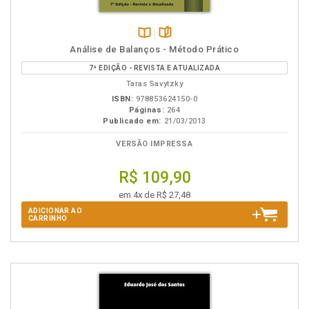
Disponível
páginas
Análise de Balanços - Método Prático
na
7ª EDIÇÃO - REVISTA E ATUALIZADA
B.V.
Taras Savytzky
ISBN:
978853624150-0
Páginas:
264
Publicado em:
21/03/2013
VERSÃO IMPRESSA
R$ 109,90
em 4x de R$ 27,48
ADICIONAR AO
CARRINHO