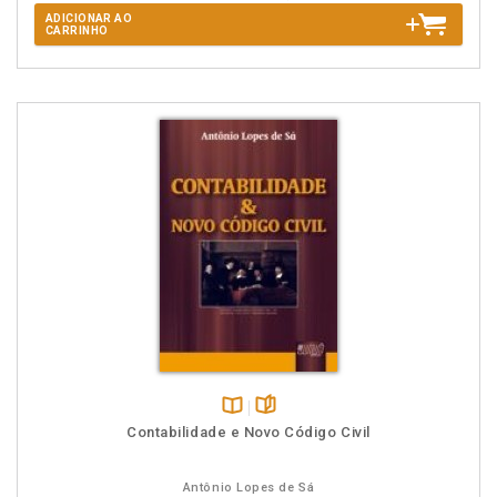
ADICIONAR AO
CARRINHO
Disponível
páginas
Contabilidade e Novo Código Civil
na
B.V.
Antônio Lopes de Sá