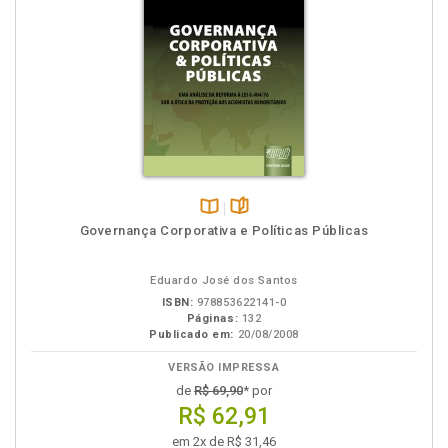
Disponível
páginas
Governança Corporativa e Políticas Públicas
na
B.V.
Eduardo José dos Santos
ISBN:
978853622141-0
Páginas:
132
Publicado em:
20/08/2008
VERSÃO IMPRESSA
de
R$ 69,90
* por
R$ 62,91
em 2x de R$ 31,46