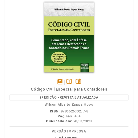
disponível
Disponível
páginas
Código Civil Especial para Contadores
em
na
9ª EDIÇÃO - REVISTA E ATUALIZADA
eBook
B.V.
Wilson Alberto Zappa Hoog
ISBN:
978652630237-8
Páginas:
404
Publicado em:
20/01/2023
VERSÃO IMPRESSA