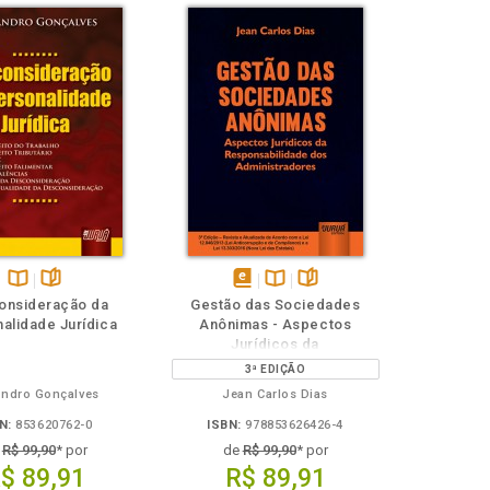
Disponível
páginas
disponível
Disponível
páginas
onsideração da
Gestão das Sociedades
na
em
na
alidade Jurídica
Anônimas - Aspectos
B.V.
eBook
B.V.
Jurídicos da
Responsabilidade dos
3ª EDIÇÃO
Administradores
ndro Gonçalves
Jean Carlos Dias
N:
853620762-0
ISBN:
978853626426-4
e
R$ 99,90
* por
de
R$ 99,90
* por
$ 89,91
R$ 89,91