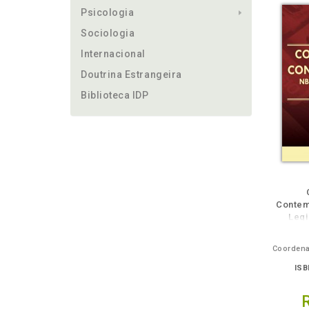
Psicologia
Sociologia
Internacional
Doutrina Estrangeira
Biblioteca IDP
m
lheie
Também
Folheie
Também
Folh
Contem
Legi
ISB