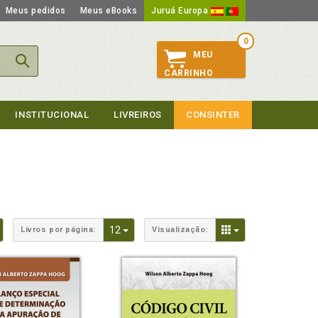
Meus pedidos
Meus eBooks
Juruá Europa
0
MEU
CARRINHO
INSTITUCIONAL
LIVREIROS
CONSINTER
Toggle Dropdown
Toggle Dropdown
Toggle Dropdown
12
Livros por página:
Visualização: