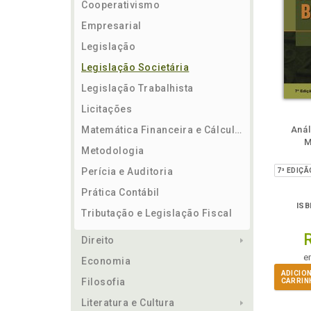
Cooperativismo
Empresarial
Legislação
Legislação Societária
Legislação Trabalhista
Licitações
m
lheie
Também
Também
Folheie
Também
També
F
Matemática Financeira e Cálculos
Anál
M
Metodologia
Perícia e Auditoria
Prática Contábil
ISB
Tributação e Legislação Fiscal
Direito
e
Economia
ADICIO
Filosofia
CARRIN
Literatura e Cultura