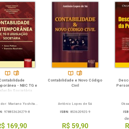
eie
Também
Também
Folheie
Disponível
páginas
Disponível
páginas
Contabilidade
Contabilidade e Novo Código
Desc
na
na
porânea - NBC TG e
Civil
Person
B.V.
B.V.
slação Societária
Coordenador: Mariano Yoshitake - Coautores: Luis Martins de Oliveira e Adilson de Barros
Antônio Lopes de Sá
Oksa
N:
978853624279-8
ISBN:
853620925-9
ISB
d
R$ 169,90
R$ 59,90
R