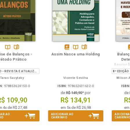
m
olheie
Também
Também
Folheie
Disponível
páginas
disponível
Disponível
páginas
d
ise de Balanços -
Assim Nasce uma Holding
Balanç
na
em
na
étodo Prático
Dete
B.V.
eBook
B.V.
e
Apuraçã
Devere
7ª EDIÇÃO - REVISTA E ATUALIZADA
Taras Savytzky
Vicente Sevilha
Wilson 
N:
978853624150-0
ISBN:
978652631632-0
ISBN
de
R$ 149,90
* por
de
R$ 109,90
R$ 134,91
R
m 4x de R$ 27,48
em 5x de R$ 26,98
em 
NAR AO
ADICIONAR AO
ADICIONA
HO
CARRINHO
CARRINH