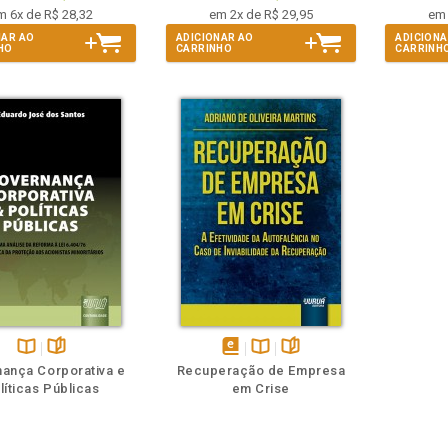
m 6x de R$ 28,32
em 2x de R$ 29,95
em 
NAR AO
ADICIONAR AO
ADICIONA
HO
CARRINHO
CARRINH
Disponível
páginas
disponível
Disponível
páginas
ança Corporativa e
Recuperação de Empresa
na
em
na
líticas Públicas
em Crise
B.V.
eBook
B.V.