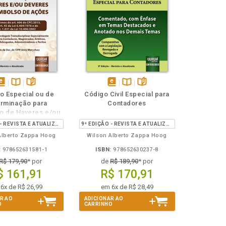
isponível
Disponível
páginas
disponível
Disponível
páginas
o Especial ou de
Código Civil Especial para
em
na
em
na
rminação para
Contadores
Book
B.V.
eBook
B.V.
o de Haveres e/ou
s e Reembolso de
8ª EDIÇÃO - REVISTA E ATUALIZADA
9ª EDIÇÃO - REVISTA E ATUALIZADA
Ações
Alberto Zappa Hoog
Wilson Alberto Zappa Hoog
:
978652631581-1
ISBN:
978652630237-8
R$ 179,90
* por
de
R$ 189,90
* por
$ 161,91
R$ 170,91
6x de R$ 26,99
em 6x de R$ 28,49
R AO
ADICIONAR AO
O
CARRINHO