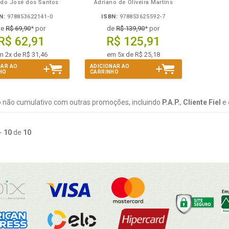
do José dos Santos
Adriano de Oliveira Martins
N:
978853622141-0
ISBN:
978853625592-7
de
R$ 69,90
* por
de
R$ 139,90
* por
R$ 62,91
R$ 125,91
m 2x de R$ 31,46
em 5x de R$ 25,18
NAR AO
ADICIONAR AO
HO
CARRINHO
 não cumulativo com outras promoções, incluindo
P.A.P.
,
Cliente Fiel
e
-
10
de
10