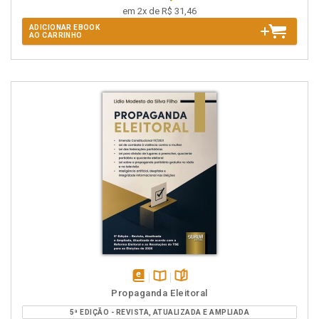
em 2x de R$ 31,46
ADICIONAR EBOOK
AO CARRINHO
disponível
Disponível
páginas
Propaganda Eleitoral
em
na
5ª EDIÇÃO - REVISTA, ATUALIZADA E AMPLIADA
eBook
B.V.