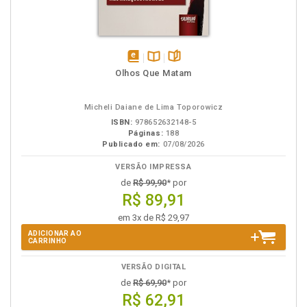
disponível
Disponível
páginas
Olhos Que Matam
em
na
eBook
B.V.
Micheli Daiane de Lima Toporowicz
ISBN:
978652632148-5
Páginas:
188
Publicado em:
07/08/2026
VERSÃO IMPRESSA
de
R$ 99,90
* por
R$ 89,91
em 3x de R$ 29,97
ADICIONAR AO
CARRINHO
VERSÃO DIGITAL
de
R$ 69,90
* por
R$ 62,91