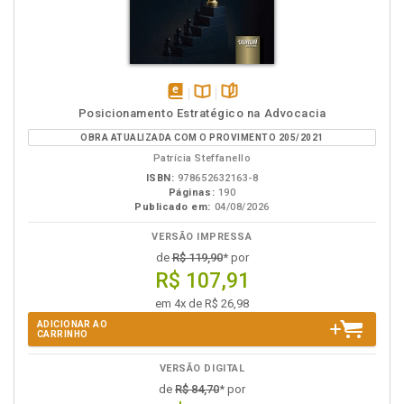
disponível
Disponível
páginas
Posicionamento Estratégico na Advocacia
em
na
OBRA ATUALIZADA COM O PROVIMENTO 205/2021
eBook
B.V.
Patrícia Steffanello
ISBN:
978652632163-8
Páginas:
190
Publicado em:
04/08/2026
VERSÃO IMPRESSA
de
R$ 119,90
* por
R$ 107,91
em 4x de R$ 26,98
ADICIONAR AO
CARRINHO
VERSÃO DIGITAL
de
R$ 84,70
* por