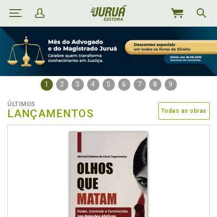
MEU
CARRINHO
1
2
3
4
5
6
7
8
9
ÚLTIMOS
LANÇAMENTOS
Todas as obras