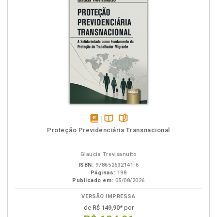
disponível
Disponível
páginas
Proteção Previdenciária Transnacional
em
na
eBook
B.V.
Glaucia Trevisanutto
ISBN:
978652632141-6
Páginas:
198
Publicado em:
05/08/2026
VERSÃO IMPRESSA
de
R$ 149,90
* por