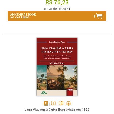
R$ 76,23
em 3x de R$ 25,41
ADICIONAR EBOOK
AO CARRINHO
disponível
Disponível
páginas
podcast
Uma Viagem à Cuba Escravista em 1859
em
na