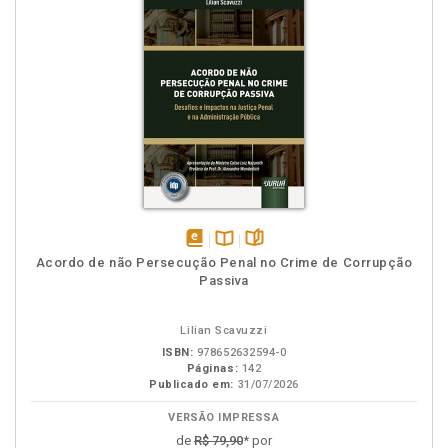
disponível
Disponível
páginas
Acordo de não Persecução Penal no Crime de Corrupção
em
na
Passiva
eBook
B.V.
Lilian Scavuzzi
ISBN:
978652632594-0
Páginas:
142
Publicado em:
31/07/2026
VERSÃO IMPRESSA
de
R$ 79,90
* por