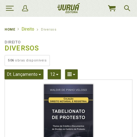
MEU
CARRINHO
Direito
HOME
Diversos
DIREITO
DIVERSOS
506
obras disponíveis
Toggle Dropdown
Toggle Dropdown
Toggle Dropdown
Dt. Lançamento
12