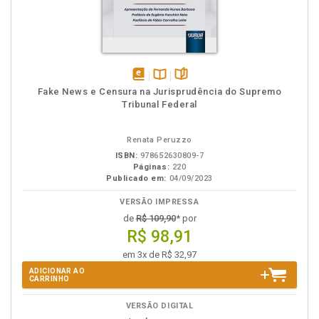
disponível
Disponível
páginas
Fake News e Censura na Jurisprudência do Supremo
em
na
Tribunal Federal
eBook
B.V.
Renata Peruzzo
ISBN:
978652630809-7
Páginas:
220
Publicado em:
04/09/2023
VERSÃO IMPRESSA
de
R$ 109,90
* por
R$ 98,91
em 3x de R$ 32,97
ADICIONAR AO
CARRINHO
VERSÃO DIGITAL