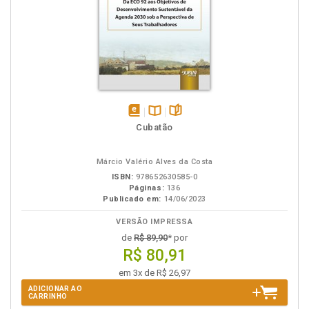
disponível
Disponível
páginas
Cubatão
em
na
eBook
B.V.
Márcio Valério Alves da Costa
ISBN:
978652630585-0
Páginas:
136
Publicado em:
14/06/2023
VERSÃO IMPRESSA
de
R$ 89,90
* por
R$ 80,91
em 3x de R$ 26,97
ADICIONAR AO
CARRINHO