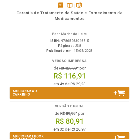
disponível
Disponível
páginas
Garantia de Tratamento de Saúde e Fornecimento de
em
na
Medicamentos
eBook
B.V.
Éder Machado Leite
ISBN:
978652630465-5
Páginas:
238
Publicado em:
15/05/2023
VERSÃO IMPRESSA
de
R$ 129,90
* por
R$ 116,91
em 4x de R$ 29,23
ADICIONAR AO
CARRINHO
VERSÃO DIGITAL
de
R$ 89,90
* por
R$ 80,91
em 3x de R$ 26,97
ADICIONAR EBOOK