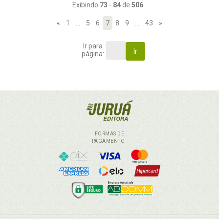
Exibindo
73
-
84
de
506
«
1
…
5
6
7
8
9
…
43
»
Ir para
Ir
página:
FORMAS DE
PAGAMENTO