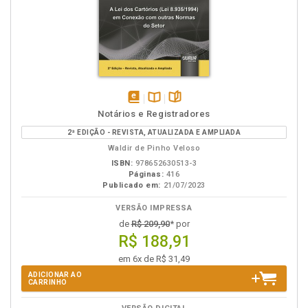
disponível
Disponível
páginas
Notários e Registradores
em
na
2ª EDIÇÃO - REVISTA, ATUALIZADA E AMPLIADA
eBook
B.V.
Waldir de Pinho Veloso
ISBN:
978652630513-3
Páginas:
416
Publicado em:
21/07/2023
VERSÃO IMPRESSA
de
R$ 209,90
* por
R$ 188,91
em 6x de R$ 31,49
ADICIONAR AO
CARRINHO