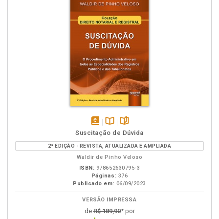
disponível
Disponível
páginas
Suscitação de Dúvida
em
na
2ª EDIÇÃO - REVISTA, ATUALIZADA E AMPLIADA
eBook
B.V.
Waldir de Pinho Veloso
ISBN:
978652630795-3
Páginas:
376
Publicado em:
06/09/2023
VERSÃO IMPRESSA
de
R$ 189,90
* por