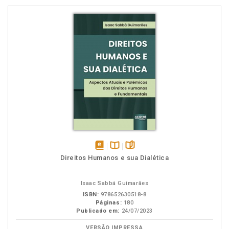
disponível
Disponível
páginas
Direitos Humanos e sua Dialética
em
na
eBook
B.V.
Isaac Sabbá Guimarães
ISBN:
978652630518-8
Páginas:
180
Publicado em:
24/07/2023
VERSÃO IMPRESSA