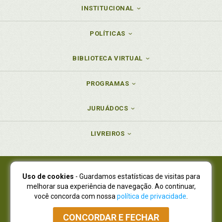
INSTITUCIONAL
POLÍTICAS
BIBLIOTECA VIRTUAL
PROGRAMAS
JURUÁDOCS
LIVREIROS
Uso de cookies
- Guardamos estatísticas de visitas para
Juruá Editora Ltda., CNPJ 77.535.508/0001-19
melhorar sua experiência de navegação. Ao continuar,
Juruá Informática Ltda., CNPJ 01.701.561/0001-80
você concorda com nossa
política de privacidade
.
NOVO ENDEREÇO:
R. Flávio Dallegrave, 7665, São Lourenço |
Curitiba - Paraná - CEP 82210-310
CONCORDAR E FECHAR
Atendimento: (41) 4009-3900
|
Vendas Atacado: (41) 4009-3939
|