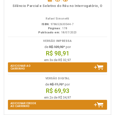
disponível
Disponível
páginas
Silêncio Parcial e Seletivo do Réu no Interrogatório, O
em
na
eBook
B.V.
Rafael Simonetti
ISBN:
978652630544-7
Páginas:
178
Publicado em:
18/07/2023
VERSÃO IMPRESSA
de
R$ 109,90
* por
R$ 98,91
em 3x de R$ 32,97
ADICIONAR AO
CARRINHO
VERSÃO DIGITAL
de
R$ 77,70
* por
R$ 69,93
em 2x de R$ 34,97
ADICIONAR EBOOK
AO CARRINHO