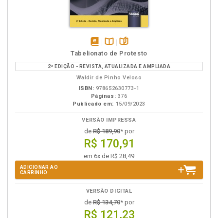
disponível
Disponível
páginas
Tabelionato de Protesto
em
na
2ª EDIÇÃO - REVISTA, ATUALIZADA E AMPLIADA
eBook
B.V.
Waldir de Pinho Veloso
ISBN:
978652630773-1
Páginas:
376
Publicado em:
15/09/2023
VERSÃO IMPRESSA
de
R$ 189,90
* por
R$ 170,91
em 6x de R$ 28,49
ADICIONAR AO
CARRINHO
VERSÃO DIGITAL
de
R$ 134,70
* por
R$ 121,23