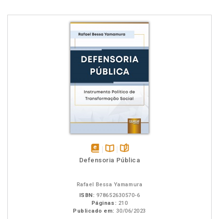
disponível
Disponível
páginas
Defensoria Pública
em
na
eBook
B.V.
Rafael Bessa Yamamura
ISBN:
978652630570-6
Páginas:
210
Publicado em:
30/06/2023