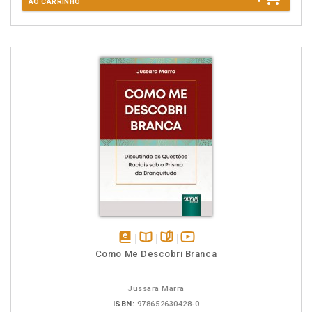
AO CARRINHO
disponível
Disponível
páginas
vídeo
Como Me Descobri Branca
em
na
da
eBook
B.V.
obra
Jussara Marra
ISBN:
978652630428-0