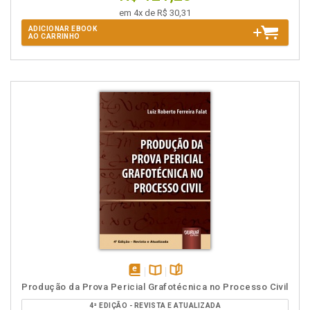
em 4x de R$ 30,31
ADICIONAR EBOOK
AO CARRINHO
disponível
Disponível
páginas
Produção da Prova Pericial Grafotécnica no Processo Civil
em
na
4ª EDIÇÃO - REVISTA E ATUALIZADA