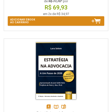
de
R$ 77,70
* por
R$ 69,93
em 2x de R$ 34,97
ADICIONAR EBOOK
AO CARRINHO
disponível
Disponível
páginas