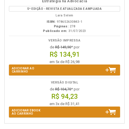
Estratégia na Advocacia
em
na
5ª EDIÇÃO - REVISTA E ATUALIZADA E AMPLIADA
eBook
B.V.
Lara Selem
ISBN:
978652630843-1
Páginas:
278
Publicado em:
31/07/2023
VERSÃO IMPRESSA
de
R$ 149,90
* por
R$ 134,91
em 5x de R$ 26,98
ADICIONAR AO
CARRINHO
VERSÃO DIGITAL
de
R$ 104,70
* por
R$ 94,23
em 3x de R$ 31,41
ADICIONAR EBOOK
AO CARRINHO