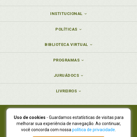
INSTITUCIONAL
POLÍTICAS
BIBLIOTECA VIRTUAL
PROGRAMAS
JURUÁDOCS
LIVREIROS
Uso de cookies
- Guardamos estatísticas de visitas para
Juruá Editora Ltda., CNPJ 77.535.508/0001-19
melhorar sua experiência de navegação. Ao continuar,
Juruá Informática Ltda., CNPJ 01.701.561/0001-80
você concorda com nossa
política de privacidade
.
NOVO ENDEREÇO:
R. Flávio Dallegrave, 7665, São Lourenço |