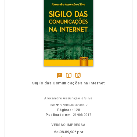
disponível
Disponível
páginas
Sigilo das Comunicações na Internet
em
na
eBook
B.V.
Alexandre Assunção e Silva
ISBN:
978853626988-7
Páginas:
128
Publicado em:
21/06/2017
VERSÃO IMPRESSA
de
R$ 89,90
* por