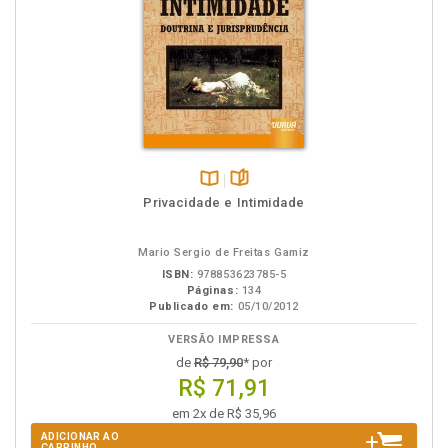
Disponível
páginas
Privacidade e Intimidade
na
B.V.
Mario Sergio de Freitas Gamiz
ISBN:
978853623785-5
Páginas:
134
Publicado em:
05/10/2012
VERSÃO IMPRESSA
de
R$ 79,90
* por
R$ 71,91
em 2x de R$ 35,96
ADICIONAR AO
CARRINHO