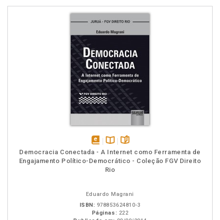
disponível
Disponível
páginas
Democracia Conectada - A Internet como Ferramenta de
em
na
Engajamento Político-Democrático - Coleção FGV Direito
eBook
B.V.
Rio
Eduardo Magrani
ISBN:
978853624810-3
Páginas:
222