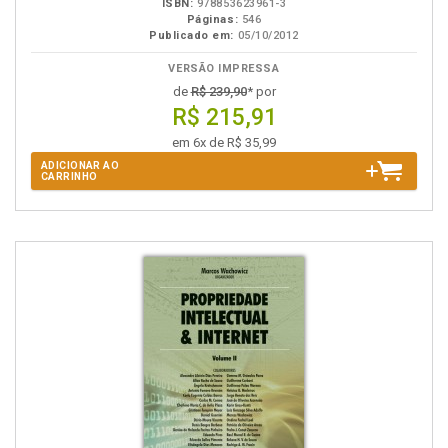
ISBN:
978853623961-3
Páginas:
546
Publicado em:
05/10/2012
VERSÃO IMPRESSA
de
R$ 239,90
* por
R$ 215,91
em 6x de R$ 35,99
ADICIONAR AO
CARRINHO