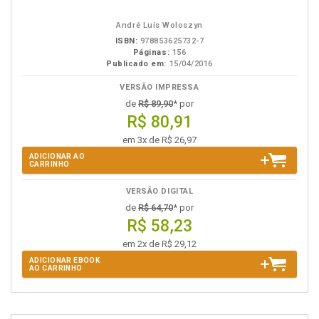
em
na
eBook
B.V.
André Luís Woloszyn
ISBN:
978853625732-7
Páginas:
156
Publicado em:
15/04/2016
VERSÃO IMPRESSA
de
R$ 89,90
* por
R$ 80,91
em 3x de R$ 26,97
ADICIONAR AO
CARRINHO
VERSÃO DIGITAL
de
R$ 64,70
* por
R$ 58,23
em 2x de R$ 29,12
ADICIONAR EBOOK
AO CARRINHO