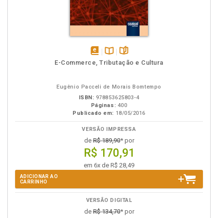
disponível
Disponível
páginas
E-Commerce, Tributação e Cultura
em
na
eBook
B.V.
Eugênio Pacceli de Morais Bomtempo
ISBN:
978853625803-4
Páginas:
400
Publicado em:
18/05/2016
VERSÃO IMPRESSA
de
R$ 189,90
* por
R$ 170,91
em 6x de R$ 28,49
ADICIONAR AO
CARRINHO
VERSÃO DIGITAL
de
R$ 134,70
* por