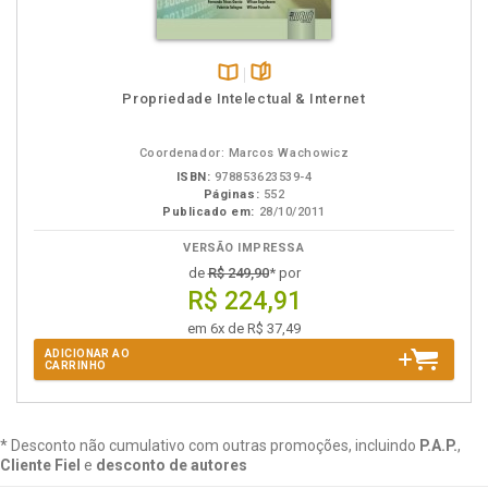
Disponível
páginas
Propriedade Intelectual & Internet
na
B.V.
Coordenador: Marcos Wachowicz
ISBN:
978853623539-4
Páginas:
552
Publicado em:
28/10/2011
VERSÃO IMPRESSA
de
R$ 249,90
* por
R$ 224,91
em 6x de R$ 37,49
ADICIONAR AO
CARRINHO
* Desconto não cumulativo com outras promoções, incluindo
P.A.P.
,
Cliente Fiel
e
desconto de autores