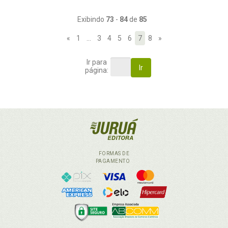
Exibindo
73
-
84
de
85
«
1
…
3
4
5
6
7
8
»
Ir para
Ir
página:
FORMAS DE
PAGAMENTO