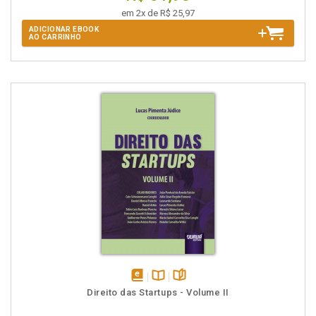
em 2x de R$ 25,97
ADICIONAR EBOOK
AO CARRINHO
disponível
Disponível
páginas
Direito das Startups - Volume II
em
na