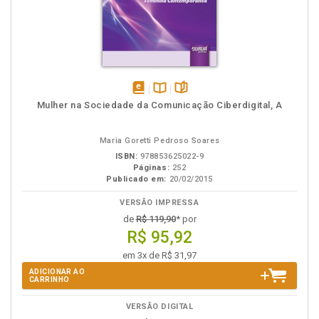
disponível
Disponível
páginas
Mulher na Sociedade da Comunicação Ciberdigital, A
em
na
eBook
B.V.
Maria Goretti Pedroso Soares
ISBN:
978853625022-9
Páginas:
252
Publicado em:
20/02/2015
VERSÃO IMPRESSA
de
R$ 119,90
* por
R$ 95,92
em 3x de R$ 31,97
ADICIONAR AO
CARRINHO
VERSÃO DIGITAL