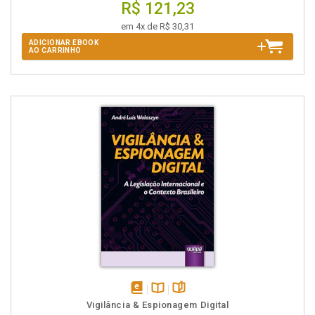
R$ 121,23
em 4x de R$ 30,31
ADICIONAR EBOOK
AO CARRINHO
disponível
Disponível
páginas
Vigilância & Espionagem Digital