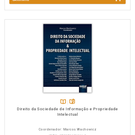
Disponível
páginas
Direito da Sociedade de Informação e Propriedade
na
Intelectual
B.V.
Coordenador: Marcos Wachowicz