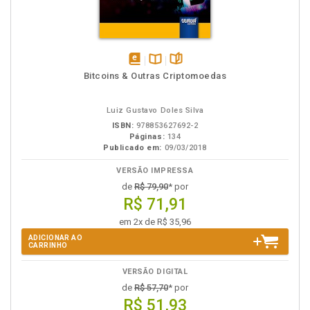
disponível
Disponível
páginas
Bitcoins & Outras Criptomoedas
em
na
eBook
B.V.
Luiz Gustavo Doles Silva
ISBN:
978853627692-2
Páginas:
134
Publicado em:
09/03/2018
VERSÃO IMPRESSA
de
R$ 79,90
* por
R$ 71,91
em 2x de R$ 35,96
ADICIONAR AO
CARRINHO
VERSÃO DIGITAL
de
R$ 57,70
* por
R$ 51,93