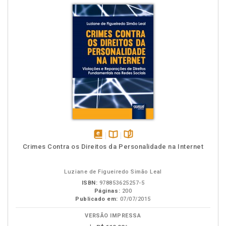
disponível
Disponível
páginas
Crimes Contra os Direitos da Personalidade na Internet
em
na
eBook
B.V.
Luziane de Figueiredo Simão Leal
ISBN:
978853625257-5
Páginas:
200
Publicado em:
07/07/2015
VERSÃO IMPRESSA