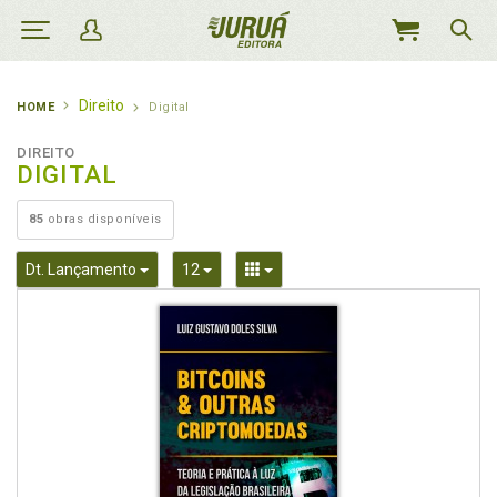
MEU
CARRINHO
Direito
HOME
Digital
DIREITO
DIGITAL
85
obras disponíveis
Toggle Dropdown
Toggle Dropdown
Toggle Dropdown
Dt. Lançamento
12