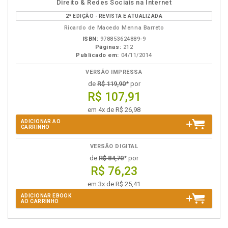
disponível
Disponível
páginas
vídeo
Direito & Redes Sociais na Internet
em
na
da
2ª EDIÇÃO - REVISTA E ATUALIZADA
eBook
B.V.
obra
Ricardo de Macedo Menna Barreto
ISBN:
978853624889-9
Páginas:
212
Publicado em:
04/11/2014
VERSÃO IMPRESSA
de
R$ 119,90
* por
R$ 107,91
em 4x de R$ 26,98
ADICIONAR AO
CARRINHO
VERSÃO DIGITAL
de
R$ 84,70
* por
R$ 76,23
em 3x de R$ 25,41
ADICIONAR EBOOK
AO CARRINHO