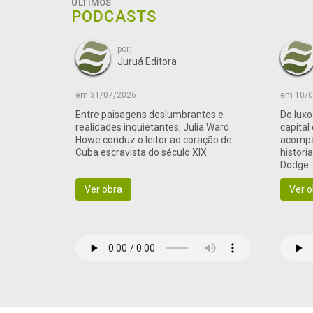
ÚLTIMOS
PODCASTS
por:
Juruá Editora
em 31/07/2026
em 10/0
Entre paisagens deslumbrantes e
Do lux
realidades inquietantes, Julia Ward
capital
Howe conduz o leitor ao coração de
acompa
Cuba escravista do século XIX
histori
Dodge
Ver obra
Ver o