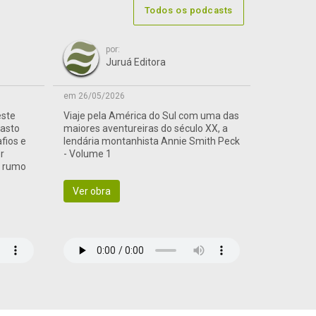
Todos os podcasts
por:
Juruá Editora
em 26/05/2026
este
Viaje pela América do Sul com uma das
vasto
maiores aventureiras do século XX, a
afios e
lendária montanhista Annie Smith Peck
r
- Volume 1
a rumo
Ver obra