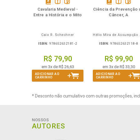
Também
Também
Folheie
Também
Também
Folheie
Ta
disponível
Disponível
páginas
disponível
Disponível
página
Cavalaria Medieval -
Ciência da Prevenção 
em
na
em
na
Entre a História e o Mito
Câncer, A
eBook
B.V.
eBook
B.V.
Caio R. Schechner
Hélio 
ISBN:
978652632181-2
ISBN:
978652632118-8
R$ 79,90
R$ 99,90
em 3x de R$ 26,63
em 3x de R$ 33,30
ADICIONAR AO
ADICIONAR AO
CARRINHO
CARRINHO
* Desconto não cumulativo com outras promoções, inc
NOSSOS
AUTORES