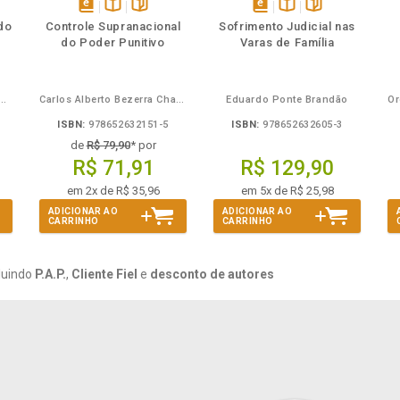
mbém
Folheie
Também
Também
Folheie
s
disponível
Disponível
páginas
disponível
Disponível
páginas
do
Controle Supranacional
Sofrimento Judicial nas
em
na
em
na
do Poder Punitivo
Varas de Família
eBook
B.V.
eBook
B.V.
Mira de Assumpção Junior
Carlos Alberto Bezerra Chagas
Eduardo Ponte Brandão
ISBN:
978652632151-5
ISBN:
978652632605-3
de
R$ 79,90
* por
R$ 71,91
R$ 129,90
em 2x de R$ 35,96
em 5x de R$ 25,98
ADICIONAR AO
ADICIONAR AO
CARRINHO
CARRINHO
luindo
P.A.P.
,
Cliente Fiel
e
desconto de autores