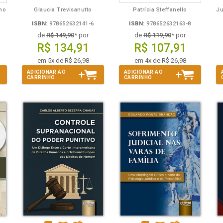
lho
Glaucia Trevisanutto
Patrícia Steffanello
ISBN:
978652632141-6
ISBN:
978652632163-8
de
R$ 149,90
* por
de
R$ 119,90
* por
R$ 134,91
R$ 107,91
em 5x de R$ 26,98
em 4x de R$ 26,98
ADICIONAR AO
ADICIONAR AO
CARRINHO
CARRINHO