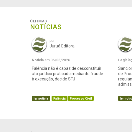
ÚLTIMAS
NOTÍCIAS
por:
Juruá Editora
Notícia
em 06/08/2026
Legisla
Falência não é capaz de desconstituir
Sancion
ato jurídico praticado mediante fraude
de Proc
à execução, decide STJ
regula
admissã
ler notícia
Falência
Processo Civil
ler notíc