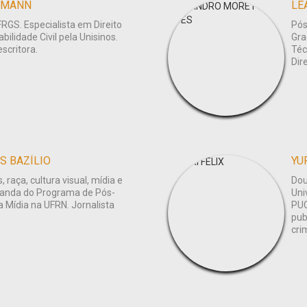
ZMANN
LE
RGS. Especialista em Direito
Pós
ilidade Civil pela Unisinos.
Gra
scritora.
Téc
Dir
S BAZÍLIO
YU
raça, cultura visual, mídia e
Dou
randa do Programa de Pós-
Uni
 Mídia na UFRN. Jornalista
PUC
pub
cri