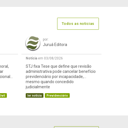
Todos as noticias
por:
Juruá Editora
Notícia
em 03/08/2026
oral,
STJ fixa Tese que define que revisão
ar
administrativa pode cancelar benefício
cional
previdenciário por incapacidade,
mesmo quando concedido
judicialmente
ivil
ler notícia
Previdenciário