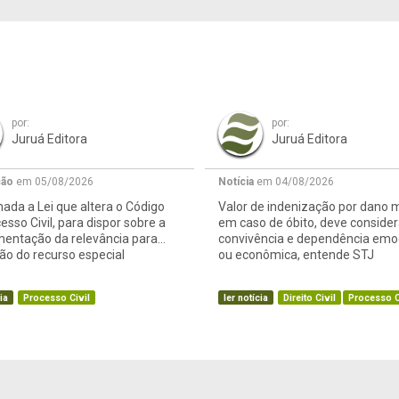
por:
por:
Juruá Editora
Juruá Editora
ção
em 05/08/2026
Notícia
em 04/08/2026
ada a Lei que altera o Código
Valor de indenização por dano m
esso Civil, para dispor sobre a
em caso de óbito, deve consider
mentação da relevância para
convivência e dependência emo
o do recurso especial
ou econômica, entende STJ
ia
Processo Civil
ler notícia
Direito Civil
Processo C