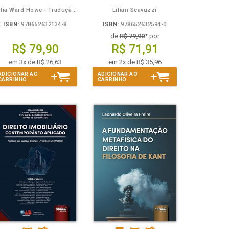
Julia Ward Howe - Tradução: Osvaldo Ferreira de Carvalho
Lilian Scavuzzi
ISBN:
978652632134-8
ISBN:
978652632594-0
de
R$ 79,90
* por
R$ 79,90
R$ 71,91
em 3x de R$ 26,63
em 2x de R$ 35,96
ADICIONAR AO
ADICIONAR AO
CARRINHO
CARRINHO