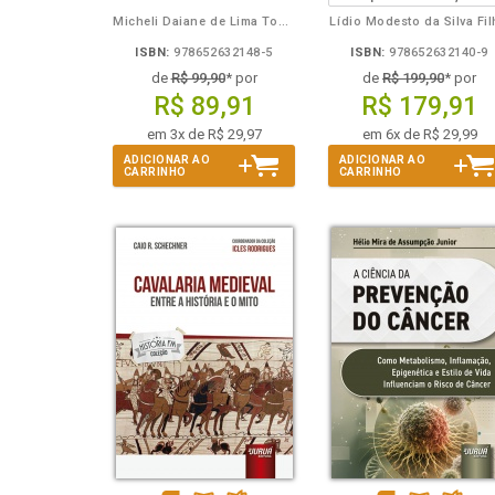
Micheli Daiane de Lima Toporowicz
Lídio Modesto da Silva Fi
ISBN:
978652632148-5
ISBN:
978652632140-9
de
R$ 99,90
* por
de
R$ 199,90
* por
R$ 89,91
R$ 179,91
em 3x de R$ 29,97
em 6x de R$ 29,99
ADICIONAR AO
ADICIONAR AO
CARRINHO
CARRINHO