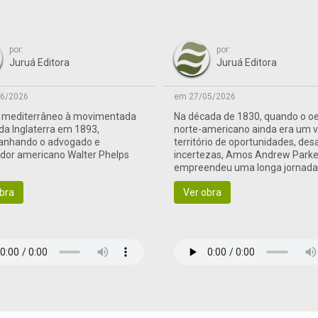
por:
por:
Juruá Editora
Juruá Editora
6/2026
em 27/05/2026
o mediterrâneo à movimentada
Na década de 1830, quando o o
 da Inglaterra em 1893,
norte-americano ainda era um 
nhando o advogado e
território de oportunidades, des
ador americano Walter Phelps
incertezas, Amos Andrew Parke
empreendeu uma longa jornad
às terras de fronteira
bra
Ver obra