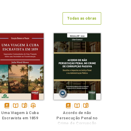
Todas as obras
disponível
Disponível
páginas
podcast
disponível
Disponível
páginas
Uma Viagem à Cuba
Acordo de não
em
na
em
na
Escravista em 1859
Persecução Penal no
eBook
B.V.
eBook
B.V.
Crime de Corrupção
Passiva