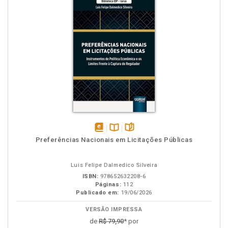
disponível
Disponível
páginas
Preferências Nacionais em Licitações Públicas
em
na
eBook
B.V.
Luis Felipe Dalmedico Silveira
ISBN:
978652632208-6
Páginas:
112
Publicado em:
19/06/2026
VERSÃO IMPRESSA
de
R$ 79,90
* por