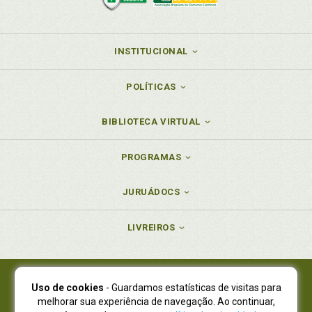
INSTITUCIONAL
POLÍTICAS
BIBLIOTECA VIRTUAL
PROGRAMAS
JURUÁDOCS
LIVREIROS
Uso de cookies
- Guardamos estatísticas de visitas para
Juruá Editora Ltda., CNPJ 77.535.508/0001-19
melhorar sua experiência de navegação. Ao continuar,
Juruá Informática Ltda., CNPJ 01.701.561/0001-80