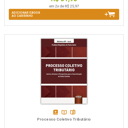
em 2x de R$ 25,97
ADICIONAR EBOOK
AO CARRINHO
disponível
Disponível
páginas
Processo Coletivo Tributário
em
na