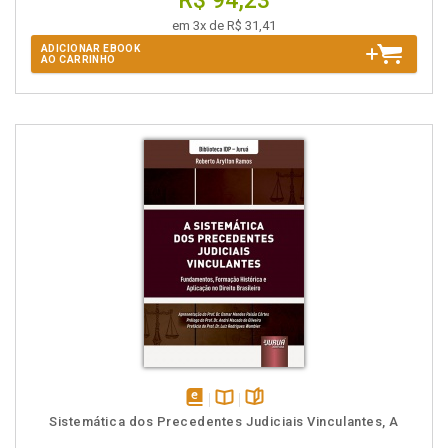
R$ 94,23
em 3x de R$ 31,41
ADICIONAR EBOOK
AO CARRINHO
disponível
Disponível
páginas
Sistemática dos Precedentes Judiciais Vinculantes, A
em
na