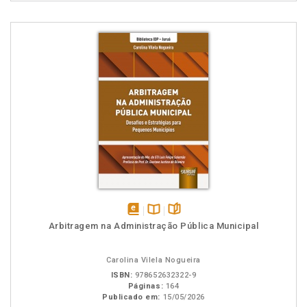
disponível
Disponível
páginas
Arbitragem na Administração Pública Municipal
em
na
eBook
B.V.
Carolina Vilela Nogueira
ISBN:
978652632322-9
Páginas:
164
Publicado em:
15/05/2026