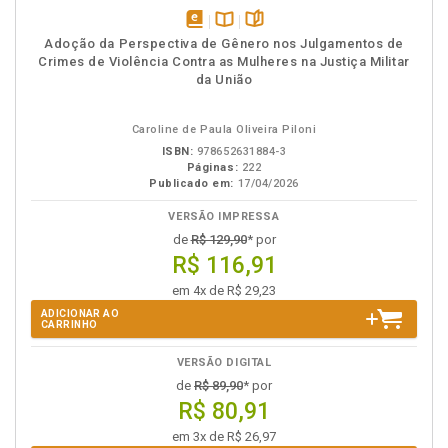
disponível
Disponível
páginas
Adoção da Perspectiva de Gênero nos Julgamentos de
em
na
Crimes de Violência Contra as Mulheres na Justiça Militar
eBook
B.V.
da União
Caroline de Paula Oliveira Piloni
ISBN:
978652631884-3
Páginas:
222
Publicado em:
17/04/2026
VERSÃO IMPRESSA
de
R$ 129,90
* por
R$ 116,91
em 4x de R$ 29,23
ADICIONAR AO
CARRINHO
VERSÃO DIGITAL
de
R$ 89,90
* por
R$ 80,91
em 3x de R$ 26,97