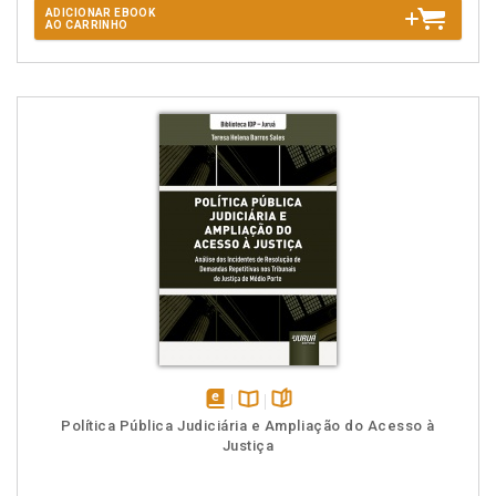
ADICIONAR EBOOK
AO CARRINHO
disponível
Disponível
páginas
Política Pública Judiciária e Ampliação do Acesso à
em
na
Justiça
eBook
B.V.