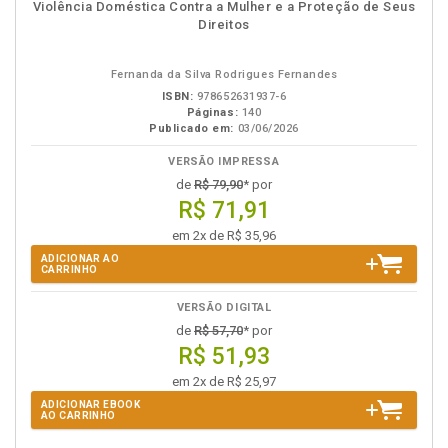
em
na
Violência Doméstica Contra a Mulher e a Proteção de Seus
eBook
B.V.
Direitos
Fernanda da Silva Rodrigues Fernandes
ISBN:
978652631937-6
Páginas:
140
Publicado em:
03/06/2026
VERSÃO IMPRESSA
de
R$ 79,90
* por
R$ 71,91
em 2x de R$ 35,96
ADICIONAR AO
CARRINHO
VERSÃO DIGITAL
de
R$ 57,70
* por
R$ 51,93
em 2x de R$ 25,97
ADICIONAR EBOOK
AO CARRINHO