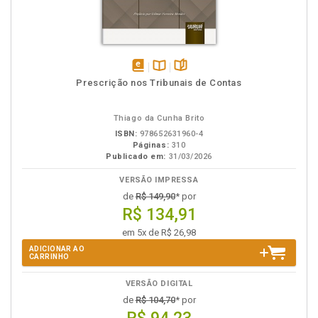
disponível
Disponível
páginas
Prescrição nos Tribunais de Contas
em
na
eBook
B.V.
Thiago da Cunha Brito
ISBN:
978652631960-4
Páginas:
310
Publicado em:
31/03/2026
VERSÃO IMPRESSA
de
R$ 149,90
* por
R$ 134,91
em 5x de R$ 26,98
ADICIONAR AO
CARRINHO
VERSÃO DIGITAL
de
R$ 104,70
* por