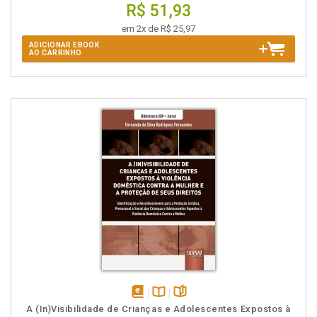
R$ 51,93
em 2x de R$ 25,97
ADICIONAR EBOOK
AO CARRINHO
disponível
Disponível
páginas
A (In)Visibilidade de Crianças e Adolescentes Expostos à