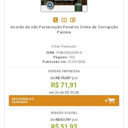
disponível
Disponível
páginas
Acordo de não Persecução Penal no Crime de Corrupção
em
na
Passiva
eBook
B.V.
Lilian Scavuzzi
ISBN:
978652632594-0
Páginas:
142
Publicado em:
31/07/2026
VERSÃO IMPRESSA
de
R$ 79,90
* por
R$ 71,91
em 2x de R$ 35,96
ADICIONAR AO
CARRINHO
VERSÃO DIGITAL
de
R$ 57,70
* por
R$ 51,93