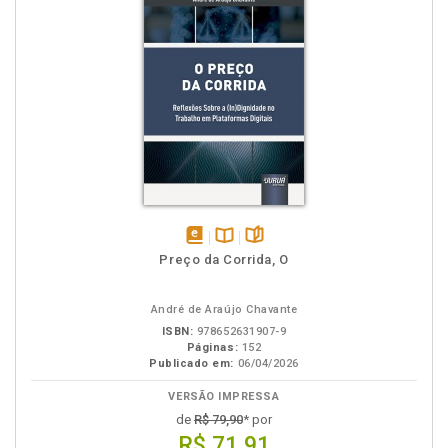
disponível
Disponível
páginas
Preço da Corrida, O
em
na
eBook
B.V.
André de Araújo Chavante
ISBN:
978652631907-9
Páginas:
152
Publicado em:
06/04/2026
VERSÃO IMPRESSA
de
R$ 79,90
* por
R$ 71,91