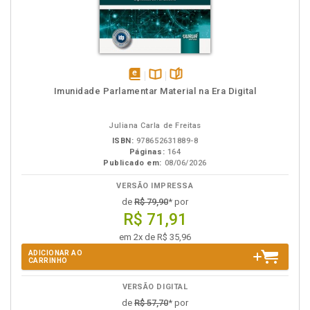
disponível
Disponível
páginas
Imunidade Parlamentar Material na Era Digital
em
na
eBook
B.V.
Juliana Carla de Freitas
ISBN:
978652631889-8
Páginas:
164
Publicado em:
08/06/2026
VERSÃO IMPRESSA
de
R$ 79,90
* por
R$ 71,91
em 2x de R$ 35,96
ADICIONAR AO
CARRINHO
VERSÃO DIGITAL
de
R$ 57,70
* por