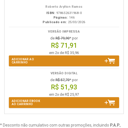
eBook
B.V.
Roberto Arylton Ramos
ISBN:
978652631968-0
Páginas:
146
Publicado em:
25/03/2026
VERSÃO IMPRESSA
de
R$ 79,90
* por
R$ 71,91
em 2x de R$ 35,96
ADICIONAR AO
CARRINHO
VERSÃO DIGITAL
de
R$ 57,70
* por
R$ 51,93
em 2x de R$ 25,97
ADICIONAR EBOOK
AO CARRINHO
* Desconto não cumulativo com outras promoções, incluindo
P.A.P.
,