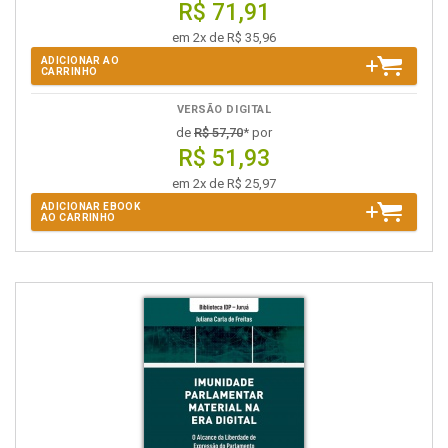
R$ 71,91
em 2x de R$ 35,96
ADICIONAR AO
CARRINHO
VERSÃO DIGITAL
de
R$ 57,70
* por
R$ 51,93
em 2x de R$ 25,97
ADICIONAR EBOOK
AO CARRINHO