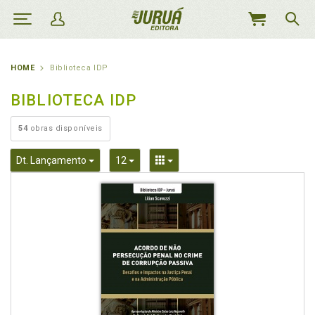
MEU
CARRINHO
HOME
Biblioteca IDP
BIBLIOTECA IDP
54
obras disponíveis
Toggle Dropdown
Toggle Dropdown
Toggle Dropdown
Dt. Lançamento
12