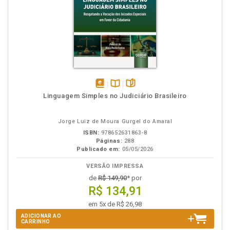
disponível
Disponível
páginas
Linguagem Simples no Judiciário Brasileiro
em
na
eBook
B.V.
Jorge Luiz de Moura Gurgel do Amaral
ISBN:
978652631863-8
Páginas:
288
Publicado em:
05/05/2026
VERSÃO IMPRESSA
de
R$ 149,90
* por
R$ 134,91
em 5x de R$ 26,98
ADICIONAR AO
CARRINHO