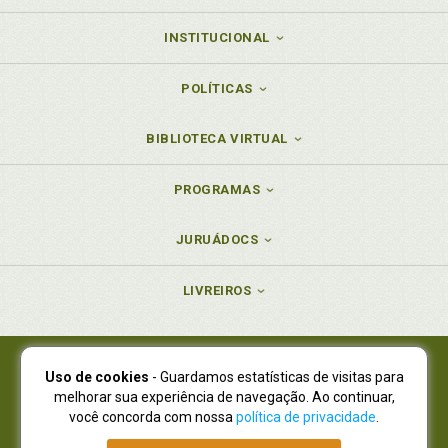
INSTITUCIONAL
POLÍTICAS
BIBLIOTECA VIRTUAL
PROGRAMAS
JURUÁDOCS
LIVREIROS
Uso de cookies
- Guardamos estatísticas de visitas para
Juruá Editora Ltda., CNPJ 77.535.508/0001-19
melhorar sua experiência de navegação. Ao continuar,
Juruá Informática Ltda., CNPJ 01.701.561/0001-80
você concorda com nossa
política de privacidade
.
NOVO ENDEREÇO:
R. Flávio Dallegrave, 7665, São Lourenço |
Curitiba - Paraná - CEP 82210-310