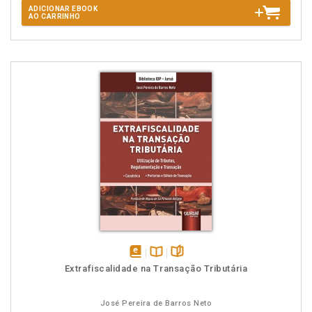
ADICIONAR EBOOK
AO CARRINHO
disponível
Disponível
páginas
Extrafiscalidade na Transação Tributária
em
na
eBook
B.V.
José Pereira de Barros Neto