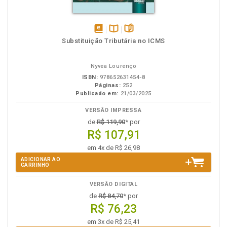
disponível
Disponível
páginas
Substituição Tributária no ICMS
em
na
eBook
B.V.
Nyvea Lourenço
ISBN:
978652631454-8
Páginas:
252
Publicado em:
21/03/2025
VERSÃO IMPRESSA
de
R$ 119,90
* por
R$ 107,91
em 4x de R$ 26,98
ADICIONAR AO
CARRINHO
VERSÃO DIGITAL
de
R$ 84,70
* por
R$ 76,23
em 3x de R$ 25,41