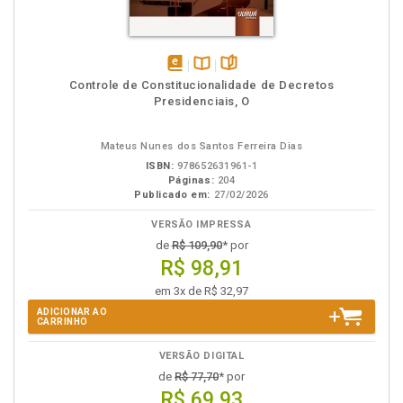
disponível
Disponível
páginas
Controle de Constitucionalidade de Decretos
em
na
Presidenciais, O
eBook
B.V.
Mateus Nunes dos Santos Ferreira Dias
ISBN:
978652631961-1
Páginas:
204
Publicado em:
27/02/2026
VERSÃO IMPRESSA
de
R$ 109,90
* por
R$ 98,91
em 3x de R$ 32,97
ADICIONAR AO
CARRINHO
VERSÃO DIGITAL
de
R$ 77,70
* por
R$ 69,93