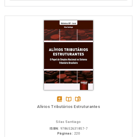
disponível
Disponível
páginas
Alívios Tributários Estruturantes
em
na
eBook
B.V.
Silas Santiago
ISBN:
978652631857-7
Páginas:
220