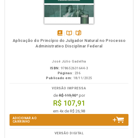
disponível
Disponível
páginas
Aplicação do Princípio do Julgador Natural no Processo
em
na
Administrativo Disciplinar Federal
eBook
B.V.
José Júlio Gadelha
ISBN:
978652631644-3
Páginas:
236
Publicado em:
18/11/2025
VERSÃO IMPRESSA
de
R$ 119,90
* por
R$ 107,91
em 4x de R$ 26,98
ADICIONAR AO
CARRINHO
VERSÃO DIGITAL