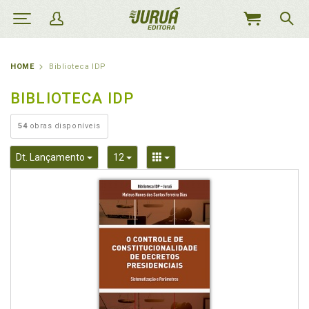
MEU
CARRINHO
HOME
Biblioteca IDP
BIBLIOTECA IDP
54
obras disponíveis
Toggle Dropdown
Toggle Dropdown
Toggle Dropdown
Dt. Lançamento
12