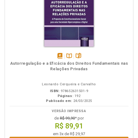
disponível
Disponível
páginas
Autorregulação e a Eficácia dos Direitos Fundamentais nas
em
na
Relações Privadas
eBook
B.V.
Leonardo Cerqueira e Carvalho
ISBN:
978652631501-9
Páginas:
192
Publicado em:
24/03/2025
VERSÃO IMPRESSA
de
R$ 99,90
* por
R$ 89,91
em 3x de R$ 29,97