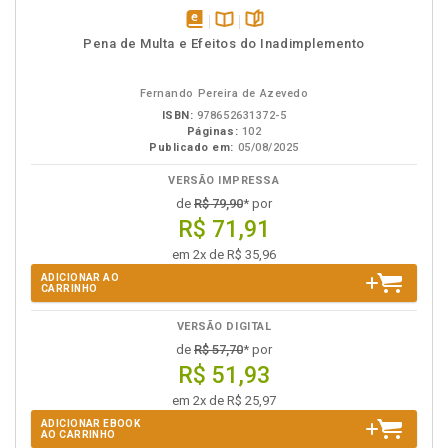
disponível
Disponível
páginas
Pena de Multa e Efeitos do Inadimplemento
em
na
eBook
B.V.
Fernando Pereira de Azevedo
ISBN:
978652631372-5
Páginas:
102
Publicado em:
05/08/2025
VERSÃO IMPRESSA
de
R$ 79,90
* por
R$ 71,91
em 2x de R$ 35,96
ADICIONAR AO
CARRINHO
VERSÃO DIGITAL
de
R$ 57,70
* por
R$ 51,93
em 2x de R$ 25,97
ADICIONAR EBOOK
AO CARRINHO