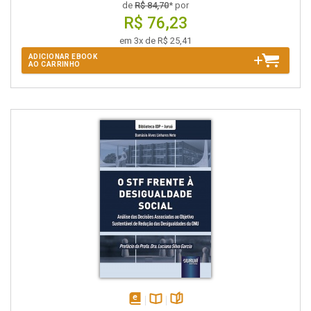
de
R$ 84,70
* por
R$ 76,23
em 3x de R$ 25,41
ADICIONAR EBOOK
AO CARRINHO