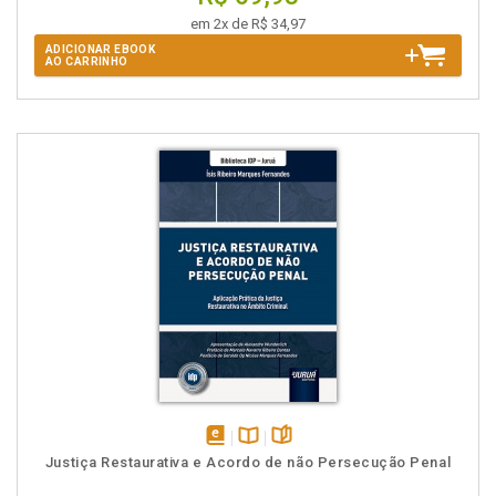
em 2x de R$ 34,97
ADICIONAR EBOOK
AO CARRINHO
disponível
Disponível
páginas
Justiça Restaurativa e Acordo de não Persecução Penal
em
na