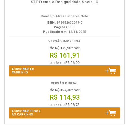
disponível
Disponível
páginas
STF Frente à Desigualdade Social, O
em
na
eBook
B.V.
Damásio Alves Linhares Neto
ISBN:
978652632073-0
Páginas:
358
Publicado em:
12/11/2025
VERSÃO IMPRESSA
de
R$ 179,90
* por
R$ 161,91
em 6x de R$ 26,99
ADICIONAR AO
CARRINHO
VERSÃO DIGITAL
de
R$ 127,70
* por
R$ 114,93
em 4x de R$ 28,73
ADICIONAR EBOOK
AO CARRINHO