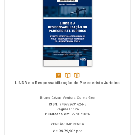
disponível
Disponível
páginas
LINDB e a Responsabilização do Parecerista Jurídico
em
na
eBook
B.V.
Bruno Cézar Ventura Guimarães
ISBN:
978652631624-5
Páginas:
124
Publicado em:
27/01/2026
VERSÃO IMPRESSA
de
R$ 79,90
* por