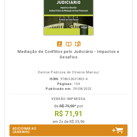
disponível
Disponível
páginas
Mediação de Conflitos pelo Judiciário - Impactos e
em
na
Desafios
eBook
B.V.
Denise Pedrosa de Oliveira Mansur
ISBN:
978652631803-4
Páginas:
154
Publicado em:
29/08/2025
VERSÃO IMPRESSA
de
R$ 79,90
* por
R$ 71,91
em 2x de R$ 35,96
ADICIONAR AO
CARRINHO