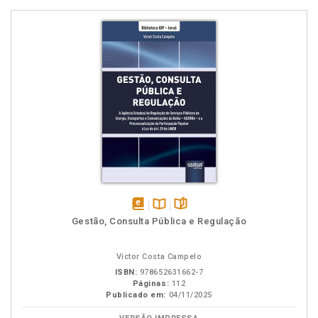
disponível
Disponível
páginas
Gestão, Consulta Pública e Regulação
em
na
eBook
B.V.
Victor Costa Campelo
ISBN:
978652631662-7
Páginas:
112
Publicado em:
04/11/2025