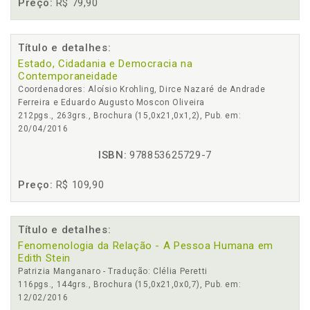
Preço:
R$ 79,90
Título e detalhes:
Estado, Cidadania e Democracia na
Contemporaneidade
Coordenadores: Aloísio Krohling, Dirce Nazaré de Andrade
Ferreira e Eduardo Augusto Moscon Oliveira
212pgs., 263grs., Brochura (15,0x21,0x1,2), Pub. em:
20/04/2016
ISBN:
978853625729-7
Preço:
R$ 109,90
Título e detalhes:
Fenomenologia da Relação - A Pessoa Humana em
Edith Stein
Patrizia Manganaro - Tradução: Clélia Peretti
116pgs., 144grs., Brochura (15,0x21,0x0,7), Pub. em:
12/02/2016