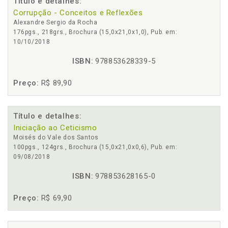
Título e detalhes:
Corrupção - Conceitos e Reflexões
Alexandre Sergio da Rocha
176pgs., 218grs., Brochura (15,0x21,0x1,0), Pub. em:
10/10/2018
ISBN:
978853628339-5
Preço:
R$ 89,90
Título e detalhes:
Iniciação ao Ceticismo
Moisés do Vale dos Santos
100pgs., 124grs., Brochura (15,0x21,0x0,6), Pub. em:
09/08/2018
ISBN:
978853628165-0
Preço:
R$ 69,90