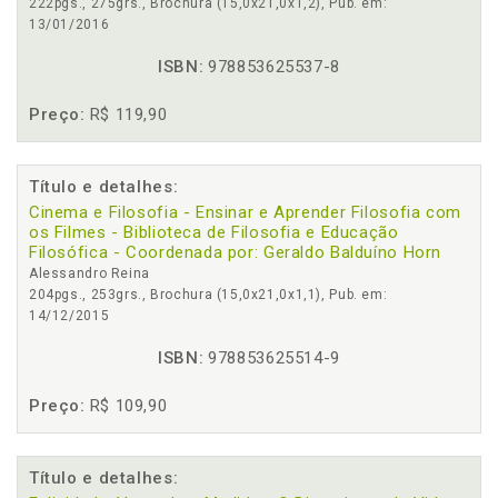
222pgs., 275grs., Brochura (15,0x21,0x1,2), Pub. em:
13/01/2016
ISBN:
978853625537-8
Preço:
R$ 119,90
Título e detalhes:
Cinema e Filosofia - Ensinar e Aprender Filosofia com
os Filmes - Biblioteca de Filosofia e Educação
Filosófica - Coordenada por: Geraldo Balduíno Horn
Alessandro Reina
204pgs., 253grs., Brochura (15,0x21,0x1,1), Pub. em:
14/12/2015
ISBN:
978853625514-9
Preço:
R$ 109,90
Título e detalhes: