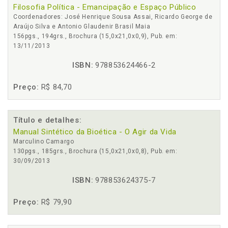
Filosofia Política - Emancipação e Espaço Público
Coordenadores: José Henrique Sousa Assai, Ricardo George de
Araújo Silva e Antonio Glaudenir Brasil Maia
156pgs., 194grs., Brochura (15,0x21,0x0,9), Pub. em:
13/11/2013
ISBN:
978853624466-2
Preço:
R$ 84,70
Título e detalhes:
Manual Sintético da Bioética - O Agir da Vida
Marculino Camargo
130pgs., 185grs., Brochura (15,0x21,0x0,8), Pub. em:
30/09/2013
ISBN:
978853624375-7
Preço:
R$ 79,90