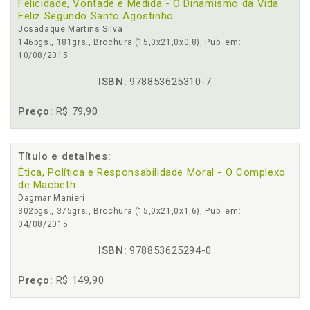
Felicidade, Vontade e Medida - O Dinamismo da Vida
Feliz Segundo Santo Agostinho
Josadaque Martins Silva
146pgs., 181grs., Brochura (15,0x21,0x0,8), Pub. em:
10/08/2015
ISBN:
978853625310-7
Preço:
R$ 79,90
Título e detalhes:
Ética, Política e Responsabilidade Moral - O Complexo
de Macbeth
Dagmar Manieri
302pgs., 375grs., Brochura (15,0x21,0x1,6), Pub. em:
04/08/2015
ISBN:
978853625294-0
Preço:
R$ 149,90