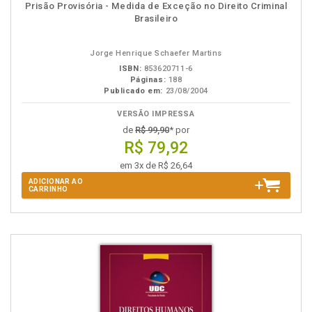
Disponível
páginas
Prisão Provisória - Medida de Exceção no Direito Criminal
na
Brasileiro
B.V.
Jorge Henrique Schaefer Martins
ISBN:
853620711-6
Páginas:
188
Publicado em:
23/08/2004
VERSÃO IMPRESSA
de
R$ 99,90
* por
R$ 79,92
em 3x de R$ 26,64
ADICIONAR AO
CARRINHO