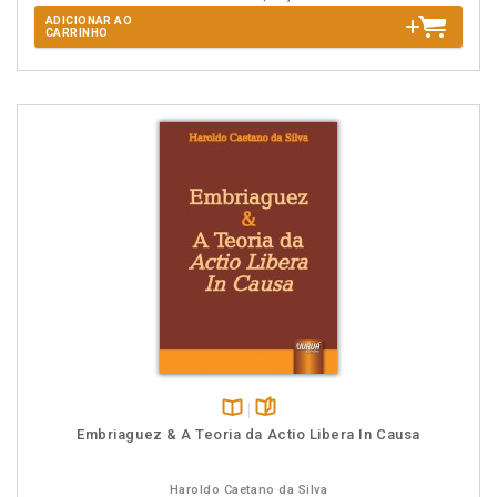
ADICIONAR AO
CARRINHO
Disponível
páginas
Embriaguez & A Teoria da Actio Libera In Causa
na
B.V.
Haroldo Caetano da Silva