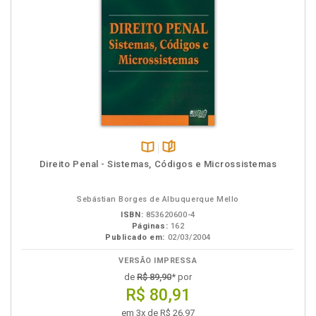
Disponível
páginas
Direito Penal - Sistemas, Códigos e Microssistemas
na
B.V.
Sebástian Borges de Albuquerque Mello
ISBN:
853620600-4
Páginas:
162
Publicado em:
02/03/2004
VERSÃO IMPRESSA
de
R$ 89,90
* por
R$ 80,91
em 3x de R$ 26,97