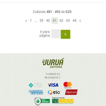
Exibindo
481
-
492
de
520
«
1
…
39
40
41
42
43
44
»
Ir para
Ir
página:
FORMAS DE
PAGAMENTO