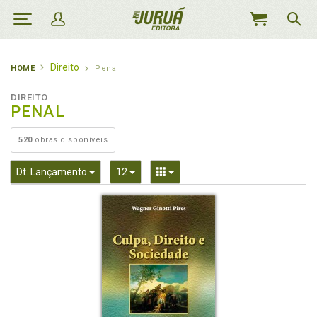
MEU
CARRINHO
Direito
HOME
Penal
DIREITO
PENAL
520
obras disponíveis
Toggle Dropdown
Toggle Dropdown
Toggle Dropdown
Dt. Lançamento
12