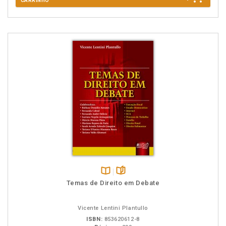
CARRINHO
Disponível
páginas
Temas de Direito em Debate
na
B.V.
Vicente Lentini Plantullo
ISBN:
853620612-8