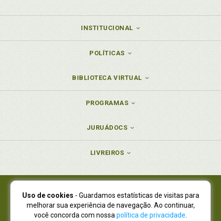
INSTITUCIONAL
POLÍTICAS
BIBLIOTECA VIRTUAL
PROGRAMAS
JURUÁDOCS
LIVREIROS
Uso de cookies
- Guardamos estatísticas de visitas para
Juruá Editora Ltda., CNPJ 77.535.508/0001-19
melhorar sua experiência de navegação. Ao continuar,
Juruá Informática Ltda., CNPJ 01.701.561/0001-80
você concorda com nossa
política de privacidade
.
NOVO ENDEREÇO:
R. Flávio Dallegrave, 7665, São Lourenço |