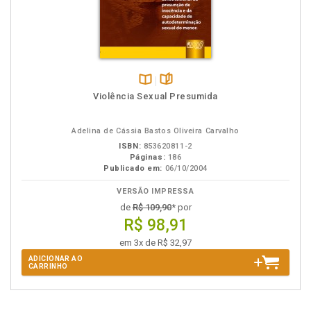
Disponível
páginas
Violência Sexual Presumida
na
B.V.
Adelina de Cássia Bastos Oliveira Carvalho
ISBN:
853620811-2
Páginas:
186
Publicado em:
06/10/2004
VERSÃO IMPRESSA
de
R$ 109,90
* por
R$ 98,91
em 3x de R$ 32,97
ADICIONAR AO
CARRINHO