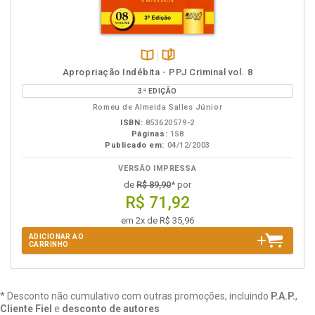
Disponível
páginas
Apropriação Indébita - PPJ Criminal vol. 8
na
3ª EDIÇÃO
B.V.
Romeu de Almeida Salles Júnior
ISBN:
853620579-2
Páginas:
158
Publicado em:
04/12/2003
VERSÃO IMPRESSA
de
R$ 89,90
* por
R$ 71,92
em 2x de R$ 35,96
ADICIONAR AO
CARRINHO
* Desconto não cumulativo com outras promoções, incluindo
P.A.P.
,
Cliente Fiel
e
desconto de autores