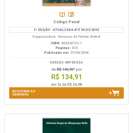
Disponível
páginas
Código Penal
na
3ª EDIÇÃO - ATUALIZADA ATÉ 30/03/2004
B.V.
Organizadora: Vanessa de Fátima Stebel
ISBN:
853620722-1
Páginas:
334
Publicado em:
07/04/2004
VERSÃO IMPRESSA
de
R$ 149,90
* por
R$ 134,91
em 5x de R$ 26,98
ADICIONAR AO
CARRINHO