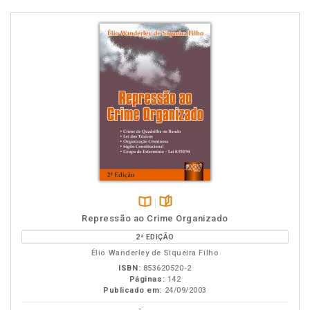
Disponível
páginas
Repressão ao Crime Organizado
na
2ª EDIÇÃO
B.V.
Élio Wanderley de Siqueira Filho
ISBN:
853620520-2
Páginas:
142
Publicado em:
24/09/2003