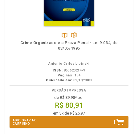
Disponível
páginas
Crime Organizado e a Prova Penal - Lei 9.034, de
na
03/05/1995
B.V.
Antonio Carlos Lipinski
ISBN:
853620214-9
Páginas:
154
Publicado em:
02/10/2003
VERSÃO IMPRESSA
de
R$ 89,90
* por
R$ 80,91
em 3x de R$ 26,97
ADICIONAR AO
CARRINHO