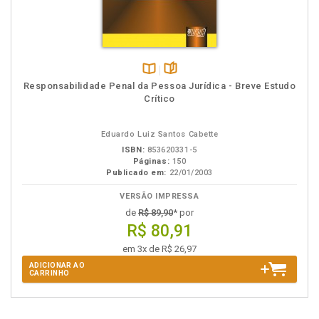
Disponível
páginas
Responsabilidade Penal da Pessoa Jurídica - Breve Estudo
na
Crítico
B.V.
Eduardo Luiz Santos Cabette
ISBN:
853620331-5
Páginas:
150
Publicado em:
22/01/2003
VERSÃO IMPRESSA
de
R$ 89,90
* por
R$ 80,91
em 3x de R$ 26,97
ADICIONAR AO
CARRINHO