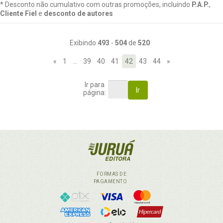
* Desconto não cumulativo com outras promoções, incluindo
P.A.P.
,
Cliente Fiel
e
desconto de autores
Exibindo
493
-
504
de
520
«
1
…
39
40
41
42
43
44
»
Ir para
Ir
página:
FORMAS DE
PAGAMENTO