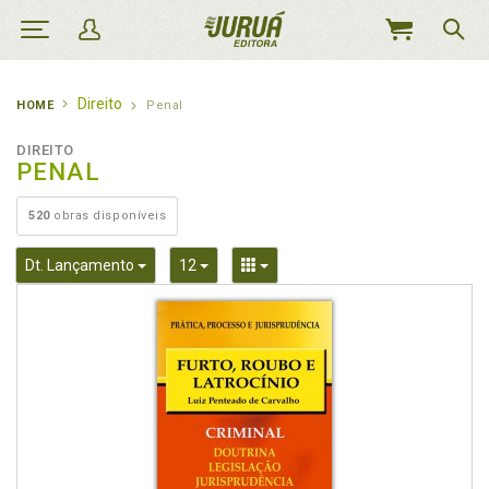
MEU
CARRINHO
Direito
HOME
Penal
DIREITO
PENAL
520
obras disponíveis
Toggle Dropdown
Toggle Dropdown
Toggle Dropdown
Dt. Lançamento
12