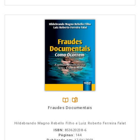
Disponível
páginas
Fraudes Documentais
na
B.V.
Hildebrando Magno Rebello Filho e Luiz Roberto Ferreira Falat
ISBN:
853620238-6
Páginas:
144