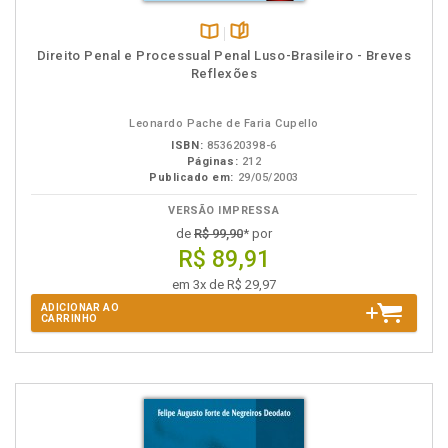
Disponível
páginas
Direito Penal e Processual Penal Luso-Brasileiro - Breves
na
Reflexões
B.V.
Leonardo Pache de Faria Cupello
ISBN:
853620398-6
Páginas:
212
Publicado em:
29/05/2003
VERSÃO IMPRESSA
de
R$ 99,90
* por
R$ 89,91
em 3x de R$ 29,97
ADICIONAR AO
CARRINHO