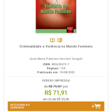
Disponível
páginas
Criminalidade e Violência no Mundo Feminino
na
B.V.
Carla Maria Petersen Herrlein Voegeli
ISBN:
853620473-7
Páginas:
154
Publicado em:
19/08/2003
VERSÃO IMPRESSA
de
R$ 79,90
* por
R$ 71,91
em 2x de R$ 35,96
ADICIONAR AO
CARRINHO