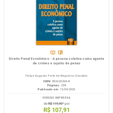
Disponível
páginas
Direito Penal Econômico - A pessoa coletiva como agente
na
de crimes e sujeito de penas
B.V.
Felipe Augusto Forte de Negreiros Deodato
ISBN:
853620268-8
Páginas:
258
Publicado em:
15/04/2003
VERSÃO IMPRESSA
de
R$ 119,90
* por
R$ 107,91