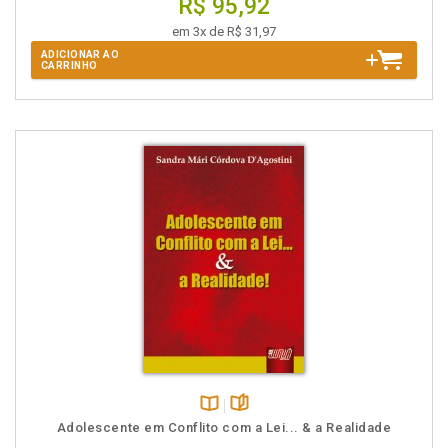
R$ 95,92
em 3x de R$ 31,97
ADICIONAR AO
CARRINHO
Disponível
páginas
Adolescente em Conflito com a Lei... & a Realidade
na