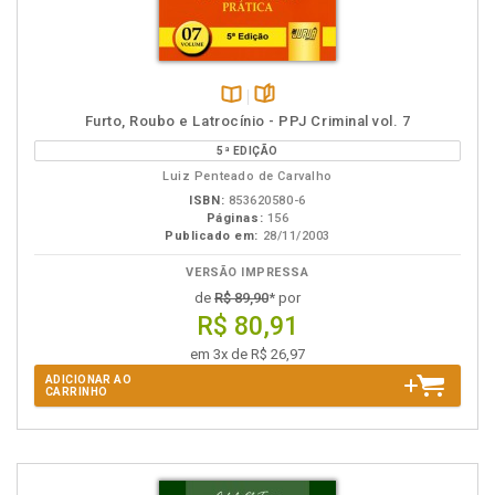
Disponível
páginas
Furto, Roubo e Latrocínio - PPJ Criminal vol. 7
na
5ª EDIÇÃO
B.V.
Luiz Penteado de Carvalho
ISBN:
853620580-6
Páginas:
156
Publicado em:
28/11/2003
VERSÃO IMPRESSA
de
R$ 89,90
* por
R$ 80,91
em 3x de R$ 26,97
ADICIONAR AO
CARRINHO