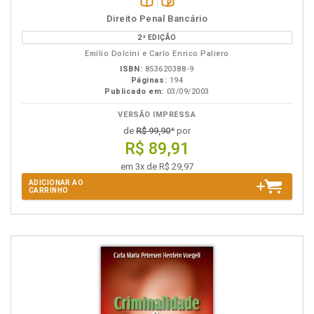
Disponível
páginas
Direito Penal Bancário
na
2ª EDIÇÃO
B.V.
Emílio Dolcini e Carlo Enrico Paliero
ISBN:
853620388-9
Páginas:
194
Publicado em:
03/09/2003
VERSÃO IMPRESSA
de
R$ 99,90
* por
R$ 89,91
em 3x de R$ 29,97
ADICIONAR AO
CARRINHO