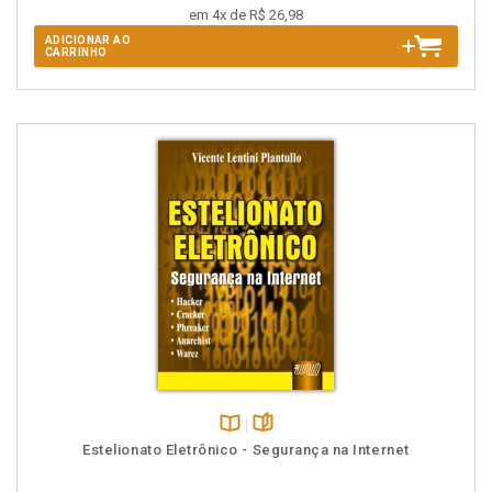
em 4x de R$ 26,98
ADICIONAR AO
CARRINHO
Disponível
páginas
Estelionato Eletrônico - Segurança na Internet
na
B.V.