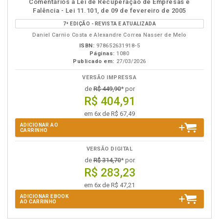
Comentários à Lei de Recuperação de Empresas e
em
na
Falência - Lei 11.101, de 09 de fevereiro de 2005
eBook
B.V.
7ª EDIÇÃO - REVISTA E ATUALIZADA
Daniel Carnio Costa e Alexandre Correa Nasser de Melo
ISBN:
978652631918-5
Páginas:
1080
Publicado em:
27/03/2026
VERSÃO IMPRESSA
de
R$ 449,90
* por
R$ 404,91
em 6x de R$ 67,49
ADICIONAR AO
CARRINHO
VERSÃO DIGITAL
de
R$ 314,70
* por
R$ 283,23
em 6x de R$ 47,21
ADICIONAR EBOOK
AO CARRINHO