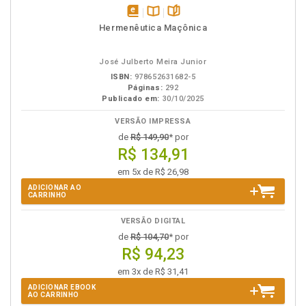
disponível
Disponível
páginas
Hermenêutica Maçônica
em
na
eBook
B.V.
José Julberto Meira Junior
ISBN:
978652631682-5
Páginas:
292
Publicado em:
30/10/2025
VERSÃO IMPRESSA
de
R$ 149,90
* por
R$ 134,91
em 5x de R$ 26,98
ADICIONAR AO
CARRINHO
VERSÃO DIGITAL
de
R$ 104,70
* por
R$ 94,23
em 3x de R$ 31,41
ADICIONAR EBOOK
AO CARRINHO