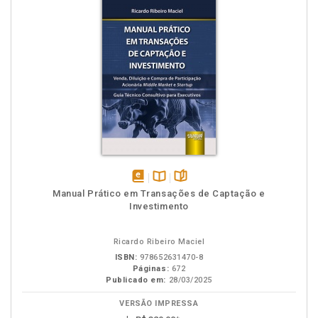
disponível
Disponível
páginas
Manual Prático em Transações de Captação e
em
na
Investimento
eBook
B.V.
Ricardo Ribeiro Maciel
ISBN:
978652631470-8
Páginas:
672
Publicado em:
28/03/2025
VERSÃO IMPRESSA