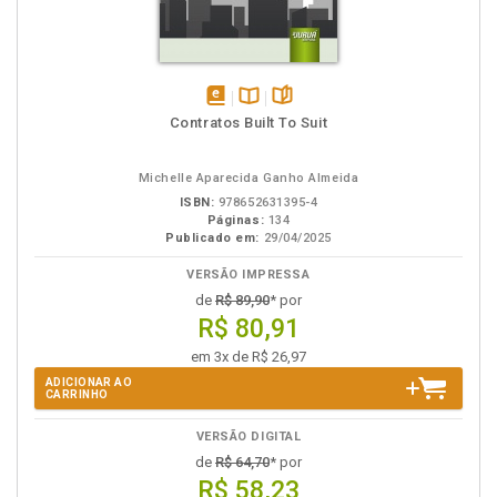
disponível
Disponível
páginas
Contratos Built To Suit
em
na
eBook
B.V.
Michelle Aparecida Ganho Almeida
ISBN:
978652631395-4
Páginas:
134
Publicado em:
29/04/2025
VERSÃO IMPRESSA
de
R$ 89,90
* por
R$ 80,91
em 3x de R$ 26,97
ADICIONAR AO
CARRINHO
VERSÃO DIGITAL
de
R$ 64,70
* por
R$ 58,23