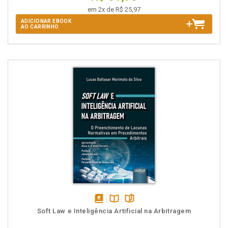
em 2x de R$ 25,97
ADICIONAR EBOOK
AO CARRINHO
disponível
Disponível
páginas
Soft Law e Inteligência Artificial na Arbitragem
em
na