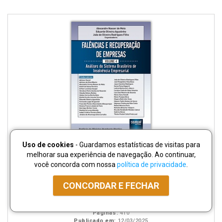
Uso de cookies
- Guardamos estatísticas de visitas para
melhorar sua experiência de navegação. Ao continuar,
disponível
Disponível
páginas
Falências e Recuperação de Empresas - Volume 4
você concorda com nossa
política de privacidade
.
em
na
eBook
B.V.
CONCORDAR E FECHAR
Organizadores: Alexandre Nasser de Melo, Eduardo Oliveira
Agustinho, João de Oliveira Rodrigues Filho
ISBN:
978652631519-4
Páginas:
410
Publicado em:
12/03/2025