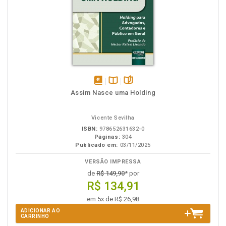
disponível
Disponível
páginas
Assim Nasce uma Holding
em
na
eBook
B.V.
Vicente Sevilha
ISBN:
978652631632-0
Páginas:
304
Publicado em:
03/11/2025
VERSÃO IMPRESSA
de
R$ 149,90
* por
R$ 134,91
em 5x de R$ 26,98
ADICIONAR AO
CARRINHO