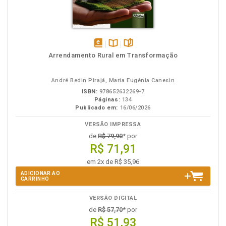
disponível
Disponível
páginas
Arrendamento Rural em Transformação
em
na
eBook
B.V.
André Bedin Pirajá, Maria Eugênia Canesin
ISBN:
978652632269-7
Páginas:
134
Publicado em:
16/06/2026
VERSÃO IMPRESSA
de
R$ 79,90
* por
R$ 71,91
em 2x de R$ 35,96
ADICIONAR AO
CARRINHO
VERSÃO DIGITAL
de
R$ 57,70
* por
R$ 51,93