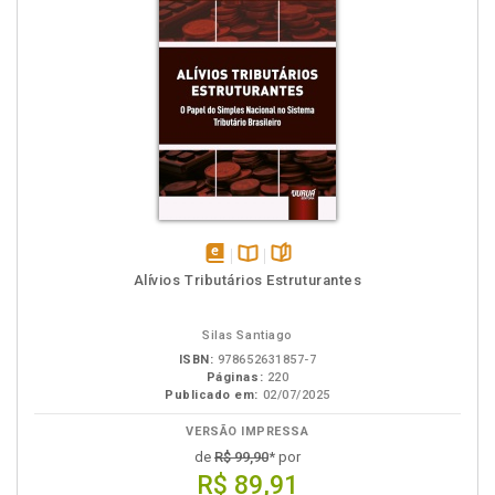
disponível
Disponível
páginas
Alívios Tributários Estruturantes
em
na
eBook
B.V.
Silas Santiago
ISBN:
978652631857-7
Páginas:
220
Publicado em:
02/07/2025
VERSÃO IMPRESSA
de
R$ 99,90
* por
R$ 89,91