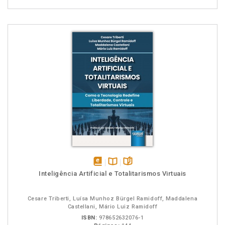
disponível
Disponível
páginas
Inteligência Artificial e Totalitarismos Virtuais
em
na
eBook
B.V.
Cesare Triberti, Luísa Munhoz Bürgel Ramidoff, Maddalena
Castellani, Mário Luiz Ramidoff
ISBN:
978652632076-1