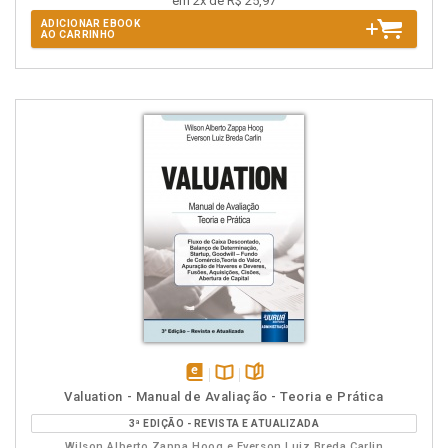
em 2x de R$ 25,97
ADICIONAR EBOOK
AO CARRINHO
disponível
Disponível
páginas
Valuation - Manual de Avaliação - Teoria e Prática
em
na
3ª EDIÇÃO - REVISTA E ATUALIZADA
eBook
B.V.
Wilson Alberto Zappa Hoog e Everson Luiz Breda Carlin