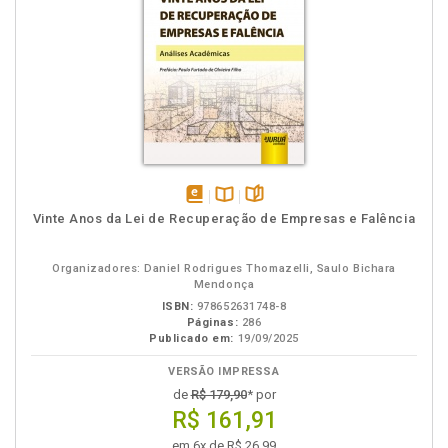
disponível
Disponível
páginas
Vinte Anos da Lei de Recuperação de Empresas e Falência
em
na
eBook
B.V.
Organizadores: Daniel Rodrigues Thomazelli, Saulo Bichara
Mendonça
ISBN:
978652631748-8
Páginas:
286
Publicado em:
19/09/2025
VERSÃO IMPRESSA
de
R$ 179,90
* por
R$ 161,91
em 6x de R$ 26,99