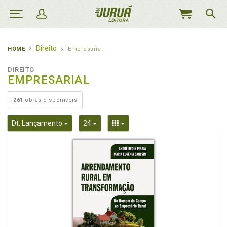
MEU
CARRINHO
Direito
HOME
Empresarial
DIREITO
EMPRESARIAL
261
obras disponíveis
Toggle Dropdown
Toggle Dropdown
Toggle Dropdown
Dt. Lançamento
24