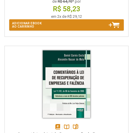
de
R$ 64,70
* por
R$ 58,23
em 2x de R$ 29,12
ADICIONAR EBOOK
AO CARRINHO
disponível
Disponível
páginas