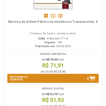
disponível
Disponível
páginas
Barreira da Ordem Pública na Insolvência Transnacional, A
em
na
eBook
B.V.
Cristiano de Castro Jarreta Coelho
ISBN:
978652631777-8
Páginas:
148
Publicado em:
02/09/2025
VERSÃO IMPRESSA
de
R$ 79,90
* por
R$ 71,91
em 2x de R$ 35,96
ADICIONAR AO
CARRINHO
VERSÃO DIGITAL
de
R$ 57,70
* por
R$ 51,93