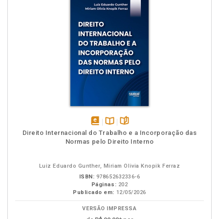
disponível
Disponível
páginas
Direito Internacional do Trabalho e a Incorporação das
em
na
Normas pelo Direito Interno
eBook
B.V.
Luiz Eduardo Gunther, Miriam Olivia Knopik Ferraz
ISBN:
978652632336-6
Páginas:
202
Publicado em:
12/05/2026
VERSÃO IMPRESSA