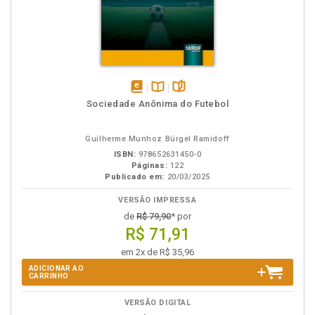
disponível
Disponível
páginas
Sociedade Anônima do Futebol
em
na
eBook
B.V.
Guilherme Munhoz Bürgel Ramidoff
ISBN:
978652631450-0
Páginas:
122
Publicado em:
20/03/2025
VERSÃO IMPRESSA
de
R$ 79,90
* por
R$ 71,91
em 2x de R$ 35,96
ADICIONAR AO
CARRINHO
VERSÃO DIGITAL