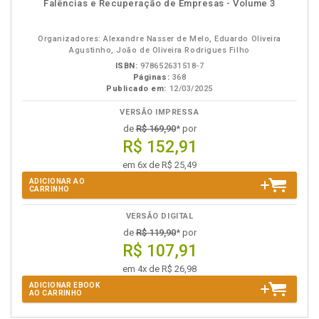
disponível
Disponível
páginas
Falências e Recuperação de Empresas - Volume 3
em
na
eBook
B.V.
Organizadores: Alexandre Nasser de Melo, Eduardo Oliveira
Agustinho, João de Oliveira Rodrigues Filho
ISBN:
978652631518-7
Páginas:
368
Publicado em:
12/03/2025
VERSÃO IMPRESSA
de
R$ 169,90
* por
R$ 152,91
em 6x de R$ 25,49
ADICIONAR AO
CARRINHO
VERSÃO DIGITAL
de
R$ 119,90
* por
R$ 107,91
em 4x de R$ 26,98
ADICIONAR EBOOK
AO CARRINHO