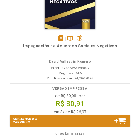
disponível
Disponível
páginas
Impugnación de Acuerdos Sociales Negativos
em
na
eBook
B.V.
David Vallespín Romero
ISBN:
978652632300-7
Páginas:
146
Publicado em:
24/04/2026
VERSÃO IMPRESSA
de
R$ 89,90
* por
R$ 80,91
em 3x de R$ 26,97
ADICIONAR AO
CARRINHO
VERSÃO DIGITAL