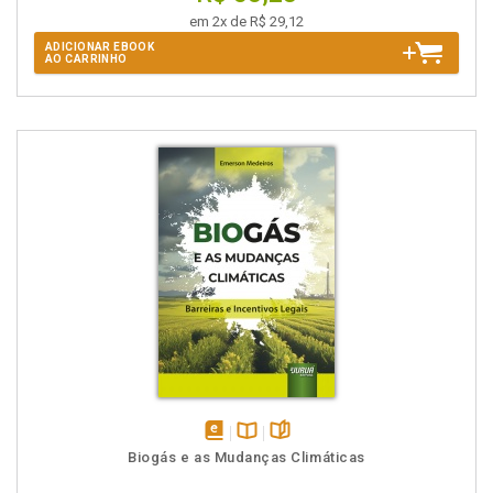
em 2x de R$ 29,12
ADICIONAR EBOOK
AO CARRINHO
disponível
Disponível
páginas
Biogás e as Mudanças Climáticas
em
na