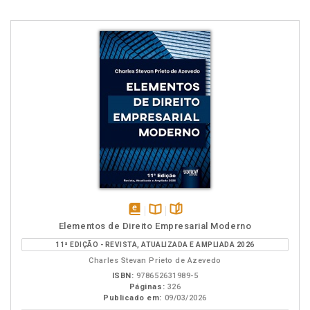
disponível
Disponível
páginas
Elementos de Direito Empresarial Moderno
em
na
11ª EDIÇÃO - REVISTA, ATUALIZADA E AMPLIADA 2026
eBook
B.V.
Charles Stevan Prieto de Azevedo
ISBN:
978652631989-5
Páginas:
326
Publicado em:
09/03/2026