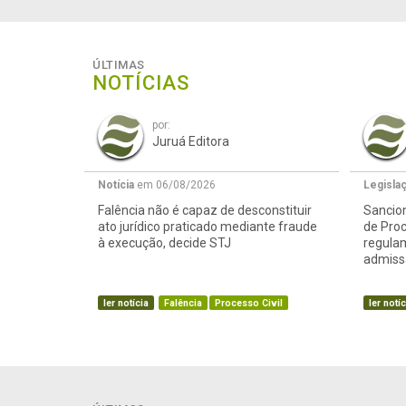
ÚLTIMAS
NOTÍCIAS
por:
Juruá Editora
Notícia
em 06/08/2026
Legisla
Falência não é capaz de desconstituir
Sancion
ato jurídico praticado mediante fraude
de Proc
à execução, decide STJ
regula
admissã
ler notícia
Falência
Processo Civil
ler notíc