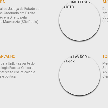
IRA
AN
nal de Justiça do Estado do
Dou
Pós-Graduada em Direito
em 
ão em Direito pela
Coo
na Mackenzie (São Paulo).
Uni
CARVALHO
TO
pela UnB. Faz parte do
Mes
ogia Escolar Crítica e
Soc
Interesse em Psicologia
Apl
 e política.
Ciê