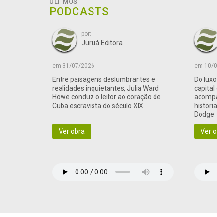
ÚLTIMOS
PODCASTS
por:
Juruá Editora
em 31/07/2026
em 10/0
Entre paisagens deslumbrantes e
Do lux
realidades inquietantes, Julia Ward
capital
Howe conduz o leitor ao coração de
acompa
Cuba escravista do século XIX
histori
Dodge
Ver obra
Ver o