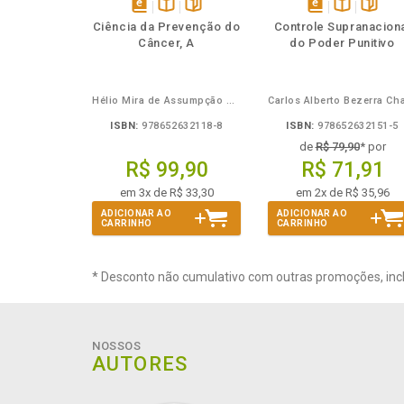
Também
Também
Folheie
Também
Folheie
Tamb
T
disponível
Disponível
páginas
disponível
Disponível
página
Ciência da Prevenção do
Controle Supranacion
em
na
em
na
Câncer, A
do Poder Punitivo
eBook
B.V.
eBook
B.V.
Hélio Mira de Assumpção Junior
ISBN:
978652632118-8
ISBN:
978652632151-5
de
R$ 79,90
* por
R$ 99,90
R$ 71,91
em 3x de R$ 33,30
em 2x de R$ 35,96
ADICIONAR AO
ADICIONAR AO
CARRINHO
CARRINHO
* Desconto não cumulativo com outras promoções, inc
NOSSOS
AUTORES