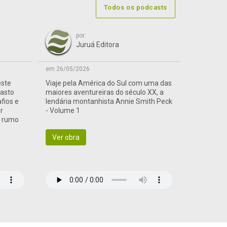
Todos os podcasts
por:
Juruá Editora
em 26/05/2026
este
Viaje pela América do Sul com uma das
vasto
maiores aventureiras do século XX, a
afios e
lendária montanhista Annie Smith Peck
r
- Volume 1
a rumo
Ver obra