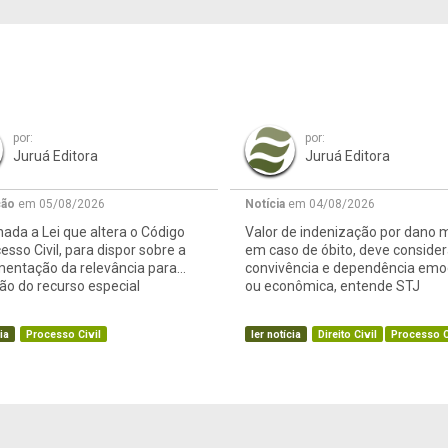
por:
por:
Juruá Editora
Juruá Editora
ção
em 05/08/2026
Notícia
em 04/08/2026
ada a Lei que altera o Código
Valor de indenização por dano m
esso Civil, para dispor sobre a
em caso de óbito, deve consider
mentação da relevância para
convivência e dependência emo
o do recurso especial
ou econômica, entende STJ
ia
Processo Civil
ler notícia
Direito Civil
Processo C