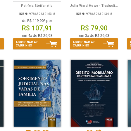
Patrícia Steffanello
Julia Ward Howe - Tradução: Osvaldo Ferreira de Carvalho
ISBN:
978652632163-8
ISBN:
978652632134-8
de
R$ 119,90
* por
R$ 107,91
R$ 79,90
em 4x de R$ 26,98
em 3x de R$ 26,63
ADICIONAR AO
ADICIONAR AO
CARRINHO
CARRINHO