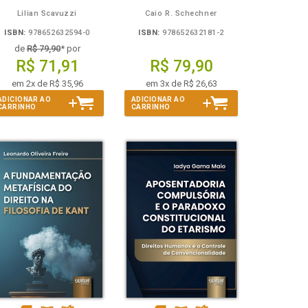
Lilian Scavuzzi
Caio R. Schechner
ISBN:
978652632594-0
ISBN:
978652632181-2
de
R$ 79,90
* por
R$ 71,91
R$ 79,90
em 2x de R$ 35,96
em 3x de R$ 26,63
ADICIONAR AO
ADICIONAR AO
CARRINHO
CARRINHO