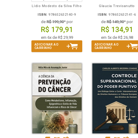
Lídio Modesto da Silva Filho
Glaucia Trevisanutto
ISBN:
978652632140-9
ISBN:
978652632141-6
de
R$ 199,90
* por
de
R$ 149,90
* por
R$ 179,91
R$ 134,91
em 6x de R$ 29,99
em 5x de R$ 26,98
ADICIONAR AO
ADICIONAR AO
CARRINHO
CARRINHO