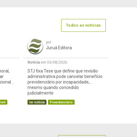
Todos as noticias
por:
Juruá Editora
Notícia
em 03/08/2026
oral,
STJ fixa Tese que define que revisão
ar
administrativa pode cancelar benefício
cional
previdenciário por incapacidade,
mesmo quando concedido
judicialmente
ivil
ler notícia
Previdenciário