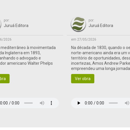
por:
por:
Juruá Editora
Juruá Editora
6/2026
em 27/05/2026
o mediterrâneo à movimentada
Na década de 1830, quando o o
 da Inglaterra em 1893,
norte-americano ainda era um 
nhando o advogado e
território de oportunidades, des
ador americano Walter Phelps
incertezas, Amos Andrew Parke
empreendeu uma longa jornad
às terras de fronteira
bra
Ver obra