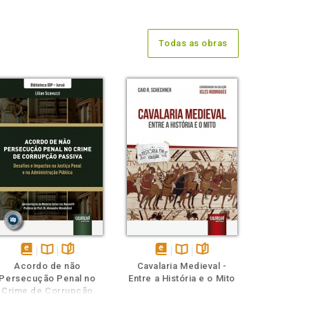
Todas as obras
disponível
Disponível
páginas
disponível
Disponível
páginas
Acordo de não
Cavalaria Medieval -
em
na
em
na
Persecução Penal no
Entre a História e o Mito
eBook
B.V.
eBook
B.V.
Crime de Corrupção
Passiva