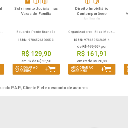
ém
ambém
Folheie
Também
Também
Folheie
s
disponível
Disponível
páginas
Disponível
páginas
al
Sofrimento Judicial nas
Direito Imobiliário
em
na
na
Varas de Família
Contemporâneo
M
eBook
B.V.
B.V.
Aplicado
Carlos Alberto Bezerra Chagas
Eduardo Ponte Brandão
Organizadores: Eliza Moura Navarro de Novaes, Rafael de Oliveira Lage, Daniel Ribeiro Pettersen
ISBN:
978652632605-3
ISBN:
978652632608-4
de
R$ 179,90
* por
R$ 129,90
R$ 161,91
em 5x de R$ 25,98
em 6x de R$ 26,99
ADICIONAR AO
ADICIONAR AO
CARRINHO
CARRINHO
luindo
P.A.P.
,
Cliente Fiel
e
desconto de autores