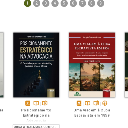
1
2
3
4
5
6
7
8
9
ém
ambém
Folheie
Também
Também
Folheie
s
disponível
Disponível
páginas
disponível
Disponível
páginas
podcast
ia
Posicionamento
Uma Viagem à Cuba
em
na
em
na
Estratégico na
Escravista em 1859
eBook
B.V.
eBook
B.V.
Advocacia
OBRA ATUALIZADA COM O PROVIMENTO 205/2021