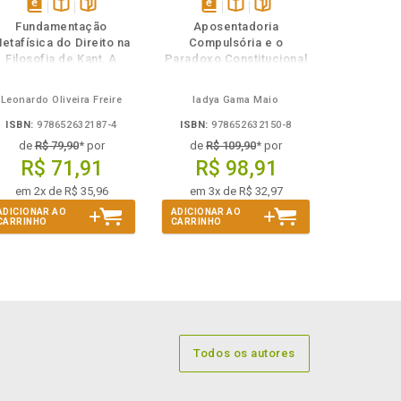
disponível
Disponível
páginas
disponível
Disponível
páginas
Fundamentação
Aposentadoria
em
na
em
na
etafísica do Direito na
Compulsória e o
eBook
B.V.
eBook
B.V.
Filosofia de Kant, A
Paradoxo Constitucional
do Etarismo
Leonardo Oliveira Freire
Iadya Gama Maio
ISBN:
978652632187-4
ISBN:
978652632150-8
de
R$ 79,90
* por
de
R$ 109,90
* por
R$ 71,91
R$ 98,91
em 2x de R$ 35,96
em 3x de R$ 32,97
ADICIONAR AO
ADICIONAR AO
CARRINHO
CARRINHO
Todos os autores