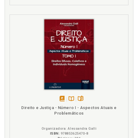
disponível
Disponível
páginas
Direito e Justiça - Número I - Aspectos Atuais e
em
na
Problemáticos
eBook
B.V.
Organizadora: Alessandra Galli
ISBN:
978853625470-8