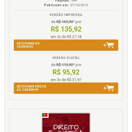
Páginas:
384
Publicado em:
27/10/2015
VERSÃO IMPRESSA
de
R$ 169,90
* por
R$ 135,92
em 5x de R$ 27,18
ADICIONAR AO
CARRINHO
VERSÃO DIGITAL
de
R$ 119,90
* por
R$ 95,92
em 3x de R$ 31,97
ADICIONAR EBOOK
AO CARRINHO