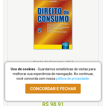
Direito do Consumo - Nº 2
Uso de cookies
- Guardamos estatísticas de visitas para
melhorar sua experiência de navegação. Ao continuar,
Coordenador: Antônio Carlos Efing
ISBN:
853620176-2
você concorda com nossa
política de privacidade
.
Páginas:
216
Publicado em:
02/08/2002
CONCORDAR E FECHAR
VERSÃO IMPRESSA
de
R$ 109,90
* por
R$ 98,91