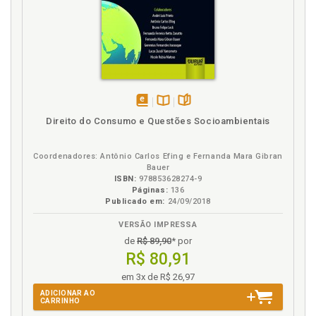
disponível
Disponível
páginas
Direito do Consumo e Questões Socioambientais
em
na
eBook
B.V.
Coordenadores: Antônio Carlos Efing e Fernanda Mara Gibran
Bauer
ISBN:
978853628274-9
Páginas:
136
Publicado em:
24/09/2018
VERSÃO IMPRESSA
de
R$ 89,90
* por
R$ 80,91
em 3x de R$ 26,97
ADICIONAR AO
CARRINHO