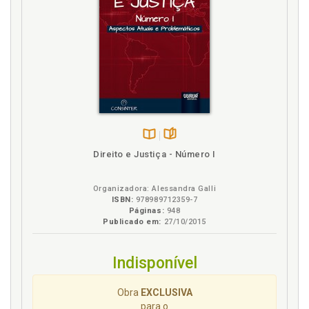
Disponível
páginas
Direito e Justiça - Número I
na
B.V.
Organizadora: Alessandra Galli
ISBN:
978989712359-7
Páginas:
948
Publicado em:
27/10/2015
Indisponível
Obra
EXCLUSIVA
para o