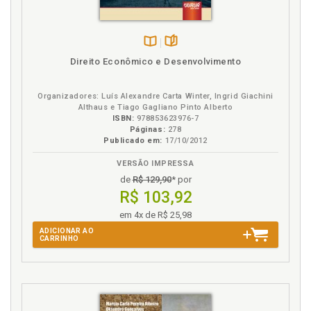
Disponível
páginas
Direito Econômico e Desenvolvimento
na
B.V.
Organizadores: Luís Alexandre Carta Winter, Ingrid Giachini
Althaus e Tiago Gagliano Pinto Alberto
ISBN:
978853623976-7
Páginas:
278
Publicado em:
17/10/2012
VERSÃO IMPRESSA
de
R$ 129,90
* por
R$ 103,92
em 4x de R$ 25,98
ADICIONAR AO
CARRINHO