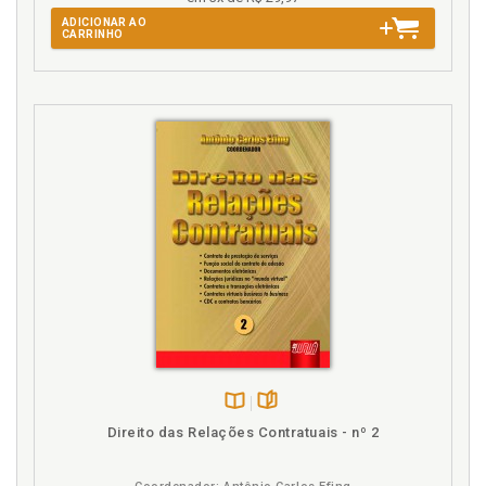
ADICIONAR AO
CARRINHO
Disponível
páginas
Direito das Relações Contratuais - nº 2
na
B.V.