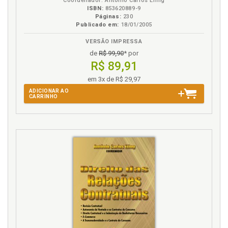
Coordenador: Antônio Carlos Efing
ISBN:
853620889-9
Páginas:
230
Publicado em:
18/01/2005
VERSÃO IMPRESSA
de
R$ 99,90
* por
R$ 89,91
em 3x de R$ 29,97
ADICIONAR AO
CARRINHO