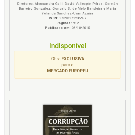
Diretores: Alessandra Galli, David Vallespín Pérez, Germán
Barreiro González, Gonçalo S. de Melo Bandeira e María
Yolanda Sánchez-Urán Azaña
ISBN:
978989712359-7
Páginas:
932
Publicado em:
08/10/2015
Indisponível
Obra
EXCLUSIVA
para o
MERCADO EUROPEU