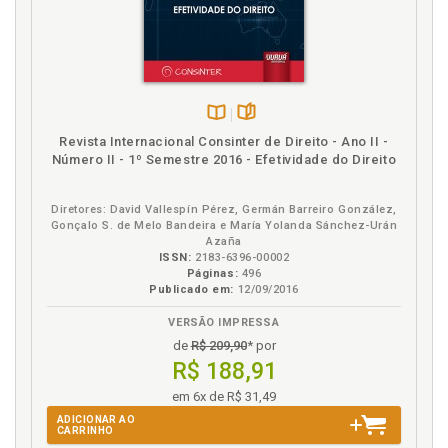
Disponível
páginas
Revista Internacional Consinter de Direito - Ano II -
na
Número II - 1º Semestre 2016 - Efetividade do Direito
B.V.
Diretores: David Vallespín Pérez, Germán Barreiro González,
Gonçalo S. de Melo Bandeira e María Yolanda Sánchez-Urán
Azaña
ISSN:
2183-6396-00002
Páginas:
496
Publicado em:
12/09/2016
VERSÃO IMPRESSA
de
R$ 209,90
* por
R$ 188,91
em 6x de R$ 31,49
ADICIONAR AO
CARRINHO