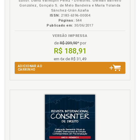
Editor: David Vallespín Pérez - Diretores: Germán Barreiro
González, Gonçalo S. de Melo Bandeira e María Yolanda
Sánchez-Urán Azaña
ISSN:
2183-6396-00004
Páginas:
544
Publicado em:
30/06/2017
VERSÃO IMPRESSA
de
R$ 209,90
* por
R$ 188,91
em 6x de R$ 31,49
ADICIONAR AO
CARRINHO