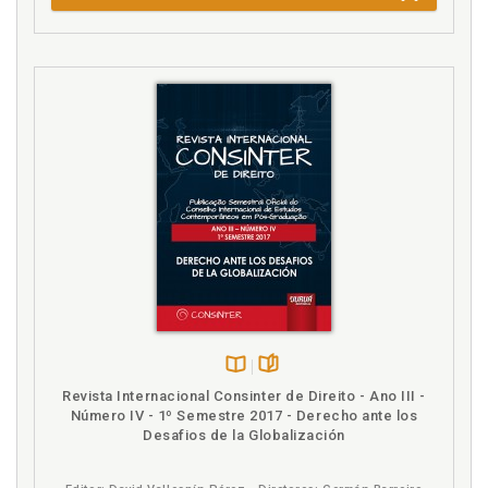
Disponível
páginas
Revista Internacional Consinter de Direito - Ano III -
na
Número IV - 1º Semestre 2017 - Derecho ante los
B.V.
Desafios de la Globalización