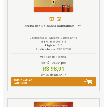
Disponível
páginas
Direito das Relações Contratuais - nº 1
na
B.V.
Coordenador: Antônio Carlos Efing
ISBN:
853620175-4
Páginas:
210
Publicado em:
19/09/2002
VERSÃO IMPRESSA
de
R$ 109,90
* por
R$ 98,91
em 3x de R$ 32,97
ADICIONAR AO
CARRINHO