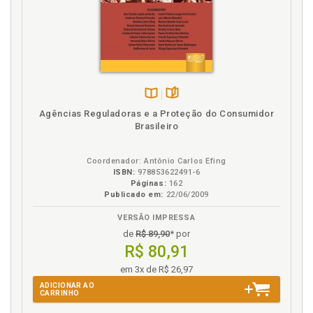
Disponível
páginas
Agências Reguladoras e a Proteção do Consumidor
na
Brasileiro
B.V.
Coordenador: Antônio Carlos Efing
ISBN:
978853622491-6
Páginas:
162
Publicado em:
22/06/2009
VERSÃO IMPRESSA
de
R$ 89,90
* por
R$ 80,91
em 3x de R$ 26,97
ADICIONAR AO
CARRINHO