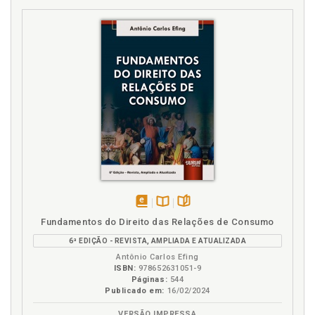
disponível
Disponível
páginas
Fundamentos do Direito das Relações de Consumo
em
na
6ª EDIÇÃO - REVISTA, AMPLIADA E ATUALIZADA
eBook
B.V.
Antônio Carlos Efing
ISBN:
978652631051-9
Páginas:
544
Publicado em:
16/02/2024
VERSÃO IMPRESSA