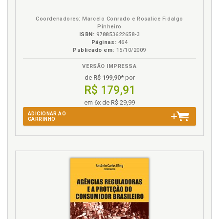
B.V.
Coordenadores: Marcelo Conrado e Rosalice Fidalgo
Pinheiro
ISBN:
978853622658-3
Páginas:
464
Publicado em:
15/10/2009
VERSÃO IMPRESSA
de
R$ 199,90
* por
R$ 179,91
em 6x de R$ 29,99
ADICIONAR AO
CARRINHO