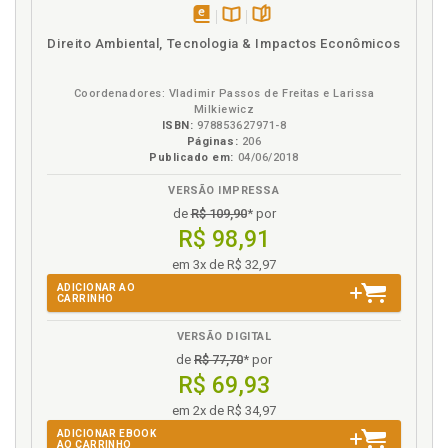
disponível
Disponível
páginas
Direito Ambiental, Tecnologia & Impactos Econômicos
em
na
eBook
B.V.
Coordenadores: Vladimir Passos de Freitas e Larissa
Milkiewicz
ISBN:
978853627971-8
Páginas:
206
Publicado em:
04/06/2018
VERSÃO IMPRESSA
de
R$ 109,90
* por
R$ 98,91
em 3x de R$ 32,97
ADICIONAR AO
CARRINHO
VERSÃO DIGITAL
de
R$ 77,70
* por
R$ 69,93
em 2x de R$ 34,97
ADICIONAR EBOOK
AO CARRINHO