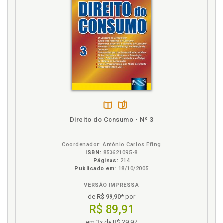
Disponível
páginas
Direito do Consumo - Nº 3
na
B.V.
Coordenador: Antônio Carlos Efing
ISBN:
853621095-8
Páginas:
214
Publicado em:
18/10/2005
VERSÃO IMPRESSA
de
R$ 99,90
* por
R$ 89,91
em 3x de R$ 29,97