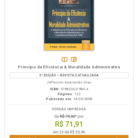
Disponível
páginas
Princípio da Eficiência & Moralidade Administrativa
na
2ª EDIÇÃO – REVISTA E ATUALIZADA
B.V.
Jefferson Aparecido Dias
ISBN:
978853621984-4
Páginas:
122
Publicado em:
14/05/2008
VERSÃO IMPRESSA
de
R$ 79,90
* por
R$ 71,91
em 2x de R$ 35,96