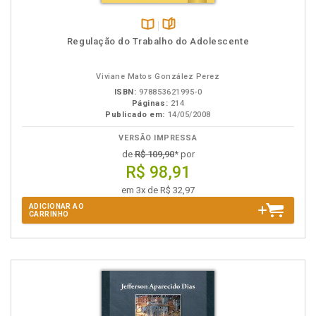
Disponível
páginas
Regulação do Trabalho do Adolescente
na
B.V.
Viviane Matos González Perez
ISBN:
978853621995-0
Páginas:
214
Publicado em:
14/05/2008
VERSÃO IMPRESSA
de
R$ 109,90
* por
R$ 98,91
em 3x de R$ 32,97
ADICIONAR AO
CARRINHO