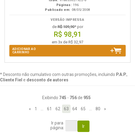
ISBN:
978853621922-6
Páginas:
196
Publicado em:
08/05/2008
VERSÃO IMPRESSA
de
R$ 109,90
* por
R$ 98,91
em 3x de R$ 32,97
ADICIONAR AO
CARRINHO
* Desconto não cumulativo com outras promoções, incluindo
P.A.P.
,
Cliente Fiel
e
desconto de autores
Exibindo
745
-
756
de
955
«
1
…
61
62
63
64
65
…
80
»
Ir para
Ir
página: