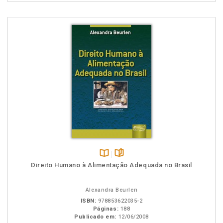
Disponível
páginas
Direito Humano à Alimentação Adequada no Brasil
na
B.V.
Alexandra Beurlen
ISBN:
978853622035-2
Páginas:
188
Publicado em:
12/06/2008