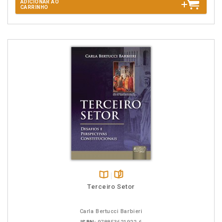
ADICIONAR AO
CARRINHO
Disponível
páginas
Terceiro Setor
na
B.V.
Carla Bertucci Barbieri