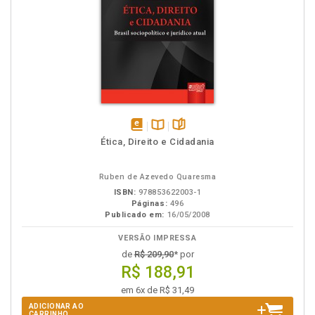
disponível
Disponível
páginas
Ética, Direito e Cidadania
em
na
eBook
B.V.
Ruben de Azevedo Quaresma
ISBN:
978853622003-1
Páginas:
496
Publicado em:
16/05/2008
VERSÃO IMPRESSA
de
R$ 209,90
* por
R$ 188,91
em 6x de R$ 31,49
ADICIONAR AO
CARRINHO