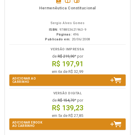
disponível
Disponível
páginas
Hermenêutica Constitucional
em
na
eBook
B.V.
Sergio Alves Gomes
ISBN:
978853621963-9
Páginas:
496
Publicado em:
20/06/2008
VERSÃO IMPRESSA
de
R$ 219,90
* por
R$ 197,91
em 6x de R$ 32,99
ADICIONAR AO
CARRINHO
VERSÃO DIGITAL
de
R$ 154,70
* por
R$ 139,23
em 5x de R$ 27,85
ADICIONAR EBOOK
AO CARRINHO