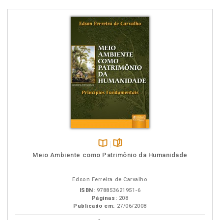
Disponível
páginas
Meio Ambiente como Patrimônio da Humanidade
na
B.V.
Edson Ferreira de Carvalho
ISBN:
978853621951-6
Páginas:
208
Publicado em:
27/06/2008