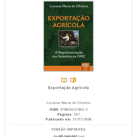
Disponível
páginas
Exportação Agrícola
na
B.V.
Luciana Maria de Oliveira
ISBN:
978853621863-2
Páginas:
347
Publicado em:
31/07/2008
VERSÃO IMPRESSA
de
R$ 169,90
* por