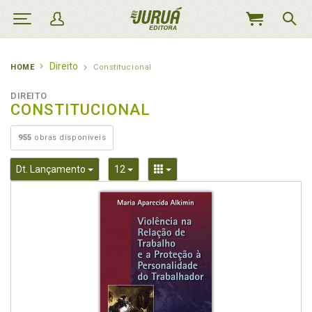
MEU
CARRINHO
Direito
HOME
Constitucional
DIREITO
CONSTITUCIONAL
955
obras disponíveis
Toggle Dropdown
Toggle Dropdown
Toggle Dropdown
Dt. Lançamento
12