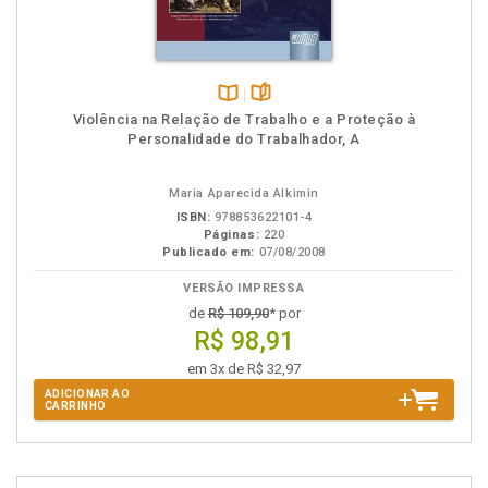
Disponível
páginas
Violência na Relação de Trabalho e a Proteção à
na
Personalidade do Trabalhador, A
B.V.
Maria Aparecida Alkimin
ISBN:
978853622101-4
Páginas:
220
Publicado em:
07/08/2008
VERSÃO IMPRESSA
de
R$ 109,90
* por
R$ 98,91
em 3x de R$ 32,97
ADICIONAR AO
CARRINHO