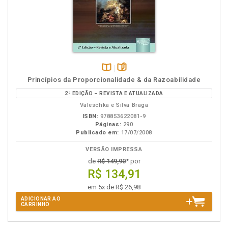
Disponível
páginas
Princípios da Proporcionalidade & da Razoabilidade
na
2ª EDIÇÃO – REVISTA E ATUALIZADA
B.V.
Valeschka e Silva Braga
ISBN:
978853622081-9
Páginas:
290
Publicado em:
17/07/2008
VERSÃO IMPRESSA
de
R$ 149,90
* por
R$ 134,91
em 5x de R$ 26,98
ADICIONAR AO
CARRINHO