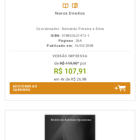
Disponível
páginas
Novos Direitos
na
B.V.
Coordenador: Reinaldo Pereira e Silva
ISBN:
978853621972-1
Páginas:
264
Publicado em:
16/05/2008
VERSÃO IMPRESSA
de
R$ 119,90
* por
R$ 107,91
em 4x de R$ 26,98
ADICIONAR AO
CARRINHO