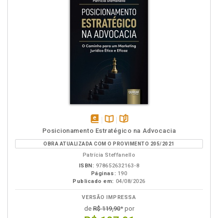
disponível
Disponível
páginas
Posicionamento Estratégico na Advocacia
em
na
OBRA ATUALIZADA COM O PROVIMENTO 205/2021
eBook
B.V.
Patrícia Steffanello
ISBN:
978652632163-8
Páginas:
190
Publicado em:
04/08/2026
VERSÃO IMPRESSA
de
R$ 119,90
* por