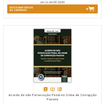
em 2x de R$ 28,85
ADICIONAR EBOOK
AO CARRINHO
disponível
Disponível
páginas
Acordo de não Persecução Penal no Crime de Corrupção
em
na
Passiva
eBook
B.V.