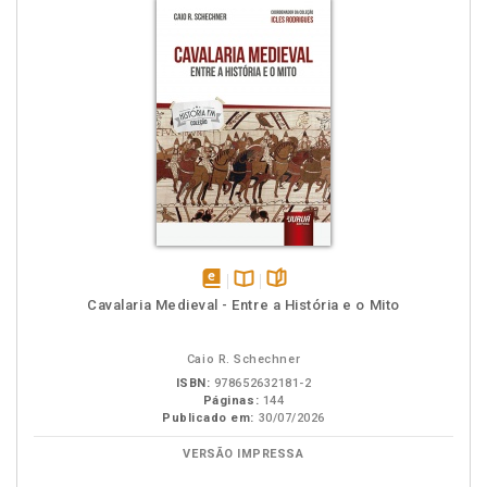
disponível
Disponível
páginas
Cavalaria Medieval - Entre a História e o Mito
em
na
eBook
B.V.
Caio R. Schechner
ISBN:
978652632181-2
Páginas:
144
Publicado em:
30/07/2026
VERSÃO IMPRESSA