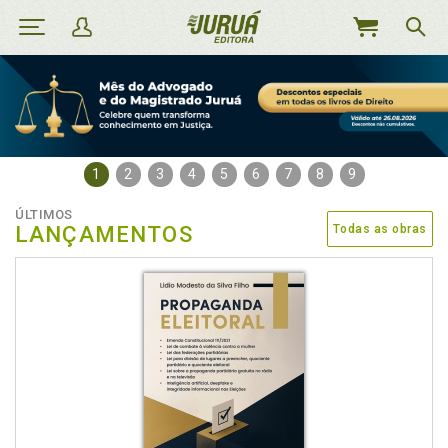
MEU
CARRINHO
1
2
3
4
5
6
7
8
9
ÚLTIMOS
LANÇAMENTOS
Todas as obras