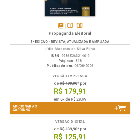
disponível
Disponível
páginas
Propaganda Eleitoral
em
na
5ª EDIÇÃO - REVISTA, ATUALIZADA E AMPLIADA
eBook
B.V.
Lídio Modesto da Silva Filho
ISBN:
978652632140-9
Páginas:
348
Publicado em:
06/08/2026
VERSÃO IMPRESSA
de
R$ 199,90
* por
R$ 179,91
em 6x de R$ 29,99
ADICIONAR AO
CARRINHO
VERSÃO DIGITAL
de
R$ 139,90
* por
R$ 125,91