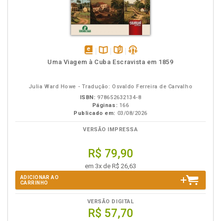
disponível
Disponível
páginas
podcast
Uma Viagem à Cuba Escravista em 1859
em
na
eBook
B.V.
Julia Ward Howe - Tradução: Osvaldo Ferreira de Carvalho
ISBN:
978652632134-8
Páginas:
166
Publicado em:
03/08/2026
VERSÃO IMPRESSA
R$ 79,90
em 3x de R$ 26,63
ADICIONAR AO
CARRINHO
VERSÃO DIGITAL
R$ 57,70