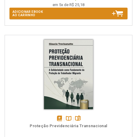
em 5x de R$ 25,18
ADICIONAR EBOOK
AO CARRINHO
disponível
Disponível
páginas
Proteção Previdenciária Transnacional
em
na
eBook
B.V.