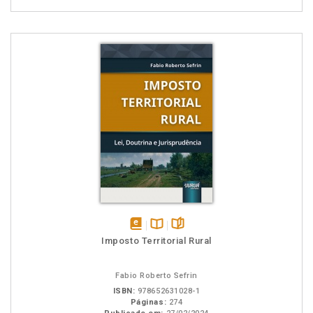
disponível
Disponível
páginas
Imposto Territorial Rural
em
na
eBook
B.V.
Fabio Roberto Sefrin
ISBN:
978652631028-1
Páginas:
274