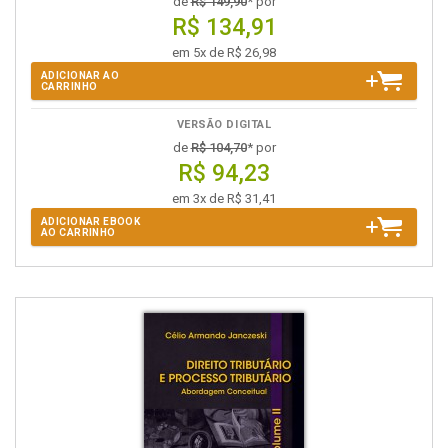
de
R$ 149,90
* por
R$ 134,91
em 5x de R$ 26,98
ADICIONAR AO
CARRINHO
VERSÃO DIGITAL
de
R$ 104,70
* por
R$ 94,23
em 3x de R$ 31,41
ADICIONAR EBOOK
AO CARRINHO