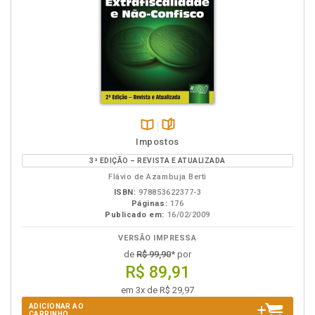
Disponível
páginas
Impostos
na
3ª EDIÇÃO – REVISTA E ATUALIZADA
B.V.
Flávio de Azambuja Berti
ISBN:
978853622377-3
Páginas:
176
Publicado em:
16/02/2009
VERSÃO IMPRESSA
de
R$ 99,90
* por
R$ 89,91
em 3x de R$ 29,97
ADICIONAR AO
CARRINHO