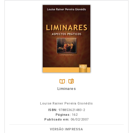
Disponível
páginas
Liminares
na
B.V.
Louise Rainer Pereira Gionédis
ISBN:
978853621483-2
Páginas:
162
Publicado em:
06/02/2007
VERSÃO IMPRESSA