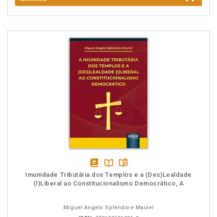
disponível
Disponível
páginas
Imunidade Tributária dos Templos e a (Des)Lealdade
em
na
(I)Liberal ao Constitucionalismo Democrático, A
eBook
B.V.
Miguel Angelo Splendore Maciel