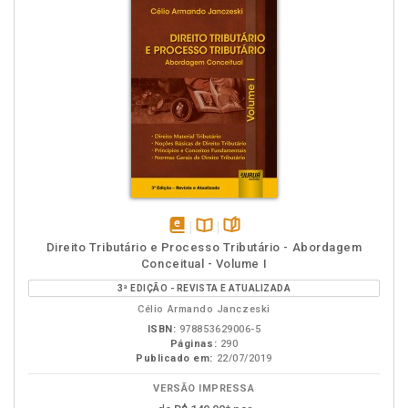
disponível
Disponível
páginas
Direito Tributário e Processo Tributário - Abordagem
em
na
Conceitual - Volume I
eBook
B.V.
3ª EDIÇÃO - REVISTA E ATUALIZADA
Célio Armando Janczeski
ISBN:
978853629006-5
Páginas:
290
Publicado em:
22/07/2019
VERSÃO IMPRESSA