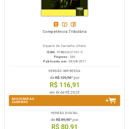
disponível
Disponível
páginas
Competência Tributária
em
na
eBook
B.V.
Dayana de Carvalho Uhdre
ISBN:
978853627101-9
Páginas:
246
Publicado em:
04/08/2017
VERSÃO IMPRESSA
de
R$ 129,90
* por
R$ 116,91
em 4x de R$ 29,23
ADICIONAR AO
CARRINHO
VERSÃO DIGITAL
de
R$ 89,90
* por
R$ 80,91