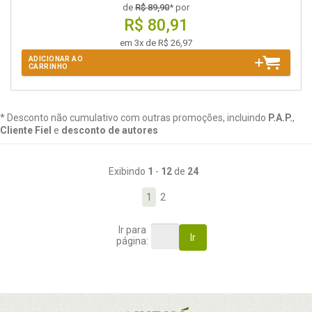
de
R$ 89,90
* por
R$ 80,91
em 3x de R$ 26,97
ADICIONAR AO
CARRINHO
* Desconto não cumulativo com outras promoções, incluindo
P.A.P.
,
Cliente Fiel
e
desconto de autores
Exibindo
1
-
12
de
24
1
2
Ir para
Ir
página: