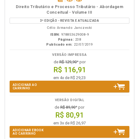
disponível
Disponível
páginas
Direito Tributário e Processo Tributário - Abordagem
em
na
Conceitual - Volume III
eBook
B.V.
3ª EDIÇÃO - REVISTA E ATUALIZADA
Célio Armando Janczeski
ISBN:
978853629008-9
Páginas:
238
Publicado em:
22/07/2019
VERSÃO IMPRESSA
de
R$ 129,90
* por
R$ 116,91
em 4x de R$ 29,23
ADICIONAR AO
CARRINHO
VERSÃO DIGITAL
de
R$ 89,90
* por
R$ 80,91
em 3x de R$ 26,97
ADICIONAR EBOOK
AO CARRINHO