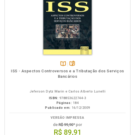
Disponível
páginas
ISS - Aspectos Controversos e a Tributação dos Serviços
na
Bancários
B.V.
Jeferson Dytz Marin e Carlos Alberto Lunelli
ISBN:
978853622744-3
Páginas:
184
Publicado em:
16/12/2009
VERSÃO IMPRESSA
de
R$ 99,90
* por
R$ 89,91