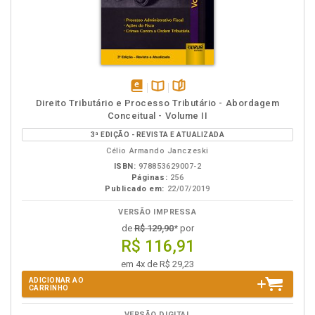
disponível
Disponível
páginas
Direito Tributário e Processo Tributário - Abordagem
em
na
Conceitual - Volume II
eBook
B.V.
3ª EDIÇÃO - REVISTA E ATUALIZADA
Célio Armando Janczeski
ISBN:
978853629007-2
Páginas:
256
Publicado em:
22/07/2019
VERSÃO IMPRESSA
de
R$ 129,90
* por
R$ 116,91
em 4x de R$ 29,23
ADICIONAR AO
CARRINHO
VERSÃO DIGITAL