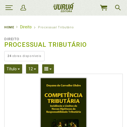
MEU
CARRINHO
Direito
HOME
Processual Tributário
DIREITO
PROCESSUAL TRIBUTÁRIO
24
obras disponíveis
Toggle Dropdown
Toggle Dropdown
Toggle Dropdown
Título
12