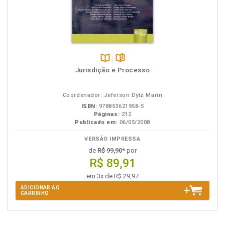
Disponível
páginas
Jurisdição e Processo
na
B.V.
Coordenador: Jeferson Dytz Marin
ISBN:
978853621958-5
Páginas:
212
Publicado em:
06/05/2008
VERSÃO IMPRESSA
de
R$ 99,90
* por
R$ 89,91
em 3x de R$ 29,97
ADICIONAR AO
CARRINHO