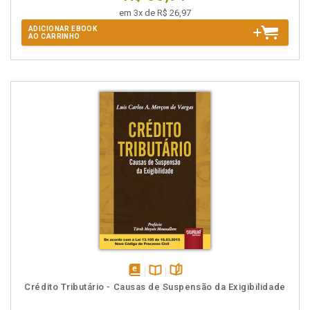
em 3x de R$ 26,97
ADICIONAR EBOOK
AO CARRINHO
disponível
Disponível
páginas
Crédito Tributário - Causas de Suspensão da Exigibilidade
em
na