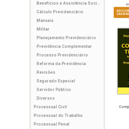
Benefícios e Assistência Social
e
ADICIO
Cálculo Previdenciário
CARRIN
Manuais
Militar
Planejamento Previdenciário
Previdência Complementar
Processo Previdenciário
Reforma da Previdência
Revisões
Segurado Especial
Servidor Público
Diversos
ém
Folheie
Também
Também
Folheie
Também
També
F
Processual Civil
Compe
Processual do Trabalho
Processual Penal