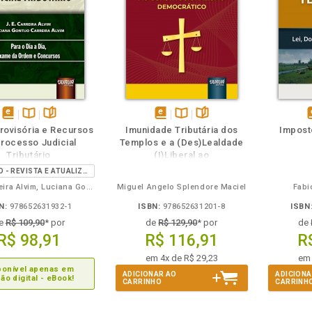
m
olheie
Também
Também
Folheie
em
Disponível
páginas
disponível
Disponível
páginas
d
Provisória e Recursos
Imunidade Tributária dos
Imposto
eBook
na
em
na
rocesso Judicial
Templos e a (Des)Lealdade
B.V.
eBook
B.V.
e
Tributário
(I)Liberal ao
Constitucionalismo
2ª EDIÇÃO - REVISTA E ATUALIZADA
Democrático, A
J. E. Carreira Alvim, Luciana Gontijo Carreira Alvim
Miguel Angelo Splendore Maciel
Fabi
N:
978652631932-1
ISBN:
978652631201-8
ISBN
e
R$ 109,90
* por
de
R$ 129,90
* por
de
R$ 98,91
R$ 116,91
R
em 4x de R$ 29,23
em 
ponível apenas em
ADICIONAR AO
ADICIONA
ão digital - eBook!
CARRINHO
CARRINH