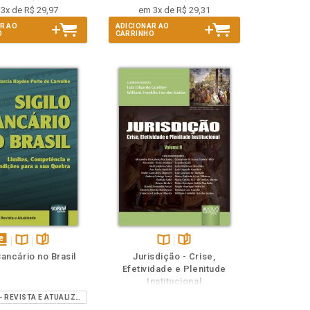
3x de R$ 29,97
em 3x de R$ 29,31
R AO
ADICIONAR AO
O
CARRINHO
isponível
Disponível
páginas
Disponível
páginas
Bancário no Brasil
Jurisdição - Crise,
em
na
na
Efetividade e Plenitude
Book
B.V.
B.V.
Institucional
2ª EDIÇÃO - REVISTA E ATUALIZADA