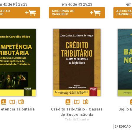
m 4x de R$ 29,23
em 4x de R$ 29,23
em 
NAR AO
ADICIONAR AO
ADICIONA
HO
CARRINHO
CARRINH
m
olheie
Também
Folheie
disponível
Disponível
páginas
disponível
Disponível
páginas
d
tência Tributária
Crédito Tributário - Causas
Sigilo 
em
na
em
na
de Suspensão da
eBook
B.V.
eBook
B.V.
e
Exigibilidade