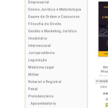
Empresarial
Ensino Jurídico e Metodologia
Exame de Ordem e Concursos
Filosofia do Direito
Gestão e Marketing Jurídico
Imobiliário
Internacional
Jurisprudência
Legislação
ém
Folheie
Também
Também
Folheie
Também
També
F
Medicina Legal
Dir
Proc
Militar
Abord
Notarial e Registral
Célio
Penal
ISB
Previdenciário
d
Aposentadoria