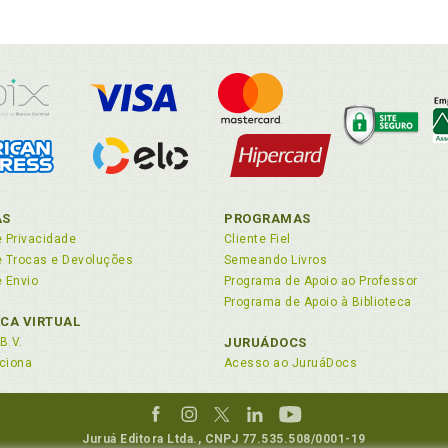
AS
PROGRAMAS
e Privacidade
Cliente Fiel
de Trocas e Devoluções
Semeando Livros
e Envio
Programa de Apoio ao Professor
Programa de Apoio à Biblioteca
ECA VIRTUAL
B.V.
JURUÁDOCS
ciona
Acesso ao JuruáDocs
Juruá Editora Ltda., CNPJ 77.535.508/0001-19