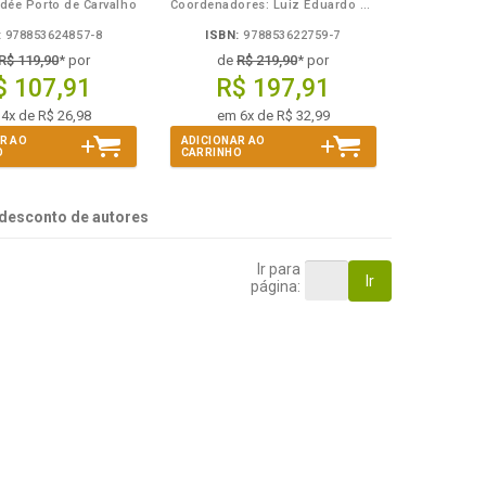
dée Porto de Carvalho
Coordenadores: Luiz Eduardo Gunther e Willians Franklin Lira dos Santos
:
978853624857-8
ISBN:
978853622759-7
R$ 119,90
* por
de
R$ 219,90
* por
$ 107,91
R$ 197,91
4x de R$ 26,98
em 6x de R$ 32,99
R AO
ADICIONAR AO
O
CARRINHO
desconto de autores
Ir para
Ir
página: