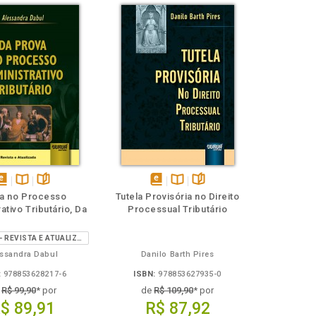
isponível
Disponível
páginas
disponível
Disponível
páginas
a no Processo
Tutela Provisória no Direito
em
na
em
na
ativo Tributário, Da
Processual Tributário
Book
B.V.
eBook
B.V.
4ª EDIÇÃO - REVISTA E ATUALIZADA
essandra Dabul
Danilo Barth Pires
:
978853628217-6
ISBN:
978853627935-0
e
R$ 99,90
* por
de
R$ 109,90
* por
$ 89,91
R$ 87,92