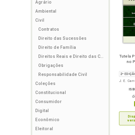
Agrário
Ambiental
Civil
Contratos
Direito das Sucessões
Direito de Família
ém
Folheie
Também
Também
Folheie
Também
També
F
Direitos Reais e Direito das Coisas
Tutela 
no P
Obrigações
Responsabilidade Civil
Coleções
ISB
Constitucional
d
Consumidor
Digital
Dis
Econômico
vers
Eleitoral