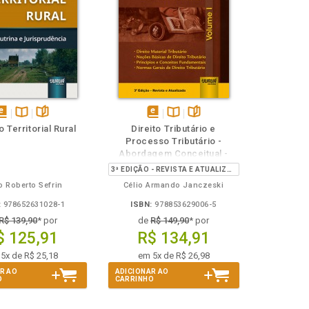
isponível
Disponível
páginas
disponível
Disponível
páginas
 Territorial Rural
Direito Tributário e
em
na
em
na
Processo Tributário -
Book
B.V.
eBook
B.V.
Abordagem Conceitual -
Volume I
3ª EDIÇÃO - REVISTA E ATUALIZADA
o Roberto Sefrin
Célio Armando Janczeski
:
978652631028-1
ISBN:
978853629006-5
R$ 139,90
* por
de
R$ 149,90
* por
$ 125,91
R$ 134,91
5x de R$ 25,18
em 5x de R$ 26,98
R AO
ADICIONAR AO
O
CARRINHO