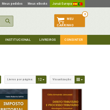
Meus pedidos
Meus eBooks
Juruá Europa
0
MEU
CARRINHO
INSTITUCIONAL
LIVREIROS
CONSINTER
Toggle Dropdown
Toggle Dropdown
Toggle Dropdown
12
Livros por página:
Visualização: