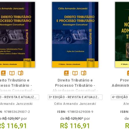
m
olheie
Também
Também
Folheie
disponível
Disponível
páginas
disponível
Disponível
páginas
d
eito Tributário e
Direito Tributário e
Prov
em
na
em
na
esso Tributário -
Processo Tributário -
Administr
eBook
B.V.
eBook
B.V.
e
agem Conceitual -
Abordagem Conceitual -
Volume II
Volume III
3ª EDIÇÃO - REVISTA E ATUALIZADA
3ª EDIÇÃO - REVISTA E ATUALIZADA
 Armando Janczeski
Célio Armando Janczeski
Al
N:
978853629007-2
ISBN:
978853629008-9
ISBN
e
R$ 129,90
* por
de
R$ 129,90
* por
d
R$ 116,91
R$ 116,91
R