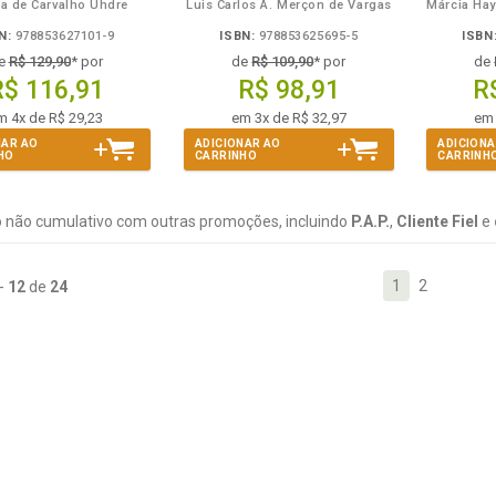
a de Carvalho Uhdre
Luis Carlos A. Merçon de Vargas
Márcia Hay
N:
978853627101-9
ISBN:
978853625695-5
ISBN
e
R$ 129,90
* por
de
R$ 109,90
* por
de
R$ 116,91
R$ 98,91
R
m 4x de R$ 29,23
em 3x de R$ 32,97
em 
NAR AO
ADICIONAR AO
ADICIONA
HO
CARRINHO
CARRINH
 não cumulativo com outras promoções, incluindo
P.A.P.
,
Cliente Fiel
e
1
2
-
12
de
24