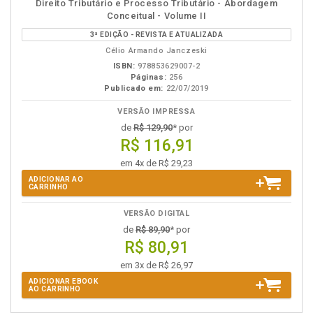
disponível
Disponível
páginas
Direito Tributário e Processo Tributário - Abordagem
em
na
Conceitual - Volume II
eBook
B.V.
3ª EDIÇÃO - REVISTA E ATUALIZADA
Célio Armando Janczeski
ISBN:
978853629007-2
Páginas:
256
Publicado em:
22/07/2019
VERSÃO IMPRESSA
de
R$ 129,90
* por
R$ 116,91
em 4x de R$ 29,23
ADICIONAR AO
CARRINHO
VERSÃO DIGITAL
de
R$ 89,90
* por
R$ 80,91
em 3x de R$ 26,97
ADICIONAR EBOOK
AO CARRINHO