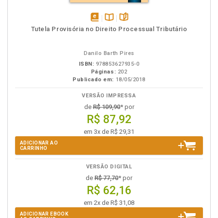
disponível
Disponível
páginas
Tutela Provisória no Direito Processual Tributário
em
na
eBook
B.V.
Danilo Barth Pires
ISBN:
978853627935-0
Páginas:
202
Publicado em:
18/05/2018
VERSÃO IMPRESSA
de
R$ 109,90
* por
R$ 87,92
em 3x de R$ 29,31
ADICIONAR AO
CARRINHO
VERSÃO DIGITAL
de
R$ 77,70
* por
R$ 62,16
em 2x de R$ 31,08
ADICIONAR EBOOK