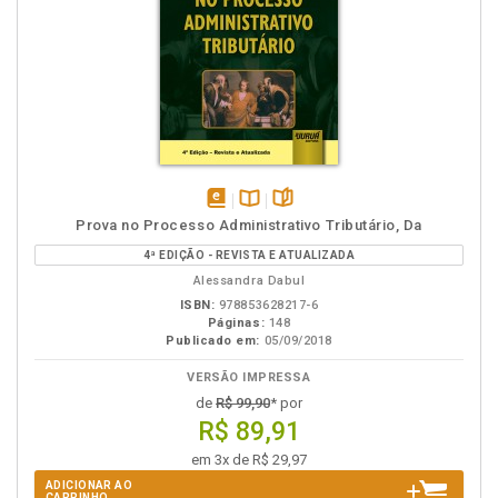
disponível
Disponível
páginas
Prova no Processo Administrativo Tributário, Da
em
na
4ª EDIÇÃO - REVISTA E ATUALIZADA
eBook
B.V.
Alessandra Dabul
ISBN:
978853628217-6
Páginas:
148
Publicado em:
05/09/2018
VERSÃO IMPRESSA
de
R$ 99,90
* por
R$ 89,91
em 3x de R$ 29,97
ADICIONAR AO
CARRINHO