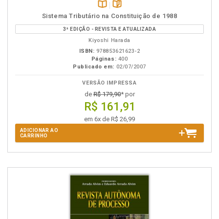
Disponível
páginas
Sistema Tributário na Constituição de 1988
na
3ª EDIÇÃO - REVISTA E ATUALIZADA
B.V.
Kiyoshi Harada
ISBN:
978853621623-2
Páginas:
400
Publicado em:
02/07/2007
VERSÃO IMPRESSA
de
R$ 179,90
* por
R$ 161,91
em 6x de R$ 26,99
ADICIONAR AO
CARRINHO