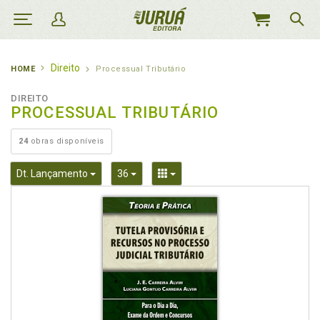
MEU
CARRINHO
Direito
HOME
Processual Tributário
DIREITO
PROCESSUAL TRIBUTÁRIO
24
obras disponíveis
Toggle Dropdown
Toggle Dropdown
Toggle Dropdown
Dt. Lançamento
36