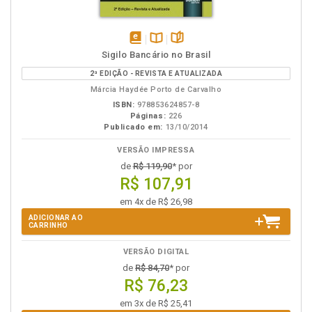
disponível
Disponível
páginas
Sigilo Bancário no Brasil
em
na
2ª EDIÇÃO - REVISTA E ATUALIZADA
eBook
B.V.
Márcia Haydée Porto de Carvalho
ISBN:
978853624857-8
Páginas:
226
Publicado em:
13/10/2014
VERSÃO IMPRESSA
de
R$ 119,90
* por
R$ 107,91
em 4x de R$ 26,98
ADICIONAR AO
CARRINHO
VERSÃO DIGITAL
de
R$ 84,70
* por
R$ 76,23
em 3x de R$ 25,41