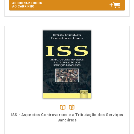
ADICIONAR EBOOK
AO CARRINHO
Disponível
páginas
ISS - Aspectos Controversos e a Tributação dos Serviços
na
Bancários
B.V.