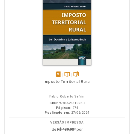
disponível
Disponível
páginas
Imposto Territorial Rural
em
na
eBook
B.V.
Fabio Roberto Sefrin
ISBN:
978652631028-1
Páginas:
274
Publicado em:
27/02/2024
VERSÃO IMPRESSA
de
R$ 139,90
* por