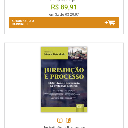
R$ 89,91
em 3x de R$ 29,97
ADICIONAR AO
CARRINHO
Disponível
páginas
Jurisdição e Processo