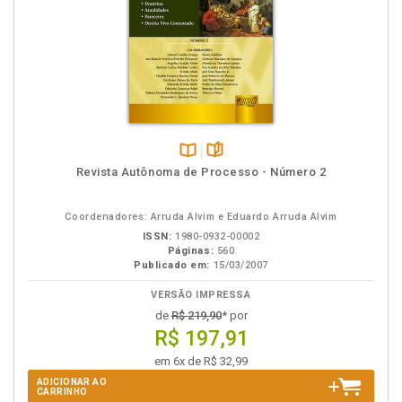
Disponível
páginas
Revista Autônoma de Processo - Número 2
na
B.V.
Coordenadores: Arruda Alvim e Eduardo Arruda Alvim
ISSN:
1980-0932-00002
Páginas:
560
Publicado em:
15/03/2007
VERSÃO IMPRESSA
de
R$ 219,90
* por
R$ 197,91
em 6x de R$ 32,99
ADICIONAR AO
CARRINHO