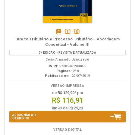
disponível
Disponível
páginas
Direito Tributário e Processo Tributário - Abordagem
em
na
Conceitual - Volume III
eBook
B.V.
3ª EDIÇÃO - REVISTA E ATUALIZADA
Célio Armando Janczeski
ISBN:
978853629008-9
Páginas:
238
Publicado em:
22/07/2019
VERSÃO IMPRESSA
de
R$ 129,90
* por
R$ 116,91
em 4x de R$ 29,23
ADICIONAR AO
CARRINHO
VERSÃO DIGITAL