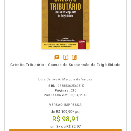
disponível
Disponível
páginas
Crédito Tributário - Causas de Suspensão da Exigibilidade
em
na
eBook
B.V.
Luis Carlos A. Merçon de Vargas
ISBN:
978853625695-5
Páginas:
210
Publicado em:
08/04/2016
VERSÃO IMPRESSA
de
R$ 109,90
* por
R$ 98,91
em 3x de R$ 32,97