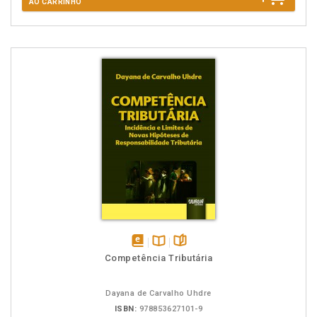
AO CARRINHO
disponível
Disponível
páginas
Competência Tributária
em
na
eBook
B.V.
Dayana de Carvalho Uhdre
ISBN:
978853627101-9