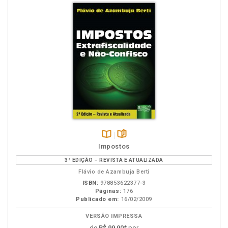
Disponível
páginas
Impostos
na
3ª EDIÇÃO – REVISTA E ATUALIZADA
B.V.
Flávio de Azambuja Berti
ISBN:
978853622377-3
Páginas:
176
Publicado em:
16/02/2009
VERSÃO IMPRESSA
de
R$ 99,90
* por