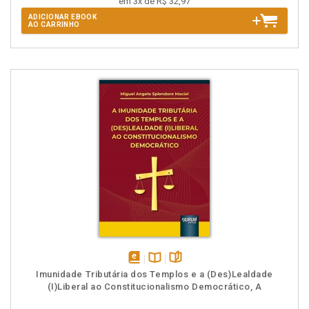
em 3x de R$ 32,97
ADICIONAR EBOOK
AO CARRINHO
disponível
Disponível
páginas
Imunidade Tributária dos Templos e a (Des)Lealdade
em
na
(I)Liberal ao Constitucionalismo Democrático, A
eBook
B.V.