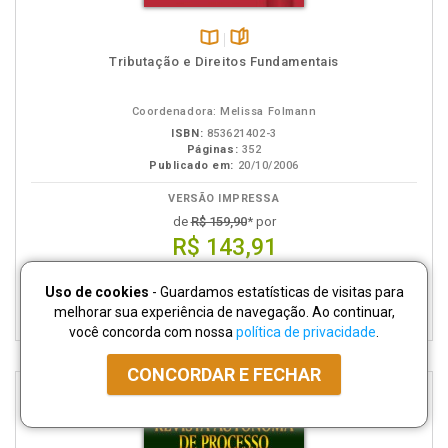
Disponível
páginas
Tributação e Direitos Fundamentais
na
B.V.
Coordenadora: Melissa Folmann
ISBN:
853621402-3
Páginas:
352
Publicado em:
20/10/2006
VERSÃO IMPRESSA
de
R$ 159,90
* por
R$ 143,91
em 5x de R$ 28,78
Uso de cookies
- Guardamos estatísticas de visitas para
ADICIONAR AO
CARRINHO
melhorar sua experiência de navegação. Ao continuar,
você concorda com nossa
política de privacidade
.
CONCORDAR E FECHAR