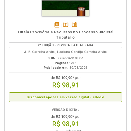
em
Disponível
páginas
Tutela Provisória e Recursos no Processo Judicial
eBook
na
Tributário
B.V.
2ª EDIÇÃO - REVISTA E ATUALIZADA
J. E. Carreira Alvim, Luciana Gontijo Carreira Alvim
ISBN:
978652631932-1
Páginas:
248
Publicado em:
30/03/2026
de
R$ 109,90
* por
R$ 98,91
Disponível apenas em versão digital - eBook!
VERSÃO DIGITAL
de
R$ 109,90
* por
R$ 98,91