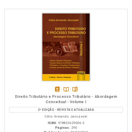
disponível
Disponível
páginas
Direito Tributário e Processo Tributário - Abordagem
em
na
Conceitual - Volume I
eBook
B.V.
3ª EDIÇÃO - REVISTA E ATUALIZADA
Célio Armando Janczeski
ISBN:
978853629006-5
Páginas:
290