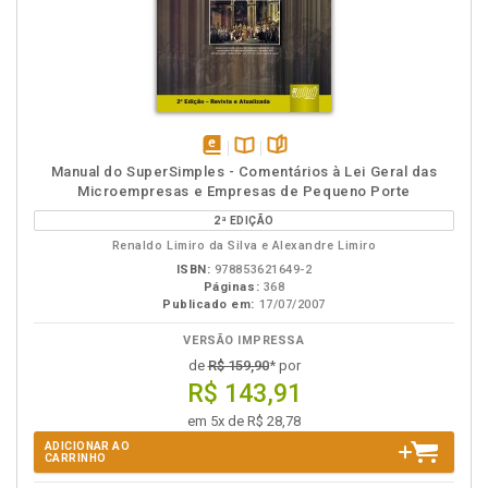
disponível
Disponível
páginas
Manual do SuperSimples - Comentários à Lei Geral das
em
na
Microempresas e Empresas de Pequeno Porte
eBook
B.V.
2ª EDIÇÃO
Renaldo Limiro da Silva e Alexandre Limiro
ISBN:
978853621649-2
Páginas:
368
Publicado em:
17/07/2007
VERSÃO IMPRESSA
de
R$ 159,90
* por
R$ 143,91
em 5x de R$ 28,78
ADICIONAR AO
CARRINHO