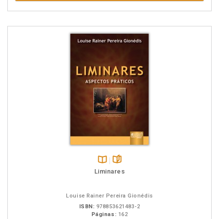
Disponível
páginas
Liminares
na
B.V.
Louise Rainer Pereira Gionédis
ISBN:
978853621483-2
Páginas:
162