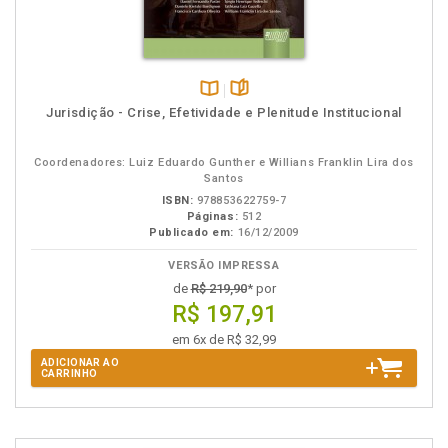
Disponível
páginas
Jurisdição - Crise, Efetividade e Plenitude Institucional
na
B.V.
Coordenadores: Luiz Eduardo Gunther e Willians Franklin Lira dos
Santos
ISBN:
978853622759-7
Páginas:
512
Publicado em:
16/12/2009
VERSÃO IMPRESSA
de
R$ 219,90
* por
R$ 197,91
em 6x de R$ 32,99
ADICIONAR AO
CARRINHO