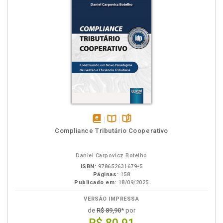
disponível
Disponível
páginas
Compliance Tributário Cooperativo
em
na
eBook
B.V.
Daniel Carpovicz Botelho
ISBN:
978652631679-5
Páginas:
158
Publicado em:
18/09/2025
VERSÃO IMPRESSA
de
R$ 89,90
* por