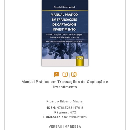
disponível
Disponível
páginas
Manual Prático em Transações de Captação e
em
na
Investimento
eBook
B.V.
Ricardo Ribeiro Maciel
ISBN:
978652631470-8
Páginas:
672
Publicado em:
28/03/2025
VERSÃO IMPRESSA