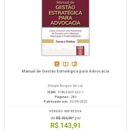
disponível
Disponível
páginas
Manual de Gestão Estratégica para Advocacia
em
na
eBook
B.V.
Sheyla Borges de Liz
ISBN:
978652631622-1
Páginas:
286
Publicado em:
30/09/2025
VERSÃO IMPRESSA
de
R$ 159,90
* por
R$ 143,91