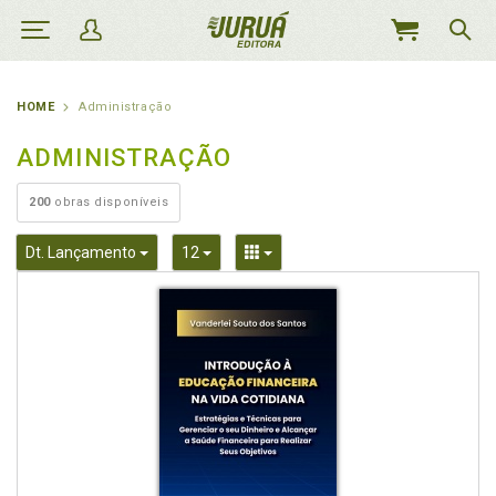
MEU
CARRINHO
HOME
Administração
ADMINISTRAÇÃO
200
obras disponíveis
Toggle Dropdown
Toggle Dropdown
Toggle Dropdown
Dt. Lançamento
12