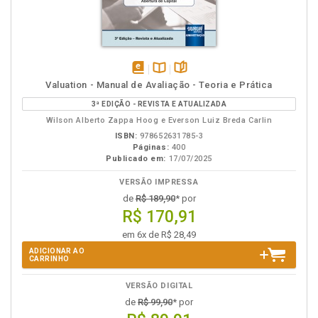
disponível
Disponível
páginas
Valuation - Manual de Avaliação - Teoria e Prática
em
na
3ª EDIÇÃO - REVISTA E ATUALIZADA
eBook
B.V.
Wilson Alberto Zappa Hoog e Everson Luiz Breda Carlin
ISBN:
978652631785-3
Páginas:
400
Publicado em:
17/07/2025
VERSÃO IMPRESSA
de
R$ 189,90
* por
R$ 170,91
em 6x de R$ 28,49
ADICIONAR AO
CARRINHO
VERSÃO DIGITAL
de
R$ 99,90
* por