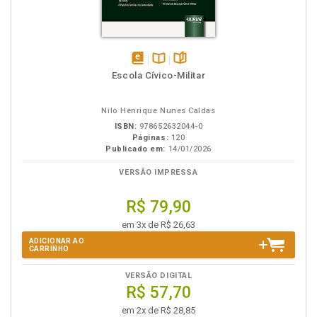
disponível
Disponível
páginas
Escola Cívico-Militar
em
na
eBook
B.V.
Nilo Henrique Nunes Caldas
ISBN:
978652632044-0
Páginas:
120
Publicado em:
14/01/2026
VERSÃO IMPRESSA
R$ 79,90
em 3x de R$ 26,63
ADICIONAR AO
CARRINHO
VERSÃO DIGITAL
R$ 57,70
em 2x de R$ 28,85