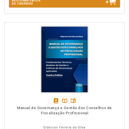
ADICIONAR EBOOK
AO CARRINHO
disponível
Disponível
páginas
Manual de Governança e Gestão dos Conselhos de
em
na
Fiscalização Profissional
eBook
B.V.
Elderson Ferreira da Silva