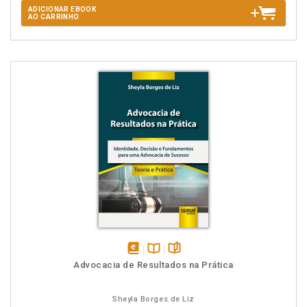
ADICIONAR EBOOK
AO CARRINHO
disponível
Disponível
páginas
Advocacia de Resultados na Prática
em
na
eBook
B.V.
Sheyla Borges de Liz