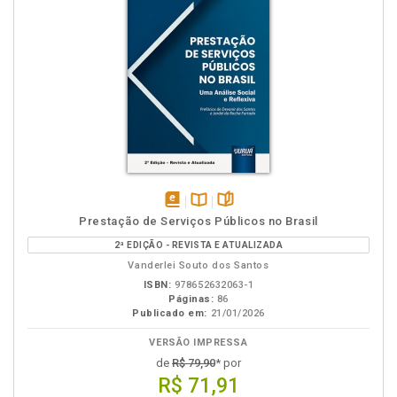
disponível
Disponível
páginas
Prestação de Serviços Públicos no Brasil
em
na
2ª EDIÇÃO - REVISTA E ATUALIZADA
eBook
B.V.
Vanderlei Souto dos Santos
ISBN:
978652632063-1
Páginas:
86
Publicado em:
21/01/2026
VERSÃO IMPRESSA
de
R$ 79,90
* por
R$ 71,91