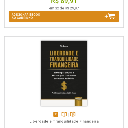
R$ 89,91
em 3x de R$ 29,97
ADICIONAR EBOOK
AO CARRINHO
disponível
Disponível
páginas
Liberdade e Tranquilidade Financeira
em
na