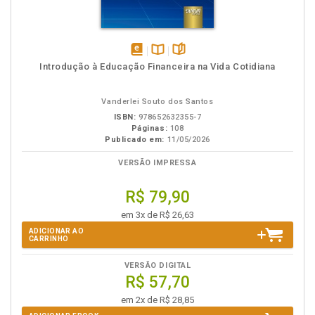
disponível
Disponível
páginas
Introdução à Educação Financeira na Vida Cotidiana
em
na
eBook
B.V.
Vanderlei Souto dos Santos
ISBN:
978652632355-7
Páginas:
108
Publicado em:
11/05/2026
VERSÃO IMPRESSA
R$ 79,90
em 3x de R$ 26,63
ADICIONAR AO
CARRINHO
VERSÃO DIGITAL
R$ 57,70
em 2x de R$ 28,85