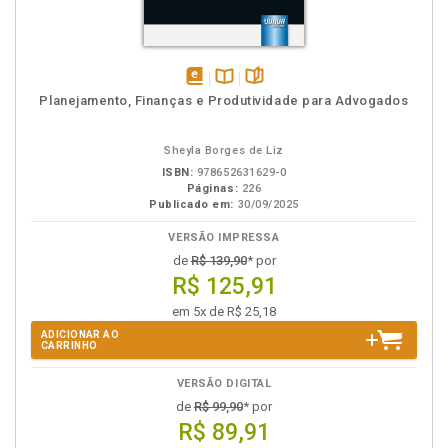
disponível
Disponível
páginas
Planejamento, Finanças e Produtividade para Advogados
em
na
eBook
B.V.
Sheyla Borges de Liz
ISBN:
978652631629-0
Páginas:
226
Publicado em:
30/09/2025
VERSÃO IMPRESSA
de
R$ 139,90
* por
R$ 125,91
em 5x de R$ 25,18
ADICIONAR AO
CARRINHO
VERSÃO DIGITAL
de
R$ 99,90
* por
R$ 89,91