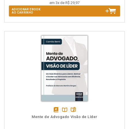
em 3x de R$ 29,97
ADICIONAR EBOOK
AO CARRINHO
disponível
Disponível
páginas
Mente de Advogado Visão de Líder
em
na
eBook
B.V.