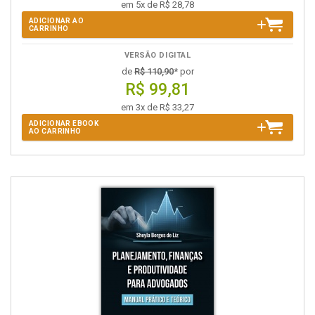
em 5x de R$ 28,78
ADICIONAR AO
CARRINHO
VERSÃO DIGITAL
de
R$ 110,90
* por
R$ 99,81
em 3x de R$ 33,27
ADICIONAR EBOOK
AO CARRINHO