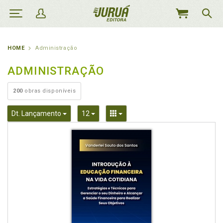
MEU
CARRINHO
HOME
Administração
ADMINISTRAÇÃO
200
obras disponíveis
Toggle Dropdown
Toggle Dropdown
Toggle Dropdown
Dt. Lançamento
12