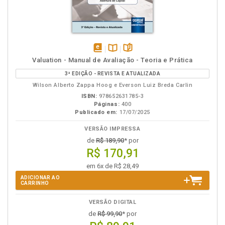
disponível
Disponível
páginas
Valuation - Manual de Avaliação - Teoria e Prática
em
na
3ª EDIÇÃO - REVISTA E ATUALIZADA
eBook
B.V.
Wilson Alberto Zappa Hoog e Everson Luiz Breda Carlin
ISBN:
978652631785-3
Páginas:
400
Publicado em:
17/07/2025
VERSÃO IMPRESSA
de
R$ 189,90
* por
R$ 170,91
em 6x de R$ 28,49
ADICIONAR AO
CARRINHO
VERSÃO DIGITAL
de
R$ 99,90
* por