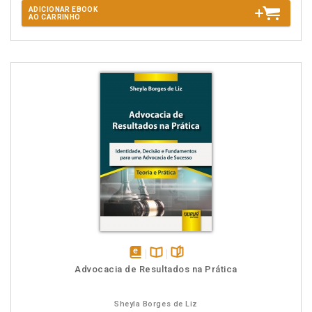
ADICIONAR EBOOK
AO CARRINHO
disponível
Disponível
páginas
Advocacia de Resultados na Prática
em
na
eBook
B.V.
Sheyla Borges de Liz