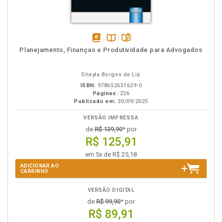
disponível
Disponível
páginas
Planejamento, Finanças e Produtividade para Advogados
em
na
eBook
B.V.
Sheyla Borges de Liz
ISBN:
978652631629-0
Páginas:
226
Publicado em:
30/09/2025
VERSÃO IMPRESSA
de
R$ 139,90
* por
R$ 125,91
em 5x de R$ 25,18
ADICIONAR AO
CARRINHO
VERSÃO DIGITAL
de
R$ 99,90
* por
R$ 89,91