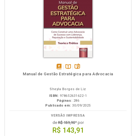
disponível
Disponível
páginas
Manual de Gestão Estratégica para Advocacia
em
na
eBook
B.V.
Sheyla Borges de Liz
ISBN:
978652631622-1
Páginas:
286
Publicado em:
30/09/2025
VERSÃO IMPRESSA
de
R$ 159,90
* por
R$ 143,91