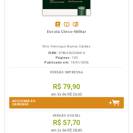
disponível
Disponível
páginas
Escola Cívico-Militar
em
na
eBook
B.V.
Nilo Henrique Nunes Caldas
ISBN:
978652632044-0
Páginas:
120
Publicado em:
14/01/2026
VERSÃO IMPRESSA
R$ 79,90
em 3x de R$ 26,63
ADICIONAR AO
CARRINHO
VERSÃO DIGITAL
R$ 57,70
em 2x de R$ 28,85