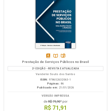
disponível
Disponível
páginas
Prestação de Serviços Públicos no Brasil
em
na
2ª EDIÇÃO - REVISTA E ATUALIZADA
eBook
B.V.
Vanderlei Souto dos Santos
ISBN:
978652632063-1
Páginas:
86
Publicado em:
21/01/2026
VERSÃO IMPRESSA
de
R$ 79,90
* por
R$ 71,91