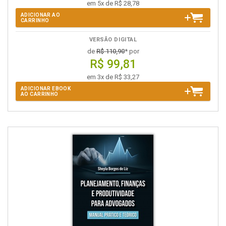
em 5x de R$ 28,78
ADICIONAR AO
CARRINHO
VERSÃO DIGITAL
de
R$ 110,90
* por
R$ 99,81
em 3x de R$ 33,27
ADICIONAR EBOOK
AO CARRINHO