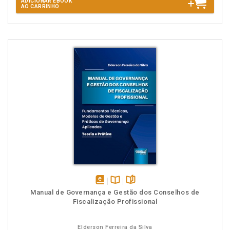
ADICIONAR EBOOK
AO CARRINHO
disponível
Disponível
páginas
Manual de Governança e Gestão dos Conselhos de
em
na
Fiscalização Profissional
eBook
B.V.
Elderson Ferreira da Silva