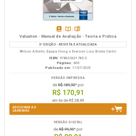
disponível
Disponível
páginas
Valuation - Manual de Avaliação - Teoria e Prática
em
na
3ª EDIÇÃO - REVISTA E ATUALIZADA
eBook
B.V.
Wilson Alberto Zappa Hoog e Everson Luiz Breda Carlin
ISBN:
978652631785-3
Páginas:
400
Publicado em:
17/07/2025
VERSÃO IMPRESSA
de
R$ 189,90
* por
R$ 170,91
em 6x de R$ 28,49
ADICIONAR AO
CARRINHO
VERSÃO DIGITAL
de
R$ 99,90
* por