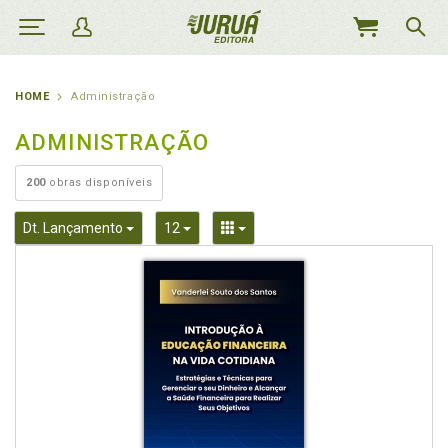
MEU
CARRINHO
HOME
Administração
ADMINISTRAÇÃO
200
obras disponíveis
Toggle Dropdown
Toggle Dropdown
Toggle Dropdown
Dt. Lançamento
12