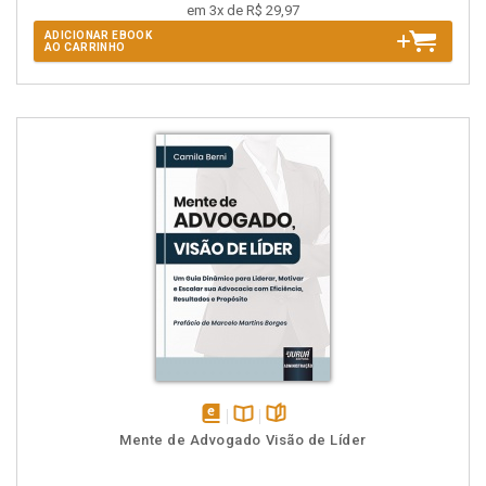
em 3x de R$ 29,97
ADICIONAR EBOOK
AO CARRINHO
disponível
Disponível
páginas
Mente de Advogado Visão de Líder
em
na
eBook
B.V.