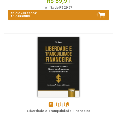
R$ 89,91
em 3x de R$ 29,97
ADICIONAR EBOOK
AO CARRINHO
disponível
Disponível
páginas
Liberdade e Tranquilidade Financeira
em
na