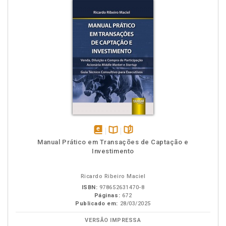
disponível
Disponível
páginas
Manual Prático em Transações de Captação e
em
na
Investimento
eBook
B.V.
Ricardo Ribeiro Maciel
ISBN:
978652631470-8
Páginas:
672
Publicado em:
28/03/2025
VERSÃO IMPRESSA