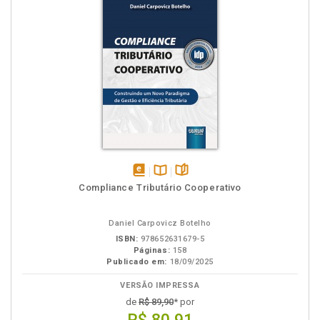
disponível
Disponível
páginas
Compliance Tributário Cooperativo
em
na
eBook
B.V.
Daniel Carpovicz Botelho
ISBN:
978652631679-5
Páginas:
158
Publicado em:
18/09/2025
VERSÃO IMPRESSA
de
R$ 89,90
* por