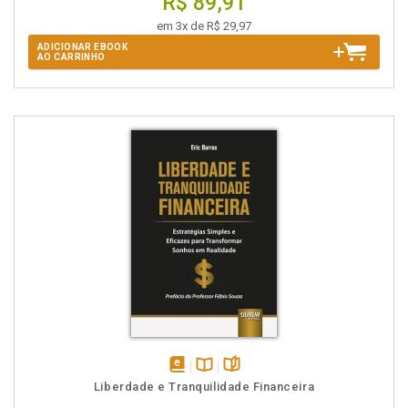
R$ 89,91
em 3x de R$ 29,97
ADICIONAR EBOOK
AO CARRINHO
disponível
Disponível
páginas
Liberdade e Tranquilidade Financeira
em
na