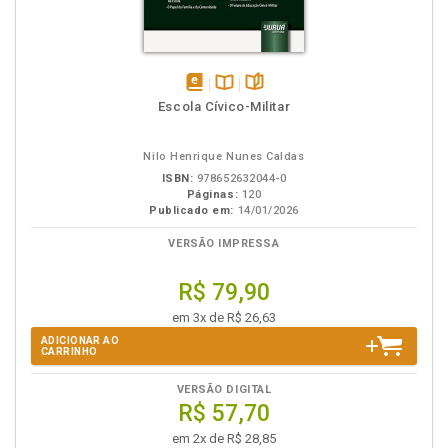
disponível
Disponível
páginas
Escola Cívico-Militar
em
na
eBook
B.V.
Nilo Henrique Nunes Caldas
ISBN:
978652632044-0
Páginas:
120
Publicado em:
14/01/2026
VERSÃO IMPRESSA
R$ 79,90
em 3x de R$ 26,63
ADICIONAR AO
CARRINHO
VERSÃO DIGITAL
R$ 57,70
em 2x de R$ 28,85