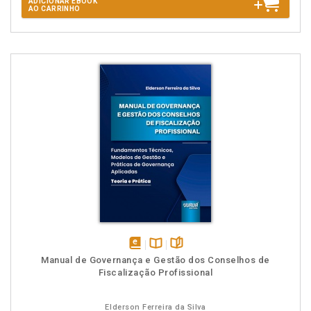
ADICIONAR EBOOK
AO CARRINHO
disponível
Disponível
páginas
Manual de Governança e Gestão dos Conselhos de
em
na
Fiscalização Profissional
eBook
B.V.
Elderson Ferreira da Silva