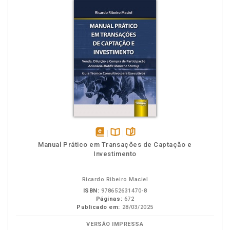
disponível
Disponível
páginas
Manual Prático em Transações de Captação e
em
na
Investimento
eBook
B.V.
Ricardo Ribeiro Maciel
ISBN:
978652631470-8
Páginas:
672
Publicado em:
28/03/2025
VERSÃO IMPRESSA