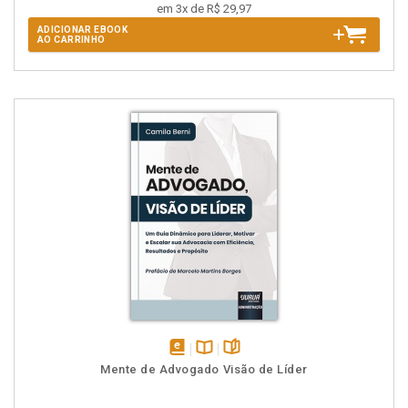
em 3x de R$ 29,97
ADICIONAR EBOOK
AO CARRINHO
disponível
Disponível
páginas
Mente de Advogado Visão de Líder
em
na
eBook
B.V.