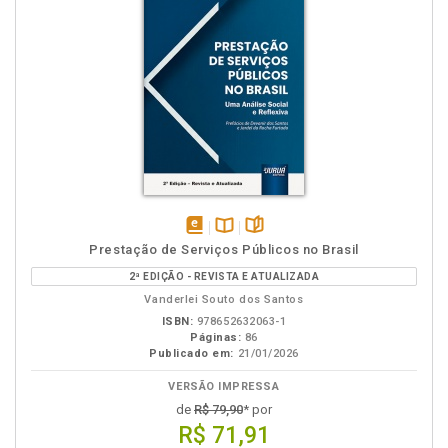
disponível
Disponível
páginas
Prestação de Serviços Públicos no Brasil
em
na
2ª EDIÇÃO - REVISTA E ATUALIZADA
eBook
B.V.
Vanderlei Souto dos Santos
ISBN:
978652632063-1
Páginas:
86
Publicado em:
21/01/2026
VERSÃO IMPRESSA
de
R$ 79,90
* por
R$ 71,91