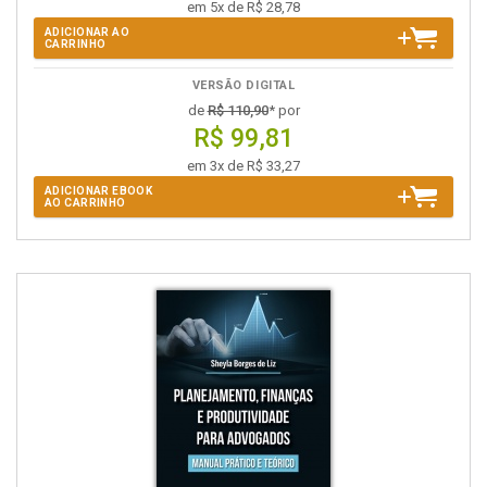
em 5x de R$ 28,78
ADICIONAR AO
CARRINHO
VERSÃO DIGITAL
de
R$ 110,90
* por
R$ 99,81
em 3x de R$ 33,27
ADICIONAR EBOOK
AO CARRINHO