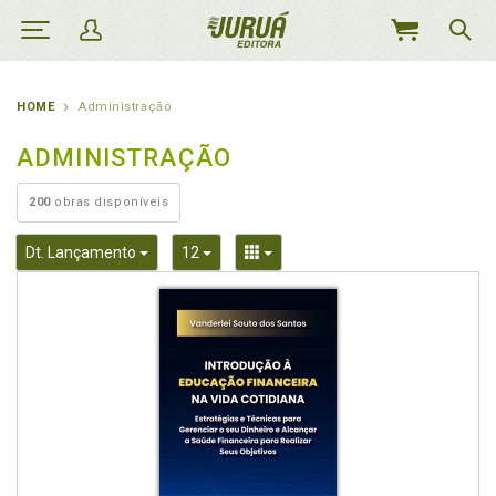
MEU
CARRINHO
HOME
Administração
ADMINISTRAÇÃO
200
obras disponíveis
Toggle Dropdown
Toggle Dropdown
Toggle Dropdown
Dt. Lançamento
12