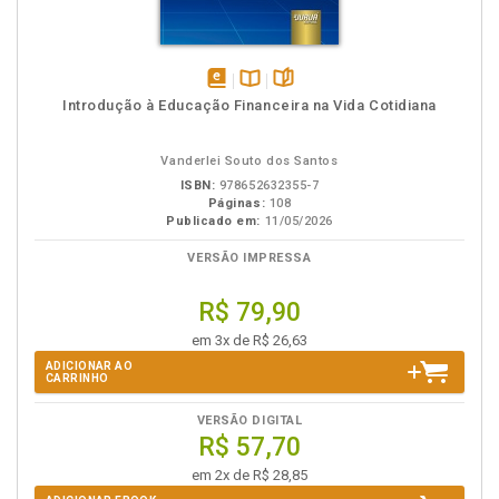
disponível
Disponível
páginas
Introdução à Educação Financeira na Vida Cotidiana
em
na
eBook
B.V.
Vanderlei Souto dos Santos
ISBN:
978652632355-7
Páginas:
108
Publicado em:
11/05/2026
VERSÃO IMPRESSA
R$ 79,90
em 3x de R$ 26,63
ADICIONAR AO
CARRINHO
VERSÃO DIGITAL
R$ 57,70
em 2x de R$ 28,85