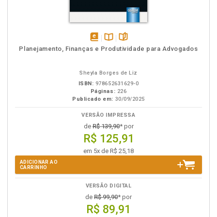
disponível
Disponível
páginas
Planejamento, Finanças e Produtividade para Advogados
em
na
eBook
B.V.
Sheyla Borges de Liz
ISBN:
978652631629-0
Páginas:
226
Publicado em:
30/09/2025
VERSÃO IMPRESSA
de
R$ 139,90
* por
R$ 125,91
em 5x de R$ 25,18
ADICIONAR AO
CARRINHO
VERSÃO DIGITAL
de
R$ 99,90
* por
R$ 89,91