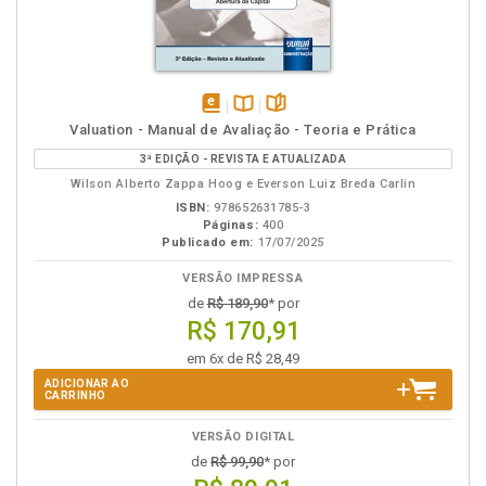
disponível
Disponível
páginas
Valuation - Manual de Avaliação - Teoria e Prática
em
na
3ª EDIÇÃO - REVISTA E ATUALIZADA
eBook
B.V.
Wilson Alberto Zappa Hoog e Everson Luiz Breda Carlin
ISBN:
978652631785-3
Páginas:
400
Publicado em:
17/07/2025
VERSÃO IMPRESSA
de
R$ 189,90
* por
R$ 170,91
em 6x de R$ 28,49
ADICIONAR AO
CARRINHO
VERSÃO DIGITAL
de
R$ 99,90
* por