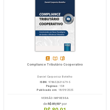
disponível
Disponível
páginas
Compliance Tributário Cooperativo
em
na
eBook
B.V.
Daniel Carpovicz Botelho
ISBN:
978652631679-5
Páginas:
158
Publicado em:
18/09/2025
VERSÃO IMPRESSA
de
R$ 89,90
* por