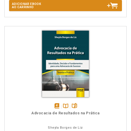
ADICIONAR EBOOK
AO CARRINHO
disponível
Disponível
páginas
Advocacia de Resultados na Prática
em
na
eBook
B.V.
Sheyla Borges de Liz