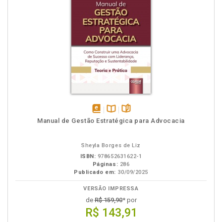
disponível
Disponível
páginas
Manual de Gestão Estratégica para Advocacia
em
na
eBook
B.V.
Sheyla Borges de Liz
ISBN:
978652631622-1
Páginas:
286
Publicado em:
30/09/2025
VERSÃO IMPRESSA
de
R$ 159,90
* por
R$ 143,91