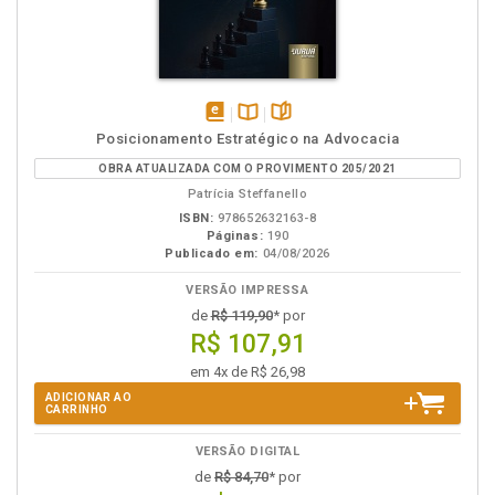
disponível
Disponível
páginas
Posicionamento Estratégico na Advocacia
em
na
OBRA ATUALIZADA COM O PROVIMENTO 205/2021
eBook
B.V.
Patrícia Steffanello
ISBN:
978652632163-8
Páginas:
190
Publicado em:
04/08/2026
VERSÃO IMPRESSA
de
R$ 119,90
* por
R$ 107,91
em 4x de R$ 26,98
ADICIONAR AO
CARRINHO
VERSÃO DIGITAL
de
R$ 84,70
* por