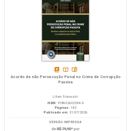
disponível
Disponível
páginas
Acordo de não Persecução Penal no Crime de Corrupção
em
na
Passiva
eBook
B.V.
Lilian Scavuzzi
ISBN:
978652632594-0
Páginas:
142
Publicado em:
31/07/2026
VERSÃO IMPRESSA
de
R$ 79,90
* por