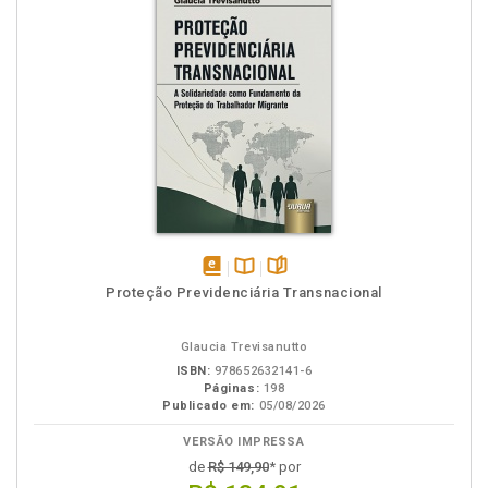
disponível
Disponível
páginas
Proteção Previdenciária Transnacional
em
na
eBook
B.V.
Glaucia Trevisanutto
ISBN:
978652632141-6
Páginas:
198
Publicado em:
05/08/2026
VERSÃO IMPRESSA
de
R$ 149,90
* por