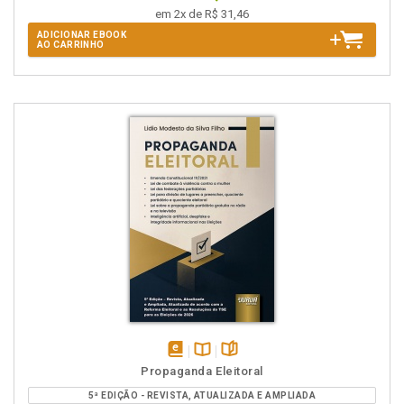
em 2x de R$ 31,46
ADICIONAR EBOOK
AO CARRINHO
disponível
Disponível
páginas
Propaganda Eleitoral
em
na
5ª EDIÇÃO - REVISTA, ATUALIZADA E AMPLIADA
eBook
B.V.