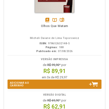
disponível
Disponível
páginas
Olhos Que Matam
em
na
eBook
B.V.
Micheli Daiane de Lima Toporowicz
ISBN:
978652632148-5
Páginas:
188
Publicado em:
07/08/2026
VERSÃO IMPRESSA
de
R$ 99,90
* por
R$ 89,91
em 3x de R$ 29,97
ADICIONAR AO
CARRINHO
VERSÃO DIGITAL
de
R$ 69,90
* por
R$ 62,91