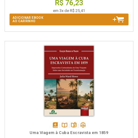
R$ 76,23
em 3x de R$ 25,41
ADICIONAR EBOOK
AO CARRINHO
disponível
Disponível
páginas
podcast
Uma Viagem à Cuba Escravista em 1859
em
na