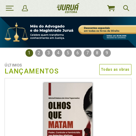
MEU
CARRINHO
1
2
3
4
5
6
7
8
9
ÚLTIMOS
LANÇAMENTOS
Todas as obras