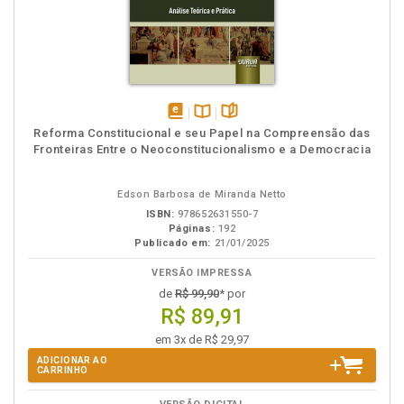
disponível
Disponível
páginas
Reforma Constitucional e seu Papel na Compreensão das
em
na
Fronteiras Entre o Neoconstitucionalismo e a Democracia
eBook
B.V.
Edson Barbosa de Miranda Netto
ISBN:
978652631550-7
Páginas:
192
Publicado em:
21/01/2025
VERSÃO IMPRESSA
de
R$ 99,90
* por
R$ 89,91
em 3x de R$ 29,97
ADICIONAR AO
CARRINHO