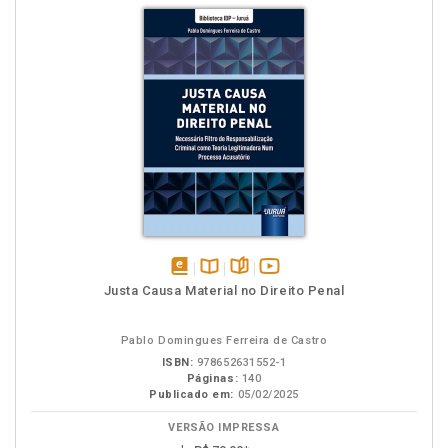
disponível
Disponível
páginas
vídeo
Justa Causa Material no Direito Penal
em
na
da
eBook
B.V.
obra
Pablo Domingues Ferreira de Castro
ISBN:
978652631552-1
Páginas:
140
Publicado em:
05/02/2025
VERSÃO IMPRESSA