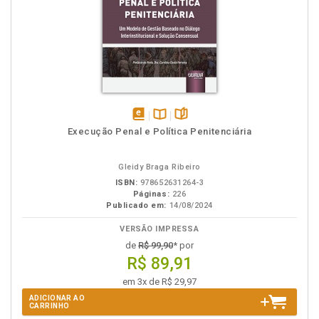
disponível
Disponível
páginas
Execução Penal e Política Penitenciária
em
na
eBook
B.V.
Gleidy Braga Ribeiro
ISBN:
978652631264-3
Páginas:
226
Publicado em:
14/08/2024
VERSÃO IMPRESSA
de
R$ 99,90
* por
R$ 89,91
em 3x de R$ 29,97
ADICIONAR AO
CARRINHO