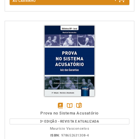
AO CARRINHO
disponível
Disponível
páginas
Prova no Sistema Acusatório
em
na
3ª EDIÇÃO - REVISTA E ATUALIZADA
eBook
B.V.
Maurício Vasconcelos
ISBN:
978652631308-4