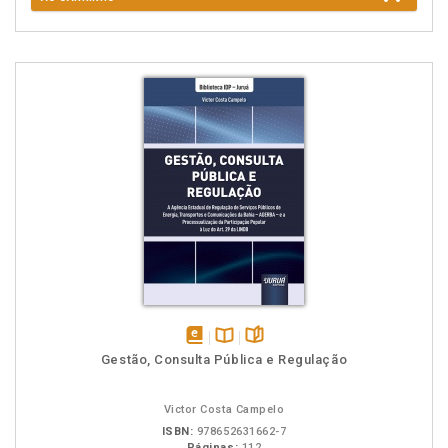
disponível
Disponível
páginas
Gestão, Consulta Pública e Regulação
em
na
eBook
B.V.
Victor Costa Campelo
ISBN:
978652631662-7
Páginas:
112