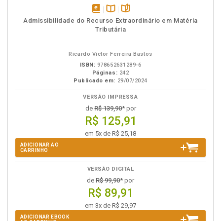
disponível
Disponível
páginas
Admissibilidade do Recurso Extraordinário em Matéria
em
na
Tributária
eBook
B.V.
Ricardo Victor Ferreira Bastos
ISBN:
978652631289-6
Páginas:
242
Publicado em:
29/07/2024
VERSÃO IMPRESSA
de
R$ 139,90
* por
R$ 125,91
em 5x de R$ 25,18
ADICIONAR AO
CARRINHO
VERSÃO DIGITAL
de
R$ 99,90
* por
R$ 89,91
em 3x de R$ 29,97
ADICIONAR EBOOK