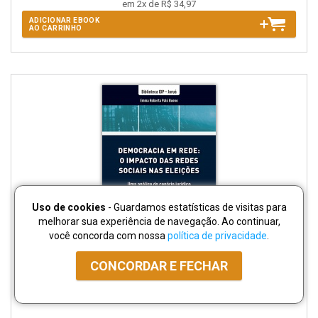
em 2x de R$ 34,97
ADICIONAR EBOOK
AO CARRINHO
Uso de cookies
- Guardamos estatísticas de visitas para
melhorar sua experiência de navegação. Ao continuar,
você concorda com nossa
política de privacidade
.
CONCORDAR E FECHAR
disponível
Disponível
páginas
Democracia em Rede: O Impacto das Redes Sociais nas
em
na
Eleições
eBook
B.V.