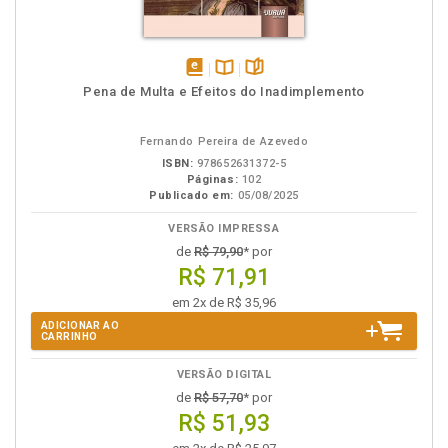
disponível
Disponível
páginas
Pena de Multa e Efeitos do Inadimplemento
em
na
eBook
B.V.
Fernando Pereira de Azevedo
ISBN:
978652631372-5
Páginas:
102
Publicado em:
05/08/2025
VERSÃO IMPRESSA
de
R$ 79,90
* por
R$ 71,91
em 2x de R$ 35,96
ADICIONAR AO
CARRINHO
VERSÃO DIGITAL
de
R$ 57,70
* por
R$ 51,93