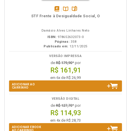
disponível
Disponível
páginas
STF Frente à Desigualdade Social, O
em
na
eBook
B.V.
Damásio Alves Linhares Neto
ISBN:
978652632073-0
Páginas:
358
Publicado em:
12/11/2025
VERSÃO IMPRESSA
de
R$ 179,90
* por
R$ 161,91
em 6x de R$ 26,99
ADICIONAR AO
CARRINHO
VERSÃO DIGITAL
de
R$ 127,70
* por
R$ 114,93
em 4x de R$ 28,73
ADICIONAR EBOOK
AO CARRINHO