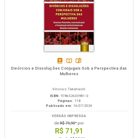
disponível
Disponível
páginas
Divórcios e Dissoluções Conjugais Sob a Perspectiva das
em
na
Mulheres
eBook
B.V.
Vinicius Takahashi
ISBN:
978652630981-0
Páginas:
118
Publicado em:
16/07/2024
VERSÃO IMPRESSA
de
R$ 79,90
* por
R$ 71,91