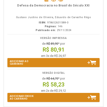
disponível
Disponível
páginas
Defesa da Democracia no Brasil do Século XXI
em
na
eBook
B.V.
Gustavo Justino de Oliveira, Eduardo de Carvalho Rêgo
ISBN:
978652631588-0
Páginas:
146
Publicado em:
29/11/2024
VERSÃO IMPRESSA
de
R$ 89,90
* por
R$ 80,91
em 3x de R$ 26,97
ADICIONAR AO
CARRINHO
VERSÃO DIGITAL
de
R$ 64,70
* por
R$ 58,23
em 2x de R$ 29,12
ADICIONAR EBOOK
AO CARRINHO