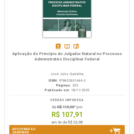
disponível
Disponível
páginas
Aplicação do Princípio do Julgador Natural no Processo
em
na
Administrativo Disciplinar Federal
eBook
B.V.
José Júlio Gadelha
ISBN:
978652631644-3
Páginas:
236
Publicado em:
18/11/2025
VERSÃO IMPRESSA
de
R$ 119,90
* por
R$ 107,91
em 4x de R$ 26,98
ADICIONAR AO
CARRINHO