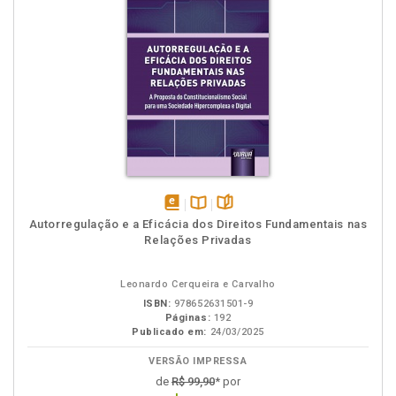
disponível
Disponível
páginas
Autorregulação e a Eficácia dos Direitos Fundamentais nas
em
na
Relações Privadas
eBook
B.V.
Leonardo Cerqueira e Carvalho
ISBN:
978652631501-9
Páginas:
192
Publicado em:
24/03/2025
VERSÃO IMPRESSA
de
R$ 99,90
* por