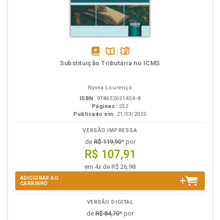
disponível
Disponível
páginas
Substituição Tributária no ICMS
em
na
eBook
B.V.
Nyvea Lourenço
ISBN:
978652631454-8
Páginas:
252
Publicado em:
21/03/2025
VERSÃO IMPRESSA
de
R$ 119,90
* por
R$ 107,91
em 4x de R$ 26,98
ADICIONAR AO
CARRINHO
VERSÃO DIGITAL
de
R$ 84,70
* por