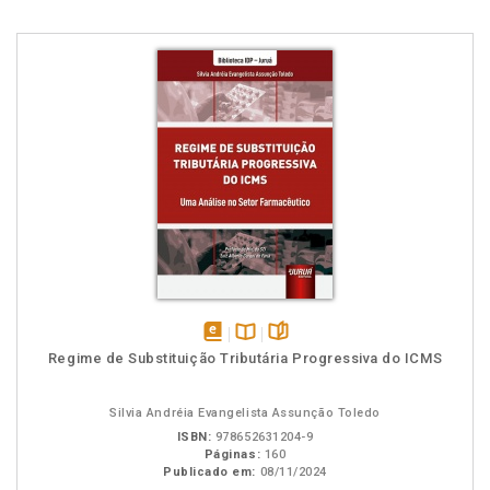
disponível
Disponível
páginas
Regime de Substituição Tributária Progressiva do ICMS
em
na
eBook
B.V.
Silvia Andréia Evangelista Assunção Toledo
ISBN:
978652631204-9
Páginas:
160
Publicado em:
08/11/2024