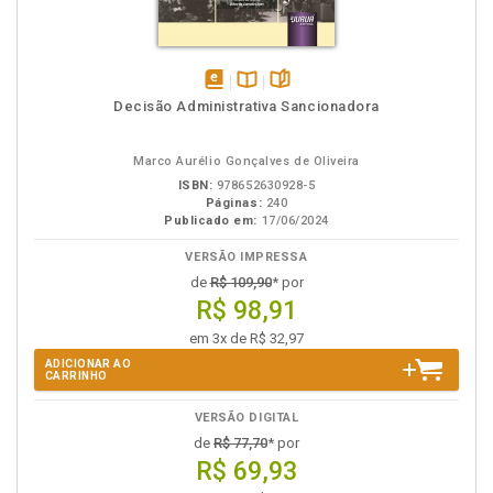
disponível
Disponível
páginas
Decisão Administrativa Sancionadora
em
na
eBook
B.V.
Marco Aurélio Gonçalves de Oliveira
ISBN:
978652630928-5
Páginas:
240
Publicado em:
17/06/2024
VERSÃO IMPRESSA
de
R$ 109,90
* por
R$ 98,91
em 3x de R$ 32,97
ADICIONAR AO
CARRINHO
VERSÃO DIGITAL
de
R$ 77,70
* por
R$ 69,93