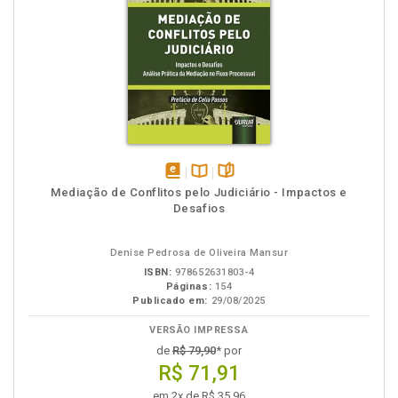
disponível
Disponível
páginas
Mediação de Conflitos pelo Judiciário - Impactos e
em
na
Desafios
eBook
B.V.
Denise Pedrosa de Oliveira Mansur
ISBN:
978652631803-4
Páginas:
154
Publicado em:
29/08/2025
VERSÃO IMPRESSA
de
R$ 79,90
* por
R$ 71,91
em 2x de R$ 35,96