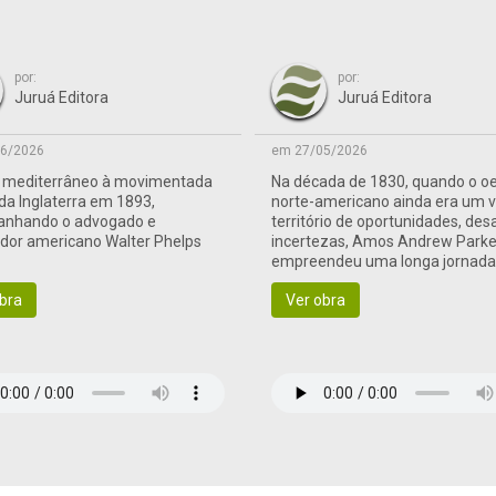
por:
por:
Juruá Editora
Juruá Editora
6/2026
em 27/05/2026
o mediterrâneo à movimentada
Na década de 1830, quando o o
 da Inglaterra em 1893,
norte-americano ainda era um 
nhando o advogado e
território de oportunidades, des
ador americano Walter Phelps
incertezas, Amos Andrew Parke
empreendeu uma longa jornad
às terras de fronteira
bra
Ver obra