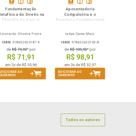
disponível
Disponível
páginas
disponível
Disponível
páginas
Fundamentação
Aposentadoria
em
na
em
na
etafísica do Direito na
Compulsória e o
eBook
B.V.
eBook
B.V.
Filosofia de Kant, A
Paradoxo Constitucional
do Etarismo
Leonardo Oliveira Freire
Iadya Gama Maio
ISBN:
978652632187-4
ISBN:
978652632150-8
de
R$ 79,90
* por
de
R$ 109,90
* por
R$ 71,91
R$ 98,91
em 2x de R$ 35,96
em 3x de R$ 32,97
ADICIONAR AO
ADICIONAR AO
CARRINHO
CARRINHO
Todos os autores