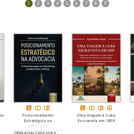
1
2
3
4
5
6
7
8
9
ém
ambém
Folheie
Também
Também
Folheie
s
disponível
Disponível
páginas
disponível
Disponível
páginas
podcast
ia
Posicionamento
Uma Viagem à Cuba
em
na
em
na
Estratégico na
Escravista em 1859
eBook
B.V.
eBook
B.V.
Advocacia
OBRA ATUALIZADA COM O PROVIMENTO 205/2021