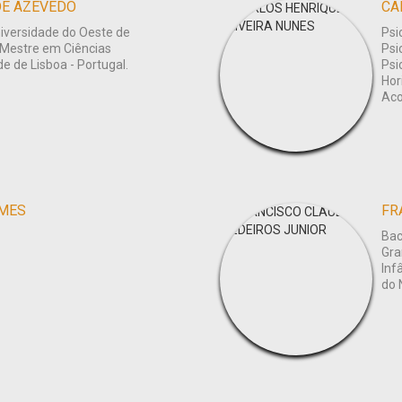
DE AZEVEDO
CA
niversidade do Oeste de
Psi
 Mestre em Ciências
Psi
de de Lisboa - Portugal.
Psi
Hor
Aco
OMES
FR
Bac
Gra
Inf
do 