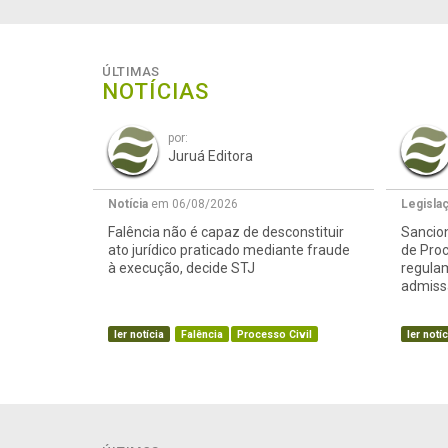
ÚLTIMAS
NOTÍCIAS
por:
Juruá Editora
Notícia
em 06/08/2026
Legisla
Falência não é capaz de desconstituir
Sancion
ato jurídico praticado mediante fraude
de Proc
à execução, decide STJ
regula
admissã
ler notícia
Falência
Processo Civil
ler notíc