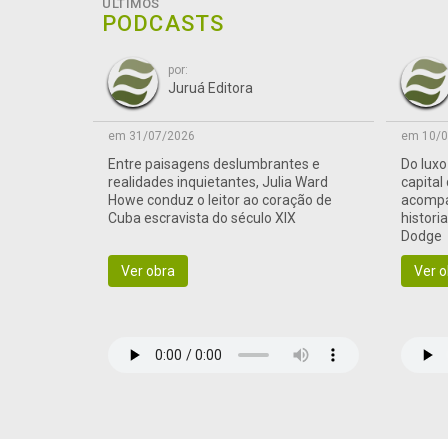
ÚLTIMOS
PODCASTS
por:
Juruá Editora
em 31/07/2026
em 10/0
Entre paisagens deslumbrantes e
Do lux
realidades inquietantes, Julia Ward
capital
Howe conduz o leitor ao coração de
acompa
Cuba escravista do século XIX
histori
Dodge
Ver obra
Ver o