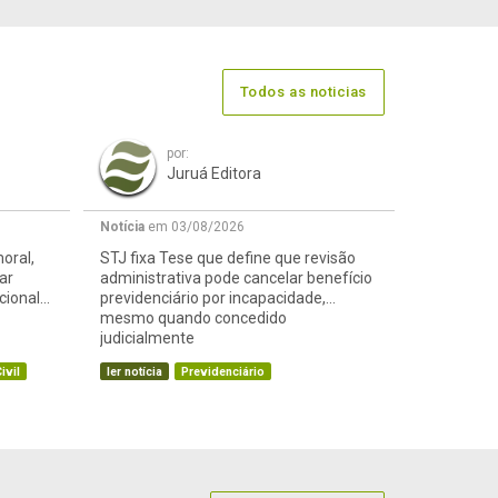
Todos as noticias
por:
Juruá Editora
Notícia
em 03/08/2026
oral,
STJ fixa Tese que define que revisão
ar
administrativa pode cancelar benefício
cional
previdenciário por incapacidade,
mesmo quando concedido
judicialmente
ivil
ler notícia
Previdenciário