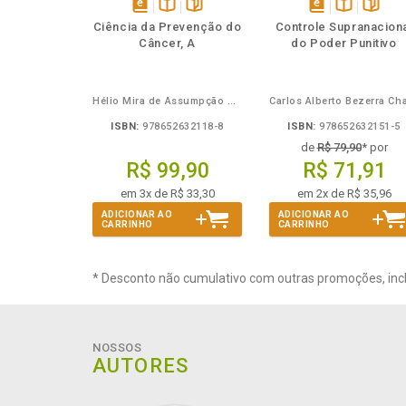
Também
Também
Folheie
Também
Folheie
Tamb
T
disponível
Disponível
páginas
disponível
Disponível
página
Ciência da Prevenção do
Controle Supranacion
em
na
em
na
Câncer, A
do Poder Punitivo
eBook
B.V.
eBook
B.V.
Hélio Mira de Assumpção Junior
ISBN:
978652632118-8
ISBN:
978652632151-5
de
R$ 79,90
* por
R$ 99,90
R$ 71,91
em 3x de R$ 33,30
em 2x de R$ 35,96
ADICIONAR AO
ADICIONAR AO
CARRINHO
CARRINHO
* Desconto não cumulativo com outras promoções, inc
NOSSOS
AUTORES