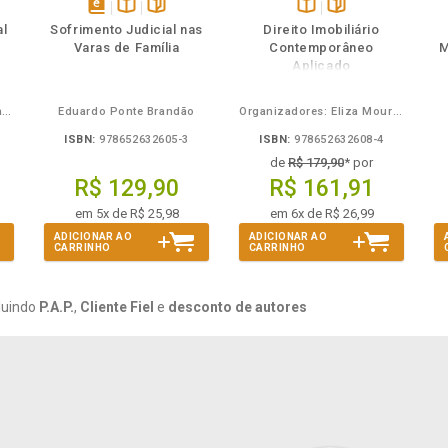
ém
ambém
Folheie
Também
Também
Folheie
s
disponível
Disponível
páginas
Disponível
páginas
al
Sofrimento Judicial nas
Direito Imobiliário
em
na
na
Varas de Família
Contemporâneo
M
eBook
B.V.
B.V.
Aplicado
Carlos Alberto Bezerra Chagas
Eduardo Ponte Brandão
Organizadores: Eliza Moura Navarro de Novaes, Rafael de Oliveira Lage, Daniel Ribeiro Pettersen
ISBN:
978652632605-3
ISBN:
978652632608-4
de
R$ 179,90
* por
R$ 129,90
R$ 161,91
em 5x de R$ 25,98
em 6x de R$ 26,99
ADICIONAR AO
ADICIONAR AO
CARRINHO
CARRINHO
luindo
P.A.P.
,
Cliente Fiel
e
desconto de autores