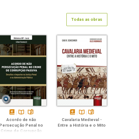
Todas as obras
disponível
Disponível
páginas
disponível
Disponível
páginas
Acordo de não
Cavalaria Medieval -
em
na
em
na
Persecução Penal no
Entre a História e o Mito
eBook
B.V.
eBook
B.V.
Crime de Corrupção
Passiva