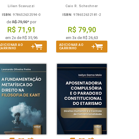
Lilian Scavuzzi
Caio R. Schechner
ISBN:
978652632594-0
ISBN:
978652632181-2
de
R$ 79,90
* por
R$ 71,91
R$ 79,90
em 2x de R$ 35,96
em 3x de R$ 26,63
ADICIONAR AO
ADICIONAR AO
CARRINHO
CARRINHO