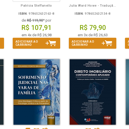
Patrícia Steffanello
Julia Ward Howe - Tradução: Osvaldo Ferreira de Carvalho
ISBN:
978652632163-8
ISBN:
978652632134-8
de
R$ 119,90
* por
R$ 107,91
R$ 79,90
em 4x de R$ 26,98
em 3x de R$ 26,63
ADICIONAR AO
ADICIONAR AO
CARRINHO
CARRINHO