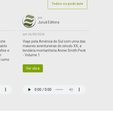
Todos os podcasts
por:
Juruá Editora
em 26/05/2026
este
Viaje pela América do Sul com uma das
vasto
maiores aventureiras do século XX, a
afios e
lendária montanhista Annie Smith Peck
r
- Volume 1
a rumo
Ver obra