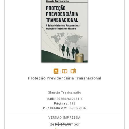
disponível
Disponível
páginas
Proteção Previdenciária Transnacional
em
na
eBook
B.V.
Glaucia Trevisanutto
ISBN:
978652632141-6
Páginas:
198
Publicado em:
05/08/2026
VERSÃO IMPRESSA
de
R$ 149,90
* por