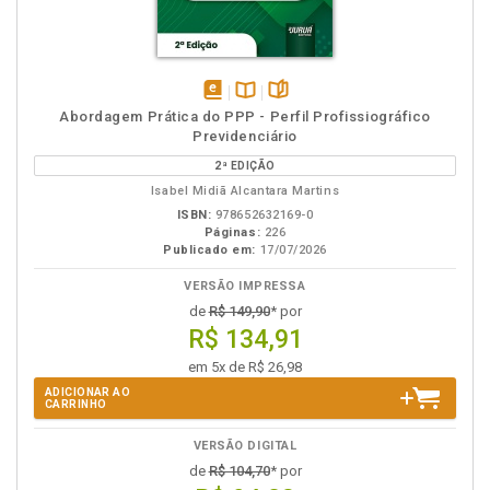
disponível
Disponível
páginas
Abordagem Prática do PPP - Perfil Profissiográfico
em
na
Previdenciário
eBook
B.V.
2ª EDIÇÃO
Isabel Midiã Alcantara Martins
ISBN:
978652632169-0
Páginas:
226
Publicado em:
17/07/2026
VERSÃO IMPRESSA
de
R$ 149,90
* por
R$ 134,91
em 5x de R$ 26,98
ADICIONAR AO
CARRINHO
VERSÃO DIGITAL
de
R$ 104,70
* por