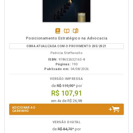
disponível
Disponível
páginas
Posicionamento Estratégico na Advocacia
em
na
OBRA ATUALIZADA COM O PROVIMENTO 205/2021
eBook
B.V.
Patrícia Steffanello
ISBN:
978652632163-8
Páginas:
190
Publicado em:
04/08/2026
VERSÃO IMPRESSA
de
R$ 119,90
* por
R$ 107,91
em 4x de R$ 26,98
ADICIONAR AO
CARRINHO
VERSÃO DIGITAL
de
R$ 84,70
* por