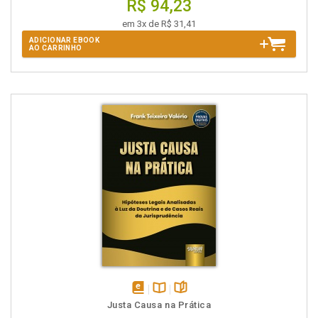
R$ 94,23
em 3x de R$ 31,41
ADICIONAR EBOOK
AO CARRINHO
disponível
Disponível
páginas
Justa Causa na Prática
em
na