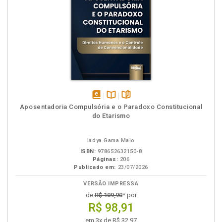
disponível
Disponível
páginas
Aposentadoria Compulsória e o Paradoxo Constitucional
em
na
do Etarismo
eBook
B.V.
Iadya Gama Maio
ISBN:
978652632150-8
Páginas:
206
Publicado em:
23/07/2026
VERSÃO IMPRESSA
de
R$ 109,90
* por
R$ 98,91
em 3x de R$ 32,97