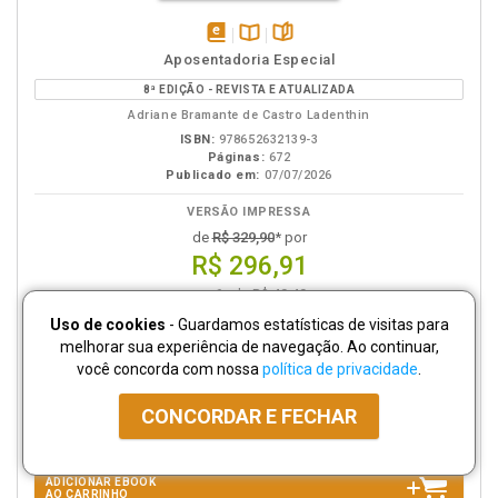
disponível
Disponível
páginas
Aposentadoria Especial
em
na
8ª EDIÇÃO - REVISTA E ATUALIZADA
eBook
B.V.
Adriane Bramante de Castro Ladenthin
ISBN:
978652632139-3
Páginas:
672
Publicado em:
07/07/2026
VERSÃO IMPRESSA
de
R$ 329,90
* por
R$ 296,91
em 6x de R$ 49,49
ADICIONAR AO
Uso de cookies
- Guardamos estatísticas de visitas para
CARRINHO
melhorar sua experiência de navegação. Ao continuar,
você concorda com nossa
política de privacidade
.
VERSÃO DIGITAL
de
R$ 229,90
* por
CONCORDAR E FECHAR
R$ 206,91
em 6x de R$ 34,49
ADICIONAR EBOOK
AO CARRINHO