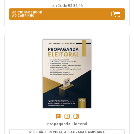
em 2x de R$ 31,46
ADICIONAR EBOOK
AO CARRINHO
disponível
Disponível
páginas
Propaganda Eleitoral
em
na
5ª EDIÇÃO - REVISTA, ATUALIZADA E AMPLIADA