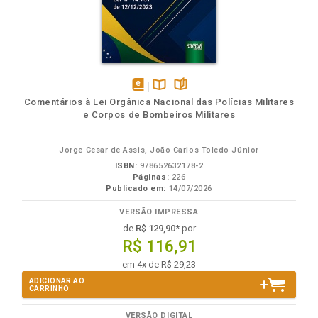
disponível
Disponível
páginas
Comentários à Lei Orgânica Nacional das Polícias Militares
em
na
e Corpos de Bombeiros Militares
eBook
B.V.
Jorge Cesar de Assis, João Carlos Toledo Júnior
ISBN:
978652632178-2
Páginas:
226
Publicado em:
14/07/2026
VERSÃO IMPRESSA
de
R$ 129,90
* por
R$ 116,91
em 4x de R$ 29,23
ADICIONAR AO
CARRINHO
VERSÃO DIGITAL