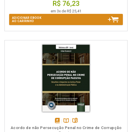
R$ 76,23
em 3x de R$ 25,41
ADICIONAR EBOOK
AO CARRINHO
disponível
Disponível
páginas
Acordo de não Persecução Penal no Crime de Corrupção