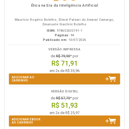
disponível
Disponível
páginas
Ética na Era da Inteligência Artificial
em
na
eBook
B.V.
Maurício Rogério Botelho, Elimei Paleari do Amaral Camargo,
Emanuele Giachini Botelho
ISBN:
978652632191-1
Páginas:
94
Publicado em:
10/07/2026
VERSÃO IMPRESSA
de
R$ 79,90
* por
R$ 71,91
em 2x de R$ 35,96
ADICIONAR AO
CARRINHO
VERSÃO DIGITAL
de
R$ 57,70
* por
R$ 51,93
em 2x de R$ 25,97
ADICIONAR EBOOK
AO CARRINHO