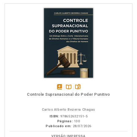
disponível
Disponível
páginas
Controle Supranacional do Poder Punitivo
em
na
eBook
B.V.
Carlos Alberto Bezerra Chagas
ISBN:
978652632151-5
Páginas:
130
Publicado em:
28/07/2026
VERSÃO IMPRESSA