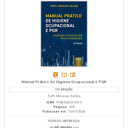
disponível
Disponível
páginas
Manual Prático de Higiene Ocupacional e PGR
em
na
13ª EDIÇÃO
eBook
B.V.
Tuffi Messias Saliba
ISBN:
978652632130-0
Páginas:
520
Publicado em:
15/07/2026
VERSÃO IMPRESSA
de
R$ 269,90
* por