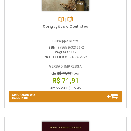
Disponível
páginas
Obrigações e Contratos
na
B.V.
Giuseppe Riotta
ISBN:
978652632165-2
Páginas:
132
Publicado em:
21/07/2026
VERSÃO IMPRESSA
de
R$ 79,90
* por
R$ 71,91
em 2x de R$ 35,96
ADICIONAR AO
CARRINHO