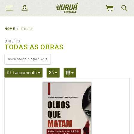
MEU
CARRINHO
HOME
Direito
DIREITO
TODAS AS OBRAS
4574
obras disponíveis
Toggle Dropdown
Toggle Dropdown
Toggle Dropdown
Dt. Lançamento
36