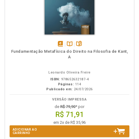
disponível
Disponível
páginas
Fundamentação Metafísica do Direito na Filosofia de Kant,
em
na
A
eBook
B.V.
Leonardo Oliveira Freire
ISBN:
978652632187-4
Páginas:
114
Publicado em:
24/07/2026
VERSÃO IMPRESSA
de
R$ 79,90
* por
R$ 71,91
em 2x de R$ 35,96
ADICIONAR AO
CARRINHO