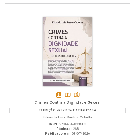
disponível
Disponível
páginas
Crimes Contra a Dignidade Sexual
em
na
3ª EDIÇÃO - REVISTA E ATUALIZADA
eBook
B.V.
Eduardo Luiz Santos Cabette
ISBN:
978652632204-8
Páginas:
268
Publicado em:
09/07/2026