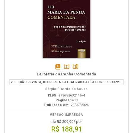
disponível
Disponível
páginas
Lei Maria da Penha Comentada
em
na
7ª EDIÇÃO REVISTA, REESCRITA E ATUALIZADA ATÉ A LEI Nº 15.384/2026
eBook
B.V.
Sérgio Ricardo de Souza
ISBN:
978652632116-4
Páginas:
400
Publicado em:
20/07/2026
VERSÃO IMPRESSA
de
R$ 209,90
* por
R$ 188,91