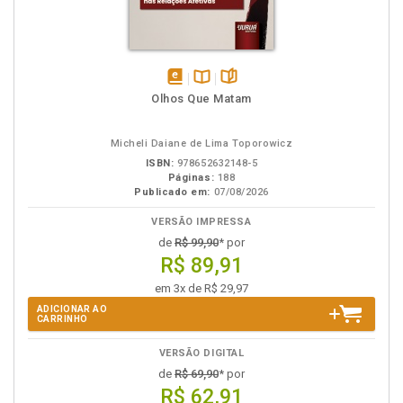
disponível
Disponível
páginas
Olhos Que Matam
em
na
eBook
B.V.
Micheli Daiane de Lima Toporowicz
ISBN:
978652632148-5
Páginas:
188
Publicado em:
07/08/2026
VERSÃO IMPRESSA
de
R$ 99,90
* por
R$ 89,91
em 3x de R$ 29,97
ADICIONAR AO
CARRINHO
VERSÃO DIGITAL
de
R$ 69,90
* por
R$ 62,91