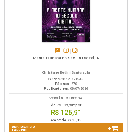
disponível
Disponível
páginas
Mente Humana no Século Digital, A
em
na
eBook
B.V.
Christiane Bedini Santorsula
ISBN:
978652632154-6
Páginas:
270
Publicado em:
08/07/2026
VERSÃO IMPRESSA
de
R$ 139,90
* por
R$ 125,91
em 5x de R$ 25,18
ADICIONAR AO
CARRINHO